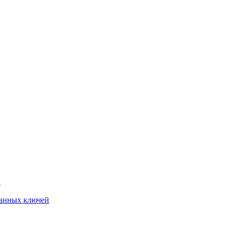
й
анных ключей