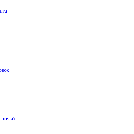
нта
овок
ватели)