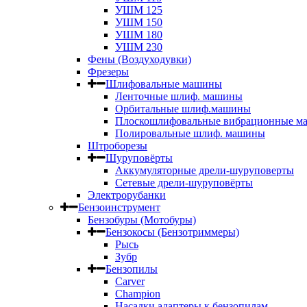
УШМ 125
УШМ 150
УШМ 180
УШМ 230
Фены (Воздуходувки)
Фрезеры
Шлифовальные машины
Ленточные шлиф. машины
Орбитальные шлиф.машины
Плоскошлифовальные вибрационные м
Полировальные шлиф. машины
Штроборезы
Шуруповёрты
Аккумуляторные дрели-шуруповерты
Сетевые дрели-шуруповёрты
Электрорубанки
Бензоинструмент
Бензобуры (Мотобуры)
Бензокосы (Бензотриммеры)
Рысь
Зубр
Бензопилы
Carver
Champion
Насадки адаптеры к бензопилам