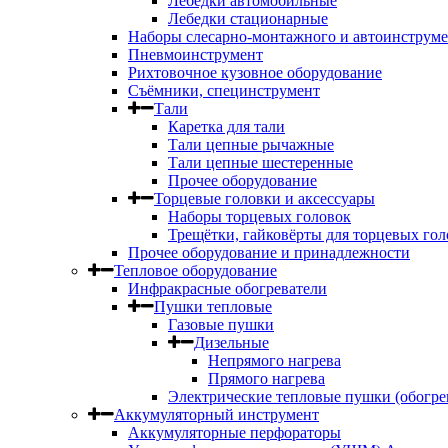
Лебедки автомобильные
Лебедки стационарные
Наборы слесарно-монтажного и автоинструме
Пневмоинструмент
Рихтовочное кузовное оборудование
Съёмники, специнструмент
Тали
Каретка для тали
Тали цепные рычажные
Тали цепные шестеренные
Прочее оборудование
Торцевые головки и аксессуары
Наборы торцевых головок
Трещётки, гайковёрты для торцевых гол
Прочее оборудование и принадлежности
Тепловое оборудование
Инфракрасные обогреватели
Пушки тепловые
Газовые пушки
Дизельные
Непрямого нагрева
Прямого нагрева
Электрические тепловые пушки (обогре
Аккумуляторный инструмент
Аккумуляторные перфораторы