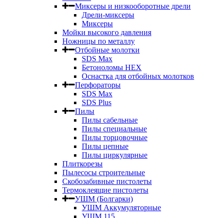
Миксеры и низкооборотные дрели
Дрели-миксеры
Миксеры
Мойки высокого давления
Ножницы по металлу
Отбойные молотки
SDS Max
Бетоноломы HEX
Оснастка для отбойных молотков
Перфораторы
SDS Max
SDS Plus
Пилы
Пилы сабельные
Пилы специальные
Пилы торцовочные
Пилы цепные
Пилы циркулярные
Плиткорезы
Пылесосы строительные
Скобозабивные пистолеты
Термоклеящие пистолеты
УШМ (Болгарки)
УШМ Аккумуляторные
УШМ 115