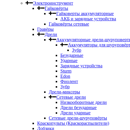
Электроинструмент
Гайковёрты
Гайковерты аккумуляторные
АКБ и зарядные устройства
Гайковёрты сетевые
Гравёры
Дрели
Аккумуляторные дрели-шуруповерт
Аккумуляторы для шуруповёр
Зубр
Безударные
Ударные
Зарядные устройства
Sturm
Edon
Фиолент
Зубр
Дрели-миксеры
Сетевые дрели
Низкооборотные дрели
Дрели безударные
Дрели ударные
Сетевые дрели-шуруповёрты
Краскопульты (Краскораспылители)
Лобзики