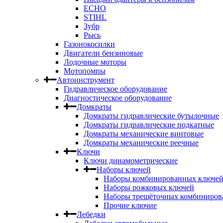
ECHO
STIHL
Зубр
Рысь
Газонокосилки
Двигатели бензиновые
Лодочные моторы
Мотопомпы
Автоинструмент
Гидравлическое оборудование
Диагностическое оборудование
Домкраты
Домкраты гидравлические бутылочные
Домкраты гидравлические подкатные
Домкраты механические винтовые
Домкраты механические реечные
Ключи
Ключи динамометрические
Наборы ключей
Наборы комбинированных ключе
Наборы рожковых ключей
Наборы трещёточных комбиниров
Прочие ключие
Лебедки