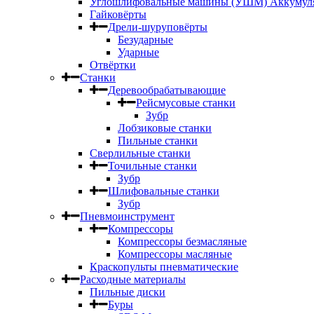
Углошлифовальные машины (УШМ) Аккумул
Гайковёрты
Дрели-шуруповёрты
Безударные
Ударные
Отвёртки
Станки
Деревообрабатывающие
Рейсмусовые станки
Зубр
Лобзиковые станки
Пильные станки
Сверлильные станки
Точильные станки
Зубр
Шлифовальные станки
Зубр
Пневмоинструмент
Компрессоры
Компрессоры безмасляные
Компрессоры масляные
Краскопульты пневматические
Расходные материалы
Пильные диски
Буры