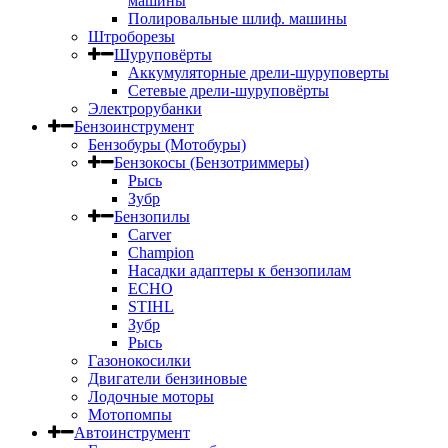
машины
Полировальные шлиф. машины
Штроборезы
Шуруповёрты
Аккумуляторные дрели-шуруповерты
Сетевые дрели-шуруповёрты
Электрорубанки
Бензоинструмент
Бензобуры (Мотобуры)
Бензокосы (Бензотриммеры)
Рысь
Зубр
Бензопилы
Carver
Champion
Насадки адаптеры к бензопилам
ECHO
STIHL
Зубр
Рысь
Газонокосилки
Двигатели бензиновые
Лодочные моторы
Мотопомпы
Автоинструмент