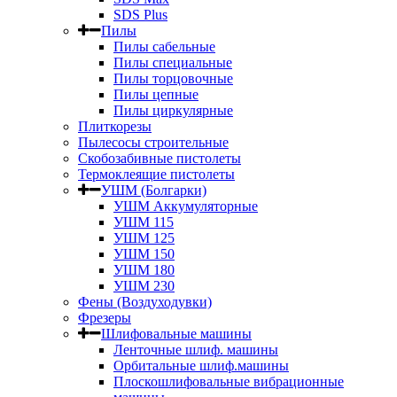
SDS Plus
Пилы
Пилы сабельные
Пилы специальные
Пилы торцовочные
Пилы цепные
Пилы циркулярные
Плиткорезы
Пылесосы строительные
Скобозабивные пистолеты
Термоклеящие пистолеты
УШМ (Болгарки)
УШМ Аккумуляторные
УШМ 115
УШМ 125
УШМ 150
УШМ 180
УШМ 230
Фены (Воздуходувки)
Фрезеры
Шлифовальные машины
Ленточные шлиф. машины
Орбитальные шлиф.машины
Плоскошлифовальные вибрационные