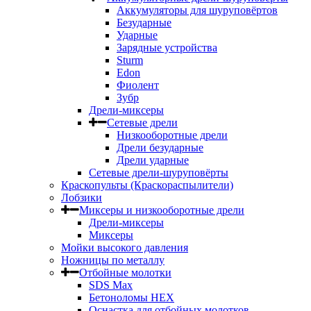
Аккумуляторы для шуруповёртов
Безударные
Ударные
Зарядные устройства
Sturm
Edon
Фиолент
Зубр
Дрели-миксеры
Сетевые дрели
Низкооборотные дрели
Дрели безударные
Дрели ударные
Сетевые дрели-шуруповёрты
Краскопульты (Краскораспылители)
Лобзики
Миксеры и низкооборотные дрели
Дрели-миксеры
Миксеры
Мойки высокого давления
Ножницы по металлу
Отбойные молотки
SDS Max
Бетоноломы HEX
Оснастка для отбойных молотков