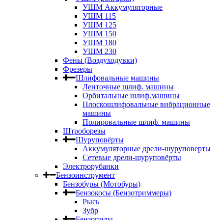
УШМ Аккумуляторные
УШМ 115
УШМ 125
УШМ 150
УШМ 180
УШМ 230
Фены (Воздуходувки)
Фрезеры
Шлифовальные машины
Ленточные шлиф. машины
Орбитальные шлиф.машины
Плоскошлифовальные вибрационные
машины
Полировальные шлиф. машины
Штроборезы
Шуруповёрты
Аккумуляторные дрели-шуруповерты
Сетевые дрели-шуруповёрты
Электрорубанки
Бензоинструмент
Бензобуры (Мотобуры)
Бензокосы (Бензотриммеры)
Рысь
Зубр
Бензопилы