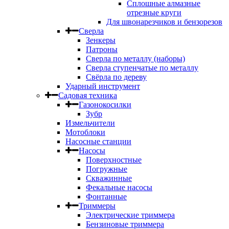
Сплошные алмазные
отрезные круги
Для швонарезчиков и бензорезов
Сверла
Зенкеры
Патроны
Сверла по металлу (наборы)
Сверла ступенчатые по металлу
Свёрла по дереву
Ударный инструмент
Садовая техника
Газонокосилки
Зубр
Измельчители
Мотоблоки
Насосные станции
Насосы
Поверхностные
Погружные
Скважинные
Фекальные насосы
Фонтанные
Триммеры
Электрические триммера
Бензиновые триммера