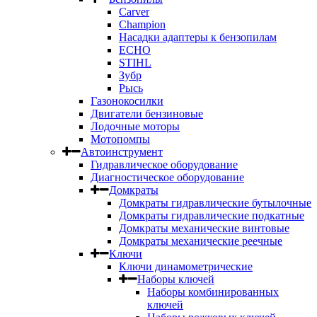
Carver
Champion
Насадки адаптеры к бензопилам
ECHO
STIHL
Зубр
Рысь
Газонокосилки
Двигатели бензиновые
Лодочные моторы
Мотопомпы
Автоинструмент
Гидравлическое оборудование
Диагностическое оборудование
Домкраты
Домкраты гидравлические бутылочные
Домкраты гидравлические подкатные
Домкраты механические винтовые
Домкраты механические реечные
Ключи
Ключи динамометрические
Наборы ключей
Наборы комбинированных
ключей