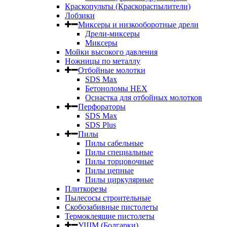
Краскопульты (Краскораспылители)
Лобзики
Миксеры и низкооборотные дрели
Дрели-миксеры
Миксеры
Мойки высокого давления
Ножницы по металлу
Отбойные молотки
SDS Max
Бетоноломы HEX
Оснастка для отбойных молотков
Перфораторы
SDS Max
SDS Plus
Пилы
Пилы сабельные
Пилы специальные
Пилы торцовочные
Пилы цепные
Пилы циркулярные
Плиткорезы
Пылесосы строительные
Скобозабивные пистолеты
Термоклеящие пистолеты
УШМ (Болгарки)