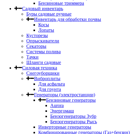
Бензиновые триммера
Садовый инвентарь
Буры садовые ручные
Инвентарь для обработки почвы
Косы
Лопаты
Кусторезы
Опрыскиватели
Секаторы
Системы полива
Тачки
Шланги садовые
Силовая техника
Снегоуборщики
Виброплиты
Для асфальта
Для грунта
Генераторы (электростанции)
Бензиновые генераторы
Aurora
Энергомаш
Бензогенераторы Зубр
Бензогенераторы Рысь
Инверторные генераторы
Комбинированные генераторы (Газ+бензин)