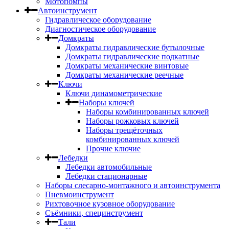
Мотопомпы
Автоинструмент
Гидравлическое оборудование
Диагностическое оборудование
Домкраты
Домкраты гидравлические бутылочные
Домкраты гидравлические подкатные
Домкраты механические винтовые
Домкраты механические реечные
Ключи
Ключи динамометрические
Наборы ключей
Наборы комбинированных ключей
Наборы рожковых ключей
Наборы трещёточных
комбинированных ключей
Прочие ключие
Лебедки
Лебедки автомобильные
Лебедки стационарные
Наборы слесарно-монтажного и автоинструмента
Пневмоинструмент
Рихтовочное кузовное оборудование
Съёмники, специнструмент
Тали