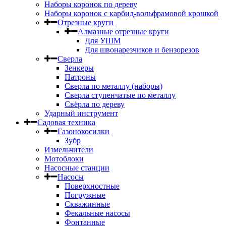
Наборы коронок по дереву
Наборы коронок с карбид-вольфрамовой крошкой
Отрезные круги
Алмазные отрезные круги
Для УШМ
Для швонарезчиков и бензорезов
Сверла
Зенкеры
Патроны
Сверла по металлу (наборы)
Сверла ступенчатые по металлу
Свёрла по дереву
Ударный инструмент
Садовая техника
Газонокосилки
Зубр
Измельчители
Мотоблоки
Насосные станции
Насосы
Поверхностные
Погружные
Скважинные
Фекальные насосы
Фонтанные