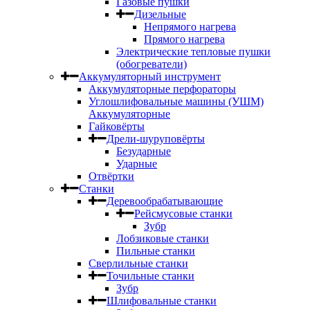
Газовые пушки
Дизельные
Непрямого нагрева
Прямого нагрева
Электрические тепловые пушки
(обогреватели)
Аккумуляторный инструмент
Аккумуляторные перфораторы
Углошлифовальные машины (УШМ)
Аккумуляторные
Гайковёрты
Дрели-шуруповёрты
Безударные
Ударные
Отвёртки
Станки
Деревообрабатывающие
Рейсмусовые станки
Зубр
Лобзиковые станки
Пильные станки
Сверлильные станки
Точильные станки
Зубр
Шлифовальные станки