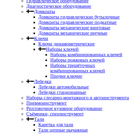
Гидравлическое оборудование
Диагностическое оборудование
Домкраты
Домкраты гидравлические бутылочные
Домкраты гидравлические подкатные
Домкраты механические винтовые
Домкраты механические реечные
Ключи
Ключи динамометрические
Наборы ключей
Наборы комбинированных ключей
Наборы рожковых ключей
Наборы трещёточных
комбинированных ключей
Прочие ключие
Лебедки
Лебедки автомобильные
Лебедки стационарные
Наборы слесарно-монтажного и автоинструмента
Пневмоинструмент
Рихтовочное кузовное оборудование
Съёмники, специнструмент
Тали
Каретка для тали
Тали цепные рычажные