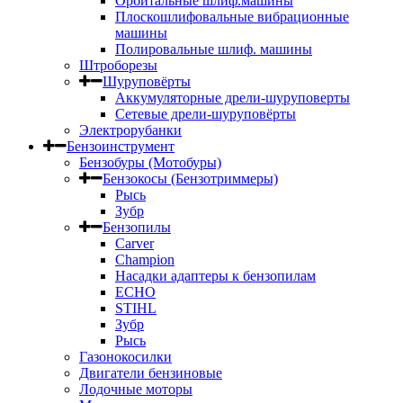
Орбитальные шлиф.машины
Плоскошлифовальные вибрационные
машины
Полировальные шлиф. машины
Штроборезы
Шуруповёрты
Аккумуляторные дрели-шуруповерты
Сетевые дрели-шуруповёрты
Электрорубанки
Бензоинструмент
Бензобуры (Мотобуры)
Бензокосы (Бензотриммеры)
Рысь
Зубр
Бензопилы
Carver
Champion
Насадки адаптеры к бензопилам
ECHO
STIHL
Зубр
Рысь
Газонокосилки
Двигатели бензиновые
Лодочные моторы