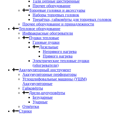
Тали цепные шестеренные
Прочее оборудование
Торцевые головки и аксессуары
Наборы торцевых головок
Трещётки, гайковёрты для торцевых головок
Прочее оборудование и принадлежности
Тепловое оборудование
Инфракрасные обогреватели
Пушки тепловые
Газовые пушки
Дизельные
Непрямого нагрева
Прямого нагрева
Электрические тепловые пушки
(обогреватели)
Аккумуляторный инструмент
Аккумуляторные перфораторы
Углошлифовальные машины (УШМ)
Аккумуляторные
Гайковёрты
Дрели-шуруповёрты
Безударные
Ударные
Отвёртки
Станки