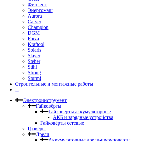
Фиолент
Энергомаш
Aurora
Carver
Champion
DGM
Forza
Kraftool
Solaris
Stayer
Steher
Stihl
Strong
Sturm!
Строительные и монтажные работы
...
Электроинструмент
Гайковёрты
Гайковерты аккумуляторные
АКБ и зарядные устройства
Гайковёрты сетевые
Гравёры
Дрели
Аккумуляторные дрели-шуруповерты