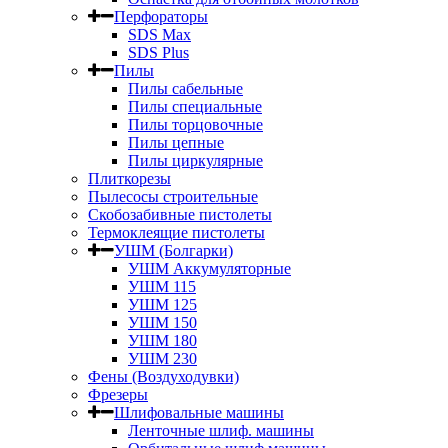
Перфораторы
SDS Max
SDS Plus
Пилы
Пилы сабельные
Пилы специальные
Пилы торцовочные
Пилы цепные
Пилы циркулярные
Плиткорезы
Пылесосы строительные
Скобозабивные пистолеты
Термоклеящие пистолеты
УШМ (Болгарки)
УШМ Аккумуляторные
УШМ 115
УШМ 125
УШМ 150
УШМ 180
УШМ 230
Фены (Воздуходувки)
Фрезеры
Шлифовальные машины
Ленточные шлиф. машины