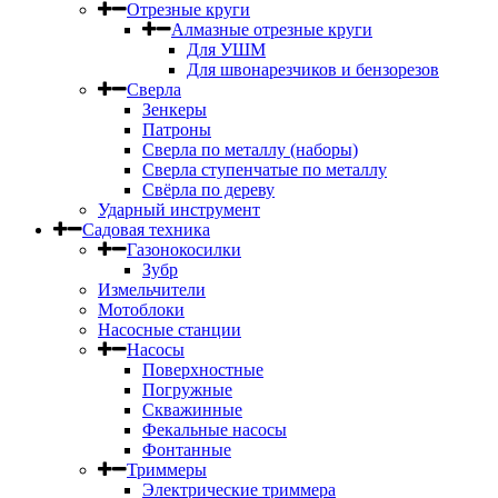
Отрезные круги
Алмазные отрезные круги
Для УШМ
Для швонарезчиков и бензорезов
Сверла
Зенкеры
Патроны
Сверла по металлу (наборы)
Сверла ступенчатые по металлу
Свёрла по дереву
Ударный инструмент
Садовая техника
Газонокосилки
Зубр
Измельчители
Мотоблоки
Насосные станции
Насосы
Поверхностные
Погружные
Скважинные
Фекальные насосы
Фонтанные
Триммеры
Электрические триммера