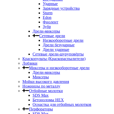
Ударные
Зарядные устройства
Sturm
Edon
Фиолент
Зубр
Дрели-миксеры
Сетевые дрели
Низкооборотные дрели
Дрели безударные
Дрели ударные
Сетевые дрели-шуруповёрты
Краскопульты (Краскораспылители)
Лобзики
Миксеры и низкооборотные дрели
Дрели-миксеры
Миксеры
Мойки высокого давления
Ножницы по металлу
Отбойные молотки
SDS Max
Бетоноломы HEX
Оснастка для отбойных молотков
Перфораторы
SDS Max