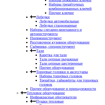
Наборы рожковых ключей
Наборы трещёточных
комбинированных ключей
Прочие ключие
Лебедки
Лебедки автомобильные
Лебедки стационарные
Наборы слесарно-монтажного и
автоинструмента
Пневмоинструмент
Рихтовочное кузовное оборудование
Съёмники, специнструмент
Тали
Каретка для тали
Тали цепные рычажные
Тали цепные шестеренные
Прочее оборудование
Торцевые головки и аксессуары
Наборы торцевых головок
Трещётки, гайковёрты для торцевых
головок
Прочее оборудование и принадлежности
Тепловое оборудование
Инфракрасные обогреватели
Пушки тепловые