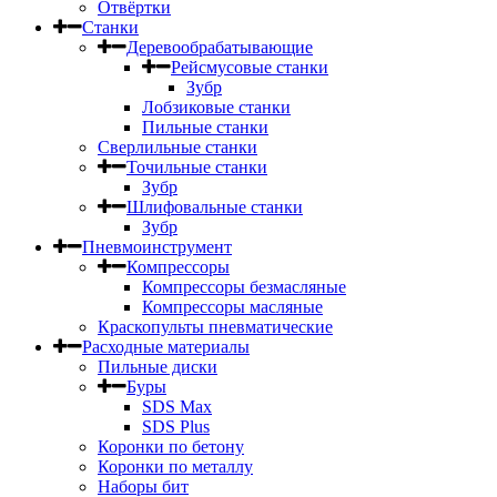
Отвёртки
Станки
Деревообрабатывающие
Рейсмусовые станки
Зубр
Лобзиковые станки
Пильные станки
Сверлильные станки
Точильные станки
Зубр
Шлифовальные станки
Зубр
Пневмоинструмент
Компрессоры
Компрессоры безмасляные
Компрессоры масляные
Краскопульты пневматические
Расходные материалы
Пильные диски
Буры
SDS Max
SDS Plus
Коронки по бетону
Коронки по металлу
Наборы бит