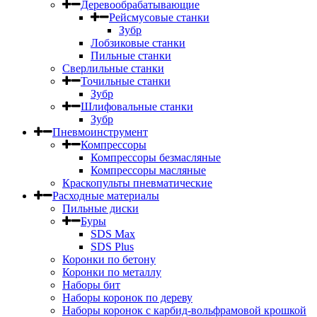
Деревообрабатывающие
Рейсмусовые станки
Зубр
Лобзиковые станки
Пильные станки
Сверлильные станки
Точильные станки
Зубр
Шлифовальные станки
Зубр
Пневмоинструмент
Компрессоры
Компрессоры безмасляные
Компрессоры масляные
Краскопульты пневматические
Расходные материалы
Пильные диски
Буры
SDS Max
SDS Plus
Коронки по бетону
Коронки по металлу
Наборы бит
Наборы коронок по дереву
Наборы коронок с карбид-вольфрамовой крошкой