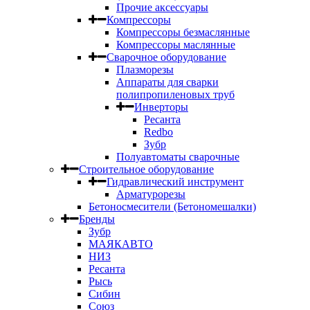
Прочие аксессуары
Компрессоры
Компрессоры безмаслянные
Компрессоры маслянные
Сварочное оборудование
Плазморезы
Аппараты для сварки
полипропиленовых труб
Инверторы
Ресанта
Redbo
Зубр
Полуавтоматы сварочные
Строительное оборудование
Гидравлический инструмент
Арматурорезы
Бетоносмесители (Бетономешалки)
Бренды
Зубр
МАЯКАВТО
НИЗ
Ресанта
Рысь
Сибин
Союз