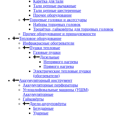
Каретка для тали
Тали цепные рычажные
Тали цепные шестеренные
Прочее оборудование
Торцевые головки и аксессуары
Наборы торцевых головок
Трещётки, гайковёрты для торцевых головок
Прочее оборудование и принадлежности
Тепловое оборудование
Инфракрасные обогреватели
Пушки тепловые
Газовые пушки
Дизельные
Непрямого нагрева
Прямого нагрева
Электрические тепловые пушки
(обогреватели)
Аккумуляторный инструмент
Аккумуляторные перфораторы
Углошлифовальные машины (УШМ)
Аккумуляторные
Гайковёрты
Дрели-шуруповёрты
Безударные
Ударные