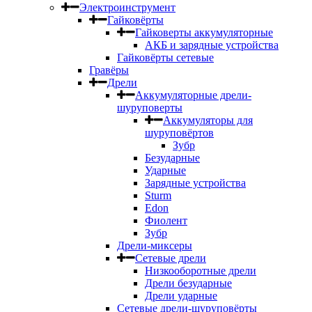
Электроинструмент
Гайковёрты
Гайковерты аккумуляторные
АКБ и зарядные устройства
Гайковёрты сетевые
Гравёры
Дрели
Аккумуляторные дрели-
шуруповерты
Аккумуляторы для
шуруповёртов
Зубр
Безударные
Ударные
Зарядные устройства
Sturm
Edon
Фиолент
Зубр
Дрели-миксеры
Сетевые дрели
Низкооборотные дрели
Дрели безударные
Дрели ударные
Сетевые дрели-шуруповёрты