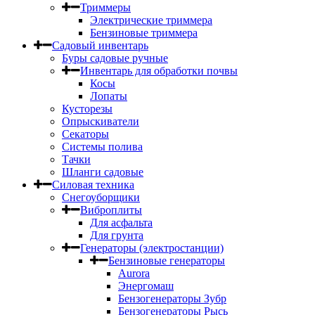
Триммеры
Электрические триммера
Бензиновые триммера
Садовый инвентарь
Буры садовые ручные
Инвентарь для обработки почвы
Косы
Лопаты
Кусторезы
Опрыскиватели
Секаторы
Системы полива
Тачки
Шланги садовые
Силовая техника
Снегоуборщики
Виброплиты
Для асфальта
Для грунта
Генераторы (электростанции)
Бензиновые генераторы
Aurora
Энергомаш
Бензогенераторы Зубр
Бензогенераторы Рысь