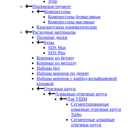
Зубр
Пневмоинструмент
Компрессоры
Компрессоры безмасляные
Компрессоры масляные
Краскопульты пневматические
Расходные материалы
Пильные диски
Буры
SDS Max
SDS Plus
Коронки по бетону
Коронки по металлу
Наборы бит
Наборы коронок по дереву
Наборы коронок с карбид-вольфрамовой
крошкой
Отрезные круги
Алмазные отрезные круги
Для УШМ
Сегментированные
алмазные отрезные круги
Turbo
Сегментные алмазные
отрезные круги