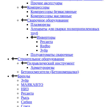
Прочие аксессуары
Компрессоры
Компрессоры безмаслянные
Компрессоры маслянные
Сварочное оборудование
Плазморезы
Аппараты для сварки полипропиленовых
труб
Инверторы
Ресанта
Redbo
Зубр
Полуавтоматы сварочные
Строительное оборудование
Гидравлический инструмент
Арматурорезы
Бетоносмесители (Бетономешалки)
Бренды
Зубр
МАЯКАВТО
НИЗ
Ресанта
Рысь
Сибин
Союз