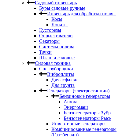
Садовый инвентарь
Буры садовые ручные
Инвентарь для обработки почвы
Косы
Лопаты
Кусторезы
Опрыскиватели
Секаторы
Системы полива
Тачки
Шланги садовые
Силовая техника
Снегоуборщики
Виброплиты
Для асфальта
Для грунта
Генераторы (электростанции)
Бензиновые генераторы
Aurora
Энергомаш
Бензогенераторы Зубр
Бензогенераторы Рысь
Инверторные генераторы
Комбинированные генераторы
(Газ+бензин)