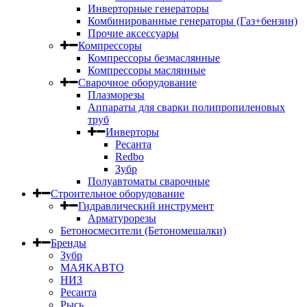
Инверторные генераторы
Комбинированные генераторы (Газ+бензин)
Прочие аксессуары
Компрессоры
Компрессоры безмаслянные
Компрессоры маслянные
Сварочное оборудование
Плазморезы
Аппараты для сварки полипропиленовых
труб
Инверторы
Ресанта
Redbo
Зубр
Полуавтоматы сварочные
Строительное оборудование
Гидравлический инструмент
Арматурорезы
Бетоносмесители (Бетономешалки)
Бренды
Зубр
МАЯКАВТО
НИЗ
Ресанта
Рысь