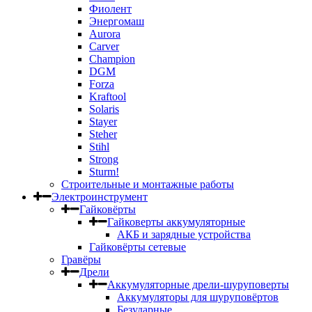
Фиолент
Энергомаш
Aurora
Carver
Champion
DGM
Forza
Kraftool
Solaris
Stayer
Steher
Stihl
Strong
Sturm!
Строительные и монтажные работы
Электроинструмент
Гайковёрты
Гайковерты аккумуляторные
АКБ и зарядные устройства
Гайковёрты сетевые
Гравёры
Дрели
Аккумуляторные дрели-шуруповерты
Аккумуляторы для шуруповёртов
Безударные