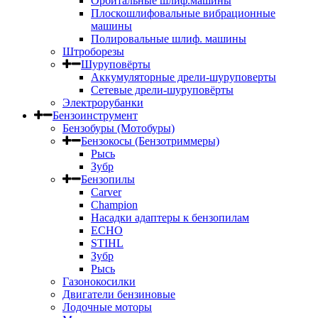
Орбитальные шлиф.машины
Плоскошлифовальные вибрационные
машины
Полировальные шлиф. машины
Штроборезы
Шуруповёрты
Аккумуляторные дрели-шуруповерты
Сетевые дрели-шуруповёрты
Электрорубанки
Бензоинструмент
Бензобуры (Мотобуры)
Бензокосы (Бензотриммеры)
Рысь
Зубр
Бензопилы
Carver
Champion
Насадки адаптеры к бензопилам
ECHO
STIHL
Зубр
Рысь
Газонокосилки
Двигатели бензиновые
Лодочные моторы