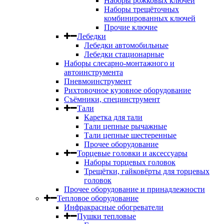
Наборы рожковых ключей
Наборы трещёточных
комбинированных ключей
Прочие ключие
Лебедки
Лебедки автомобильные
Лебедки стационарные
Наборы слесарно-монтажного и
автоинструмента
Пневмоинструмент
Рихтовочное кузовное оборудование
Съёмники, специнструмент
Тали
Каретка для тали
Тали цепные рычажные
Тали цепные шестеренные
Прочее оборудование
Торцевые головки и аксессуары
Наборы торцевых головок
Трещётки, гайковёрты для торцевых
головок
Прочее оборудование и принадлежности
Тепловое оборудование
Инфракрасные обогреватели
Пушки тепловые