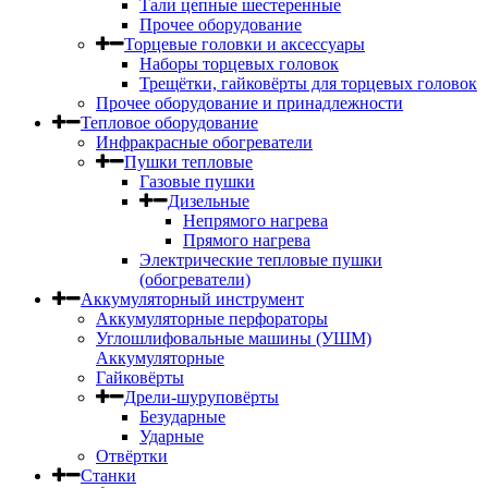
Тали цепные шестеренные
Прочее оборудование
Торцевые головки и аксессуары
Наборы торцевых головок
Трещётки, гайковёрты для торцевых головок
Прочее оборудование и принадлежности
Тепловое оборудование
Инфракрасные обогреватели
Пушки тепловые
Газовые пушки
Дизельные
Непрямого нагрева
Прямого нагрева
Электрические тепловые пушки
(обогреватели)
Аккумуляторный инструмент
Аккумуляторные перфораторы
Углошлифовальные машины (УШМ)
Аккумуляторные
Гайковёрты
Дрели-шуруповёрты
Безударные
Ударные
Отвёртки
Станки