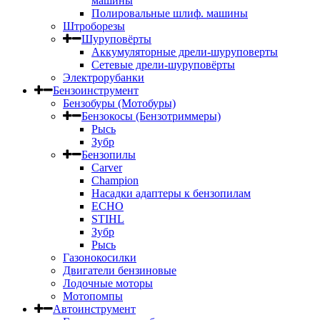
машины
Полировальные шлиф. машины
Штроборезы
Шуруповёрты
Аккумуляторные дрели-шуруповерты
Сетевые дрели-шуруповёрты
Электрорубанки
Бензоинструмент
Бензобуры (Мотобуры)
Бензокосы (Бензотриммеры)
Рысь
Зубр
Бензопилы
Carver
Champion
Насадки адаптеры к бензопилам
ECHO
STIHL
Зубр
Рысь
Газонокосилки
Двигатели бензиновые
Лодочные моторы
Мотопомпы
Автоинструмент