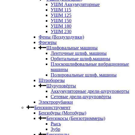
УШМ Аккумуляторные
УШМ 115
УШМ 125
УШМ 150
УШМ 180
УШМ 230
Фены (Воздуходувки)
Фрезеры
Шлифовальные машины
Ленточные шлиф. машины
Орбитальные шлиф.машины
Плоскошлифовальные вибрационные
машины
Полировальные шлиф. машины
Штроборезы
Шуруповёрты
Аккумуляторные дрели-шуруповерты
Сетевые дрели-шуруповёрты
Электрорубанки
Бензоинструмент
Бензобуры (Мотобуры)
Бензокосы (Бензотриммеры)
Рысь
Зубр
Бензопилы