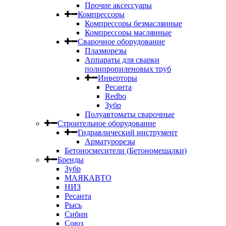
Прочие аксессуары
Компрессоры
Компрессоры безмаслянные
Компрессоры маслянные
Сварочное оборудование
Плазморезы
Аппараты для сварки
полипропиленовых труб
Инверторы
Ресанта
Redbo
Зубр
Полуавтоматы сварочные
Строительное оборудование
Гидравлический инструмент
Арматурорезы
Бетоносмесители (Бетономешалки)
Бренды
Зубр
МАЯКАВТО
НИЗ
Ресанта
Рысь
Сибин
Союз