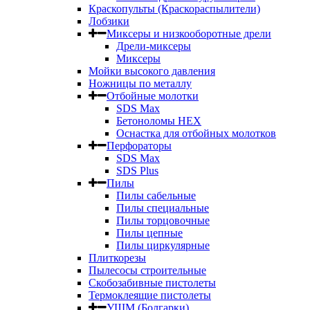
Краскопульты (Краскораспылители)
Лобзики
Миксеры и низкооборотные дрели
Дрели-миксеры
Миксеры
Мойки высокого давления
Ножницы по металлу
Отбойные молотки
SDS Max
Бетоноломы HEX
Оснастка для отбойных молотков
Перфораторы
SDS Max
SDS Plus
Пилы
Пилы сабельные
Пилы специальные
Пилы торцовочные
Пилы цепные
Пилы циркулярные
Плиткорезы
Пылесосы строительные
Скобозабивные пистолеты
Термоклеящие пистолеты
УШМ (Болгарки)