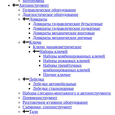
Мотопомпы
Автоинструмент
Гидравлическое оборудование
Диагностическое оборудование
Домкраты
Домкраты гидравлические бутылочные
Домкраты гидравлические подкатные
Домкраты механические винтовые
Домкраты механические реечные
Ключи
Ключи динамометрические
Наборы ключей
Наборы комбинированных ключей
Наборы рожковых ключей
Наборы трещёточных
комбинированных ключей
Прочие ключие
Лебедки
Лебедки автомобильные
Лебедки стационарные
Наборы слесарно-монтажного и автоинструмента
Пневмоинструмент
Рихтовочное кузовное оборудование
Съёмники, специнструмент
Тали