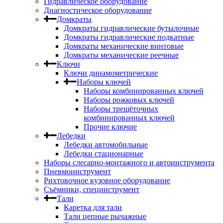
Гидравлическое оборудование
Диагностическое оборудование
Домкраты
Домкраты гидравлические бутылочные
Домкраты гидравлические подкатные
Домкраты механические винтовые
Домкраты механические реечные
Ключи
Ключи динамометрические
Наборы ключей
Наборы комбинированных ключей
Наборы рожковых ключей
Наборы трещёточных
комбинированных ключей
Прочие ключие
Лебедки
Лебедки автомобильные
Лебедки стационарные
Наборы слесарно-монтажного и автоинструмента
Пневмоинструмент
Рихтовочное кузовное оборудование
Съёмники, специнструмент
Тали
Каретка для тали
Тали цепные рычажные