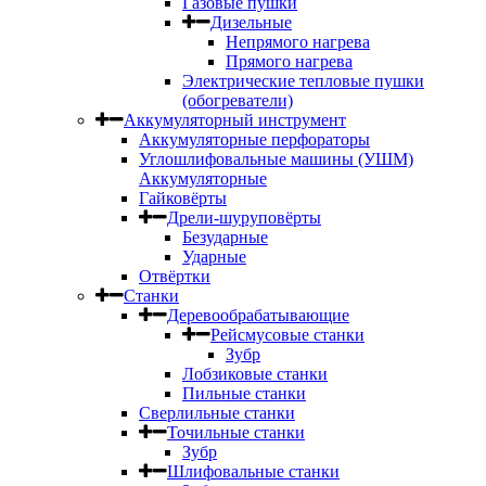
Газовые пушки
Дизельные
Непрямого нагрева
Прямого нагрева
Электрические тепловые пушки
(обогреватели)
Аккумуляторный инструмент
Аккумуляторные перфораторы
Углошлифовальные машины (УШМ)
Аккумуляторные
Гайковёрты
Дрели-шуруповёрты
Безударные
Ударные
Отвёртки
Станки
Деревообрабатывающие
Рейсмусовые станки
Зубр
Лобзиковые станки
Пильные станки
Сверлильные станки
Точильные станки
Зубр
Шлифовальные станки