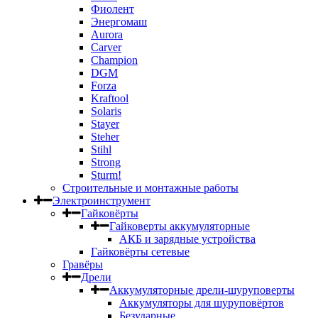
Фиолент
Энергомаш
Aurora
Carver
Champion
DGM
Forza
Kraftool
Solaris
Stayer
Steher
Stihl
Strong
Sturm!
Строительные и монтажные работы
Электроинструмент
Гайковёрты
Гайковерты аккумуляторные
АКБ и зарядные устройства
Гайковёрты сетевые
Гравёры
Дрели
Аккумуляторные дрели-шуруповерты
Аккумуляторы для шуруповёртов
Безударные