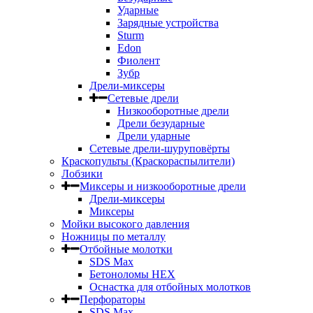
Ударные
Зарядные устройства
Sturm
Edon
Фиолент
Зубр
Дрели-миксеры
Сетевые дрели
Низкооборотные дрели
Дрели безударные
Дрели ударные
Сетевые дрели-шуруповёрты
Краскопульты (Краскораспылители)
Лобзики
Миксеры и низкооборотные дрели
Дрели-миксеры
Миксеры
Мойки высокого давления
Ножницы по металлу
Отбойные молотки
SDS Max
Бетоноломы HEX
Оснастка для отбойных молотков
Перфораторы
SDS Max