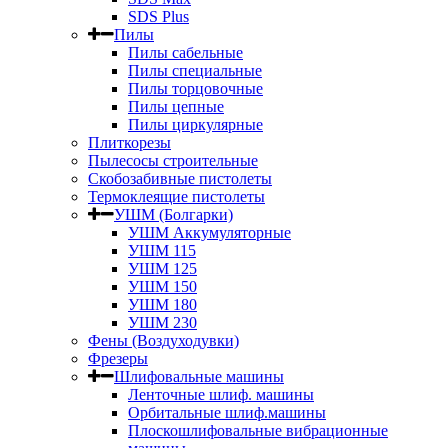
SDS Plus
Пилы
Пилы сабельные
Пилы специальные
Пилы торцовочные
Пилы цепные
Пилы циркулярные
Плиткорезы
Пылесосы строительные
Скобозабивные пистолеты
Термоклеящие пистолеты
УШМ (Болгарки)
УШМ Аккумуляторные
УШМ 115
УШМ 125
УШМ 150
УШМ 180
УШМ 230
Фены (Воздуходувки)
Фрезеры
Шлифовальные машины
Ленточные шлиф. машины
Орбитальные шлиф.машины
Плоскошлифовальные вибрационные