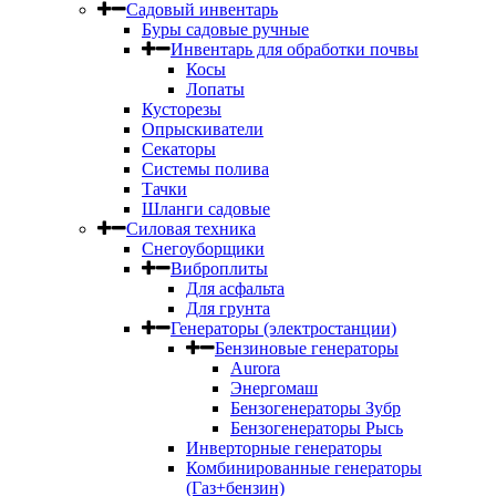
Садовый инвентарь
Буры садовые ручные
Инвентарь для обработки почвы
Косы
Лопаты
Кусторезы
Опрыскиватели
Секаторы
Системы полива
Тачки
Шланги садовые
Силовая техника
Снегоуборщики
Виброплиты
Для асфальта
Для грунта
Генераторы (электростанции)
Бензиновые генераторы
Aurora
Энергомаш
Бензогенераторы Зубр
Бензогенераторы Рысь
Инверторные генераторы
Комбинированные генераторы
(Газ+бензин)