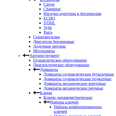
Carver
Champion
Насадки адаптеры к бензопилам
ECHO
STIHL
Зубр
Рысь
Газонокосилки
Двигатели бензиновые
Лодочные моторы
Мотопомпы
Автоинструмент
Гидравлическое оборудование
Диагностическое оборудование
Домкраты
Домкраты гидравлические бутылочные
Домкраты гидравлические подкатные
Домкраты механические винтовые
Домкраты механические реечные
Ключи
Ключи динамометрические
Наборы ключей
Наборы комбинированных
ключей