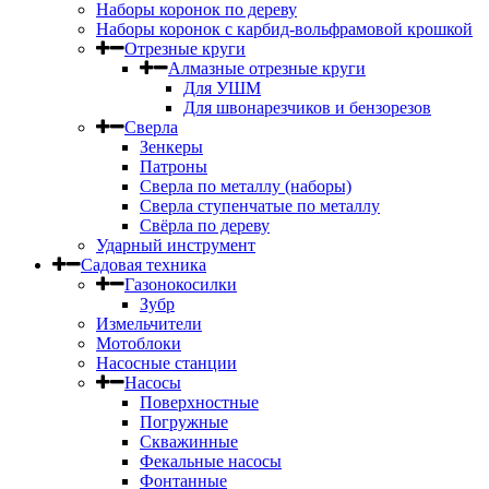
Наборы коронок по дереву
Наборы коронок с карбид-вольфрамовой крошкой
Отрезные круги
Алмазные отрезные круги
Для УШМ
Для швонарезчиков и бензорезов
Сверла
Зенкеры
Патроны
Сверла по металлу (наборы)
Сверла ступенчатые по металлу
Свёрла по дереву
Ударный инструмент
Садовая техника
Газонокосилки
Зубр
Измельчители
Мотоблоки
Насосные станции
Насосы
Поверхностные
Погружные
Скважинные
Фекальные насосы
Фонтанные