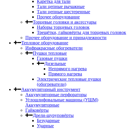
Каретка для тали
Тали цепные рычажные
Тали цепные шестеренные
Прочее оборудование
Торцевые головки и аксессуары
Наборы торцевых головок
Трещётки, гайковёрты для торцевых головок
Прочее оборудование и принадлежности
Тепловое оборудование
Инфракрасные обогреватели
Пушки тепловые
Газовые пушки
Дизельные
Непрямого нагрева
Прямого нагрева
Электрические тепловые пушки
(обогреватели)
Аккумуляторный инструмент
Аккумуляторные перфораторы
Углошлифовальные машины (УШМ)
Аккумуляторные
Гайковёрты
Дрели-шуруповёрты
Безударные
Ударные