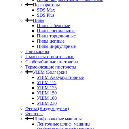
Перфораторы
SDS Max
SDS Plus
Пилы
Пилы сабельные
Пилы специальные
Пилы торцовочные
Пилы цепные
Пилы циркулярные
Плиткорезы
Пылесосы строительные
Скобозабивные пистолеты
Термоклеящие пистолеты
УШМ (Болгарки)
УШМ Аккумуляторные
УШМ 115
УШМ 125
УШМ 150
УШМ 180
УШМ 230
Фены (Воздуходувки)
Фрезеры
Шлифовальные машины
Ленточные шлиф. машины