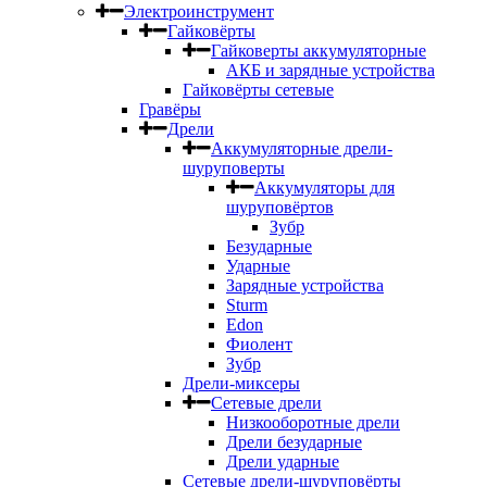
Электроинструмент
Гайковёрты
Гайковерты аккумуляторные
АКБ и зарядные устройства
Гайковёрты сетевые
Гравёры
Дрели
Аккумуляторные дрели-
шуруповерты
Аккумуляторы для
шуруповёртов
Зубр
Безударные
Ударные
Зарядные устройства
Sturm
Edon
Фиолент
Зубр
Дрели-миксеры
Сетевые дрели
Низкооборотные дрели
Дрели безударные
Дрели ударные
Сетевые дрели-шуруповёрты