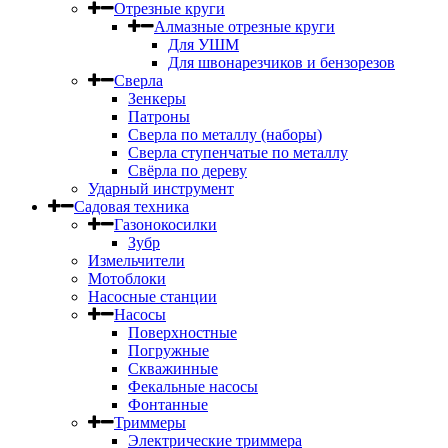
Отрезные круги
Алмазные отрезные круги
Для УШМ
Для швонарезчиков и бензорезов
Сверла
Зенкеры
Патроны
Сверла по металлу (наборы)
Сверла ступенчатые по металлу
Свёрла по дереву
Ударный инструмент
Садовая техника
Газонокосилки
Зубр
Измельчители
Мотоблоки
Насосные станции
Насосы
Поверхностные
Погружные
Скважинные
Фекальные насосы
Фонтанные
Триммеры
Электрические триммера