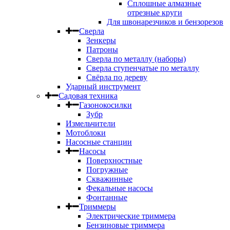
Сплошные алмазные
отрезные круги
Для швонарезчиков и бензорезов
Сверла
Зенкеры
Патроны
Сверла по металлу (наборы)
Сверла ступенчатые по металлу
Свёрла по дереву
Ударный инструмент
Садовая техника
Газонокосилки
Зубр
Измельчители
Мотоблоки
Насосные станции
Насосы
Поверхностные
Погружные
Скважинные
Фекальные насосы
Фонтанные
Триммеры
Электрические триммера
Бензиновые триммера