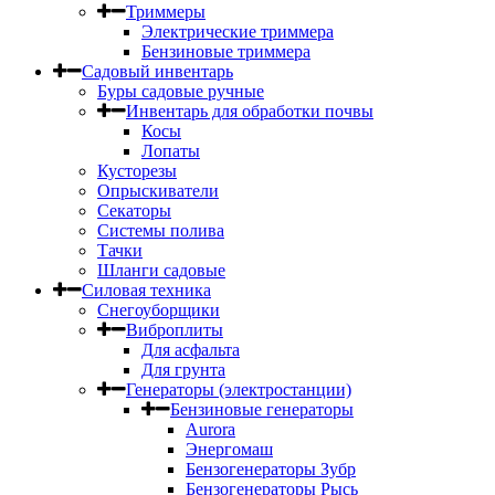
Триммеры
Электрические триммера
Бензиновые триммера
Садовый инвентарь
Буры садовые ручные
Инвентарь для обработки почвы
Косы
Лопаты
Кусторезы
Опрыскиватели
Секаторы
Системы полива
Тачки
Шланги садовые
Силовая техника
Снегоуборщики
Виброплиты
Для асфальта
Для грунта
Генераторы (электростанции)
Бензиновые генераторы
Aurora
Энергомаш
Бензогенераторы Зубр
Бензогенераторы Рысь