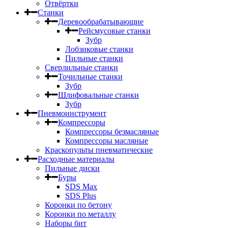
Отвёртки
Станки
Деревообрабатывающие
Рейсмусовые станки
Зубр
Лобзиковые станки
Пильные станки
Сверлильные станки
Точильные станки
Зубр
Шлифовальные станки
Зубр
Пневмоинструмент
Компрессоры
Компрессоры безмасляные
Компрессоры масляные
Краскопульты пневматические
Расходные материалы
Пильные диски
Буры
SDS Max
SDS Plus
Коронки по бетону
Коронки по металлу
Наборы бит