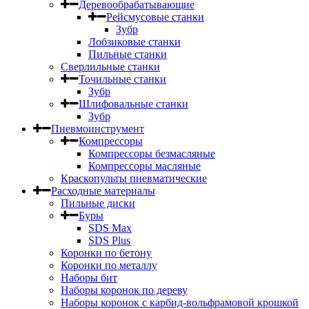
Деревообрабатывающие
Рейсмусовые станки
Зубр
Лобзиковые станки
Пильные станки
Сверлильные станки
Точильные станки
Зубр
Шлифовальные станки
Зубр
Пневмоинструмент
Компрессоры
Компрессоры безмасляные
Компрессоры масляные
Краскопульты пневматические
Расходные материалы
Пильные диски
Буры
SDS Max
SDS Plus
Коронки по бетону
Коронки по металлу
Наборы бит
Наборы коронок по дереву
Наборы коронок с карбид-вольфрамовой крошкой