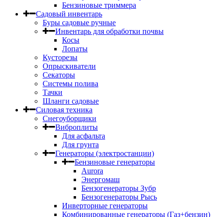
Бензиновые триммера
Садовый инвентарь
Буры садовые ручные
Инвентарь для обработки почвы
Косы
Лопаты
Кусторезы
Опрыскиватели
Секаторы
Системы полива
Тачки
Шланги садовые
Силовая техника
Снегоуборщики
Виброплиты
Для асфальта
Для грунта
Генераторы (электростанции)
Бензиновые генераторы
Aurora
Энергомаш
Бензогенераторы Зубр
Бензогенераторы Рысь
Инверторные генераторы
Комбинированные генераторы (Газ+бензин)