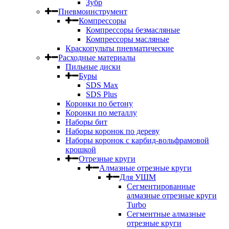
Зубр
Пневмоинструмент
Компрессоры
Компрессоры безмасляные
Компрессоры масляные
Краскопульты пневматические
Расходные материалы
Пильные диски
Буры
SDS Max
SDS Plus
Коронки по бетону
Коронки по металлу
Наборы бит
Наборы коронок по дереву
Наборы коронок с карбид-вольфрамовой
крошкой
Отрезные круги
Алмазные отрезные круги
Для УШМ
Сегментированные
алмазные отрезные круги
Turbo
Сегментные алмазные
отрезные круги