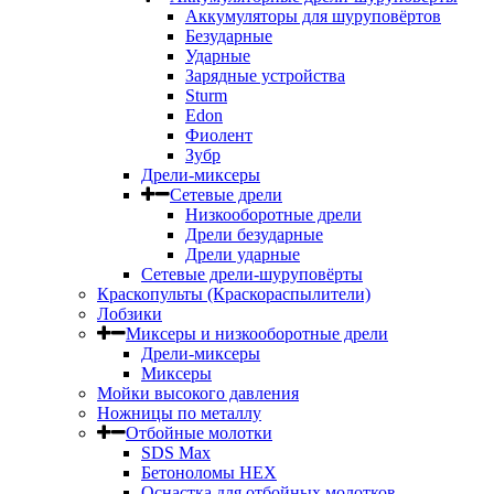
Аккумуляторы для шуруповёртов
Безударные
Ударные
Зарядные устройства
Sturm
Edon
Фиолент
Зубр
Дрели-миксеры
Сетевые дрели
Низкооборотные дрели
Дрели безударные
Дрели ударные
Сетевые дрели-шуруповёрты
Краскопульты (Краскораспылители)
Лобзики
Миксеры и низкооборотные дрели
Дрели-миксеры
Миксеры
Мойки высокого давления
Ножницы по металлу
Отбойные молотки
SDS Max
Бетоноломы HEX
Оснастка для отбойных молотков