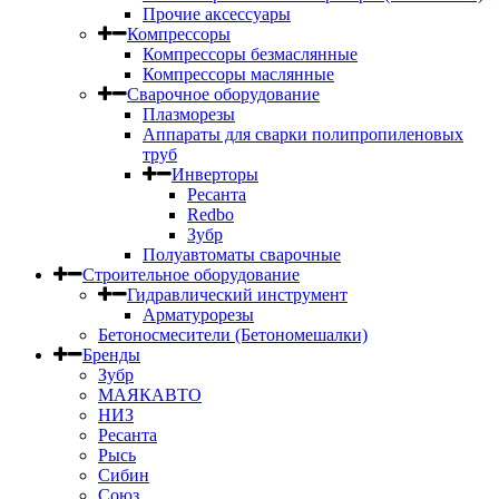
Прочие аксессуары
Компрессоры
Компрессоры безмаслянные
Компрессоры маслянные
Сварочное оборудование
Плазморезы
Аппараты для сварки полипропиленовых
труб
Инверторы
Ресанта
Redbo
Зубр
Полуавтоматы сварочные
Строительное оборудование
Гидравлический инструмент
Арматурорезы
Бетоносмесители (Бетономешалки)
Бренды
Зубр
МАЯКАВТО
НИЗ
Ресанта
Рысь
Сибин
Союз