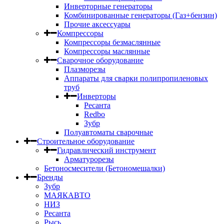
Инверторные генераторы
Комбинированные генераторы (Газ+бензин)
Прочие аксессуары
Компрессоры
Компрессоры безмаслянные
Компрессоры маслянные
Сварочное оборудование
Плазморезы
Аппараты для сварки полипропиленовых
труб
Инверторы
Ресанта
Redbo
Зубр
Полуавтоматы сварочные
Строительное оборудование
Гидравлический инструмент
Арматурорезы
Бетоносмесители (Бетономешалки)
Бренды
Зубр
МАЯКАВТО
НИЗ
Ресанта
Рысь