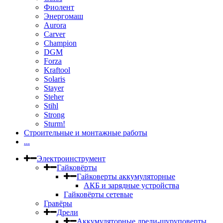
Фиолент
Энергомаш
Aurora
Carver
Champion
DGM
Forza
Kraftool
Solaris
Stayer
Steher
Stihl
Strong
Sturm!
Строительные и монтажные работы
...
Электроинструмент
Гайковёрты
Гайковерты аккумуляторные
АКБ и зарядные устройства
Гайковёрты сетевые
Гравёры
Дрели
Аккумуляторные дрели-шуруповерты