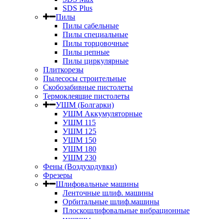
SDS Plus
Пилы
Пилы сабельные
Пилы специальные
Пилы торцовочные
Пилы цепные
Пилы циркулярные
Плиткорезы
Пылесосы строительные
Скобозабивные пистолеты
Термоклеящие пистолеты
УШМ (Болгарки)
УШМ Аккумуляторные
УШМ 115
УШМ 125
УШМ 150
УШМ 180
УШМ 230
Фены (Воздуходувки)
Фрезеры
Шлифовальные машины
Ленточные шлиф. машины
Орбитальные шлиф.машины
Плоскошлифовальные вибрационные