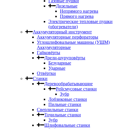
Газовые пушки
Дизельные
Непрямого нагрева
Прямого нагрева
Электрические тепловые пушки
(обогреватели)
Аккумуляторный инструмент
Аккумуляторные перфораторы
Углошлифовальные машины (УШМ)
Аккумуляторные
Гайковёрты
Дрели-шуруповёрты
Безударные
Ударные
Отвёртки
Станки
Деревообрабатывающие
Рейсмусовые станки
Зубр
Лобзиковые станки
Пильные станки
Сверлильные станки
Точильные станки
Зубр
Шлифовальные станки