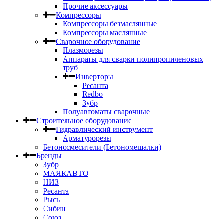
Прочие аксессуары
Компрессоры
Компрессоры безмаслянные
Компрессоры маслянные
Сварочное оборудование
Плазморезы
Аппараты для сварки полипропиленовых
труб
Инверторы
Ресанта
Redbo
Зубр
Полуавтоматы сварочные
Строительное оборудование
Гидравлический инструмент
Арматурорезы
Бетоносмесители (Бетономешалки)
Бренды
Зубр
МАЯКАВТО
НИЗ
Ресанта
Рысь
Сибин
Союз