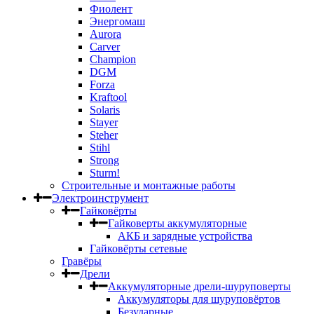
Фиолент
Энергомаш
Aurora
Carver
Champion
DGM
Forza
Kraftool
Solaris
Stayer
Steher
Stihl
Strong
Sturm!
Строительные и монтажные работы
Электроинструмент
Гайковёрты
Гайковерты аккумуляторные
АКБ и зарядные устройства
Гайковёрты сетевые
Гравёры
Дрели
Аккумуляторные дрели-шуруповерты
Аккумуляторы для шуруповёртов
Безударные