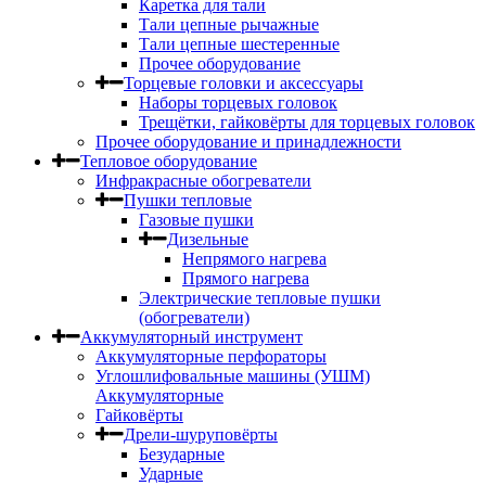
Каретка для тали
Тали цепные рычажные
Тали цепные шестеренные
Прочее оборудование
Торцевые головки и аксессуары
Наборы торцевых головок
Трещётки, гайковёрты для торцевых головок
Прочее оборудование и принадлежности
Тепловое оборудование
Инфракрасные обогреватели
Пушки тепловые
Газовые пушки
Дизельные
Непрямого нагрева
Прямого нагрева
Электрические тепловые пушки
(обогреватели)
Аккумуляторный инструмент
Аккумуляторные перфораторы
Углошлифовальные машины (УШМ)
Аккумуляторные
Гайковёрты
Дрели-шуруповёрты
Безударные
Ударные