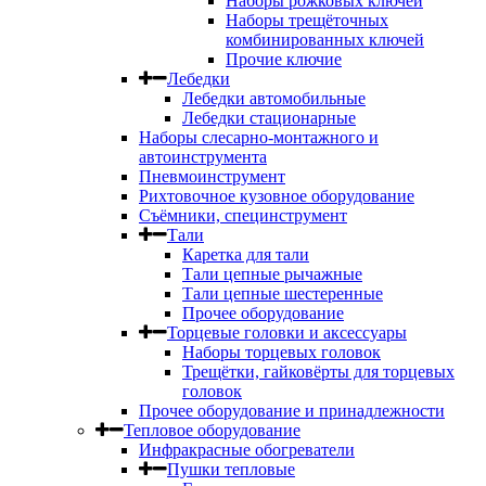
Наборы рожковых ключей
Наборы трещёточных
комбинированных ключей
Прочие ключие
Лебедки
Лебедки автомобильные
Лебедки стационарные
Наборы слесарно-монтажного и
автоинструмента
Пневмоинструмент
Рихтовочное кузовное оборудование
Съёмники, специнструмент
Тали
Каретка для тали
Тали цепные рычажные
Тали цепные шестеренные
Прочее оборудование
Торцевые головки и аксессуары
Наборы торцевых головок
Трещётки, гайковёрты для торцевых
головок
Прочее оборудование и принадлежности
Тепловое оборудование
Инфракрасные обогреватели
Пушки тепловые