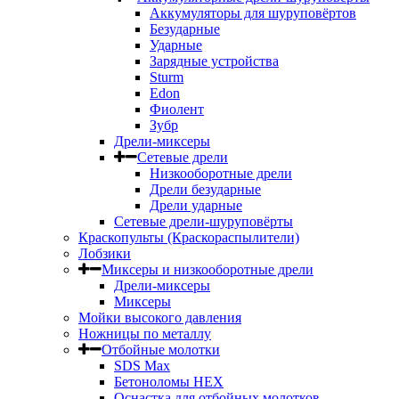
Аккумуляторы для шуруповёртов
Безударные
Ударные
Зарядные устройства
Sturm
Edon
Фиолент
Зубр
Дрели-миксеры
Сетевые дрели
Низкооборотные дрели
Дрели безударные
Дрели ударные
Сетевые дрели-шуруповёрты
Краскопульты (Краскораспылители)
Лобзики
Миксеры и низкооборотные дрели
Дрели-миксеры
Миксеры
Мойки высокого давления
Ножницы по металлу
Отбойные молотки
SDS Max
Бетоноломы HEX
Оснастка для отбойных молотков