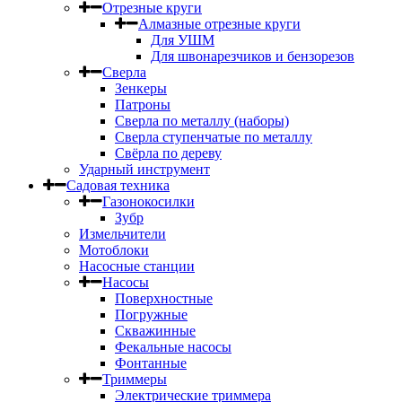
Отрезные круги
Алмазные отрезные круги
Для УШМ
Для швонарезчиков и бензорезов
Сверла
Зенкеры
Патроны
Сверла по металлу (наборы)
Сверла ступенчатые по металлу
Свёрла по дереву
Ударный инструмент
Садовая техника
Газонокосилки
Зубр
Измельчители
Мотоблоки
Насосные станции
Насосы
Поверхностные
Погружные
Скважинные
Фекальные насосы
Фонтанные
Триммеры
Электрические триммера