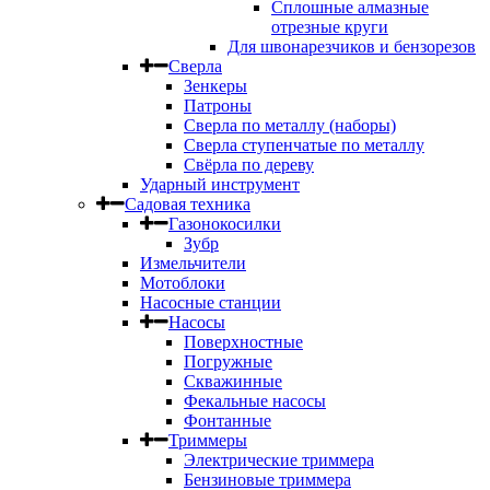
Сплошные алмазные
отрезные круги
Для швонарезчиков и бензорезов
Сверла
Зенкеры
Патроны
Сверла по металлу (наборы)
Сверла ступенчатые по металлу
Свёрла по дереву
Ударный инструмент
Садовая техника
Газонокосилки
Зубр
Измельчители
Мотоблоки
Насосные станции
Насосы
Поверхностные
Погружные
Скважинные
Фекальные насосы
Фонтанные
Триммеры
Электрические триммера
Бензиновые триммера