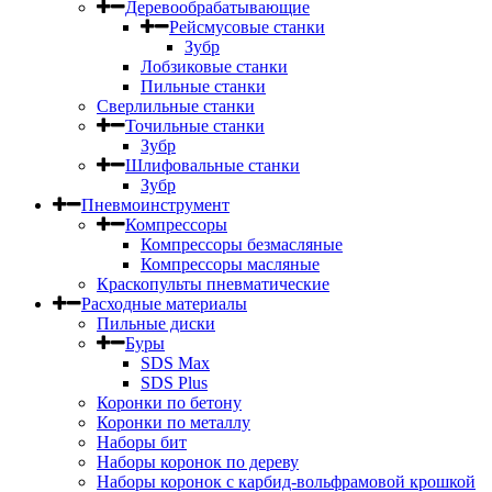
Деревообрабатывающие
Рейсмусовые станки
Зубр
Лобзиковые станки
Пильные станки
Сверлильные станки
Точильные станки
Зубр
Шлифовальные станки
Зубр
Пневмоинструмент
Компрессоры
Компрессоры безмасляные
Компрессоры масляные
Краскопульты пневматические
Расходные материалы
Пильные диски
Буры
SDS Max
SDS Plus
Коронки по бетону
Коронки по металлу
Наборы бит
Наборы коронок по дереву
Наборы коронок с карбид-вольфрамовой крошкой