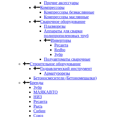
Прочие аксессуары
Компрессоры
Компрессоры безмаслянные
Компрессоры маслянные
Сварочное оборудование
Плазморезы
Аппараты для сварки
полипропиленовых труб
Инверторы
Ресанта
Redbo
Зубр
Полуавтоматы сварочные
Строительное оборудование
Гидравлический инструмент
Арматурорезы
Бетоносмесители (Бетономешалки)
Бренды
Зубр
МАЯКАВТО
НИЗ
Ресанта
Рысь
Сибин
Союз