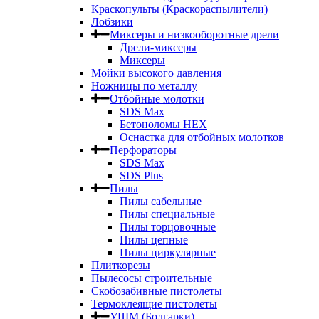
Краскопульты (Краскораспылители)
Лобзики
Миксеры и низкооборотные дрели
Дрели-миксеры
Миксеры
Мойки высокого давления
Ножницы по металлу
Отбойные молотки
SDS Max
Бетоноломы HEX
Оснастка для отбойных молотков
Перфораторы
SDS Max
SDS Plus
Пилы
Пилы сабельные
Пилы специальные
Пилы торцовочные
Пилы цепные
Пилы циркулярные
Плиткорезы
Пылесосы строительные
Скобозабивные пистолеты
Термоклеящие пистолеты
УШМ (Болгарки)