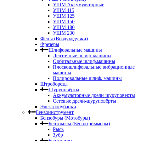
УШМ Аккумуляторные
УШМ 115
УШМ 125
УШМ 150
УШМ 180
УШМ 230
Фены (Воздуходувки)
Фрезеры
Шлифовальные машины
Ленточные шлиф. машины
Орбитальные шлиф.машины
Плоскошлифовальные вибрационные
машины
Полировальные шлиф. машины
Штроборезы
Шуруповёрты
Аккумуляторные дрели-шуруповерты
Сетевые дрели-шуруповёрты
Электрорубанки
Бензоинструмент
Бензобуры (Мотобуры)
Бензокосы (Бензотриммеры)
Рысь
Зубр
Бензопилы