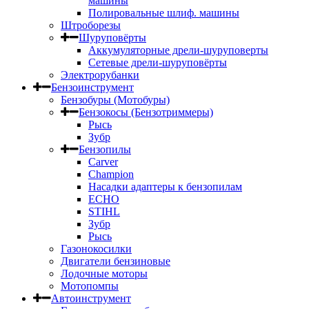
машины
Полировальные шлиф. машины
Штроборезы
Шуруповёрты
Аккумуляторные дрели-шуруповерты
Сетевые дрели-шуруповёрты
Электрорубанки
Бензоинструмент
Бензобуры (Мотобуры)
Бензокосы (Бензотриммеры)
Рысь
Зубр
Бензопилы
Carver
Champion
Насадки адаптеры к бензопилам
ECHO
STIHL
Зубр
Рысь
Газонокосилки
Двигатели бензиновые
Лодочные моторы
Мотопомпы
Автоинструмент