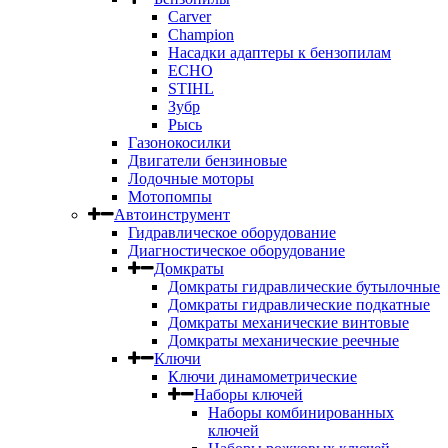
Carver
Champion
Насадки адаптеры к бензопилам
ECHO
STIHL
Зубр
Рысь
Газонокосилки
Двигатели бензиновые
Лодочные моторы
Мотопомпы
Автоинструмент
Гидравлическое оборудование
Диагностическое оборудование
Домкраты
Домкраты гидравлические бутылочные
Домкраты гидравлические подкатные
Домкраты механические винтовые
Домкраты механические реечные
Ключи
Ключи динамометрические
Наборы ключей
Наборы комбинированных
ключей