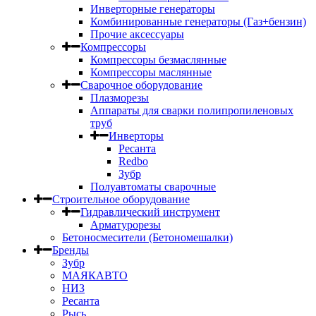
Инверторные генераторы
Комбинированные генераторы (Газ+бензин)
Прочие аксессуары
Компрессоры
Компрессоры безмаслянные
Компрессоры маслянные
Сварочное оборудование
Плазморезы
Аппараты для сварки полипропиленовых
труб
Инверторы
Ресанта
Redbo
Зубр
Полуавтоматы сварочные
Строительное оборудование
Гидравлический инструмент
Арматурорезы
Бетоносмесители (Бетономешалки)
Бренды
Зубр
МАЯКАВТО
НИЗ
Ресанта
Рысь