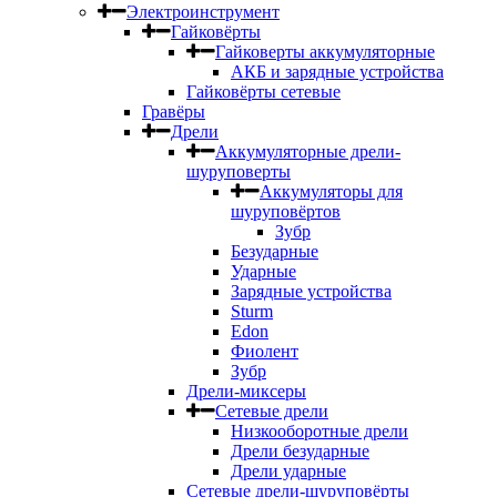
Электроинструмент
Гайковёрты
Гайковерты аккумуляторные
АКБ и зарядные устройства
Гайковёрты сетевые
Гравёры
Дрели
Аккумуляторные дрели-
шуруповерты
Аккумуляторы для
шуруповёртов
Зубр
Безударные
Ударные
Зарядные устройства
Sturm
Edon
Фиолент
Зубр
Дрели-миксеры
Сетевые дрели
Низкооборотные дрели
Дрели безударные
Дрели ударные
Сетевые дрели-шуруповёрты