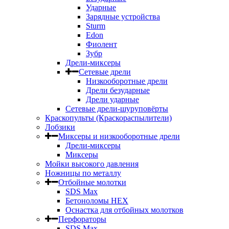
Ударные
Зарядные устройства
Sturm
Edon
Фиолент
Зубр
Дрели-миксеры
Сетевые дрели
Низкооборотные дрели
Дрели безударные
Дрели ударные
Сетевые дрели-шуруповёрты
Краскопульты (Краскораспылители)
Лобзики
Миксеры и низкооборотные дрели
Дрели-миксеры
Миксеры
Мойки высокого давления
Ножницы по металлу
Отбойные молотки
SDS Max
Бетоноломы HEX
Оснастка для отбойных молотков
Перфораторы
SDS Max