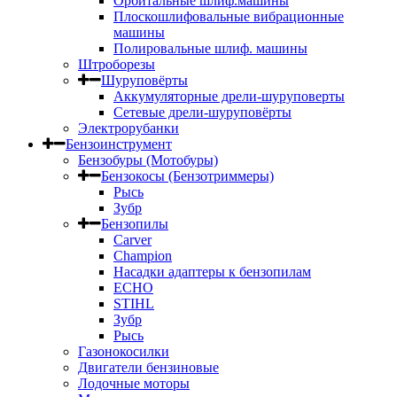
Орбитальные шлиф.машины
Плоскошлифовальные вибрационные
машины
Полировальные шлиф. машины
Штроборезы
Шуруповёрты
Аккумуляторные дрели-шуруповерты
Сетевые дрели-шуруповёрты
Электрорубанки
Бензоинструмент
Бензобуры (Мотобуры)
Бензокосы (Бензотриммеры)
Рысь
Зубр
Бензопилы
Carver
Champion
Насадки адаптеры к бензопилам
ECHO
STIHL
Зубр
Рысь
Газонокосилки
Двигатели бензиновые
Лодочные моторы