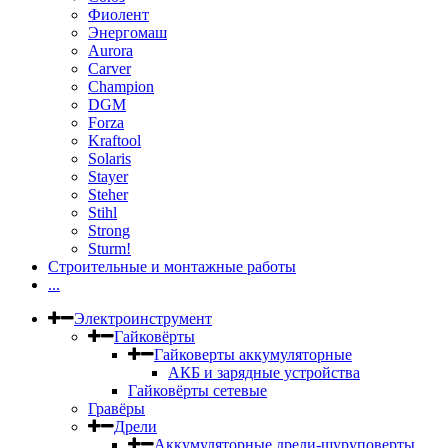
Фиолент
Энергомаш
Aurora
Carver
Champion
DGM
Forza
Kraftool
Solaris
Stayer
Steher
Stihl
Strong
Sturm!
Строительные и монтажные работы
...
Электроинструмент
Гайковёрты
Гайковерты аккумуляторные
АКБ и зарядные устройства
Гайковёрты сетевые
Гравёры
Дрели
Аккумуляторные дрели-шуруповерты