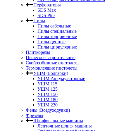
Перфораторы
SDS Max
SDS Plus
Пилы
Пилы сабельные
Пилы специальные
Пилы торцовочные
Пилы цепные
Пилы циркулярные
Плиткорезы
Пылесосы строительные
Скобозабивные пистолеты
Термоклеящие пистолеты
УШМ (Болгарки)
УШМ Аккумуляторные
УШМ 115
УШМ 125
УШМ 150
УШМ 180
УШМ 230
Фены (Воздуходувки)
Фрезеры
Шлифовальные машины
Ленточные шлиф. машины