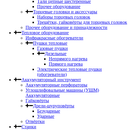
Тали цепные шестеренные
Прочее оборудование
Торцевые головки и аксессуары
Наборы торцевых головок
Трещётки, гайковёрты для торцевых головок
Прочее оборудование и принадлежности
Тепловое оборудование
Инфракрасные обогреватели
Пушки тепловые
Газовые пушки
Дизельные
Непрямого нагрева
Прямого нагрева
Электрические тепловые пушки
(обогреватели)
Аккумуляторный инструмент
Аккумуляторные перфораторы
Углошлифовальные машины (УШМ)
Аккумуляторные
Гайковёрты
Дрели-шуруповёрты
Безударные
Ударные
Отвёртки
Станки