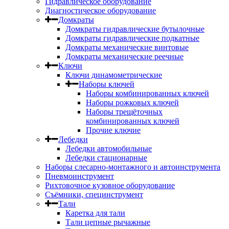
Гидравлическое оборудование
Диагностическое оборудование
Домкраты
Домкраты гидравлические бутылочные
Домкраты гидравлические подкатные
Домкраты механические винтовые
Домкраты механические реечные
Ключи
Ключи динамометрические
Наборы ключей
Наборы комбинированных ключей
Наборы рожковых ключей
Наборы трещёточных
комбинированных ключей
Прочие ключие
Лебедки
Лебедки автомобильные
Лебедки стационарные
Наборы слесарно-монтажного и автоинструмента
Пневмоинструмент
Рихтовочное кузовное оборудование
Съёмники, специнструмент
Тали
Каретка для тали
Тали цепные рычажные