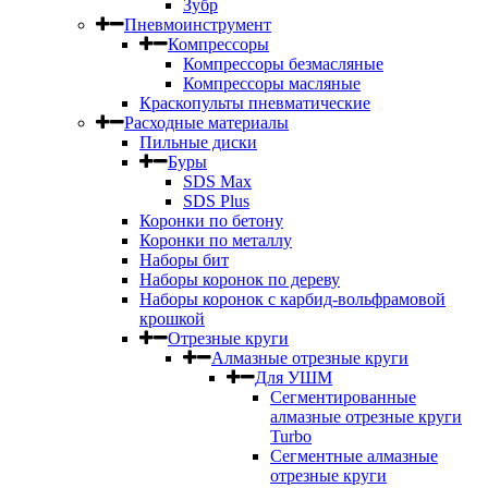
Зубр
Пневмоинструмент
Компрессоры
Компрессоры безмасляные
Компрессоры масляные
Краскопульты пневматические
Расходные материалы
Пильные диски
Буры
SDS Max
SDS Plus
Коронки по бетону
Коронки по металлу
Наборы бит
Наборы коронок по дереву
Наборы коронок с карбид-вольфрамовой
крошкой
Отрезные круги
Алмазные отрезные круги
Для УШМ
Сегментированные
алмазные отрезные круги
Turbo
Сегментные алмазные
отрезные круги