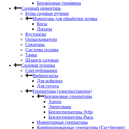
Бензиновые триммера
Садовый инвентарь
Буры садовые ручные
Инвентарь для обработки почвы
Косы
Лопаты
Кусторезы
Опрыскиватели
Секаторы
Системы полива
Тачки
Шланги садовые
Силовая техника
Снегоуборщики
Виброплиты
Для асфальта
Для грунта
Генераторы (электростанции)
Бензиновые генераторы
Aurora
Энергомаш
Бензогенераторы Зубр
Бензогенераторы Рысь
Инверторные генераторы
Комбинированные генераторы (Газ+бензин)