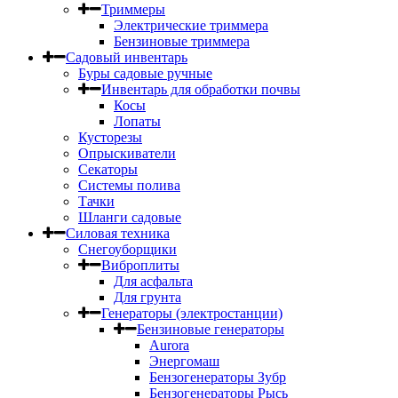
Триммеры
Электрические триммера
Бензиновые триммера
Садовый инвентарь
Буры садовые ручные
Инвентарь для обработки почвы
Косы
Лопаты
Кусторезы
Опрыскиватели
Секаторы
Системы полива
Тачки
Шланги садовые
Силовая техника
Снегоуборщики
Виброплиты
Для асфальта
Для грунта
Генераторы (электростанции)
Бензиновые генераторы
Aurora
Энергомаш
Бензогенераторы Зубр
Бензогенераторы Рысь