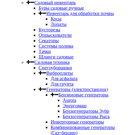
Садовый инвентарь
Буры садовые ручные
Инвентарь для обработки почвы
Косы
Лопаты
Кусторезы
Опрыскиватели
Секаторы
Системы полива
Тачки
Шланги садовые
Силовая техника
Снегоуборщики
Виброплиты
Для асфальта
Для грунта
Генераторы (электростанции)
Бензиновые генераторы
Aurora
Энергомаш
Бензогенераторы Зубр
Бензогенераторы Рысь
Инверторные генераторы
Комбинированные генераторы
(Газ+бензин)