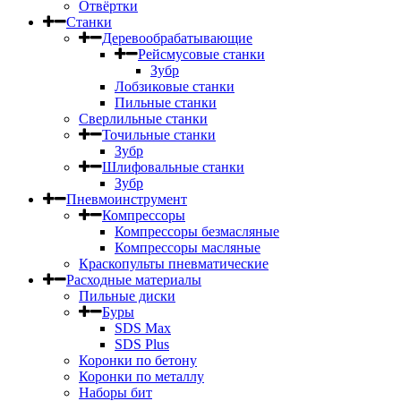
Отвёртки
Станки
Деревообрабатывающие
Рейсмусовые станки
Зубр
Лобзиковые станки
Пильные станки
Сверлильные станки
Точильные станки
Зубр
Шлифовальные станки
Зубр
Пневмоинструмент
Компрессоры
Компрессоры безмасляные
Компрессоры масляные
Краскопульты пневматические
Расходные материалы
Пильные диски
Буры
SDS Max
SDS Plus
Коронки по бетону
Коронки по металлу
Наборы бит