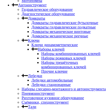
Мотопомпы
Автоинструмент
Гидравлическое оборудование
Диагностическое оборудование
Домкраты
Домкраты гидравлические бутылочные
Домкраты гидравлические подкатные
Домкраты механические винтовые
Домкраты механические реечные
Ключи
Ключи динамометрические
Наборы ключей
Наборы комбинированных ключей
Наборы рожковых ключей
Наборы трещёточных
комбинированных ключей
Прочие ключие
Лебедки
Лебедки автомобильные
Лебедки стационарные
Наборы слесарно-монтажного и автоинструмента
Пневмоинструмент
Рихтовочное кузовное оборудование
Съёмники, специнструмент
Тали