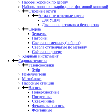
Наборы коронок по дереву
Наборы коронок с карбид-вольфрамовой крошкой
Отрезные круги
Алмазные отрезные круги
Для УШМ
Для швонарезчиков и бензорезов
Сверла
Зенкеры
Патроны
Сверла по металлу (наборы)
Сверла ступенчатые по металлу
Свёрла по дереву
Ударный инструмент
Садовая техника
Газонокосилки
Зубр
Измельчители
Мотоблоки
Насосные станции
Насосы
Поверхностные
Погружные
Скважинные
Фекальные насосы
Фонтанные