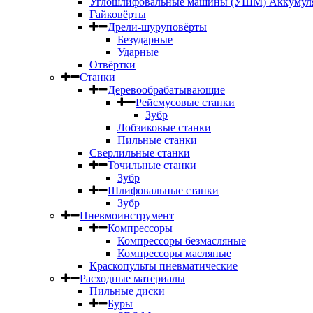
Углошлифовальные машины (УШМ) Аккумул
Гайковёрты
Дрели-шуруповёрты
Безударные
Ударные
Отвёртки
Станки
Деревообрабатывающие
Рейсмусовые станки
Зубр
Лобзиковые станки
Пильные станки
Сверлильные станки
Точильные станки
Зубр
Шлифовальные станки
Зубр
Пневмоинструмент
Компрессоры
Компрессоры безмасляные
Компрессоры масляные
Краскопульты пневматические
Расходные материалы
Пильные диски
Буры