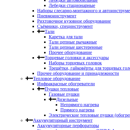
Лебедки автомобильные
Лебедки стационарные
Наборы слесарно-монтажного и автоинструме
Пневмоинструмент
Рихтовочное кузовное оборудование
Съёмники, специнструмент
Тали
Каретка для тали
Тали цепные рычажные
Тали цепные шестеренные
Прочее оборудование
Торцевые головки и аксессуары
Наборы торцевых головок
Трещётки, гайковёрты для торцевых гол
Прочее оборудование и принадлежности
Тепловое оборудование
Инфракрасные обогреватели
Пушки тепловые
Газовые пушки
Дизельные
Непрямого нагрева
Прямого нагрева
Электрические тепловые пушки (обогре
Аккумуляторный инструмент
Аккумуляторные перфораторы