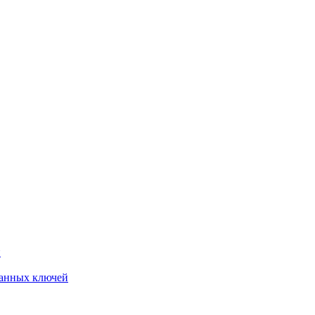
й
анных ключей