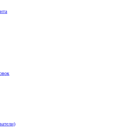
нта
овок
ватели)