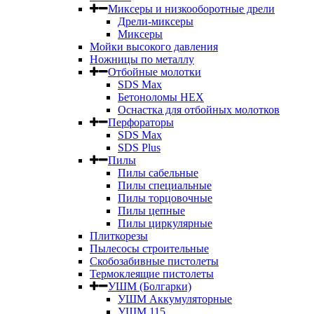
Миксеры и низкооборотные дрели
Дрели-миксеры
Миксеры
Мойки высокого давления
Ножницы по металлу
Отбойные молотки
SDS Max
Бетоноломы HEX
Оснастка для отбойных молотков
Перфораторы
SDS Max
SDS Plus
Пилы
Пилы сабельные
Пилы специальные
Пилы торцовочные
Пилы цепные
Пилы циркулярные
Плиткорезы
Пылесосы строительные
Скобозабивные пистолеты
Термоклеящие пистолеты
УШМ (Болгарки)
УШМ Аккумуляторные
УШМ 115