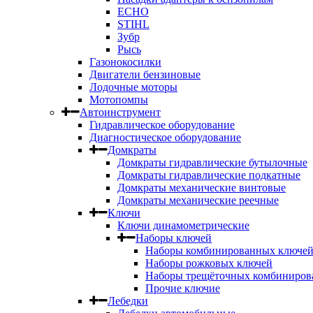
ECHO
STIHL
Зубр
Рысь
Газонокосилки
Двигатели бензиновые
Лодочные моторы
Мотопомпы
Автоинструмент
Гидравлическое оборудование
Диагностическое оборудование
Домкраты
Домкраты гидравлические бутылочные
Домкраты гидравлические подкатные
Домкраты механические винтовые
Домкраты механические реечные
Ключи
Ключи динамометрические
Наборы ключей
Наборы комбинированных ключе
Наборы рожковых ключей
Наборы трещёточных комбиниров
Прочие ключие
Лебедки