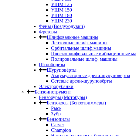
УШМ 125
УШМ 150
УШМ 180
УШМ 230
Фены (Воздуходувки)
Фрезеры
Шлифовальные машины
Ленточные шлиф. машины
Орбитальные шлиф.машины
Плоскошлифовальные вибрационные м
Полировальные шлиф. машины
Штроборезы
Шуруповёрты
Аккумуляторные дрели-шуруповерты
Сетевые дрели-шуруповёрты
Электрорубанки
Бензоинструмент
Бензобуры (Мотобуры)
Бензокосы (Бензотриммеры)
Рысь
Зубр
Бензопилы
Carver
Champion
Насадки адаптеры к бензопилам