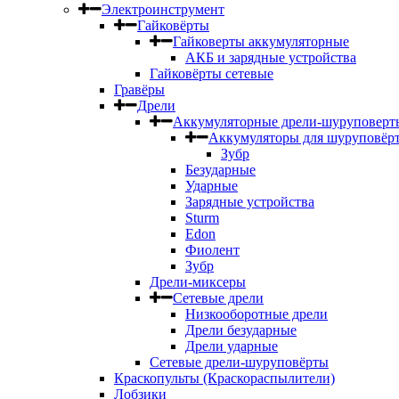
Электроинструмент
Гайковёрты
Гайковерты аккумуляторные
АКБ и зарядные устройства
Гайковёрты сетевые
Гравёры
Дрели
Аккумуляторные дрели-шуруповерт
Аккумуляторы для шуруповёр
Зубр
Безударные
Ударные
Зарядные устройства
Sturm
Edon
Фиолент
Зубр
Дрели-миксеры
Сетевые дрели
Низкооборотные дрели
Дрели безударные
Дрели ударные
Сетевые дрели-шуруповёрты
Краскопульты (Краскораспылители)
Лобзики