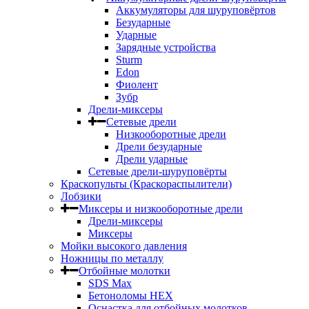
Аккумуляторы для шуруповёртов
Безударные
Ударные
Зарядные устройства
Sturm
Edon
Фиолент
Зубр
Дрели-миксеры
Сетевые дрели
Низкооборотные дрели
Дрели безударные
Дрели ударные
Сетевые дрели-шуруповёрты
Краскопульты (Краскораспылители)
Лобзики
Миксеры и низкооборотные дрели
Дрели-миксеры
Миксеры
Мойки высокого давления
Ножницы по металлу
Отбойные молотки
SDS Max
Бетоноломы HEX
Оснастка для отбойных молотков