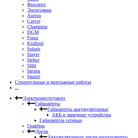
Фиолент
Энергомаш
Aurora
Carver
Champion
DGM
Forza
Kraftool
Solaris
Stayer
Steher
Stihl
Strong
Sturm!
Строительные и монтажные работы
...
Электроинструмент
Гайковёрты
Гайковерты аккумуляторные
АКБ и зарядные устройства
Гайковёрты сетевые
Гравёры
Дрели
Аккумуляторные дрели-шуруповерты