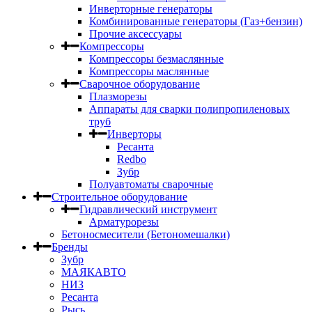
Инверторные генераторы
Комбинированные генераторы (Газ+бензин)
Прочие аксессуары
Компрессоры
Компрессоры безмаслянные
Компрессоры маслянные
Сварочное оборудование
Плазморезы
Аппараты для сварки полипропиленовых
труб
Инверторы
Ресанта
Redbo
Зубр
Полуавтоматы сварочные
Строительное оборудование
Гидравлический инструмент
Арматурорезы
Бетоносмесители (Бетономешалки)
Бренды
Зубр
МАЯКАВТО
НИЗ
Ресанта
Рысь