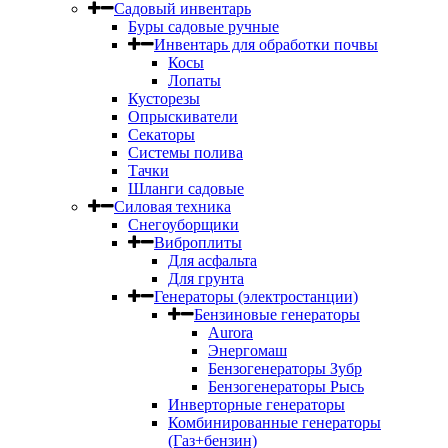
Садовый инвентарь
Буры садовые ручные
Инвентарь для обработки почвы
Косы
Лопаты
Кусторезы
Опрыскиватели
Секаторы
Системы полива
Тачки
Шланги садовые
Силовая техника
Снегоуборщики
Виброплиты
Для асфальта
Для грунта
Генераторы (электростанции)
Бензиновые генераторы
Aurora
Энергомаш
Бензогенераторы Зубр
Бензогенераторы Рысь
Инверторные генераторы
Комбинированные генераторы
(Газ+бензин)