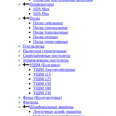
Перфораторы
SDS Max
SDS Plus
Пилы
Пилы сабельные
Пилы специальные
Пилы торцовочные
Пилы цепные
Пилы циркулярные
Плиткорезы
Пылесосы строительные
Скобозабивные пистолеты
Термоклеящие пистолеты
УШМ (Болгарки)
УШМ Аккумуляторные
УШМ 115
УШМ 125
УШМ 150
УШМ 180
УШМ 230
Фены (Воздуходувки)
Фрезеры
Шлифовальные машины
Ленточные шлиф. машины