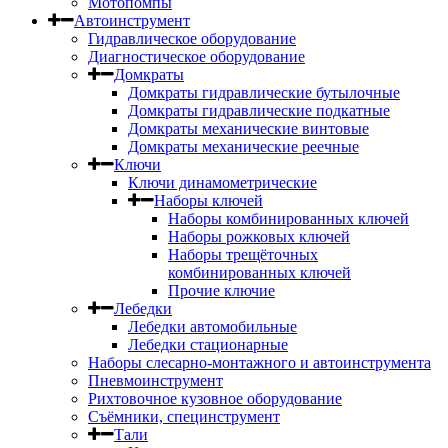
Мотопомпы
Автоинструмент
Гидравлическое оборудование
Диагностическое оборудование
Домкраты
Домкраты гидравлические бутылочные
Домкраты гидравлические подкатные
Домкраты механические винтовые
Домкраты механические реечные
Ключи
Ключи динамометрические
Наборы ключей
Наборы комбинированных ключей
Наборы рожковых ключей
Наборы трещёточных
комбинированных ключей
Прочие ключие
Лебедки
Лебедки автомобильные
Лебедки стационарные
Наборы слесарно-монтажного и автоинструмента
Пневмоинструмент
Рихтовочное кузовное оборудование
Съёмники, специнструмент
Тали