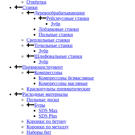
Отвёртки
Станки
Деревообрабатывающие
Рейсмусовые станки
Зубр
Лобзиковые станки
Пильные станки
Сверлильные станки
Точильные станки
Зубр
Шлифовальные станки
Зубр
Пневмоинструмент
Компрессоры
Компрессоры безмасляные
Компрессоры масляные
Краскопульты пневматические
Расходные материалы
Пильные диски
Буры
SDS Max
SDS Plus
Коронки по бетону
Коронки по металлу
Наборы бит