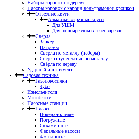
Наборы коронок по дереву
Наборы коронок с карбид-вольфрамовой крошкой
Отрезные круги
Алмазные отрезные круги
Для УШМ
Для швонарезчиков и бензорезов
Сверла
Зенкеры
Патроны
Сверла по металлу (наборы)
Сверла ступенчатые по металлу
Свёрла по дереву
Ударный инструмент
Садовая техника
Газонокосилки
Зубр
Измельчители
Мотоблоки
Насосные станции
Насосы
Поверхностные
Погружные
Скважинные
Фекальные насосы
Фонтанные