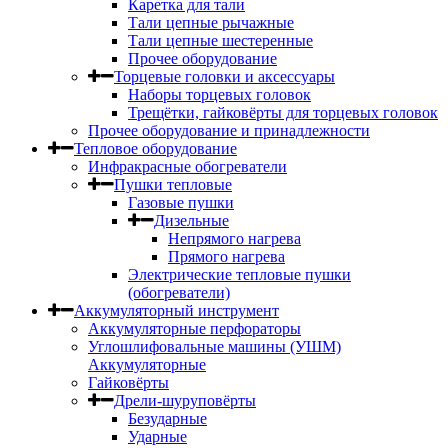
Каретка для тали
Тали цепные рычажные
Тали цепные шестеренные
Прочее оборудование
Торцевые головки и аксессуары
Наборы торцевых головок
Трещётки, гайковёрты для торцевых головок
Прочее оборудование и принадлежности
Тепловое оборудование
Инфракрасные обогреватели
Пушки тепловые
Газовые пушки
Дизельные
Непрямого нагрева
Прямого нагрева
Электрические тепловые пушки
(обогреватели)
Аккумуляторный инструмент
Аккумуляторные перфораторы
Углошлифовальные машины (УШМ)
Аккумуляторные
Гайковёрты
Дрели-шуруповёрты
Безударные
Ударные