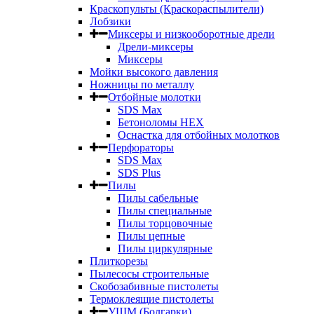
Краскопульты (Краскораспылители)
Лобзики
Миксеры и низкооборотные дрели
Дрели-миксеры
Миксеры
Мойки высокого давления
Ножницы по металлу
Отбойные молотки
SDS Max
Бетоноломы HEX
Оснастка для отбойных молотков
Перфораторы
SDS Max
SDS Plus
Пилы
Пилы сабельные
Пилы специальные
Пилы торцовочные
Пилы цепные
Пилы циркулярные
Плиткорезы
Пылесосы строительные
Скобозабивные пистолеты
Термоклеящие пистолеты
УШМ (Болгарки)