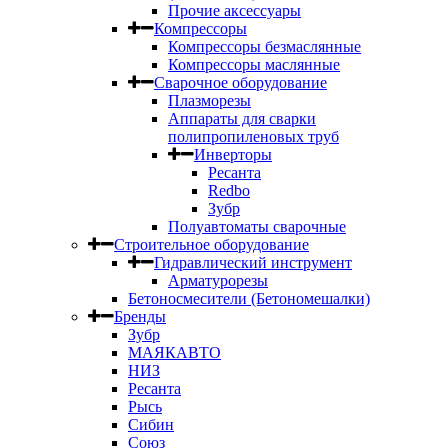
Прочие аксессуары
Компрессоры
Компрессоры безмаслянные
Компрессоры маслянные
Сварочное оборудование
Плазморезы
Аппараты для сварки
полипропиленовых труб
Инверторы
Ресанта
Redbo
Зубр
Полуавтоматы сварочные
Строительное оборудование
Гидравлический инструмент
Арматурорезы
Бетоносмесители (Бетономешалки)
Бренды
Зубр
МАЯКАВТО
НИЗ
Ресанта
Рысь
Сибин
Союз