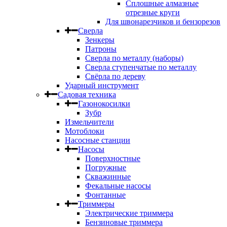
Сплошные алмазные
отрезные круги
Для швонарезчиков и бензорезов
Сверла
Зенкеры
Патроны
Сверла по металлу (наборы)
Сверла ступенчатые по металлу
Свёрла по дереву
Ударный инструмент
Садовая техника
Газонокосилки
Зубр
Измельчители
Мотоблоки
Насосные станции
Насосы
Поверхностные
Погружные
Скважинные
Фекальные насосы
Фонтанные
Триммеры
Электрические триммера
Бензиновые триммера