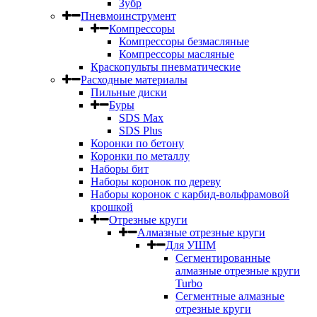
Зубр
Пневмоинструмент
Компрессоры
Компрессоры безмасляные
Компрессоры масляные
Краскопульты пневматические
Расходные материалы
Пильные диски
Буры
SDS Max
SDS Plus
Коронки по бетону
Коронки по металлу
Наборы бит
Наборы коронок по дереву
Наборы коронок с карбид-вольфрамовой
крошкой
Отрезные круги
Алмазные отрезные круги
Для УШМ
Сегментированные
алмазные отрезные круги
Turbo
Сегментные алмазные
отрезные круги