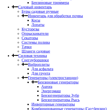
Бензиновые триммера
Садовый инвентарь
Буры садовые ручные
Инвентарь для обработки почвы
Косы
Лопаты
Кусторезы
Опрыскиватели
Секаторы
Системы полива
Тачки
Шланги садовые
Силовая техника
Снегоуборщики
Виброплиты
Для асфальта
Для грунта
Генераторы (электростанции)
Бензиновые генераторы
Aurora
Энергомаш
Бензогенераторы Зубр
Бензогенераторы Рысь
Инверторные генераторы
Комбинированные генераторы (Газ+бензин)