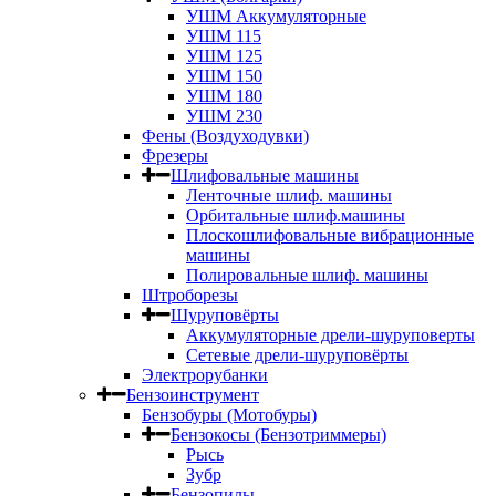
УШМ Аккумуляторные
УШМ 115
УШМ 125
УШМ 150
УШМ 180
УШМ 230
Фены (Воздуходувки)
Фрезеры
Шлифовальные машины
Ленточные шлиф. машины
Орбитальные шлиф.машины
Плоскошлифовальные вибрационные
машины
Полировальные шлиф. машины
Штроборезы
Шуруповёрты
Аккумуляторные дрели-шуруповерты
Сетевые дрели-шуруповёрты
Электрорубанки
Бензоинструмент
Бензобуры (Мотобуры)
Бензокосы (Бензотриммеры)
Рысь
Зубр
Бензопилы