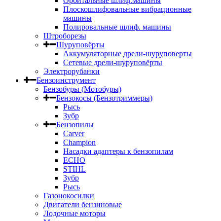
Орбитальные шлиф.машины
Плоскошлифовальные вибрационные
машины
Полировальные шлиф. машины
Штроборезы
Шуруповёрты
Аккумуляторные дрели-шуруповерты
Сетевые дрели-шуруповёрты
Электрорубанки
Бензоинструмент
Бензобуры (Мотобуры)
Бензокосы (Бензотриммеры)
Рысь
Зубр
Бензопилы
Carver
Champion
Насадки адаптеры к бензопилам
ECHO
STIHL
Зубр
Рысь
Газонокосилки
Двигатели бензиновые
Лодочные моторы