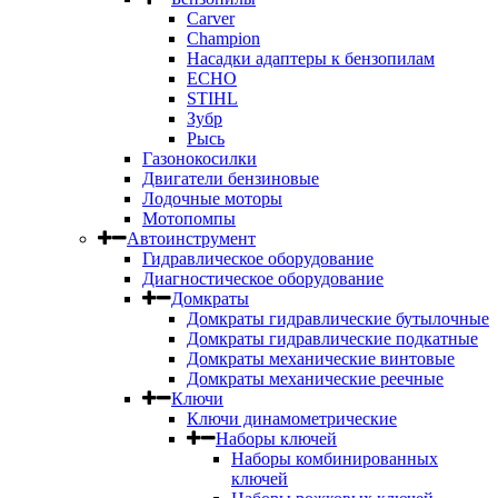
Carver
Champion
Насадки адаптеры к бензопилам
ECHO
STIHL
Зубр
Рысь
Газонокосилки
Двигатели бензиновые
Лодочные моторы
Мотопомпы
Автоинструмент
Гидравлическое оборудование
Диагностическое оборудование
Домкраты
Домкраты гидравлические бутылочные
Домкраты гидравлические подкатные
Домкраты механические винтовые
Домкраты механические реечные
Ключи
Ключи динамометрические
Наборы ключей
Наборы комбинированных
ключей