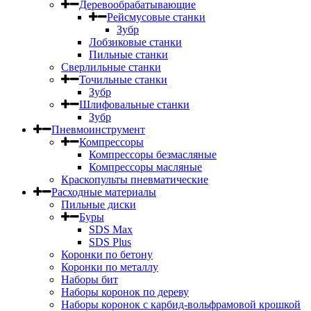
Деревообрабатывающие
Рейсмусовые станки
Зубр
Лобзиковые станки
Пильные станки
Сверлильные станки
Точильные станки
Зубр
Шлифовальные станки
Зубр
Пневмоинструмент
Компрессоры
Компрессоры безмасляные
Компрессоры масляные
Краскопульты пневматические
Расходные материалы
Пильные диски
Буры
SDS Max
SDS Plus
Коронки по бетону
Коронки по металлу
Наборы бит
Наборы коронок по дереву
Наборы коронок с карбид-вольфрамовой крошкой