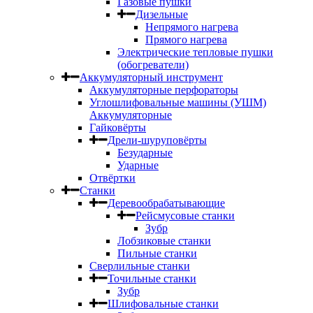
Газовые пушки
Дизельные
Непрямого нагрева
Прямого нагрева
Электрические тепловые пушки
(обогреватели)
Аккумуляторный инструмент
Аккумуляторные перфораторы
Углошлифовальные машины (УШМ)
Аккумуляторные
Гайковёрты
Дрели-шуруповёрты
Безударные
Ударные
Отвёртки
Станки
Деревообрабатывающие
Рейсмусовые станки
Зубр
Лобзиковые станки
Пильные станки
Сверлильные станки
Точильные станки
Зубр
Шлифовальные станки