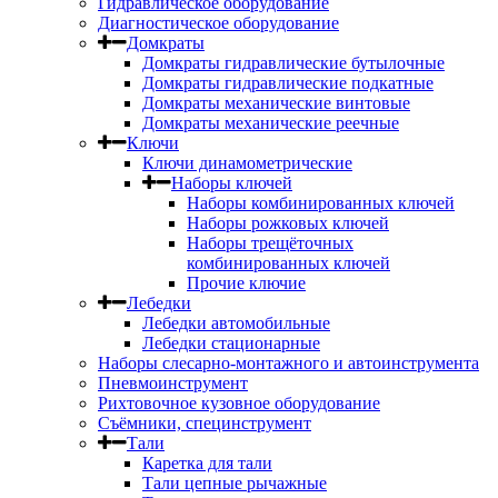
Гидравлическое оборудование
Диагностическое оборудование
Домкраты
Домкраты гидравлические бутылочные
Домкраты гидравлические подкатные
Домкраты механические винтовые
Домкраты механические реечные
Ключи
Ключи динамометрические
Наборы ключей
Наборы комбинированных ключей
Наборы рожковых ключей
Наборы трещёточных
комбинированных ключей
Прочие ключие
Лебедки
Лебедки автомобильные
Лебедки стационарные
Наборы слесарно-монтажного и автоинструмента
Пневмоинструмент
Рихтовочное кузовное оборудование
Съёмники, специнструмент
Тали
Каретка для тали
Тали цепные рычажные