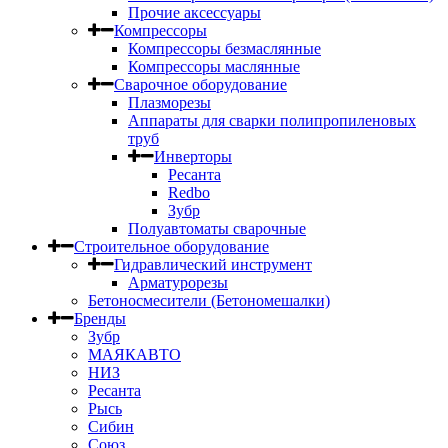
Прочие аксессуары
Компрессоры
Компрессоры безмаслянные
Компрессоры маслянные
Сварочное оборудование
Плазморезы
Аппараты для сварки полипропиленовых
труб
Инверторы
Ресанта
Redbo
Зубр
Полуавтоматы сварочные
Строительное оборудование
Гидравлический инструмент
Арматурорезы
Бетоносмесители (Бетономешалки)
Бренды
Зубр
МАЯКАВТО
НИЗ
Ресанта
Рысь
Сибин
Союз