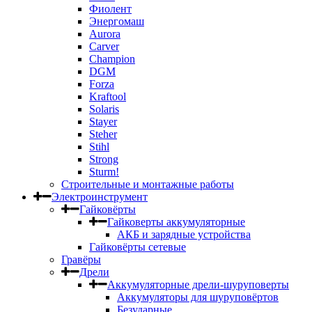
Фиолент
Энергомаш
Aurora
Carver
Champion
DGM
Forza
Kraftool
Solaris
Stayer
Steher
Stihl
Strong
Sturm!
Строительные и монтажные работы
Электроинструмент
Гайковёрты
Гайковерты аккумуляторные
АКБ и зарядные устройства
Гайковёрты сетевые
Гравёры
Дрели
Аккумуляторные дрели-шуруповерты
Аккумуляторы для шуруповёртов
Безударные