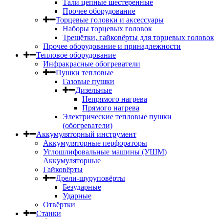
Тали цепные шестеренные
Прочее оборудование
Торцевые головки и аксессуары
Наборы торцевых головок
Трещётки, гайковёрты для торцевых головок
Прочее оборудование и принадлежности
Тепловое оборудование
Инфракрасные обогреватели
Пушки тепловые
Газовые пушки
Дизельные
Непрямого нагрева
Прямого нагрева
Электрические тепловые пушки
(обогреватели)
Аккумуляторный инструмент
Аккумуляторные перфораторы
Углошлифовальные машины (УШМ)
Аккумуляторные
Гайковёрты
Дрели-шуруповёрты
Безударные
Ударные
Отвёртки
Станки