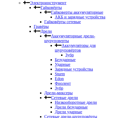
Электроинструмент
Гайковёрты
Гайковерты аккумуляторные
АКБ и зарядные устройства
Гайковёрты сетевые
Гравёры
Дрели
Аккумуляторные дрели-
шуруповерты
Аккумуляторы для
шуруповёртов
Зубр
Безударные
Ударные
Зарядные устройства
Sturm
Edon
Фиолент
Зубр
Дрели-миксеры
Сетевые дрели
Низкооборотные дрели
Дрели безударные
Дрели ударные
Сетевые дрели-шуруповёрты