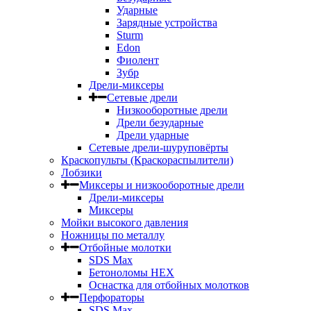
Ударные
Зарядные устройства
Sturm
Edon
Фиолент
Зубр
Дрели-миксеры
Сетевые дрели
Низкооборотные дрели
Дрели безударные
Дрели ударные
Сетевые дрели-шуруповёрты
Краскопульты (Краскораспылители)
Лобзики
Миксеры и низкооборотные дрели
Дрели-миксеры
Миксеры
Мойки высокого давления
Ножницы по металлу
Отбойные молотки
SDS Max
Бетоноломы HEX
Оснастка для отбойных молотков
Перфораторы
SDS Max