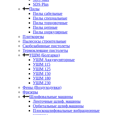
SDS Plus
Пилы
Пилы сабельные
Пилы специальные
Пилы торцовочные
Пилы цепные
Пилы циркулярные
Плиткорезы
Пылесосы строительные
Скобозабивные пистолеты
Термоклеящие пистолеты
УШМ (Болгарки)
УШМ Аккумуляторные
УШМ 115
УШМ 125
УШМ 150
УШМ 180
УШМ 230
Фены (Воздуходувки)
Фрезеры
Шлифовальные машины
Ленточные шлиф. машины
Орбитальные шлиф.машины
Плоскошлифовальные вибрационные