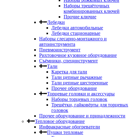
Наборы рожковых ключей
Наборы трещёточных
комбинированных ключей
Прочие ключие
Лебедки
Лебедки автомобильные
Лебедки стационарные
Наборы слесарно-монтажного и
автоинструмента
Пневмоинструмент
Рихтовочное кузовное оборудование
Съёмники, специнструмент
Тали
Каретка для тали
Тали цепные рычажные
Тали цепные шестеренные
Прочее оборудование
Торцевые головки и аксессуары
Наборы торцевых головок
Трещётки, гайковёрты для торцевых
головок
Прочее оборудование и принадлежности
Тепловое оборудование
Инфракрасные обогреватели
Пушки тепловые