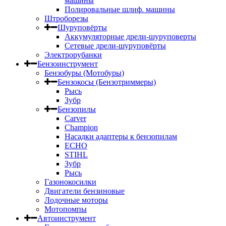
машины
Полировальные шлиф. машины
Штроборезы
Шуруповёрты
Аккумуляторные дрели-шуруповерты
Сетевые дрели-шуруповёрты
Электрорубанки
Бензоинструмент
Бензобуры (Мотобуры)
Бензокосы (Бензотриммеры)
Рысь
Зубр
Бензопилы
Carver
Champion
Насадки адаптеры к бензопилам
ECHO
STIHL
Зубр
Рысь
Газонокосилки
Двигатели бензиновые
Лодочные моторы
Мотопомпы
Автоинструмент