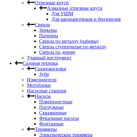
Отрезные круги
Алмазные отрезные круги
Для УШМ
Для швонарезчиков и бензорезов
Сверла
Зенкеры
Патроны
Сверла по металлу (наборы)
Сверла ступенчатые по металлу
Свёрла по дереву
Ударный инструмент
Садовая техника
Газонокосилки
Зубр
Измельчители
Мотоблоки
Насосные станции
Насосы
Поверхностные
Погружные
Скважинные
Фекальные насосы
Фонтанные
Триммеры
Электрические триммера