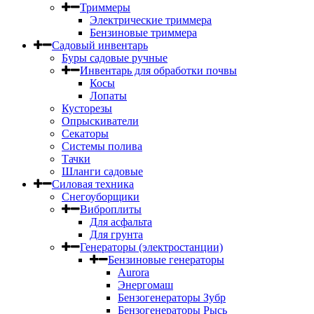
Триммеры
Электрические триммера
Бензиновые триммера
Садовый инвентарь
Буры садовые ручные
Инвентарь для обработки почвы
Косы
Лопаты
Кусторезы
Опрыскиватели
Секаторы
Системы полива
Тачки
Шланги садовые
Силовая техника
Снегоуборщики
Виброплиты
Для асфальта
Для грунта
Генераторы (электростанции)
Бензиновые генераторы
Aurora
Энергомаш
Бензогенераторы Зубр
Бензогенераторы Рысь