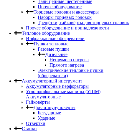
Тали цепные шестеренные
Прочее оборудование
Торцевые головки и аксессуары
Наборы торцевых головок
Трещётки, гайковёрты для торцевых головок
Прочее оборудование и принадлежности
Тепловое оборудование
Инфракрасные обогреватели
Пушки тепловые
Газовые пушки
Дизельные
Непрямого нагрева
Прямого нагрева
Электрические тепловые пушки
(обогреватели)
Аккумуляторный инструмент
Аккумуляторные перфораторы
Углошлифовальные машины (УШМ)
Аккумуляторные
Гайковёрты
Дрели-шуруповёрты
Безударные
Ударные
Отвёртки
Станки