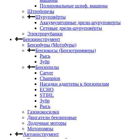
машины
Полировальные шлиф. машины
Штроборезы
Шуруповёрты
Аккумуляторные дрели-шуруповерты
Сетевые дрели-шуруповёрты
Электрорубанки
Бензоинструмент
Бензобуры (Мотобуры)
Бензокосы (Бензотриммеры)
Рысь
Зубр
Бензопилы
Carver
Champion
Насадки адаптеры к бензопилам
ECHO
STIHL
Зубр
Рысь
Газонокосилки
Двигатели бензиновые
Лодочные моторы
Мотопомпы
Автоинструмент