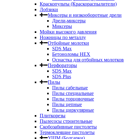
Краскопульты (Краскораспылители)
Лобзики
Миксеры и низкооборотные дрели
Дрели-миксеры
Миксеры
Мойки высокого давления
Ножницы по металлу
Отбойные молотки
SDS Max
Бетоноломы HEX
Оснастка для отбойных молотков
Перфораторы
SDS Max
SDS Plus
Пилы
Пилы сабельные
Пилы специальные
Пилы торцовочные
Пилы цепные
Пилы циркулярные
Плиткорезы
Пылесосы строительные
Скобозабивные пистолеты
Термоклеящие пистолеты
УШМ (Болгарки)