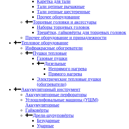
Каретка для тали
Тали цепные рычажные
Тали цепные шестеренные
Прочее оборудование
Торцевые головки и аксессуары
Наборы торцевых головок
Трещётки, гайковёрты для торцевых головок
Прочее оборудование и принадлежности
Тепловое оборудование
Инфракрасные обогреватели
Пушки тепловые
Газовые пушки
Дизельные
Непрямого нагрева
Прямого нагрева
Электрические тепловые пушки
(обогреватели)
Аккумуляторный инструмент
Аккумуляторные перфораторы
Углошлифовальные машины (УШМ)
Аккумуляторные
Гайковёрты
Дрели-шуруповёрты
Безударные
Ударные