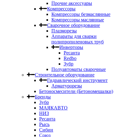
Прочие аксессуары
Компрессоры
Компрессоры безмаслянные
Компрессоры маслянные
Сварочное оборудование
Плазморезы
Аппараты для сварки
полипропиленовых труб
Инверторы
Ресанта
Redbo
Зубр
Полуавтоматы сварочные
Строительное оборудование
Гидравлический инструмент
Арматурорезы
Бетоносмесители (Бетономешалки)
Бренды
Зубр
МАЯКАВТО
НИЗ
Ресанта
Рысь
Сибин
Союз