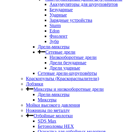
Аккумуляторы для шуруповёртов
Безударные
Ударные
Зарядные устройства
Sturm
Edon
Фиолент
Зубр
Дрели-миксеры
Сетевые дрели
Низкооборотные дрели
Дрели безударные
Дрели ударные
Сетевые дрели-шуруповёрты
Краскопульты (Краскораспылители)
Лобзики
Миксеры и низкооборотные дрели
Дрели-миксеры
Миксеры
Мойки высокого давления
Ножницы по металлу
Отбойные молотки
SDS Max
Бетоноломы HEX
Оснастка для отбойных молотков