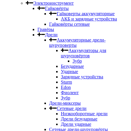
Электроинструмент
Гайковёрты
Гайковерты аккумуляторные
АКБ и зарядные устройства
Гайковёрты сетевые
Гравёры
Дрели
Аккумуляторные дрели-
шуруповерты
Аккумуляторы для
шуруповёртов
Зубр
Безударные
Ударные
Зарядные устройства
Sturm
Edon
Фиолент
Зубр
Дрели-миксеры
Сетевые дрели
Низкооборотные дрели
Дрели безударные
Дрели ударные
Сетевые дрели-шуруповёрты