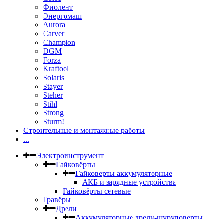
Фиолент
Энергомаш
Aurora
Carver
Champion
DGM
Forza
Kraftool
Solaris
Stayer
Steher
Stihl
Strong
Sturm!
Строительные и монтажные работы
...
Электроинструмент
Гайковёрты
Гайковерты аккумуляторные
АКБ и зарядные устройства
Гайковёрты сетевые
Гравёры
Дрели
Аккумуляторные дрели-шуруповерты