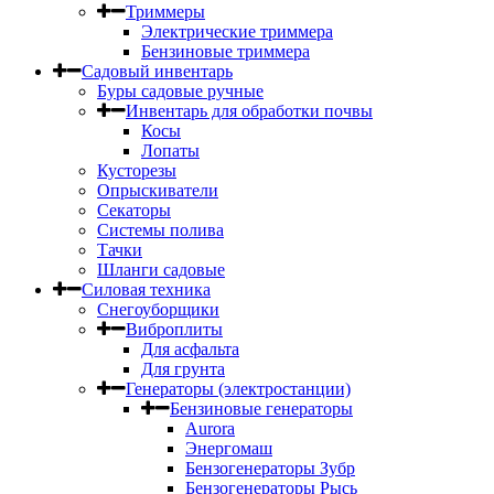
Триммеры
Электрические триммера
Бензиновые триммера
Садовый инвентарь
Буры садовые ручные
Инвентарь для обработки почвы
Косы
Лопаты
Кусторезы
Опрыскиватели
Секаторы
Системы полива
Тачки
Шланги садовые
Силовая техника
Снегоуборщики
Виброплиты
Для асфальта
Для грунта
Генераторы (электростанции)
Бензиновые генераторы
Aurora
Энергомаш
Бензогенераторы Зубр
Бензогенераторы Рысь