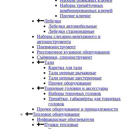
Наборы рожковых ключей
Наборы трещёточных
комбинированных ключей
Прочие ключие
Лебедки
Лебедки автомобильные
Лебедки стационарные
Наборы слесарно-монтажного и
автоинструмента
Пневмоинструмент
Рихтовочное кузовное оборудование
Съёмники, специнструмент
Тали
Каретка для тали
Тали цепные рычажные
Тали цепные шестеренные
Прочее оборудование
Торцевые головки и аксессуары
Наборы торцевых головок
Трещётки, гайковёрты для торцевых
головок
Прочее оборудование и принадлежности
Тепловое оборудование
Инфракрасные обогреватели
Пушки тепловые