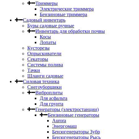
Триммеры
Электрические триммера
Бензиновые триммера
Садовый инвентарь
Буры садовые ручные
Инвентарь для обработки почвы
Косы
Лопаты
Кусторезы
Опрыскиватели
Секаторы
Системы полива
Тачки
Шланги садовые
Силовая техника
Снегоуборщики
Виброплиты
Для асфальта
Для грунта
Генераторы (электростанции)
Бензиновые генераторы
Aurora
Энергомаш
Бензогенераторы Зубр
Бензогенераторы Рысь