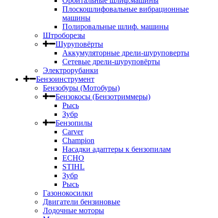
Орбитальные шлиф.машины
Плоскошлифовальные вибрационные
машины
Полировальные шлиф. машины
Штроборезы
Шуруповёрты
Аккумуляторные дрели-шуруповерты
Сетевые дрели-шуруповёрты
Электрорубанки
Бензоинструмент
Бензобуры (Мотобуры)
Бензокосы (Бензотриммеры)
Рысь
Зубр
Бензопилы
Carver
Champion
Насадки адаптеры к бензопилам
ECHO
STIHL
Зубр
Рысь
Газонокосилки
Двигатели бензиновые
Лодочные моторы