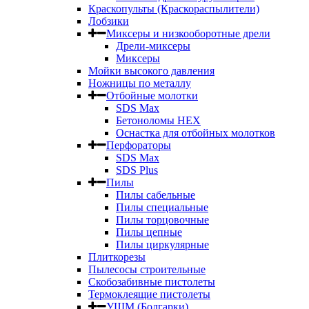
Краскопульты (Краскораспылители)
Лобзики
Миксеры и низкооборотные дрели
Дрели-миксеры
Миксеры
Мойки высокого давления
Ножницы по металлу
Отбойные молотки
SDS Max
Бетоноломы HEX
Оснастка для отбойных молотков
Перфораторы
SDS Max
SDS Plus
Пилы
Пилы сабельные
Пилы специальные
Пилы торцовочные
Пилы цепные
Пилы циркулярные
Плиткорезы
Пылесосы строительные
Скобозабивные пистолеты
Термоклеящие пистолеты
УШМ (Болгарки)