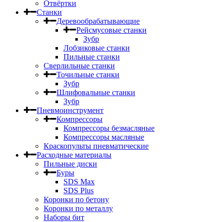
Отвёртки
Станки
Деревообрабатывающие
Рейсмусовые станки
Зубр
Лобзиковые станки
Пильные станки
Сверлильные станки
Точильные станки
Зубр
Шлифовальные станки
Зубр
Пневмоинструмент
Компрессоры
Компрессоры безмасляные
Компрессоры масляные
Краскопульты пневматические
Расходные материалы
Пильные диски
Буры
SDS Max
SDS Plus
Коронки по бетону
Коронки по металлу
Наборы бит