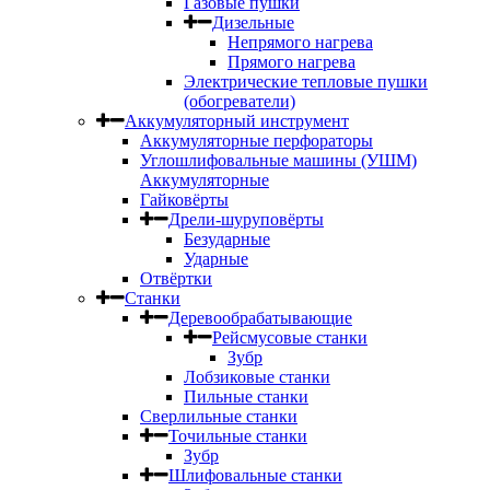
Газовые пушки
Дизельные
Непрямого нагрева
Прямого нагрева
Электрические тепловые пушки
(обогреватели)
Аккумуляторный инструмент
Аккумуляторные перфораторы
Углошлифовальные машины (УШМ)
Аккумуляторные
Гайковёрты
Дрели-шуруповёрты
Безударные
Ударные
Отвёртки
Станки
Деревообрабатывающие
Рейсмусовые станки
Зубр
Лобзиковые станки
Пильные станки
Сверлильные станки
Точильные станки
Зубр
Шлифовальные станки