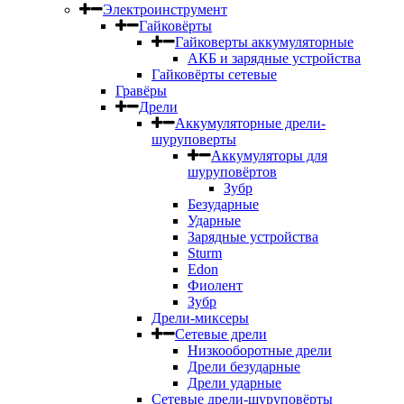
Электроинструмент
Гайковёрты
Гайковерты аккумуляторные
АКБ и зарядные устройства
Гайковёрты сетевые
Гравёры
Дрели
Аккумуляторные дрели-
шуруповерты
Аккумуляторы для
шуруповёртов
Зубр
Безударные
Ударные
Зарядные устройства
Sturm
Edon
Фиолент
Зубр
Дрели-миксеры
Сетевые дрели
Низкооборотные дрели
Дрели безударные
Дрели ударные
Сетевые дрели-шуруповёрты