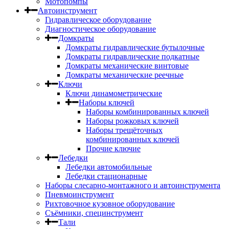
Мотопомпы
Автоинструмент
Гидравлическое оборудование
Диагностическое оборудование
Домкраты
Домкраты гидравлические бутылочные
Домкраты гидравлические подкатные
Домкраты механические винтовые
Домкраты механические реечные
Ключи
Ключи динамометрические
Наборы ключей
Наборы комбинированных ключей
Наборы рожковых ключей
Наборы трещёточных
комбинированных ключей
Прочие ключие
Лебедки
Лебедки автомобильные
Лебедки стационарные
Наборы слесарно-монтажного и автоинструмента
Пневмоинструмент
Рихтовочное кузовное оборудование
Съёмники, специнструмент
Тали