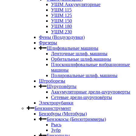
УШМ Аккумуляторные
УШМ 115
УШМ 125
УШМ 150
УШМ 180
УШМ 230
Фены (Воздуходувки)
Фрезеры
Шлифовальные машины
Ленточные шлиф. машины
Орбитальные шлиф.машины
Плоскошлифовальные вибрационные
машины
Полировальные шлиф. машины
Штроборезы
Шуруповёрты
Аккумуляторные дрели-шуруповерты
Сетевые дрели-шуруповёрты
Электрорубанки
Бензоинструмент
Бензобуры (Мотобуры)
Бензокосы (Бензотриммеры)
Рысь
Зубр
Бензопилы