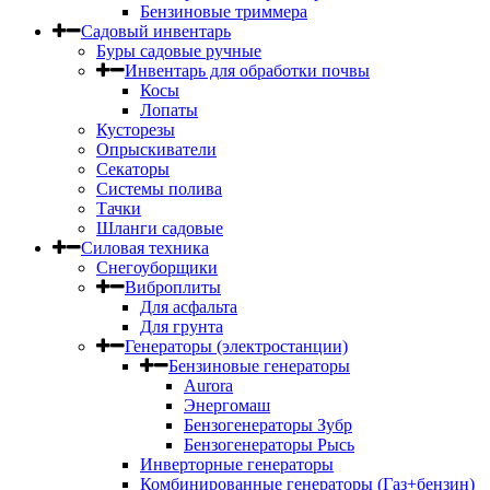
Бензиновые триммера
Садовый инвентарь
Буры садовые ручные
Инвентарь для обработки почвы
Косы
Лопаты
Кусторезы
Опрыскиватели
Секаторы
Системы полива
Тачки
Шланги садовые
Силовая техника
Снегоуборщики
Виброплиты
Для асфальта
Для грунта
Генераторы (электростанции)
Бензиновые генераторы
Aurora
Энергомаш
Бензогенераторы Зубр
Бензогенераторы Рысь
Инверторные генераторы
Комбинированные генераторы (Газ+бензин)