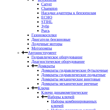
Carver
Champion
Насадки адаптеры к бензопилам
ECHO
STIHL
Зубр
Рысь
Газонокосилки
Двигатели бензиновые
Лодочные моторы
Мотопомпы
Автоинструмент
Гидравлическое оборудование
Диагностическое оборудование
Домкраты
Домкраты гидравлические бутылочные
Домкраты гидравлические подкатные
Домкраты механические винтовые
Домкраты механические реечные
Ключи
Ключи динамометрические
Наборы ключей
Наборы комбинированных
ключей