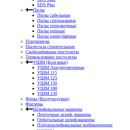
SDS Plus
Пилы
Пилы сабельные
Пилы специальные
Пилы торцовочные
Пилы цепные
Пилы циркулярные
Плиткорезы
Пылесосы строительные
Скобозабивные пистолеты
Термоклеящие пистолеты
УШМ (Болгарки)
УШМ Аккумуляторные
УШМ 115
УШМ 125
УШМ 150
УШМ 180
УШМ 230
Фены (Воздуходувки)
Фрезеры
Шлифовальные машины
Ленточные шлиф. машины
Орбитальные шлиф.машины
Плоскошлифовальные вибрационные