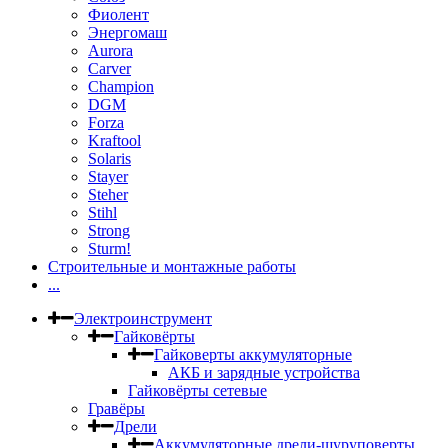
Фиолент
Энергомаш
Aurora
Carver
Champion
DGM
Forza
Kraftool
Solaris
Stayer
Steher
Stihl
Strong
Sturm!
Строительные и монтажные работы
...
Электроинструмент
Гайковёрты
Гайковерты аккумуляторные
АКБ и зарядные устройства
Гайковёрты сетевые
Гравёры
Дрели
Аккумуляторные дрели-шуруповерты