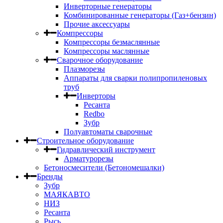
Инверторные генераторы
Комбинированные генераторы (Газ+бензин)
Прочие аксессуары
Компрессоры
Компрессоры безмаслянные
Компрессоры маслянные
Сварочное оборудование
Плазморезы
Аппараты для сварки полипропиленовых
труб
Инверторы
Ресанта
Redbo
Зубр
Полуавтоматы сварочные
Строительное оборудование
Гидравлический инструмент
Арматурорезы
Бетоносмесители (Бетономешалки)
Бренды
Зубр
МАЯКАВТО
НИЗ
Ресанта
Рысь