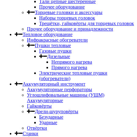
Тали цепные шестеренные
Прочее оборудование
Торцевые головки и аксессуары
Наборы торцевых головок
Трещётки, гайковёрты для торцевых головок
Прочее оборудование и принадлежности
Тепловое оборудование
Инфракрасные обогреватели
Пушки тепловые
Газовые пушки
Дизельные
Непрямого нагрева
Прямого нагрева
Электрические тепловые пушки
(обогреватели)
Аккумуляторный инструмент
Аккумуляторные перфораторы
Углошлифовальные машины (УШМ)
Аккумуляторные
Гайковёрты
Дрели-шуруповёрты
Безударные
Ударные
Отвёртки
Станки