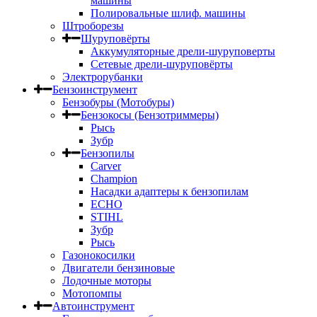
машины
Полировальные шлиф. машины
Штроборезы
Шуруповёрты
Аккумуляторные дрели-шуруповерты
Сетевые дрели-шуруповёрты
Электрорубанки
Бензоинструмент
Бензобуры (Мотобуры)
Бензокосы (Бензотриммеры)
Рысь
Зубр
Бензопилы
Carver
Champion
Насадки адаптеры к бензопилам
ECHO
STIHL
Зубр
Рысь
Газонокосилки
Двигатели бензиновые
Лодочные моторы
Мотопомпы
Автоинструмент