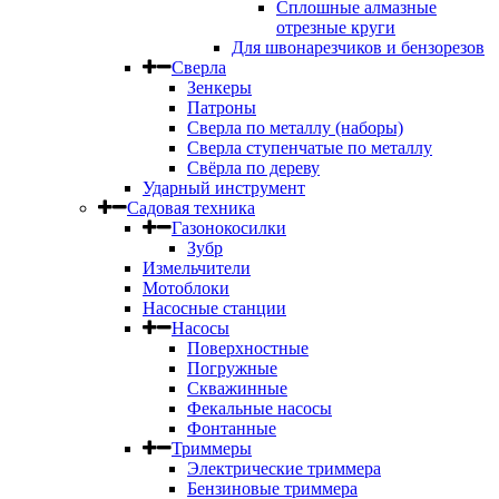
Сплошные алмазные
отрезные круги
Для швонарезчиков и бензорезов
Сверла
Зенкеры
Патроны
Сверла по металлу (наборы)
Сверла ступенчатые по металлу
Свёрла по дереву
Ударный инструмент
Садовая техника
Газонокосилки
Зубр
Измельчители
Мотоблоки
Насосные станции
Насосы
Поверхностные
Погружные
Скважинные
Фекальные насосы
Фонтанные
Триммеры
Электрические триммера
Бензиновые триммера