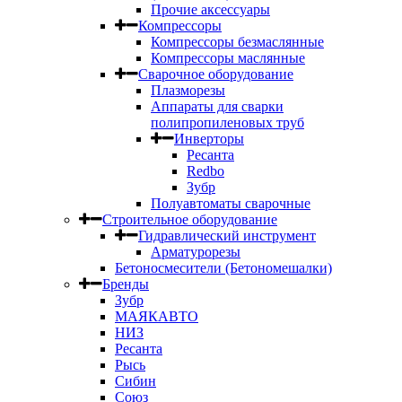
Прочие аксессуары
Компрессоры
Компрессоры безмаслянные
Компрессоры маслянные
Сварочное оборудование
Плазморезы
Аппараты для сварки
полипропиленовых труб
Инверторы
Ресанта
Redbo
Зубр
Полуавтоматы сварочные
Строительное оборудование
Гидравлический инструмент
Арматурорезы
Бетоносмесители (Бетономешалки)
Бренды
Зубр
МАЯКАВТО
НИЗ
Ресанта
Рысь
Сибин
Союз