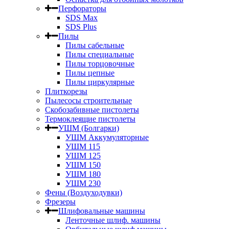
Перфораторы
SDS Max
SDS Plus
Пилы
Пилы сабельные
Пилы специальные
Пилы торцовочные
Пилы цепные
Пилы циркулярные
Плиткорезы
Пылесосы строительные
Скобозабивные пистолеты
Термоклеящие пистолеты
УШМ (Болгарки)
УШМ Аккумуляторные
УШМ 115
УШМ 125
УШМ 150
УШМ 180
УШМ 230
Фены (Воздуходувки)
Фрезеры
Шлифовальные машины
Ленточные шлиф. машины