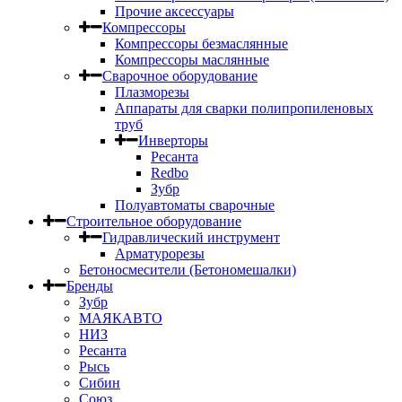
Прочие аксессуары
Компрессоры
Компрессоры безмаслянные
Компрессоры маслянные
Сварочное оборудование
Плазморезы
Аппараты для сварки полипропиленовых
труб
Инверторы
Ресанта
Redbo
Зубр
Полуавтоматы сварочные
Строительное оборудование
Гидравлический инструмент
Арматурорезы
Бетоносмесители (Бетономешалки)
Бренды
Зубр
МАЯКАВТО
НИЗ
Ресанта
Рысь
Сибин
Союз