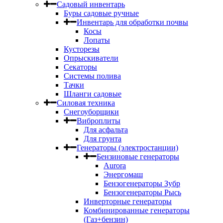
Садовый инвентарь
Буры садовые ручные
Инвентарь для обработки почвы
Косы
Лопаты
Кусторезы
Опрыскиватели
Секаторы
Системы полива
Тачки
Шланги садовые
Силовая техника
Снегоуборщики
Виброплиты
Для асфальта
Для грунта
Генераторы (электростанции)
Бензиновые генераторы
Aurora
Энергомаш
Бензогенераторы Зубр
Бензогенераторы Рысь
Инверторные генераторы
Комбинированные генераторы
(Газ+бензин)