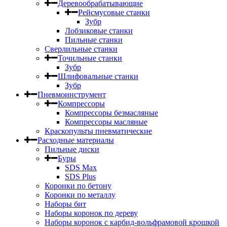
Деревообрабатывающие
Рейсмусовые станки
Зубр
Лобзиковые станки
Пильные станки
Сверлильные станки
Точильные станки
Зубр
Шлифовальные станки
Зубр
Пневмоинструмент
Компрессоры
Компрессоры безмасляные
Компрессоры масляные
Краскопульты пневматические
Расходные материалы
Пильные диски
Буры
SDS Max
SDS Plus
Коронки по бетону
Коронки по металлу
Наборы бит
Наборы коронок по дереву
Наборы коронок с карбид-вольфрамовой крошкой