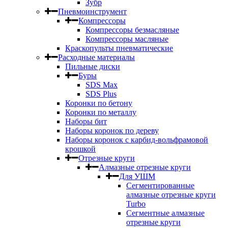
Зубр
Пневмоинструмент
Компрессоры
Компрессоры безмасляные
Компрессоры масляные
Краскопульты пневматические
Расходные материалы
Пильные диски
Буры
SDS Max
SDS Plus
Коронки по бетону
Коронки по металлу
Наборы бит
Наборы коронок по дереву
Наборы коронок с карбид-вольфрамовой
крошкой
Отрезные круги
Алмазные отрезные круги
Для УШМ
Сегментированные
алмазные отрезные круги
Turbo
Сегментные алмазные
отрезные круги