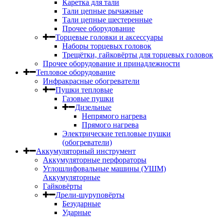
Каретка для тали
Тали цепные рычажные
Тали цепные шестеренные
Прочее оборудование
Торцевые головки и аксессуары
Наборы торцевых головок
Трещётки, гайковёрты для торцевых головок
Прочее оборудование и принадлежности
Тепловое оборудование
Инфракрасные обогреватели
Пушки тепловые
Газовые пушки
Дизельные
Непрямого нагрева
Прямого нагрева
Электрические тепловые пушки
(обогреватели)
Аккумуляторный инструмент
Аккумуляторные перфораторы
Углошлифовальные машины (УШМ)
Аккумуляторные
Гайковёрты
Дрели-шуруповёрты
Безударные
Ударные