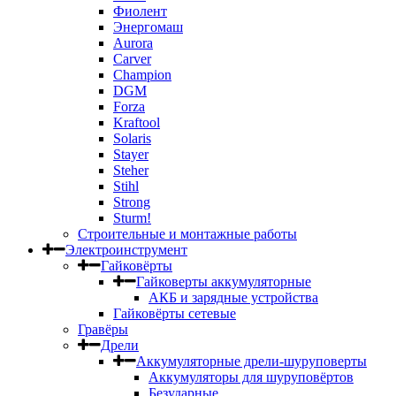
Фиолент
Энергомаш
Aurora
Carver
Champion
DGM
Forza
Kraftool
Solaris
Stayer
Steher
Stihl
Strong
Sturm!
Строительные и монтажные работы
Электроинструмент
Гайковёрты
Гайковерты аккумуляторные
АКБ и зарядные устройства
Гайковёрты сетевые
Гравёры
Дрели
Аккумуляторные дрели-шуруповерты
Аккумуляторы для шуруповёртов
Безударные