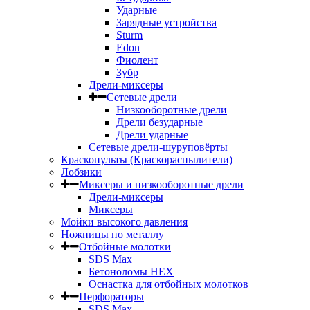
Ударные
Зарядные устройства
Sturm
Edon
Фиолент
Зубр
Дрели-миксеры
Сетевые дрели
Низкооборотные дрели
Дрели безударные
Дрели ударные
Сетевые дрели-шуруповёрты
Краскопульты (Краскораспылители)
Лобзики
Миксеры и низкооборотные дрели
Дрели-миксеры
Миксеры
Мойки высокого давления
Ножницы по металлу
Отбойные молотки
SDS Max
Бетоноломы HEX
Оснастка для отбойных молотков
Перфораторы
SDS Max