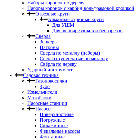
Наборы коронок по дереву
Наборы коронок с карбид-вольфрамовой крошкой
Отрезные круги
Алмазные отрезные круги
Для УШМ
Для швонарезчиков и бензорезов
Сверла
Зенкеры
Патроны
Сверла по металлу (наборы)
Сверла ступенчатые по металлу
Свёрла по дереву
Ударный инструмент
Садовая техника
Газонокосилки
Зубр
Измельчители
Мотоблоки
Насосные станции
Насосы
Поверхностные
Погружные
Скважинные
Фекальные насосы
Фонтанные