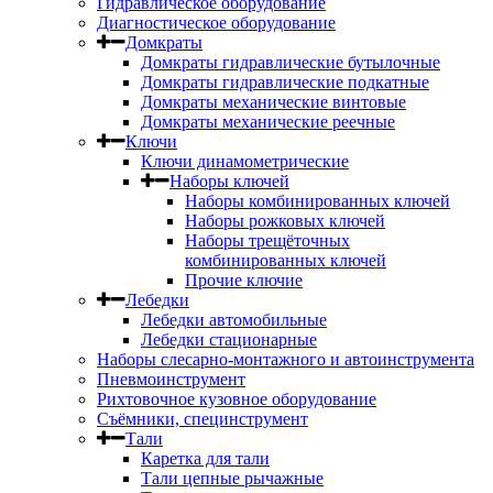
Гидравлическое оборудование
Диагностическое оборудование
Домкраты
Домкраты гидравлические бутылочные
Домкраты гидравлические подкатные
Домкраты механические винтовые
Домкраты механические реечные
Ключи
Ключи динамометрические
Наборы ключей
Наборы комбинированных ключей
Наборы рожковых ключей
Наборы трещёточных
комбинированных ключей
Прочие ключие
Лебедки
Лебедки автомобильные
Лебедки стационарные
Наборы слесарно-монтажного и автоинструмента
Пневмоинструмент
Рихтовочное кузовное оборудование
Съёмники, специнструмент
Тали
Каретка для тали
Тали цепные рычажные