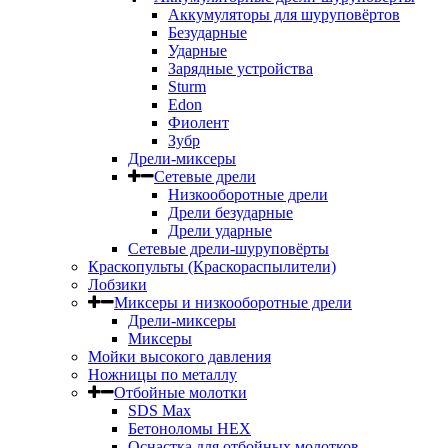
Аккумуляторы для шуруповёртов
Безударные
Ударные
Зарядные устройства
Sturm
Edon
Фиолент
Зубр
Дрели-миксеры
Сетевые дрели
Низкооборотные дрели
Дрели безударные
Дрели ударные
Сетевые дрели-шуруповёрты
Краскопульты (Краскораспылители)
Лобзики
Миксеры и низкооборотные дрели
Дрели-миксеры
Миксеры
Мойки высокого давления
Ножницы по металлу
Отбойные молотки
SDS Max
Бетоноломы HEX
Оснастка для отбойных молотков