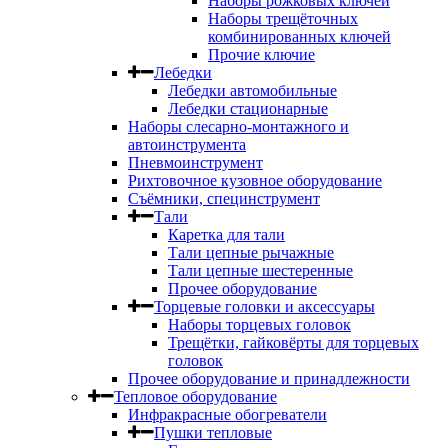
Наборы рожковых ключей
Наборы трещёточных
комбинированных ключей
Прочие ключие
Лебедки
Лебедки автомобильные
Лебедки стационарные
Наборы слесарно-монтажного и
автоинструмента
Пневмоинструмент
Рихтовочное кузовное оборудование
Съёмники, специнструмент
Тали
Каретка для тали
Тали цепные рычажные
Тали цепные шестеренные
Прочее оборудование
Торцевые головки и аксессуары
Наборы торцевых головок
Трещётки, гайковёрты для торцевых
головок
Прочее оборудование и принадлежности
Тепловое оборудование
Инфракрасные обогреватели
Пушки тепловые