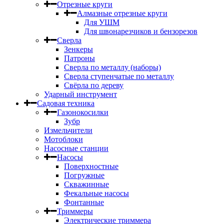
Отрезные круги
Алмазные отрезные круги
Для УШМ
Для швонарезчиков и бензорезов
Сверла
Зенкеры
Патроны
Сверла по металлу (наборы)
Сверла ступенчатые по металлу
Свёрла по дереву
Ударный инструмент
Садовая техника
Газонокосилки
Зубр
Измельчители
Мотоблоки
Насосные станции
Насосы
Поверхностные
Погружные
Скважинные
Фекальные насосы
Фонтанные
Триммеры
Электрические триммера