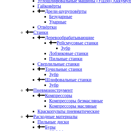
Углошлифовальные машины (УШМ) Аккумул
Гайковёрты
Дрели-шуруповёрты
Безударные
Ударные
Отвёртки
Станки
Деревообрабатывающие
Рейсмусовые станки
Зубр
Лобзиковые станки
Пильные станки
Сверлильные станки
Точильные станки
Зубр
Шлифовальные станки
Зубр
Пневмоинструмент
Компрессоры
Компрессоры безмасляные
Компрессоры масляные
Краскопульты пневматические
Расходные материалы
Пильные диски
Буры