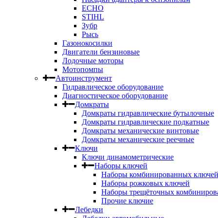
ECHO
STIHL
Зубр
Рысь
Газонокосилки
Двигатели бензиновые
Лодочные моторы
Мотопомпы
Автоинструмент
Гидравлическое оборудование
Диагностическое оборудование
Домкраты
Домкраты гидравлические бутылочные
Домкраты гидравлические подкатные
Домкраты механические винтовые
Домкраты механические реечные
Ключи
Ключи динамометрические
Наборы ключей
Наборы комбинированных ключе
Наборы рожковых ключей
Наборы трещёточных комбиниров
Прочие ключие
Лебедки