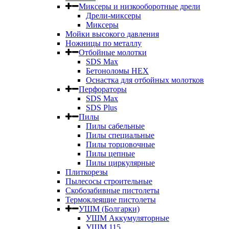
Миксеры и низкооборотные дрели
Дрели-миксеры
Миксеры
Мойки высокого давления
Ножницы по металлу
Отбойные молотки
SDS Max
Бетоноломы HEX
Оснастка для отбойных молотков
Перфораторы
SDS Max
SDS Plus
Пилы
Пилы сабельные
Пилы специальные
Пилы торцовочные
Пилы цепные
Пилы циркулярные
Плиткорезы
Пылесосы строительные
Скобозабивные пистолеты
Термоклеящие пистолеты
УШМ (Болгарки)
УШМ Аккумуляторные
УШМ 115