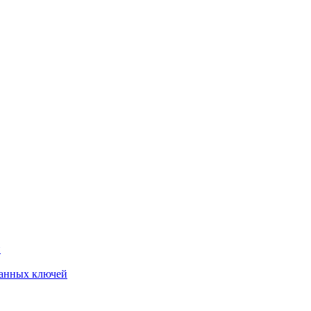
й
анных ключей