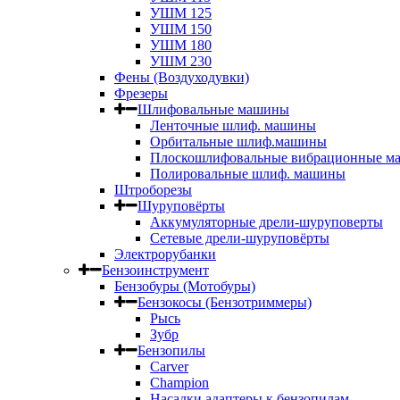
УШМ 125
УШМ 150
УШМ 180
УШМ 230
Фены (Воздуходувки)
Фрезеры
Шлифовальные машины
Ленточные шлиф. машины
Орбитальные шлиф.машины
Плоскошлифовальные вибрационные м
Полировальные шлиф. машины
Штроборезы
Шуруповёрты
Аккумуляторные дрели-шуруповерты
Сетевые дрели-шуруповёрты
Электрорубанки
Бензоинструмент
Бензобуры (Мотобуры)
Бензокосы (Бензотриммеры)
Рысь
Зубр
Бензопилы
Carver
Champion
Насадки адаптеры к бензопилам