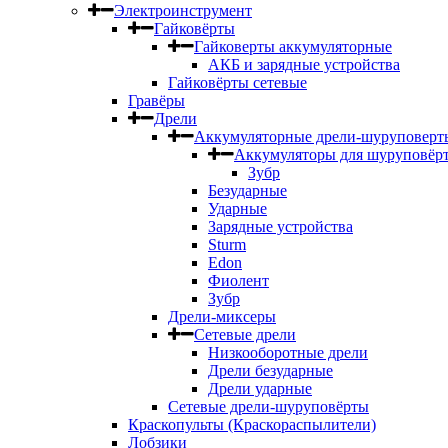
Электроинструмент
Гайковёрты
Гайковерты аккумуляторные
АКБ и зарядные устройства
Гайковёрты сетевые
Гравёры
Дрели
Аккумуляторные дрели-шуруповерт
Аккумуляторы для шуруповёр
Зубр
Безударные
Ударные
Зарядные устройства
Sturm
Edon
Фиолент
Зубр
Дрели-миксеры
Сетевые дрели
Низкооборотные дрели
Дрели безударные
Дрели ударные
Сетевые дрели-шуруповёрты
Краскопульты (Краскораспылители)
Лобзики