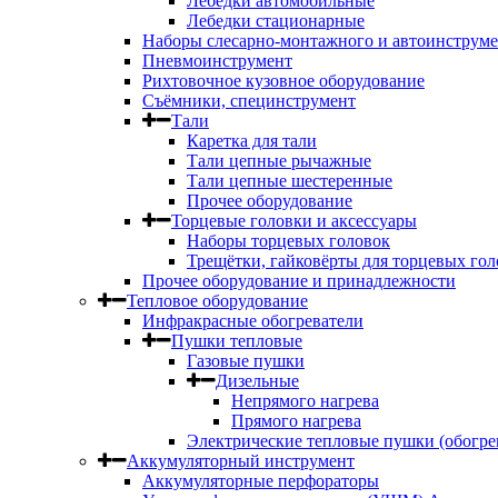
Лебедки автомобильные
Лебедки стационарные
Наборы слесарно-монтажного и автоинструме
Пневмоинструмент
Рихтовочное кузовное оборудование
Съёмники, специнструмент
Тали
Каретка для тали
Тали цепные рычажные
Тали цепные шестеренные
Прочее оборудование
Торцевые головки и аксессуары
Наборы торцевых головок
Трещётки, гайковёрты для торцевых гол
Прочее оборудование и принадлежности
Тепловое оборудование
Инфракрасные обогреватели
Пушки тепловые
Газовые пушки
Дизельные
Непрямого нагрева
Прямого нагрева
Электрические тепловые пушки (обогре
Аккумуляторный инструмент
Аккумуляторные перфораторы