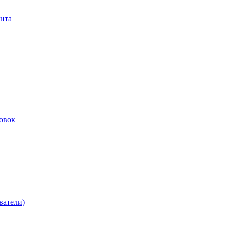
нта
овок
ватели)