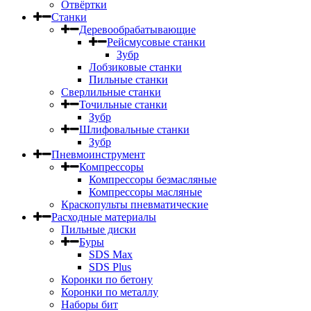
Отвёртки
Станки
Деревообрабатывающие
Рейсмусовые станки
Зубр
Лобзиковые станки
Пильные станки
Сверлильные станки
Точильные станки
Зубр
Шлифовальные станки
Зубр
Пневмоинструмент
Компрессоры
Компрессоры безмасляные
Компрессоры масляные
Краскопульты пневматические
Расходные материалы
Пильные диски
Буры
SDS Max
SDS Plus
Коронки по бетону
Коронки по металлу
Наборы бит