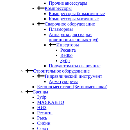
Прочие аксессуары
Компрессоры
Компрессоры безмаслянные
Компрессоры маслянные
Сварочное оборудование
Плазморезы
Аппараты для сварки
полипропиленовых труб
Инверторы
Ресанта
Redbo
Зубр
Полуавтоматы сварочные
Строительное оборудование
Гидравлический инструмент
Арматурорезы
Бетоносмесители (Бетономешалки)
Бренды
Зубр
МАЯКАВТО
НИЗ
Ресанта
Рысь
Сибин
Союз