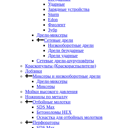
Ударные
Зарядные устройства
Sturm
Edon
Фиолент
Зубр
Дрели-миксеры
Сетевые дрели
Низкооборотные дрели
Дрели безударные
Дрели ударные
Сетевые дрели-шуруповёрты
Краскопульты (Краскораспылители)
Лобзики
Миксеры и низкооборотные дрели
Дрели-миксеры
Миксеры
Мойки высокого давления
Ножницы по металлу
Отбойные молотки
SDS Max
Бетоноломы HEX
Оснастка для отбойных молотков
Перфораторы
SDS Max