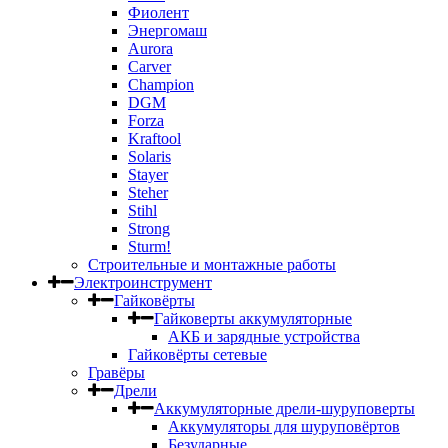
Фиолент
Энергомаш
Aurora
Carver
Champion
DGM
Forza
Kraftool
Solaris
Stayer
Steher
Stihl
Strong
Sturm!
Строительные и монтажные работы
Электроинструмент
Гайковёрты
Гайковерты аккумуляторные
АКБ и зарядные устройства
Гайковёрты сетевые
Гравёры
Дрели
Аккумуляторные дрели-шуруповерты
Аккумуляторы для шуруповёртов
Безударные