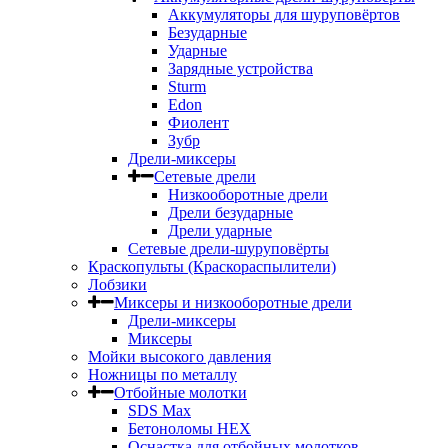
Аккумуляторы для шуруповёртов
Безударные
Ударные
Зарядные устройства
Sturm
Edon
Фиолент
Зубр
Дрели-миксеры
Сетевые дрели
Низкооборотные дрели
Дрели безударные
Дрели ударные
Сетевые дрели-шуруповёрты
Краскопульты (Краскораспылители)
Лобзики
Миксеры и низкооборотные дрели
Дрели-миксеры
Миксеры
Мойки высокого давления
Ножницы по металлу
Отбойные молотки
SDS Max
Бетоноломы HEX
Оснастка для отбойных молотков