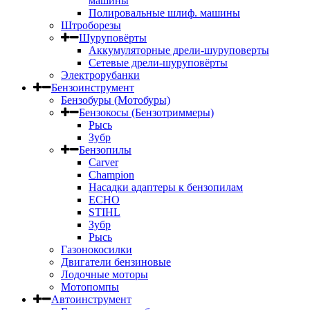
машины
Полировальные шлиф. машины
Штроборезы
Шуруповёрты
Аккумуляторные дрели-шуруповерты
Сетевые дрели-шуруповёрты
Электрорубанки
Бензоинструмент
Бензобуры (Мотобуры)
Бензокосы (Бензотриммеры)
Рысь
Зубр
Бензопилы
Carver
Champion
Насадки адаптеры к бензопилам
ECHO
STIHL
Зубр
Рысь
Газонокосилки
Двигатели бензиновые
Лодочные моторы
Мотопомпы
Автоинструмент