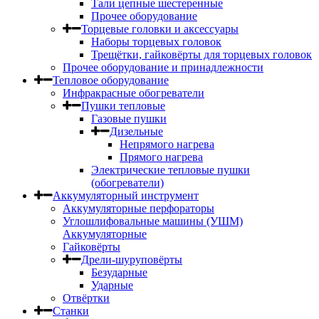
Тали цепные шестеренные
Прочее оборудование
Торцевые головки и аксессуары
Наборы торцевых головок
Трещётки, гайковёрты для торцевых головок
Прочее оборудование и принадлежности
Тепловое оборудование
Инфракрасные обогреватели
Пушки тепловые
Газовые пушки
Дизельные
Непрямого нагрева
Прямого нагрева
Электрические тепловые пушки
(обогреватели)
Аккумуляторный инструмент
Аккумуляторные перфораторы
Углошлифовальные машины (УШМ)
Аккумуляторные
Гайковёрты
Дрели-шуруповёрты
Безударные
Ударные
Отвёртки
Станки