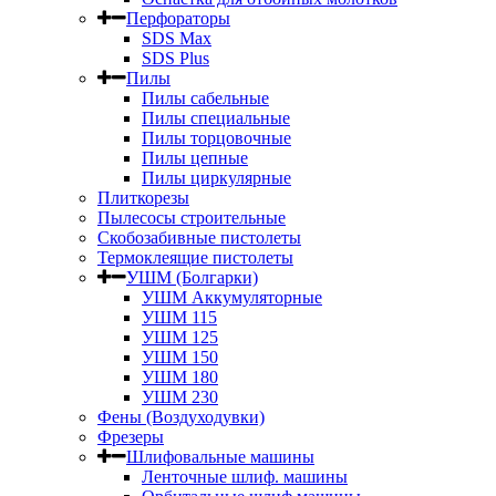
Перфораторы
SDS Max
SDS Plus
Пилы
Пилы сабельные
Пилы специальные
Пилы торцовочные
Пилы цепные
Пилы циркулярные
Плиткорезы
Пылесосы строительные
Скобозабивные пистолеты
Термоклеящие пистолеты
УШМ (Болгарки)
УШМ Аккумуляторные
УШМ 115
УШМ 125
УШМ 150
УШМ 180
УШМ 230
Фены (Воздуходувки)
Фрезеры
Шлифовальные машины
Ленточные шлиф. машины