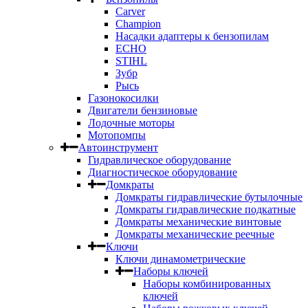
Carver
Champion
Насадки адаптеры к бензопилам
ECHO
STIHL
Зубр
Рысь
Газонокосилки
Двигатели бензиновые
Лодочные моторы
Мотопомпы
Автоинструмент
Гидравлическое оборудование
Диагностическое оборудование
Домкраты
Домкраты гидравлические бутылочные
Домкраты гидравлические подкатные
Домкраты механические винтовые
Домкраты механические реечные
Ключи
Ключи динамометрические
Наборы ключей
Наборы комбинированных
ключей