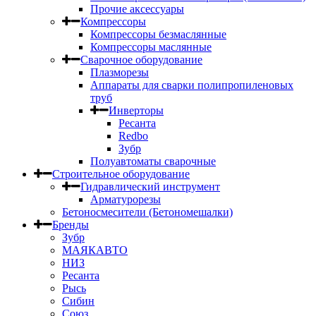
Прочие аксессуары
Компрессоры
Компрессоры безмаслянные
Компрессоры маслянные
Сварочное оборудование
Плазморезы
Аппараты для сварки полипропиленовых
труб
Инверторы
Ресанта
Redbo
Зубр
Полуавтоматы сварочные
Строительное оборудование
Гидравлический инструмент
Арматурорезы
Бетоносмесители (Бетономешалки)
Бренды
Зубр
МАЯКАВТО
НИЗ
Ресанта
Рысь
Сибин
Союз