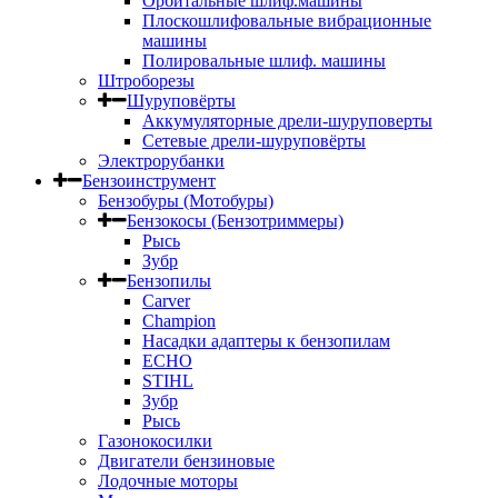
Орбитальные шлиф.машины
Плоскошлифовальные вибрационные
машины
Полировальные шлиф. машины
Штроборезы
Шуруповёрты
Аккумуляторные дрели-шуруповерты
Сетевые дрели-шуруповёрты
Электрорубанки
Бензоинструмент
Бензобуры (Мотобуры)
Бензокосы (Бензотриммеры)
Рысь
Зубр
Бензопилы
Carver
Champion
Насадки адаптеры к бензопилам
ECHO
STIHL
Зубр
Рысь
Газонокосилки
Двигатели бензиновые
Лодочные моторы