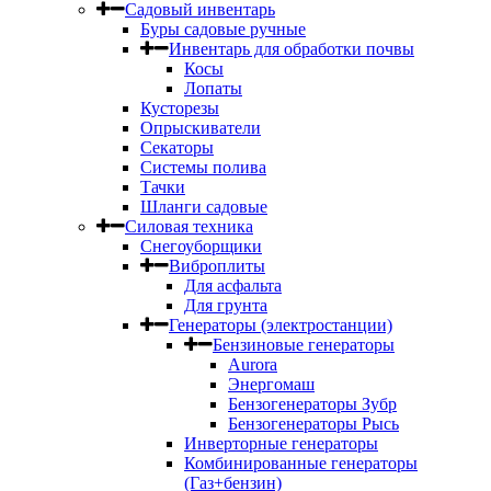
Садовый инвентарь
Буры садовые ручные
Инвентарь для обработки почвы
Косы
Лопаты
Кусторезы
Опрыскиватели
Секаторы
Системы полива
Тачки
Шланги садовые
Силовая техника
Снегоуборщики
Виброплиты
Для асфальта
Для грунта
Генераторы (электростанции)
Бензиновые генераторы
Aurora
Энергомаш
Бензогенераторы Зубр
Бензогенераторы Рысь
Инверторные генераторы
Комбинированные генераторы
(Газ+бензин)