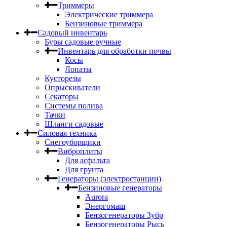
Триммеры
Электрические триммера
Бензиновые триммера
Садовый инвентарь
Буры садовые ручные
Инвентарь для обработки почвы
Косы
Лопаты
Кусторезы
Опрыскиватели
Секаторы
Системы полива
Тачки
Шланги садовые
Силовая техника
Снегоуборщики
Виброплиты
Для асфальта
Для грунта
Генераторы (электростанции)
Бензиновые генераторы
Aurora
Энергомаш
Бензогенераторы Зубр
Бензогенераторы Рысь