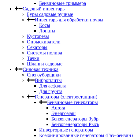
Бензиновые триммера
Садовый инвентарь
Буры садовые ручные
Инвентарь для обработки почвы
Косы
Лопаты
Кусторезы
Опрыскиватели
Секаторы
Системы полива
Тачки
Шланги садовые
Силовая техника
Снегоуборщики
Виброплиты
Для асфальта
Для грунта
Генераторы (электростанции)
Бензиновые генераторы
Aurora
Энергомаш
Бензогенераторы Зубр
Бензогенераторы Рысь
Инверторные генераторы
Комбинированные генераторы (Газ+бензин)