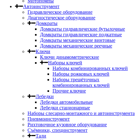
Мотопомпы
Автоинструмент
Гидравлическое оборудование
Диагностическое оборудование
Домкраты
Домкраты гидравлические бутылочные
Домкраты гидравлические подкатные
Домкраты механические винтовые
Домкраты механические реечные
Ключи
Ключи динамометрические
Наборы ключей
Наборы комбинированных ключей
Наборы рожковых ключей
Наборы трещёточных
комбинированных ключей
Прочие ключие
Лебедки
Лебедки автомобильные
Лебедки стационарные
Наборы слесарно-монтажного и автоинструмента
Пневмоинструмент
Рихтовочное кузовное оборудование
Съёмники, специнструмент
Тали