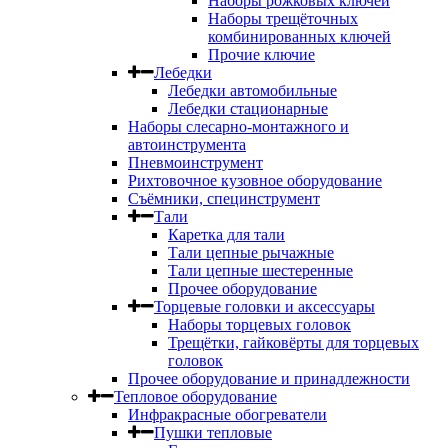
Наборы рожковых ключей
Наборы трещёточных
комбинированных ключей
Прочие ключие
Лебедки
Лебедки автомобильные
Лебедки стационарные
Наборы слесарно-монтажного и
автоинструмента
Пневмоинструмент
Рихтовочное кузовное оборудование
Съёмники, специнструмент
Тали
Каретка для тали
Тали цепные рычажные
Тали цепные шестеренные
Прочее оборудование
Торцевые головки и аксессуары
Наборы торцевых головок
Трещётки, гайковёрты для торцевых
головок
Прочее оборудование и принадлежности
Тепловое оборудование
Инфракрасные обогреватели
Пушки тепловые