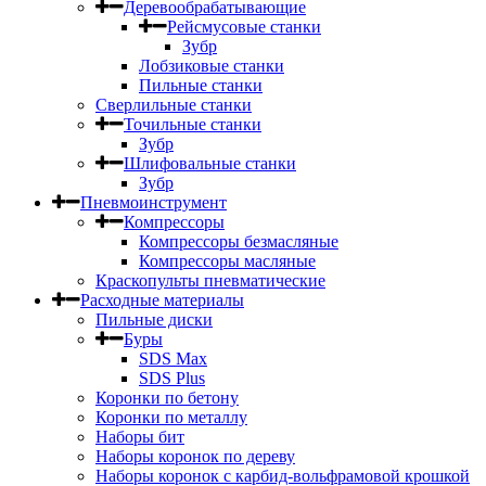
Деревообрабатывающие
Рейсмусовые станки
Зубр
Лобзиковые станки
Пильные станки
Сверлильные станки
Точильные станки
Зубр
Шлифовальные станки
Зубр
Пневмоинструмент
Компрессоры
Компрессоры безмасляные
Компрессоры масляные
Краскопульты пневматические
Расходные материалы
Пильные диски
Буры
SDS Max
SDS Plus
Коронки по бетону
Коронки по металлу
Наборы бит
Наборы коронок по дереву
Наборы коронок с карбид-вольфрамовой крошкой