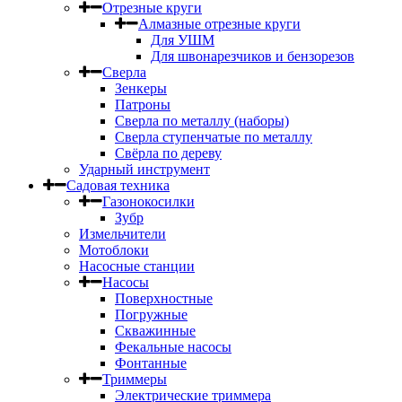
Отрезные круги
Алмазные отрезные круги
Для УШМ
Для швонарезчиков и бензорезов
Сверла
Зенкеры
Патроны
Сверла по металлу (наборы)
Сверла ступенчатые по металлу
Свёрла по дереву
Ударный инструмент
Садовая техника
Газонокосилки
Зубр
Измельчители
Мотоблоки
Насосные станции
Насосы
Поверхностные
Погружные
Скважинные
Фекальные насосы
Фонтанные
Триммеры
Электрические триммера