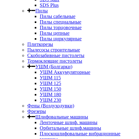
SDS Plus
Пилы
Пилы сабельные
Пилы специальные
Пилы торцовочные
Пилы цепные
Пилы циркулярные
Плиткорезы
Пылесосы строительные
Скобозабивные пистолеты
Термоклеящие пистолеты
УШМ (Болгарки)
УШМ Аккумуляторные
УШМ 115
УШМ 125
УШМ 150
УШМ 180
УШМ 230
Фены (Воздуходувки)
Фрезеры
Шлифовальные машины
Ленточные шлиф. машины
Орбитальные шлиф.машины
Плоскошлифовальные вибрационные