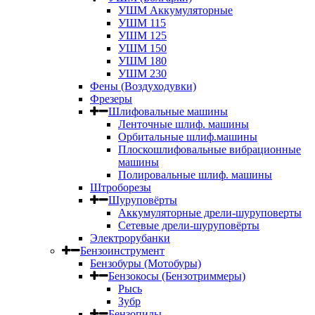
УШМ Аккумуляторные
УШМ 115
УШМ 125
УШМ 150
УШМ 180
УШМ 230
Фены (Воздуходувки)
Фрезеры
Шлифовальные машины
Ленточные шлиф. машины
Орбитальные шлиф.машины
Плоскошлифовальные вибрационные
машины
Полировальные шлиф. машины
Штроборезы
Шуруповёрты
Аккумуляторные дрели-шуруповерты
Сетевые дрели-шуруповёрты
Электрорубанки
Бензоинструмент
Бензобуры (Мотобуры)
Бензокосы (Бензотриммеры)
Рысь
Зубр
Бензопилы