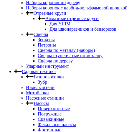
Наборы коронок по дереву
Наборы коронок с карбид-вольфрамовой крошкой
Отрезные круги
Алмазные отрезные круги
Для УШМ
Для швонарезчиков и бензорезов
Сверла
Зенкеры
Патроны
Сверла по металлу (наборы)
Сверла ступенчатые по металлу
Свёрла по дереву
Ударный инструмент
Садовая техника
Газонокосилки
Зубр
Измельчители
Мотоблоки
Насосные станции
Насосы
Поверхностные
Погружные
Скважинные
Фекальные насосы
Фонтанные