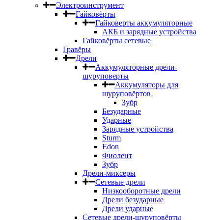
Электроинструмент
Гайковёрты
Гайковерты аккумуляторные
АКБ и зарядные устройства
Гайковёрты сетевые
Гравёры
Дрели
Аккумуляторные дрели-
шуруповерты
Аккумуляторы для
шуруповёртов
Зубр
Безударные
Ударные
Зарядные устройства
Sturm
Edon
Фиолент
Зубр
Дрели-миксеры
Сетевые дрели
Низкооборотные дрели
Дрели безударные
Дрели ударные
Сетевые дрели-шуруповёрты