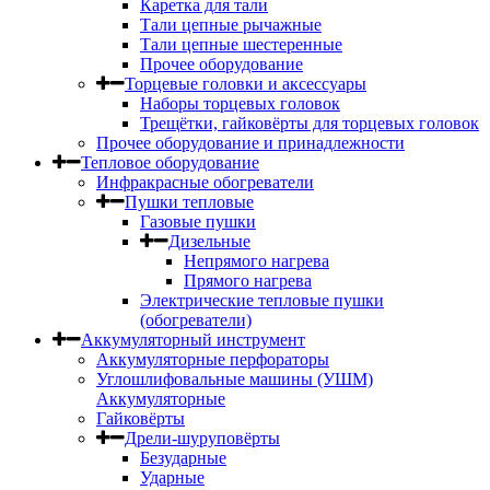
Каретка для тали
Тали цепные рычажные
Тали цепные шестеренные
Прочее оборудование
Торцевые головки и аксессуары
Наборы торцевых головок
Трещётки, гайковёрты для торцевых головок
Прочее оборудование и принадлежности
Тепловое оборудование
Инфракрасные обогреватели
Пушки тепловые
Газовые пушки
Дизельные
Непрямого нагрева
Прямого нагрева
Электрические тепловые пушки
(обогреватели)
Аккумуляторный инструмент
Аккумуляторные перфораторы
Углошлифовальные машины (УШМ)
Аккумуляторные
Гайковёрты
Дрели-шуруповёрты
Безударные
Ударные