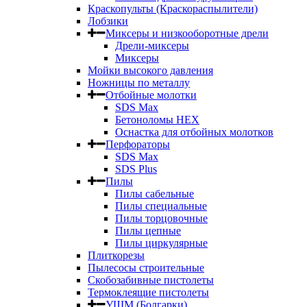
Краскопульты (Краскораспылители)
Лобзики
Миксеры и низкооборотные дрели
Дрели-миксеры
Миксеры
Мойки высокого давления
Ножницы по металлу
Отбойные молотки
SDS Max
Бетоноломы HEX
Оснастка для отбойных молотков
Перфораторы
SDS Max
SDS Plus
Пилы
Пилы сабельные
Пилы специальные
Пилы торцовочные
Пилы цепные
Пилы циркулярные
Плиткорезы
Пылесосы строительные
Скобозабивные пистолеты
Термоклеящие пистолеты
УШМ (Болгарки)