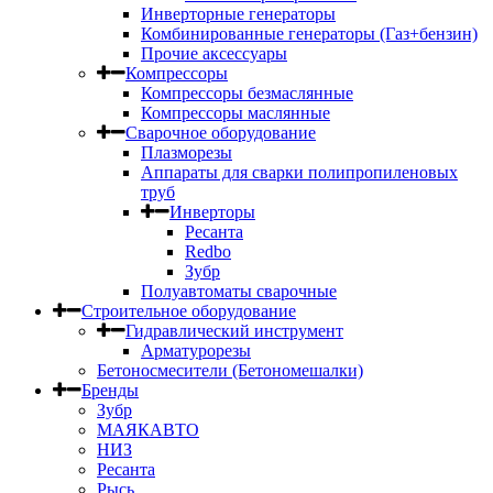
Инверторные генераторы
Комбинированные генераторы (Газ+бензин)
Прочие аксессуары
Компрессоры
Компрессоры безмаслянные
Компрессоры маслянные
Сварочное оборудование
Плазморезы
Аппараты для сварки полипропиленовых
труб
Инверторы
Ресанта
Redbo
Зубр
Полуавтоматы сварочные
Строительное оборудование
Гидравлический инструмент
Арматурорезы
Бетоносмесители (Бетономешалки)
Бренды
Зубр
МАЯКАВТО
НИЗ
Ресанта
Рысь