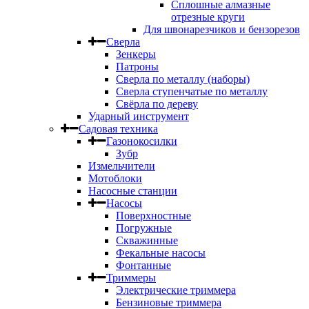
Сплошные алмазные
отрезные круги
Для швонарезчиков и бензорезов
Сверла
Зенкеры
Патроны
Сверла по металлу (наборы)
Сверла ступенчатые по металлу
Свёрла по дереву
Ударный инструмент
Садовая техника
Газонокосилки
Зубр
Измельчители
Мотоблоки
Насосные станции
Насосы
Поверхностные
Погружные
Скважинные
Фекальные насосы
Фонтанные
Триммеры
Электрические триммера
Бензиновые триммера