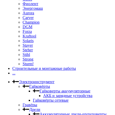
Фиолент
Энергомаш
Aurora
Carver
Champion
DGM
Forza
Kraftool
Solaris
Stayer
Steher
Stihl
Strong
Sturm!
Строительные и монтажные работы
...
Электроинструмент
Гайковёрты
Гайковерты аккумуляторные
АКБ и зарядные устройства
Гайковёрты сетевые
Гравёры
Дрели
Аккумуляторные дрели-шуруповерты