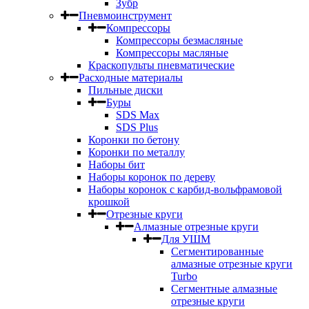
Зубр
Пневмоинструмент
Компрессоры
Компрессоры безмасляные
Компрессоры масляные
Краскопульты пневматические
Расходные материалы
Пильные диски
Буры
SDS Max
SDS Plus
Коронки по бетону
Коронки по металлу
Наборы бит
Наборы коронок по дереву
Наборы коронок с карбид-вольфрамовой
крошкой
Отрезные круги
Алмазные отрезные круги
Для УШМ
Сегментированные
алмазные отрезные круги
Turbo
Сегментные алмазные
отрезные круги