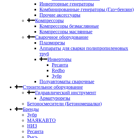
Инверторные генераторы
Комбинированные генераторы (Газ+бензин)
Прочие аксессуары
Компрессоры
Компрессоры безмаслянные
Компрессоры маслянные
Сварочное оборудование
Плазморезы
Аппараты для сварки полипропиленовых
труб
Инверторы
Ресанта
Redbo
Зубр
Полуавтоматы сварочные
Строительное оборудование
Гидравлический инструмент
Арматурорезы
Бетоносмесители (Бетономешалки)
Бренды
Зубр
МАЯКАВТО
НИЗ
Ресанта
Рысь