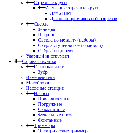
Отрезные круги
Алмазные отрезные круги
Для УШМ
Для швонарезчиков и бензорезов
Сверла
Зенкеры
Патроны
Сверла по металлу (наборы)
Сверла ступенчатые по металлу
Свёрла по дереву
Ударный инструмент
Садовая техника
Газонокосилки
Зубр
Измельчители
Мотоблоки
Насосные станции
Насосы
Поверхностные
Погружные
Скважинные
Фекальные насосы
Фонтанные
Триммеры
Электрические триммера