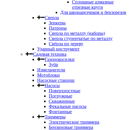
Сплошные алмазные
отрезные круги
Для швонарезчиков и бензорезов
Сверла
Зенкеры
Патроны
Сверла по металлу (наборы)
Сверла ступенчатые по металлу
Свёрла по дереву
Ударный инструмент
Садовая техника
Газонокосилки
Зубр
Измельчители
Мотоблоки
Насосные станции
Насосы
Поверхностные
Погружные
Скважинные
Фекальные насосы
Фонтанные
Триммеры
Электрические триммера
Бензиновые триммера