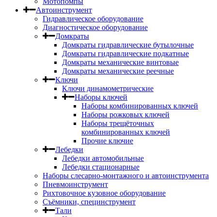
Мотопомпы
Автоинструмент
Гидравлическое оборудование
Диагностическое оборудование
Домкраты
Домкраты гидравлические бутылочные
Домкраты гидравлические подкатные
Домкраты механические винтовые
Домкраты механические реечные
Ключи
Ключи динамометрические
Наборы ключей
Наборы комбинированных ключей
Наборы рожковых ключей
Наборы трещёточных
комбинированных ключей
Прочие ключие
Лебедки
Лебедки автомобильные
Лебедки стационарные
Наборы слесарно-монтажного и автоинструмента
Пневмоинструмент
Рихтовочное кузовное оборудование
Съёмники, специнструмент
Тали