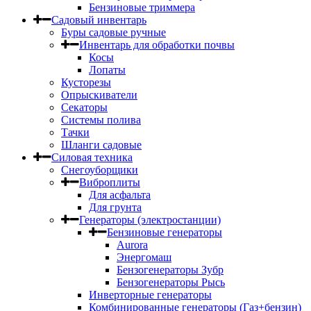
Бензиновые триммера
Садовый инвентарь
Буры садовые ручные
Инвентарь для обработки почвы
Косы
Лопаты
Кусторезы
Опрыскиватели
Секаторы
Системы полива
Тачки
Шланги садовые
Силовая техника
Снегоуборщики
Виброплиты
Для асфальта
Для грунта
Генераторы (электростанции)
Бензиновые генераторы
Aurora
Энергомаш
Бензогенераторы Зубр
Бензогенераторы Рысь
Инверторные генераторы
Комбинированные генераторы (Газ+бензин)