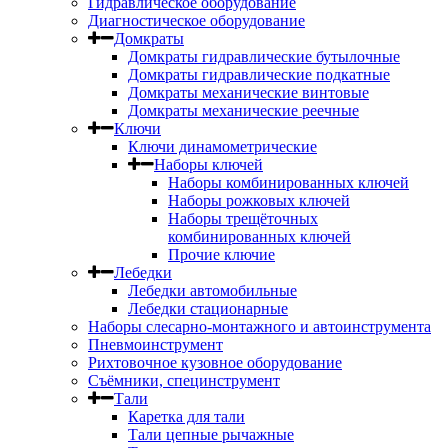
Гидравлическое оборудование
Диагностическое оборудование
Домкраты
Домкраты гидравлические бутылочные
Домкраты гидравлические подкатные
Домкраты механические винтовые
Домкраты механические реечные
Ключи
Ключи динамометрические
Наборы ключей
Наборы комбинированных ключей
Наборы рожковых ключей
Наборы трещёточных
комбинированных ключей
Прочие ключие
Лебедки
Лебедки автомобильные
Лебедки стационарные
Наборы слесарно-монтажного и автоинструмента
Пневмоинструмент
Рихтовочное кузовное оборудование
Съёмники, специнструмент
Тали
Каретка для тали
Тали цепные рычажные