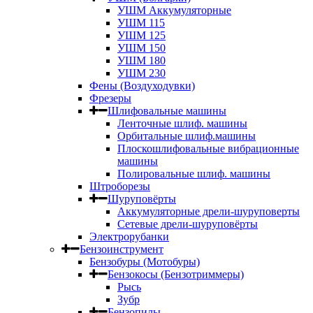
УШМ Аккумуляторные
УШМ 115
УШМ 125
УШМ 150
УШМ 180
УШМ 230
Фены (Воздуходувки)
Фрезеры
Шлифовальные машины
Ленточные шлиф. машины
Орбитальные шлиф.машины
Плоскошлифовальные вибрационные
машины
Полировальные шлиф. машины
Штроборезы
Шуруповёрты
Аккумуляторные дрели-шуруповерты
Сетевые дрели-шуруповёрты
Электрорубанки
Бензоинструмент
Бензобуры (Мотобуры)
Бензокосы (Бензотриммеры)
Рысь
Зубр
Бензопилы