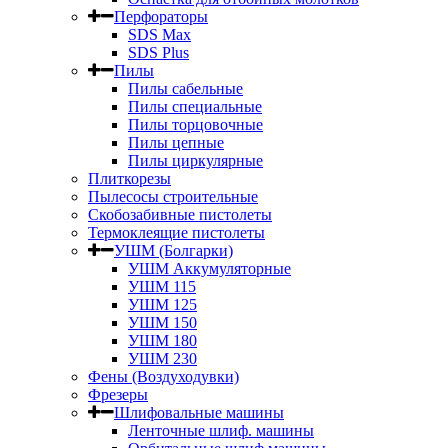
Перфораторы
SDS Max
SDS Plus
Пилы
Пилы сабельные
Пилы специальные
Пилы торцовочные
Пилы цепные
Пилы циркулярные
Плиткорезы
Пылесосы строительные
Скобозабивные пистолеты
Термоклеящие пистолеты
УШМ (Болгарки)
УШМ Аккумуляторные
УШМ 115
УШМ 125
УШМ 150
УШМ 180
УШМ 230
Фены (Воздуходувки)
Фрезеры
Шлифовальные машины
Ленточные шлиф. машины