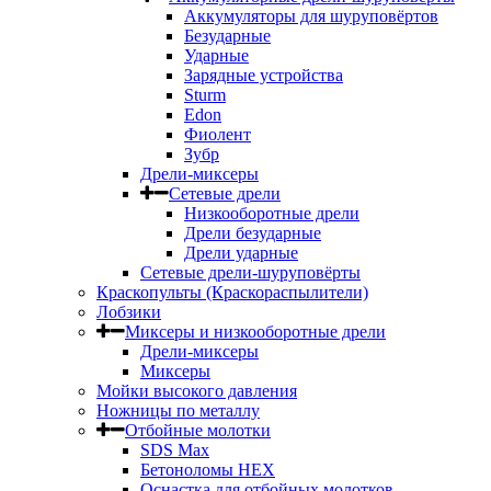
Аккумуляторы для шуруповёртов
Безударные
Ударные
Зарядные устройства
Sturm
Edon
Фиолент
Зубр
Дрели-миксеры
Сетевые дрели
Низкооборотные дрели
Дрели безударные
Дрели ударные
Сетевые дрели-шуруповёрты
Краскопульты (Краскораспылители)
Лобзики
Миксеры и низкооборотные дрели
Дрели-миксеры
Миксеры
Мойки высокого давления
Ножницы по металлу
Отбойные молотки
SDS Max
Бетоноломы HEX
Оснастка для отбойных молотков