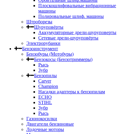
Орбитальные шлиф.машины
Плоскошлифовальные вибрационные
машины
Полировальные шлиф. машины
Штроборезы
Шуруповёрты
Аккумуляторные дрели-шуруповерты
Сетевые дрели-шуруповёрты
Электрорубанки
Бензоинструмент
Бензобуры (Мотобуры)
Бензокосы (Бензотриммеры)
Рысь
Зубр
Бензопилы
Carver
Champion
Насадки адаптеры к бензопилам
ECHO
STIHL
Зубр
Рысь
Газонокосилки
Двигатели бензиновые
Лодочные моторы