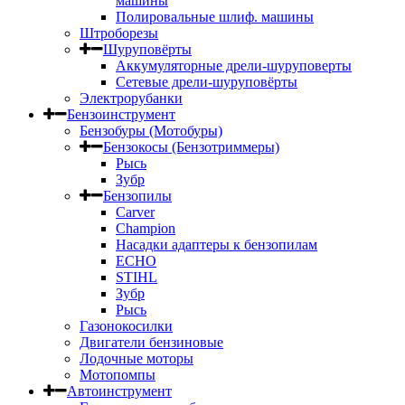
машины
Полировальные шлиф. машины
Штроборезы
Шуруповёрты
Аккумуляторные дрели-шуруповерты
Сетевые дрели-шуруповёрты
Электрорубанки
Бензоинструмент
Бензобуры (Мотобуры)
Бензокосы (Бензотриммеры)
Рысь
Зубр
Бензопилы
Carver
Champion
Насадки адаптеры к бензопилам
ECHO
STIHL
Зубр
Рысь
Газонокосилки
Двигатели бензиновые
Лодочные моторы
Мотопомпы
Автоинструмент