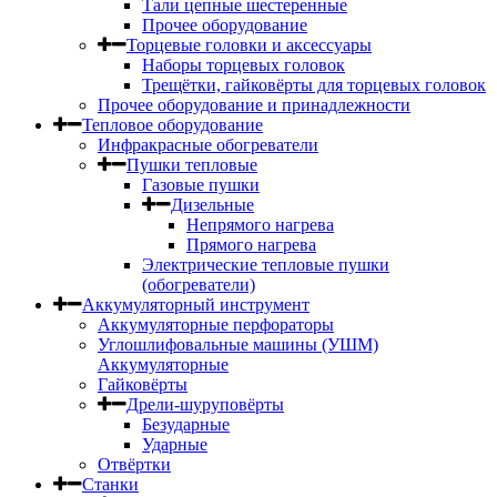
Тали цепные шестеренные
Прочее оборудование
Торцевые головки и аксессуары
Наборы торцевых головок
Трещётки, гайковёрты для торцевых головок
Прочее оборудование и принадлежности
Тепловое оборудование
Инфракрасные обогреватели
Пушки тепловые
Газовые пушки
Дизельные
Непрямого нагрева
Прямого нагрева
Электрические тепловые пушки
(обогреватели)
Аккумуляторный инструмент
Аккумуляторные перфораторы
Углошлифовальные машины (УШМ)
Аккумуляторные
Гайковёрты
Дрели-шуруповёрты
Безударные
Ударные
Отвёртки
Станки