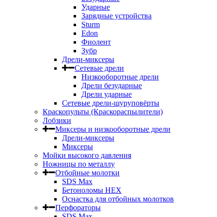
Ударные
Зарядные устройства
Sturm
Edon
Фиолент
Зубр
Дрели-миксеры
Сетевые дрели
Низкооборотные дрели
Дрели безударные
Дрели ударные
Сетевые дрели-шуруповёрты
Краскопульты (Краскораспылители)
Лобзики
Миксеры и низкооборотные дрели
Дрели-миксеры
Миксеры
Мойки высокого давления
Ножницы по металлу
Отбойные молотки
SDS Max
Бетоноломы HEX
Оснастка для отбойных молотков
Перфораторы
SDS Max