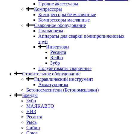
Прочие аксессуары
Компрессоры
Компрессоры безмаслянные
Компрессоры маслянные
Сварочное оборудование
Плазморезы
Аппараты для сварки полипропиленовых
труб
Инверторы
Ресанта
Redbo
Зубр
Полуавтоматы сварочные
Строительное оборудование
Гидравлический инструмент
Арматурорезы
Бетоносмесители (Бетономешалки)
Бренды
Зубр
МАЯКАВТО
НИЗ
Ресанта
Рысь
Сибин
Союз