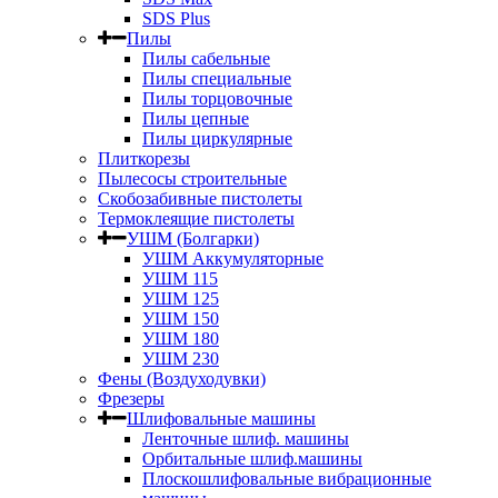
SDS Plus
Пилы
Пилы сабельные
Пилы специальные
Пилы торцовочные
Пилы цепные
Пилы циркулярные
Плиткорезы
Пылесосы строительные
Скобозабивные пистолеты
Термоклеящие пистолеты
УШМ (Болгарки)
УШМ Аккумуляторные
УШМ 115
УШМ 125
УШМ 150
УШМ 180
УШМ 230
Фены (Воздуходувки)
Фрезеры
Шлифовальные машины
Ленточные шлиф. машины
Орбитальные шлиф.машины
Плоскошлифовальные вибрационные