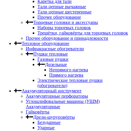
Каретка для тали
Тали цепные рычажные
Тали цепные шестеренные
Прочее оборудование
Торцевые головки и аксессуары
Наборы торцевых головок
Трещётки, гайковёрты для торцевых головок
Прочее оборудование и принадлежности
Тепловое оборудование
Инфракрасные обогреватели
Пушки тепловые
Газовые пушки
Дизельные
Непрямого нагрева
Прямого нагрева
Электрические тепловые пушки
(обогреватели)
Аккумуляторный инструмент
Аккумуляторные перфораторы
Углошлифовальные машины (УШМ)
Аккумуляторные
Гайковёрты
Дрели-шуруповёрты
Безударные
Ударные