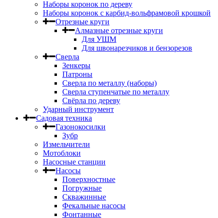
Наборы коронок по дереву
Наборы коронок с карбид-вольфрамовой крошкой
Отрезные круги
Алмазные отрезные круги
Для УШМ
Для швонарезчиков и бензорезов
Сверла
Зенкеры
Патроны
Сверла по металлу (наборы)
Сверла ступенчатые по металлу
Свёрла по дереву
Ударный инструмент
Садовая техника
Газонокосилки
Зубр
Измельчители
Мотоблоки
Насосные станции
Насосы
Поверхностные
Погружные
Скважинные
Фекальные насосы
Фонтанные