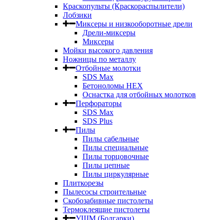
Краскопульты (Краскораспылители)
Лобзики
Миксеры и низкооборотные дрели
Дрели-миксеры
Миксеры
Мойки высокого давления
Ножницы по металлу
Отбойные молотки
SDS Max
Бетоноломы HEX
Оснастка для отбойных молотков
Перфораторы
SDS Max
SDS Plus
Пилы
Пилы сабельные
Пилы специальные
Пилы торцовочные
Пилы цепные
Пилы циркулярные
Плиткорезы
Пылесосы строительные
Скобозабивные пистолеты
Термоклеящие пистолеты
УШМ (Болгарки)