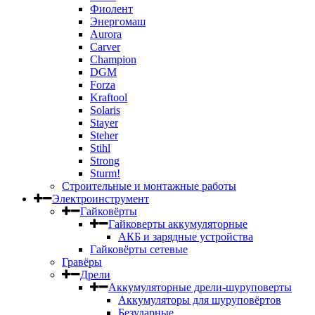
Фиолент
Энергомаш
Aurora
Carver
Champion
DGM
Forza
Kraftool
Solaris
Stayer
Steher
Stihl
Strong
Sturm!
Строительные и монтажные работы
Электроинструмент
Гайковёрты
Гайковерты аккумуляторные
АКБ и зарядные устройства
Гайковёрты сетевые
Гравёры
Дрели
Аккумуляторные дрели-шуруповерты
Аккумуляторы для шуруповёртов
Безударные