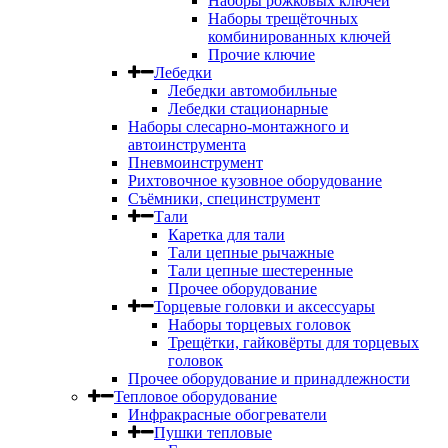
Наборы рожковых ключей
Наборы трещёточных
комбинированных ключей
Прочие ключие
Лебедки
Лебедки автомобильные
Лебедки стационарные
Наборы слесарно-монтажного и
автоинструмента
Пневмоинструмент
Рихтовочное кузовное оборудование
Съёмники, специнструмент
Тали
Каретка для тали
Тали цепные рычажные
Тали цепные шестеренные
Прочее оборудование
Торцевые головки и аксессуары
Наборы торцевых головок
Трещётки, гайковёрты для торцевых
головок
Прочее оборудование и принадлежности
Тепловое оборудование
Инфракрасные обогреватели
Пушки тепловые