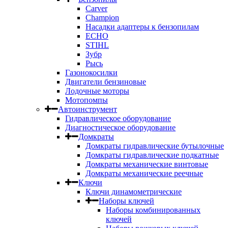
Carver
Champion
Насадки адаптеры к бензопилам
ECHO
STIHL
Зубр
Рысь
Газонокосилки
Двигатели бензиновые
Лодочные моторы
Мотопомпы
Автоинструмент
Гидравлическое оборудование
Диагностическое оборудование
Домкраты
Домкраты гидравлические бутылочные
Домкраты гидравлические подкатные
Домкраты механические винтовые
Домкраты механические реечные
Ключи
Ключи динамометрические
Наборы ключей
Наборы комбинированных
ключей