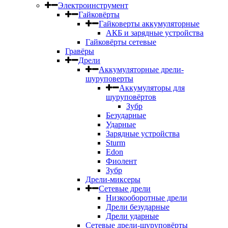
Электроинструмент
Гайковёрты
Гайковерты аккумуляторные
АКБ и зарядные устройства
Гайковёрты сетевые
Гравёры
Дрели
Аккумуляторные дрели-
шуруповерты
Аккумуляторы для
шуруповёртов
Зубр
Безударные
Ударные
Зарядные устройства
Sturm
Edon
Фиолент
Зубр
Дрели-миксеры
Сетевые дрели
Низкооборотные дрели
Дрели безударные
Дрели ударные
Сетевые дрели-шуруповёрты