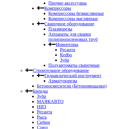
Прочие аксессуары
Компрессоры
Компрессоры безмаслянные
Компрессоры маслянные
Сварочное оборудование
Плазморезы
Аппараты для сварки
полипропиленовых труб
Инверторы
Ресанта
Redbo
Зубр
Полуавтоматы сварочные
Строительное оборудование
Гидравлический инструмент
Арматурорезы
Бетоносмесители (Бетономешалки)
Бренды
Зубр
МАЯКАВТО
НИЗ
Ресанта
Рысь
Сибин
Союз