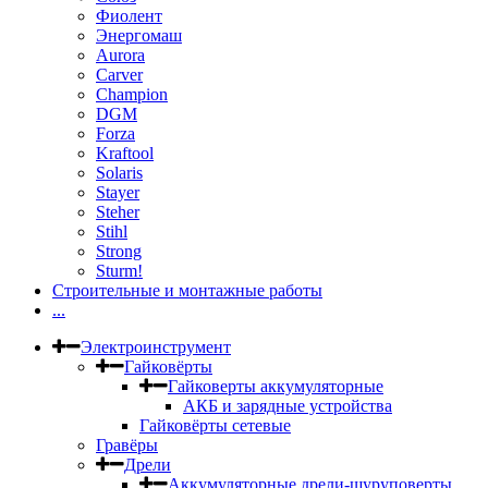
Фиолент
Энергомаш
Aurora
Carver
Champion
DGM
Forza
Kraftool
Solaris
Stayer
Steher
Stihl
Strong
Sturm!
Строительные и монтажные работы
...
Электроинструмент
Гайковёрты
Гайковерты аккумуляторные
АКБ и зарядные устройства
Гайковёрты сетевые
Гравёры
Дрели
Аккумуляторные дрели-шуруповерты