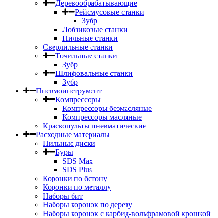
Деревообрабатывающие
Рейсмусовые станки
Зубр
Лобзиковые станки
Пильные станки
Сверлильные станки
Точильные станки
Зубр
Шлифовальные станки
Зубр
Пневмоинструмент
Компрессоры
Компрессоры безмасляные
Компрессоры масляные
Краскопульты пневматические
Расходные материалы
Пильные диски
Буры
SDS Max
SDS Plus
Коронки по бетону
Коронки по металлу
Наборы бит
Наборы коронок по дереву
Наборы коронок с карбид-вольфрамовой крошкой