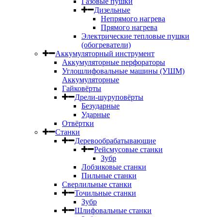
Газовые пушки
Дизельные
Непрямого нагрева
Прямого нагрева
Электрические тепловые пушки
(обогреватели)
Аккумуляторный инструмент
Аккумуляторные перфораторы
Углошлифовальные машины (УШМ)
Аккумуляторные
Гайковёрты
Дрели-шуруповёрты
Безударные
Ударные
Отвёртки
Станки
Деревообрабатывающие
Рейсмусовые станки
Зубр
Лобзиковые станки
Пильные станки
Сверлильные станки
Точильные станки
Зубр
Шлифовальные станки