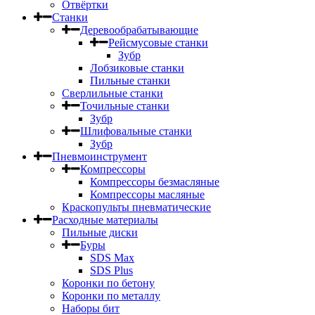
Отвёртки
Станки
Деревообрабатывающие
Рейсмусовые станки
Зубр
Лобзиковые станки
Пильные станки
Сверлильные станки
Точильные станки
Зубр
Шлифовальные станки
Зубр
Пневмоинструмент
Компрессоры
Компрессоры безмасляные
Компрессоры масляные
Краскопульты пневматические
Расходные материалы
Пильные диски
Буры
SDS Max
SDS Plus
Коронки по бетону
Коронки по металлу
Наборы бит