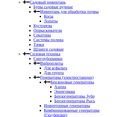
Садовый инвентарь
Буры садовые ручные
Инвентарь для обработки почвы
Косы
Лопаты
Кусторезы
Опрыскиватели
Секаторы
Системы полива
Тачки
Шланги садовые
Силовая техника
Снегоуборщики
Виброплиты
Для асфальта
Для грунта
Генераторы (электростанции)
Бензиновые генераторы
Aurora
Энергомаш
Бензогенераторы Зубр
Бензогенераторы Рысь
Инверторные генераторы
Комбинированные генераторы
(Газ+бензин)