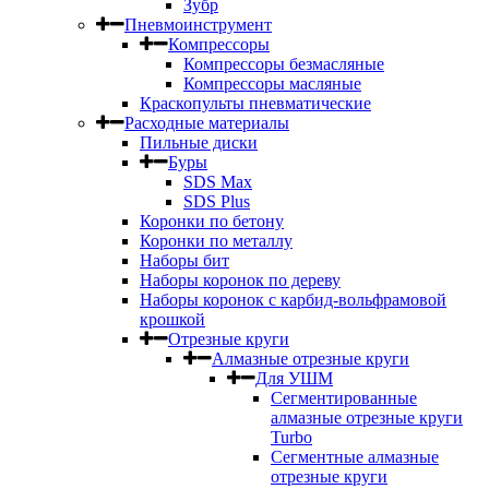
Зубр
Пневмоинструмент
Компрессоры
Компрессоры безмасляные
Компрессоры масляные
Краскопульты пневматические
Расходные материалы
Пильные диски
Буры
SDS Max
SDS Plus
Коронки по бетону
Коронки по металлу
Наборы бит
Наборы коронок по дереву
Наборы коронок с карбид-вольфрамовой
крошкой
Отрезные круги
Алмазные отрезные круги
Для УШМ
Сегментированные
алмазные отрезные круги
Turbo
Сегментные алмазные
отрезные круги