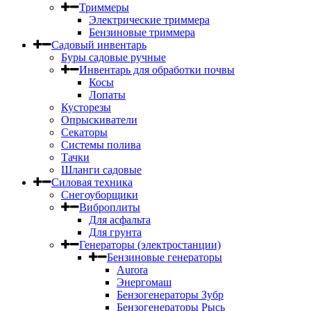
Триммеры
Электрические триммера
Бензиновые триммера
Садовый инвентарь
Буры садовые ручные
Инвентарь для обработки почвы
Косы
Лопаты
Кусторезы
Опрыскиватели
Секаторы
Системы полива
Тачки
Шланги садовые
Силовая техника
Снегоуборщики
Виброплиты
Для асфальта
Для грунта
Генераторы (электростанции)
Бензиновые генераторы
Aurora
Энергомаш
Бензогенераторы Зубр
Бензогенераторы Рысь