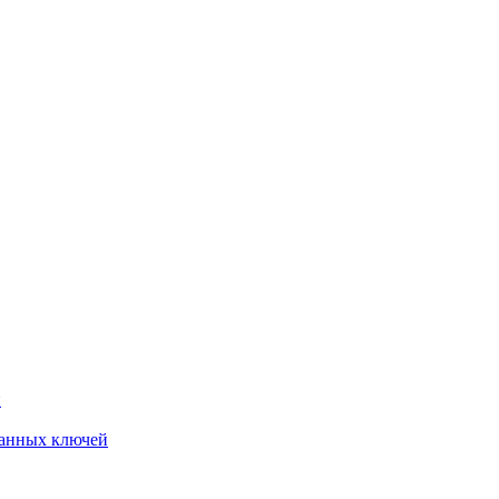
й
анных ключей