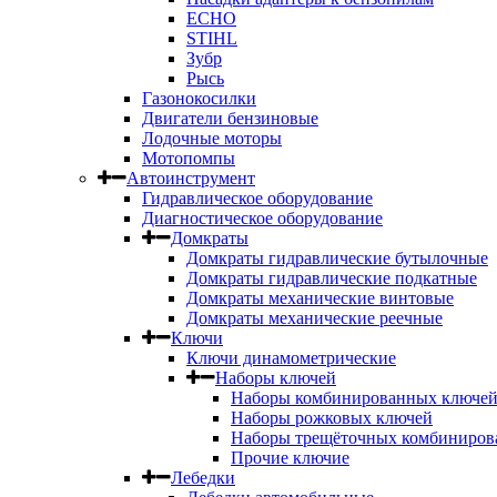
ECHO
STIHL
Зубр
Рысь
Газонокосилки
Двигатели бензиновые
Лодочные моторы
Мотопомпы
Автоинструмент
Гидравлическое оборудование
Диагностическое оборудование
Домкраты
Домкраты гидравлические бутылочные
Домкраты гидравлические подкатные
Домкраты механические винтовые
Домкраты механические реечные
Ключи
Ключи динамометрические
Наборы ключей
Наборы комбинированных ключе
Наборы рожковых ключей
Наборы трещёточных комбиниров
Прочие ключие
Лебедки