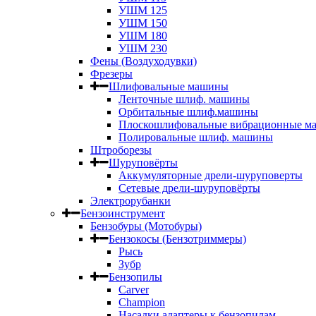
УШМ 125
УШМ 150
УШМ 180
УШМ 230
Фены (Воздуходувки)
Фрезеры
Шлифовальные машины
Ленточные шлиф. машины
Орбитальные шлиф.машины
Плоскошлифовальные вибрационные м
Полировальные шлиф. машины
Штроборезы
Шуруповёрты
Аккумуляторные дрели-шуруповерты
Сетевые дрели-шуруповёрты
Электрорубанки
Бензоинструмент
Бензобуры (Мотобуры)
Бензокосы (Бензотриммеры)
Рысь
Зубр
Бензопилы
Carver
Champion
Насадки адаптеры к бензопилам