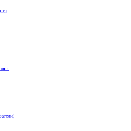
нта
овок
ватели)