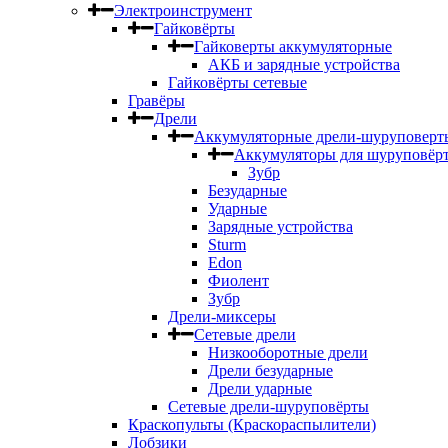
Электроинструмент
Гайковёрты
Гайковерты аккумуляторные
АКБ и зарядные устройства
Гайковёрты сетевые
Гравёры
Дрели
Аккумуляторные дрели-шуруповерт
Аккумуляторы для шуруповёр
Зубр
Безударные
Ударные
Зарядные устройства
Sturm
Edon
Фиолент
Зубр
Дрели-миксеры
Сетевые дрели
Низкооборотные дрели
Дрели безударные
Дрели ударные
Сетевые дрели-шуруповёрты
Краскопульты (Краскораспылители)
Лобзики