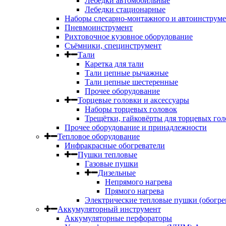
Лебедки автомобильные
Лебедки стационарные
Наборы слесарно-монтажного и автоинструме
Пневмоинструмент
Рихтовочное кузовное оборудование
Съёмники, специнструмент
Тали
Каретка для тали
Тали цепные рычажные
Тали цепные шестеренные
Прочее оборудование
Торцевые головки и аксессуары
Наборы торцевых головок
Трещётки, гайковёрты для торцевых гол
Прочее оборудование и принадлежности
Тепловое оборудование
Инфракрасные обогреватели
Пушки тепловые
Газовые пушки
Дизельные
Непрямого нагрева
Прямого нагрева
Электрические тепловые пушки (обогре
Аккумуляторный инструмент
Аккумуляторные перфораторы