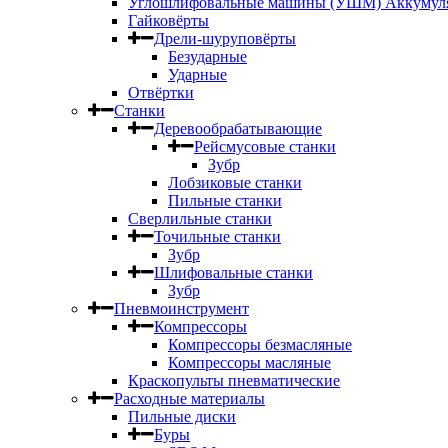
Углошлифовальные машины (УШМ) Аккумул
Гайковёрты
Дрели-шуруповёрты
Безударные
Ударные
Отвёртки
Станки
Деревообрабатывающие
Рейсмусовые станки
Зубр
Лобзиковые станки
Пильные станки
Сверлильные станки
Точильные станки
Зубр
Шлифовальные станки
Зубр
Пневмоинструмент
Компрессоры
Компрессоры безмасляные
Компрессоры масляные
Краскопульты пневматические
Расходные материалы
Пильные диски
Буры