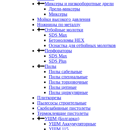
Миксеры и низкооборотные дрели
Дрели-миксеры
Миксеры
Мойки высокого давления
Ножницы по металлу
Отбойные молотки
SDS Max
Бетоноломы HEX
Оснастка для отбойных молотков
Перфораторы
SDS Max
SDS Plus
Пилы
Пилы сабельные
Пилы специальные
Пилы торцовочные
Пилы цепные
Пилы циркулярные
Плиткорезы
Пылесосы строительные
Скобозабивные пистолеты
Термоклеящие пистолеты
УШМ (Болгарки)
УШМ Аккумуляторные
УШМ 115