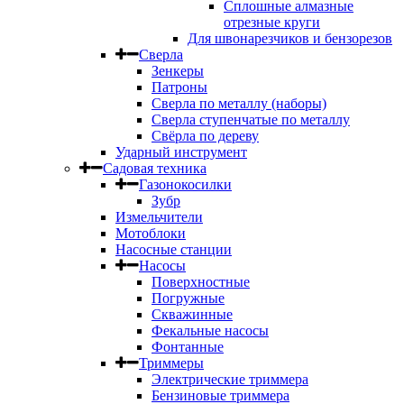
Сплошные алмазные
отрезные круги
Для швонарезчиков и бензорезов
Сверла
Зенкеры
Патроны
Сверла по металлу (наборы)
Сверла ступенчатые по металлу
Свёрла по дереву
Ударный инструмент
Садовая техника
Газонокосилки
Зубр
Измельчители
Мотоблоки
Насосные станции
Насосы
Поверхностные
Погружные
Скважинные
Фекальные насосы
Фонтанные
Триммеры
Электрические триммера
Бензиновые триммера