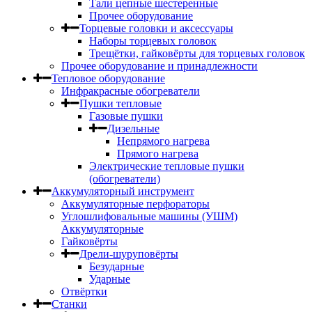
Тали цепные шестеренные
Прочее оборудование
Торцевые головки и аксессуары
Наборы торцевых головок
Трещётки, гайковёрты для торцевых головок
Прочее оборудование и принадлежности
Тепловое оборудование
Инфракрасные обогреватели
Пушки тепловые
Газовые пушки
Дизельные
Непрямого нагрева
Прямого нагрева
Электрические тепловые пушки
(обогреватели)
Аккумуляторный инструмент
Аккумуляторные перфораторы
Углошлифовальные машины (УШМ)
Аккумуляторные
Гайковёрты
Дрели-шуруповёрты
Безударные
Ударные
Отвёртки
Станки