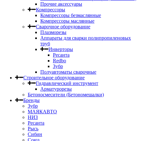
Прочие аксессуары
Компрессоры
Компрессоры безмаслянные
Компрессоры маслянные
Сварочное оборудование
Плазморезы
Аппараты для сварки полипропиленовых
труб
Инверторы
Ресанта
Redbo
Зубр
Полуавтоматы сварочные
Строительное оборудование
Гидравлический инструмент
Арматурорезы
Бетоносмесители (Бетономешалки)
Бренды
Зубр
МАЯКАВТО
НИЗ
Ресанта
Рысь
Сибин
Союз