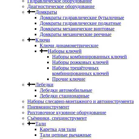
Гидравлическое оборудование
Диагностическое оборудование
Домкраты
Домкраты гидравлические бутылочные
Домкраты гидравлические подкатные
Домкраты механические винтовые
Домкраты механические реечные
Ключи
Ключи динамометрические
Наборы ключей
Наборы комбинированных ключей
Наборы рожковых ключей
Наборы трещёточных
комбинированных ключей
Прочие ключие
Лебедки
Лебедки автомобильные
Лебедки стационарные
Наборы слесарно-монтажного и автоинструмента
Пневмоинструмент
Рихтовочное кузовное оборудование
Съёмники, специнструмент
Тали
Каретка для тали
Тали цепные рычажные