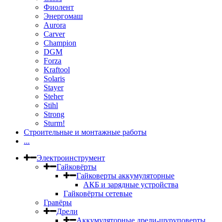
Фиолент
Энергомаш
Aurora
Carver
Champion
DGM
Forza
Kraftool
Solaris
Stayer
Steher
Stihl
Strong
Sturm!
Строительные и монтажные работы
...
Электроинструмент
Гайковёрты
Гайковерты аккумуляторные
АКБ и зарядные устройства
Гайковёрты сетевые
Гравёры
Дрели
Аккумуляторные дрели-шуруповерты