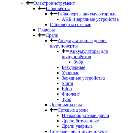
Электроинструмент
Гайковёрты
Гайковерты аккумуляторные
АКБ и зарядные устройства
Гайковёрты сетевые
Гравёры
Дрели
Аккумуляторные дрели-
шуруповерты
Аккумуляторы для
шуруповёртов
Зубр
Безударные
Ударные
Зарядные устройства
Sturm
Edon
Фиолент
Зубр
Дрели-миксеры
Сетевые дрели
Низкооборотные дрели
Дрели безударные
Дрели ударные
Сетевые дрели-шуруповёрты