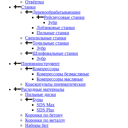
Отвёртки
Станки
Деревообрабатывающие
Рейсмусовые станки
Зубр
Лобзиковые станки
Пильные станки
Сверлильные станки
Точильные станки
Зубр
Шлифовальные станки
Зубр
Пневмоинструмент
Компрессоры
Компрессоры безмасляные
Компрессоры масляные
Краскопульты пневматические
Расходные материалы
Пильные диски
Буры
SDS Max
SDS Plus
Коронки по бетону
Коронки по металлу
Наборы бит