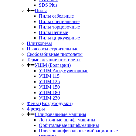
SDS Plus
Пилы
Пилы сабельные
Пилы специальные
Пилы торцовочные
Пилы цепные
Пилы циркулярные
Плиткорезы
Пылесосы строительные
Скобозабивные пистолеты
Термоклеящие пистолеты
УШМ (Болгарки)
УШМ Аккумуляторные
УШМ 115
УШМ 125
УШМ 150
УШМ 180
УШМ 230
Фены (Воздуходувки)
Фрезеры
Шлифовальные машины
Ленточные шлиф. машины
Орбитальные шлиф.машины
Плоскошлифовальные вибрационные