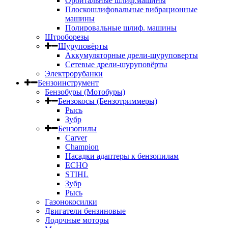
Орбитальные шлиф.машины
Плоскошлифовальные вибрационные
машины
Полировальные шлиф. машины
Штроборезы
Шуруповёрты
Аккумуляторные дрели-шуруповерты
Сетевые дрели-шуруповёрты
Электрорубанки
Бензоинструмент
Бензобуры (Мотобуры)
Бензокосы (Бензотриммеры)
Рысь
Зубр
Бензопилы
Carver
Champion
Насадки адаптеры к бензопилам
ECHO
STIHL
Зубр
Рысь
Газонокосилки
Двигатели бензиновые
Лодочные моторы