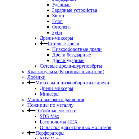
Ударные
Зарядные устройства
Sturm
Edon
Фиолент
Зубр
Дрели-миксеры
Сетевые дрели
Низкооборотные дрели
Дрели безударные
Дрели ударные
Сетевые дрели-шуруповёрты
Краскопульты (Краскораспылители)
Лобзики
Миксеры и низкооборотные дрели
Дрели-миксеры
Миксеры
Мойки высокого давления
Ножницы по металлу
Отбойные молотки
SDS Max
Бетоноломы HEX
Оснастка для отбойных молотков
Перфораторы
SDS Max