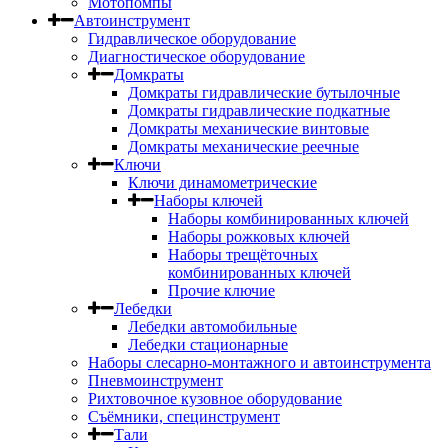
Мотопомпы
Автоинструмент
Гидравлическое оборудование
Диагностическое оборудование
Домкраты
Домкраты гидравлические бутылочные
Домкраты гидравлические подкатные
Домкраты механические винтовые
Домкраты механические реечные
Ключи
Ключи динамометрические
Наборы ключей
Наборы комбинированных ключей
Наборы рожковых ключей
Наборы трещёточных
комбинированных ключей
Прочие ключие
Лебедки
Лебедки автомобильные
Лебедки стационарные
Наборы слесарно-монтажного и автоинструмента
Пневмоинструмент
Рихтовочное кузовное оборудование
Съёмники, специнструмент
Тали