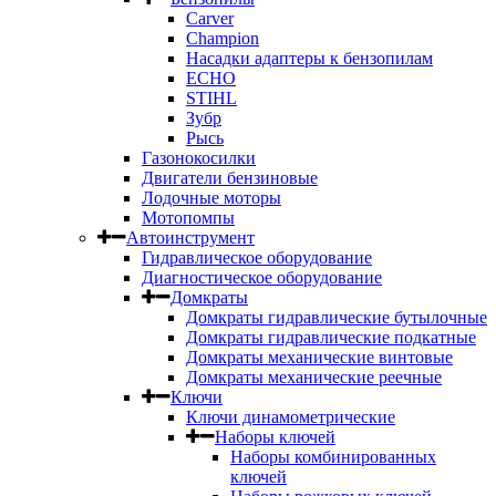
Carver
Champion
Насадки адаптеры к бензопилам
ECHO
STIHL
Зубр
Рысь
Газонокосилки
Двигатели бензиновые
Лодочные моторы
Мотопомпы
Автоинструмент
Гидравлическое оборудование
Диагностическое оборудование
Домкраты
Домкраты гидравлические бутылочные
Домкраты гидравлические подкатные
Домкраты механические винтовые
Домкраты механические реечные
Ключи
Ключи динамометрические
Наборы ключей
Наборы комбинированных
ключей