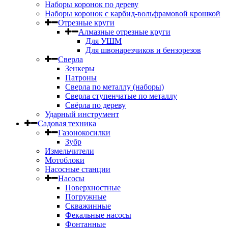
Наборы коронок по дереву
Наборы коронок с карбид-вольфрамовой крошкой
Отрезные круги
Алмазные отрезные круги
Для УШМ
Для швонарезчиков и бензорезов
Сверла
Зенкеры
Патроны
Сверла по металлу (наборы)
Сверла ступенчатые по металлу
Свёрла по дереву
Ударный инструмент
Садовая техника
Газонокосилки
Зубр
Измельчители
Мотоблоки
Насосные станции
Насосы
Поверхностные
Погружные
Скважинные
Фекальные насосы
Фонтанные