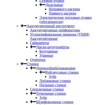
Газовые пушки
Дизельные
Непрямого нагрева
Прямого нагрева
Электрические тепловые пушки
(обогреватели)
Аккумуляторный инструмент
Аккумуляторные перфораторы
Углошлифовальные машины (УШМ)
Аккумуляторные
Гайковёрты
Дрели-шуруповёрты
Безударные
Ударные
Отвёртки
Станки
Деревообрабатывающие
Рейсмусовые станки
Зубр
Лобзиковые станки
Пильные станки
Сверлильные станки
Точильные станки
Зубр
Шлифовальные станки