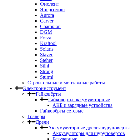
Фиолент
Энергомаш
Aurora
Carver
Champion
DGM
Forza
Kraftool
Solaris
Stayer
Steher
Stihl
Strong
Sturm!
Строительные и монтажные работы
Электроинструмент
Гайковёрты
Гайковерты аккумуляторные
АКБ и зарядные устройства
Гайковёрты сетевые
Гравёры
Дрели
Аккумуляторные дрели-шуруповерты
Аккумуляторы для шуруповёртов
Безударные