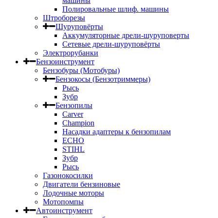
машины
Полировальные шлиф. машины
Штроборезы
Шуруповёрты
Аккумуляторные дрели-шуруповерты
Сетевые дрели-шуруповёрты
Электрорубанки
Бензоинструмент
Бензобуры (Мотобуры)
Бензокосы (Бензотриммеры)
Рысь
Зубр
Бензопилы
Carver
Champion
Насадки адаптеры к бензопилам
ECHO
STIHL
Зубр
Рысь
Газонокосилки
Двигатели бензиновые
Лодочные моторы
Мотопомпы
Автоинструмент