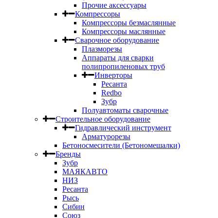
Прочие аксессуары
Компрессоры
Компрессоры безмаслянные
Компрессоры маслянные
Сварочное оборудование
Плазморезы
Аппараты для сварки
полипропиленовых труб
Инверторы
Ресанта
Redbo
Зубр
Полуавтоматы сварочные
Строительное оборудование
Гидравлический инструмент
Арматурорезы
Бетоносмесители (Бетономешалки)
Бренды
Зубр
МАЯКАВТО
НИЗ
Ресанта
Рысь
Сибин
Союз