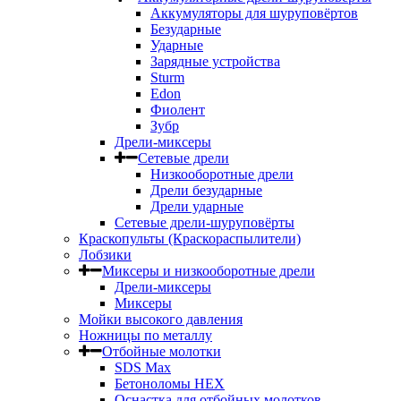
Аккумуляторы для шуруповёртов
Безударные
Ударные
Зарядные устройства
Sturm
Edon
Фиолент
Зубр
Дрели-миксеры
Сетевые дрели
Низкооборотные дрели
Дрели безударные
Дрели ударные
Сетевые дрели-шуруповёрты
Краскопульты (Краскораспылители)
Лобзики
Миксеры и низкооборотные дрели
Дрели-миксеры
Миксеры
Мойки высокого давления
Ножницы по металлу
Отбойные молотки
SDS Max
Бетоноломы HEX
Оснастка для отбойных молотков