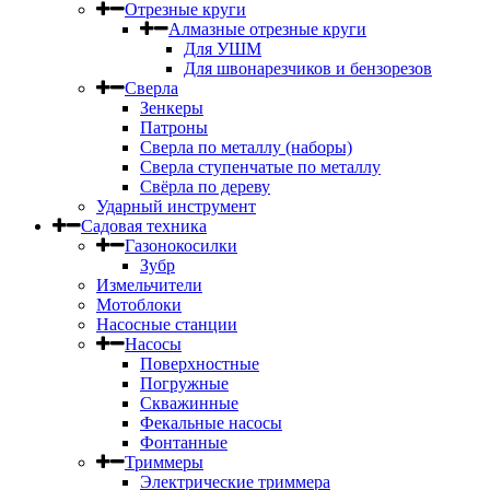
Отрезные круги
Алмазные отрезные круги
Для УШМ
Для швонарезчиков и бензорезов
Сверла
Зенкеры
Патроны
Сверла по металлу (наборы)
Сверла ступенчатые по металлу
Свёрла по дереву
Ударный инструмент
Садовая техника
Газонокосилки
Зубр
Измельчители
Мотоблоки
Насосные станции
Насосы
Поверхностные
Погружные
Скважинные
Фекальные насосы
Фонтанные
Триммеры
Электрические триммера