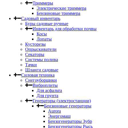
Триммеры
Электрические триммера
Бензиновые триммера
Садовый инвентарь
Буры садовые ручные
Инвентарь для обработки почвы
Косы
Лопаты
Кусторезы
Опрыскиватели
Секаторы
Системы полива
Тачки
Шланги садовые
Силовая техника
Снегоуборщики
Виброплиты
Для асфальта
Для грунта
Генераторы (электростанции)
Бензиновые генераторы
Aurora
Энергомаш
Бензогенераторы Зубр
Бензогенераторы Рысь