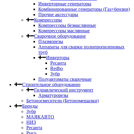
Инверторные генераторы
Комбинированные генераторы (Газ+бензин)
Прочие аксессуары
Компрессоры
Компрессоры безмаслянные
Компрессоры маслянные
Сварочное оборудование
Плазморезы
Аппараты для сварки полипропиленовых
труб
Инверторы
Ресанта
Redbo
Зубр
Полуавтоматы сварочные
Строительное оборудование
Гидравлический инструмент
Арматурорезы
Бетоносмесители (Бетономешалки)
Бренды
Зубр
МАЯКАВТО
НИЗ
Ресанта
Рысь