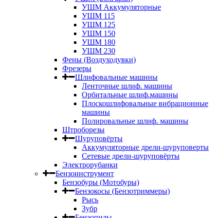
УШМ Аккумуляторные
УШМ 115
УШМ 125
УШМ 150
УШМ 180
УШМ 230
Фены (Воздуходувки)
Фрезеры
Шлифовальные машины
Ленточные шлиф. машины
Орбитальные шлиф.машины
Плоскошлифовальные вибрационные
машины
Полировальные шлиф. машины
Штроборезы
Шуруповёрты
Аккумуляторные дрели-шуруповерты
Сетевые дрели-шуруповёрты
Электрорубанки
Бензоинструмент
Бензобуры (Мотобуры)
Бензокосы (Бензотриммеры)
Рысь
Зубр
Бензопилы