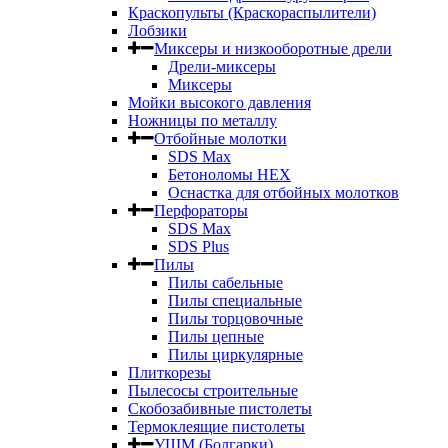
Краскопульты (Краскораспылители)
Лобзики
Миксеры и низкооборотные дрели
Дрели-миксеры
Миксеры
Мойки высокого давления
Ножницы по металлу
Отбойные молотки
SDS Max
Бетоноломы HEX
Оснастка для отбойных молотков
Перфораторы
SDS Max
SDS Plus
Пилы
Пилы сабельные
Пилы специальные
Пилы торцовочные
Пилы цепные
Пилы циркулярные
Плиткорезы
Пылесосы строительные
Скобозабивные пистолеты
Термоклеящие пистолеты
УШМ (Болгарки)