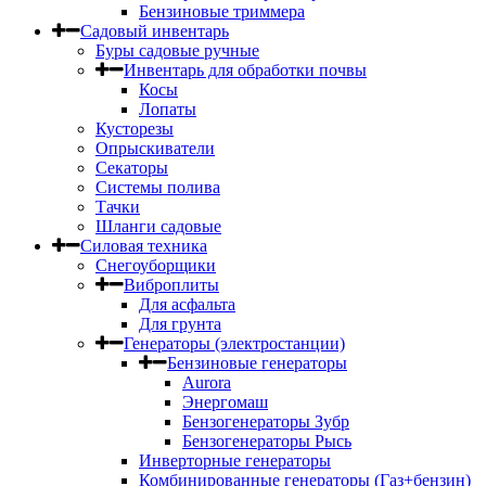
Бензиновые триммера
Садовый инвентарь
Буры садовые ручные
Инвентарь для обработки почвы
Косы
Лопаты
Кусторезы
Опрыскиватели
Секаторы
Системы полива
Тачки
Шланги садовые
Силовая техника
Снегоуборщики
Виброплиты
Для асфальта
Для грунта
Генераторы (электростанции)
Бензиновые генераторы
Aurora
Энергомаш
Бензогенераторы Зубр
Бензогенераторы Рысь
Инверторные генераторы
Комбинированные генераторы (Газ+бензин)