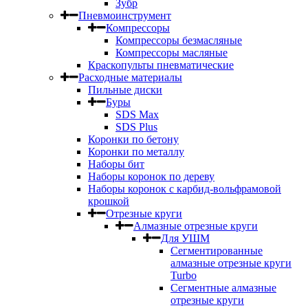
Зубр
Пневмоинструмент
Компрессоры
Компрессоры безмасляные
Компрессоры масляные
Краскопульты пневматические
Расходные материалы
Пильные диски
Буры
SDS Max
SDS Plus
Коронки по бетону
Коронки по металлу
Наборы бит
Наборы коронок по дереву
Наборы коронок с карбид-вольфрамовой
крошкой
Отрезные круги
Алмазные отрезные круги
Для УШМ
Сегментированные
алмазные отрезные круги
Turbo
Сегментные алмазные
отрезные круги