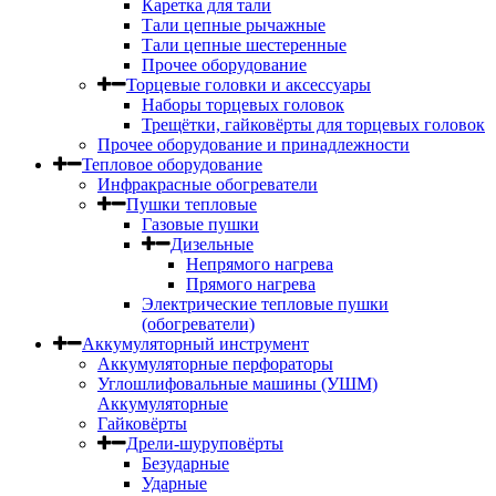
Каретка для тали
Тали цепные рычажные
Тали цепные шестеренные
Прочее оборудование
Торцевые головки и аксессуары
Наборы торцевых головок
Трещётки, гайковёрты для торцевых головок
Прочее оборудование и принадлежности
Тепловое оборудование
Инфракрасные обогреватели
Пушки тепловые
Газовые пушки
Дизельные
Непрямого нагрева
Прямого нагрева
Электрические тепловые пушки
(обогреватели)
Аккумуляторный инструмент
Аккумуляторные перфораторы
Углошлифовальные машины (УШМ)
Аккумуляторные
Гайковёрты
Дрели-шуруповёрты
Безударные
Ударные