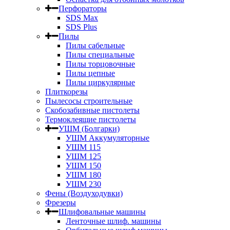
Перфораторы
SDS Max
SDS Plus
Пилы
Пилы сабельные
Пилы специальные
Пилы торцовочные
Пилы цепные
Пилы циркулярные
Плиткорезы
Пылесосы строительные
Скобозабивные пистолеты
Термоклеящие пистолеты
УШМ (Болгарки)
УШМ Аккумуляторные
УШМ 115
УШМ 125
УШМ 150
УШМ 180
УШМ 230
Фены (Воздуходувки)
Фрезеры
Шлифовальные машины
Ленточные шлиф. машины