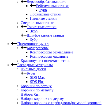
Деревообрабатывающие
Рейсмусовые станки
Зубр
Лобзиковые станки
Пильные станки
Сверлильные станки
Точильные станки
Зубр
Шлифовальные станки
Зубр
Пневмоинструмент
Компрессоры
Компрессоры безмасляные
Компрессоры масляные
Краскопульты пневматические
Расходные материалы
Пильные диски
Буры
SDS Max
SDS Plus
Коронки по бетону
Коронки по металлу
Наборы бит
Наборы коронок по дереву
Наборы коронок с карбид-вольфрамовой крошкой