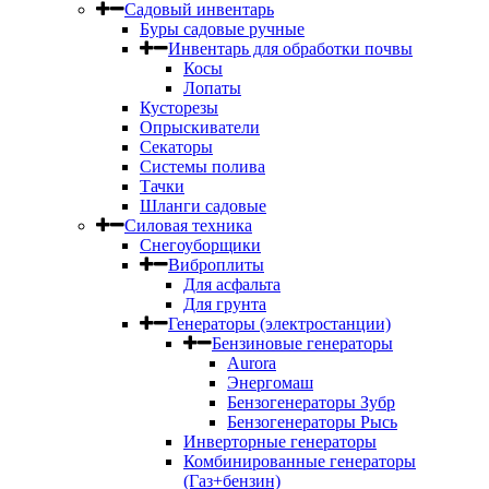
Садовый инвентарь
Буры садовые ручные
Инвентарь для обработки почвы
Косы
Лопаты
Кусторезы
Опрыскиватели
Секаторы
Системы полива
Тачки
Шланги садовые
Силовая техника
Снегоуборщики
Виброплиты
Для асфальта
Для грунта
Генераторы (электростанции)
Бензиновые генераторы
Aurora
Энергомаш
Бензогенераторы Зубр
Бензогенераторы Рысь
Инверторные генераторы
Комбинированные генераторы
(Газ+бензин)