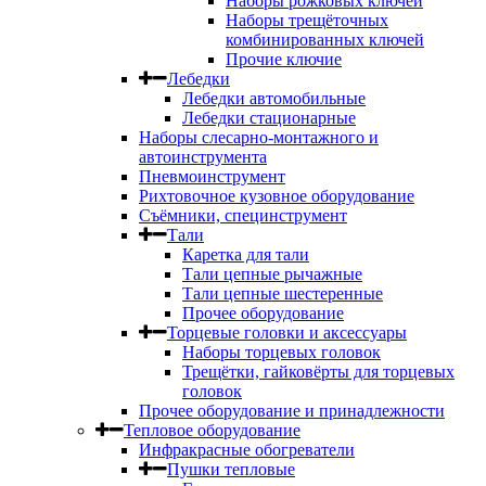
Наборы рожковых ключей
Наборы трещёточных
комбинированных ключей
Прочие ключие
Лебедки
Лебедки автомобильные
Лебедки стационарные
Наборы слесарно-монтажного и
автоинструмента
Пневмоинструмент
Рихтовочное кузовное оборудование
Съёмники, специнструмент
Тали
Каретка для тали
Тали цепные рычажные
Тали цепные шестеренные
Прочее оборудование
Торцевые головки и аксессуары
Наборы торцевых головок
Трещётки, гайковёрты для торцевых
головок
Прочее оборудование и принадлежности
Тепловое оборудование
Инфракрасные обогреватели
Пушки тепловые