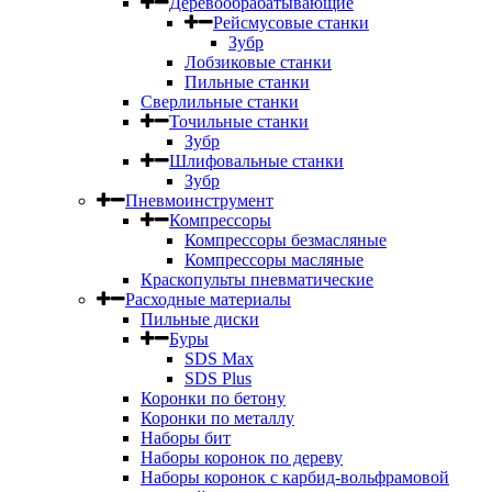
Деревообрабатывающие
Рейсмусовые станки
Зубр
Лобзиковые станки
Пильные станки
Сверлильные станки
Точильные станки
Зубр
Шлифовальные станки
Зубр
Пневмоинструмент
Компрессоры
Компрессоры безмасляные
Компрессоры масляные
Краскопульты пневматические
Расходные материалы
Пильные диски
Буры
SDS Max
SDS Plus
Коронки по бетону
Коронки по металлу
Наборы бит
Наборы коронок по дереву
Наборы коронок с карбид-вольфрамовой