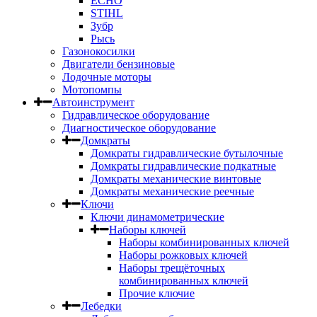
ECHO
STIHL
Зубр
Рысь
Газонокосилки
Двигатели бензиновые
Лодочные моторы
Мотопомпы
Автоинструмент
Гидравлическое оборудование
Диагностическое оборудование
Домкраты
Домкраты гидравлические бутылочные
Домкраты гидравлические подкатные
Домкраты механические винтовые
Домкраты механические реечные
Ключи
Ключи динамометрические
Наборы ключей
Наборы комбинированных ключей
Наборы рожковых ключей
Наборы трещёточных
комбинированных ключей
Прочие ключие
Лебедки