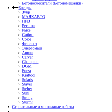
Бетоносмесители (Бетономешалки)
Бренды
Зубр
МАЯКАВТО
НИЗ
Ресанта
Рысь
Сибин
Союз
Фиолент
Энергомаш
Aurora
Carver
Champion
DGM
Forza
Kraftool
Solaris
Stayer
Steher
Stihl
Strong
Sturm!
Строительные и монтажные работы
...