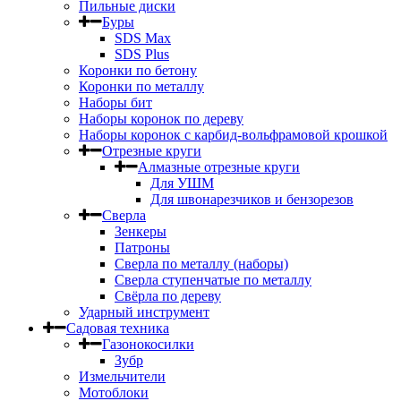
Пильные диски
Буры
SDS Max
SDS Plus
Коронки по бетону
Коронки по металлу
Наборы бит
Наборы коронок по дереву
Наборы коронок с карбид-вольфрамовой крошкой
Отрезные круги
Алмазные отрезные круги
Для УШМ
Для швонарезчиков и бензорезов
Сверла
Зенкеры
Патроны
Сверла по металлу (наборы)
Сверла ступенчатые по металлу
Свёрла по дереву
Ударный инструмент
Садовая техника
Газонокосилки
Зубр
Измельчители
Мотоблоки