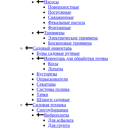
Насосы
Поверхностные
Погружные
Скважинные
Фекальные насосы
Фонтанные
Триммеры
Электрические триммера
Бензиновые триммера
Садовый инвентарь
Буры садовые ручные
Инвентарь для обработки почвы
Косы
Лопаты
Кусторезы
Опрыскиватели
Секаторы
Системы полива
Тачки
Шланги садовые
Силовая техника
Снегоуборщики
Виброплиты
Для асфальта
Для грунта