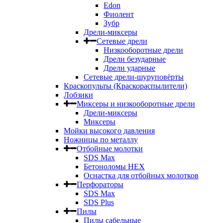
Edon
Фиолент
Зубр
Дрели-миксеры
Сетевые дрели
Низкооборотные дрели
Дрели безударные
Дрели ударные
Сетевые дрели-шуруповёрты
Краскопульты (Краскораспылители)
Лобзики
Миксеры и низкооборотные дрели
Дрели-миксеры
Миксеры
Мойки высокого давления
Ножницы по металлу
Отбойные молотки
SDS Max
Бетоноломы HEX
Оснастка для отбойных молотков
Перфораторы
SDS Max
SDS Plus
Пилы
Пилы сабельные