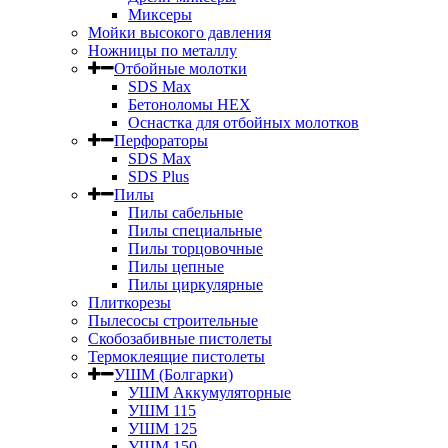
Миксеры
Мойки высокого давления
Ножницы по металлу
Отбойные молотки
SDS Max
Бетоноломы HEX
Оснастка для отбойных молотков
Перфораторы
SDS Max
SDS Plus
Пилы
Пилы сабельные
Пилы специальные
Пилы торцовочные
Пилы цепные
Пилы циркулярные
Плиткорезы
Пылесосы строительные
Скобозабивные пистолеты
Термоклеящие пистолеты
УШМ (Болгарки)
УШМ Аккумуляторные
УШМ 115
УШМ 125
УШМ 150