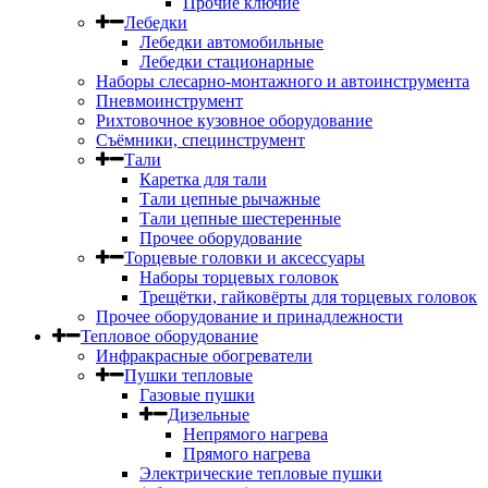
Прочие ключие
Лебедки
Лебедки автомобильные
Лебедки стационарные
Наборы слесарно-монтажного и автоинструмента
Пневмоинструмент
Рихтовочное кузовное оборудование
Съёмники, специнструмент
Тали
Каретка для тали
Тали цепные рычажные
Тали цепные шестеренные
Прочее оборудование
Торцевые головки и аксессуары
Наборы торцевых головок
Трещётки, гайковёрты для торцевых головок
Прочее оборудование и принадлежности
Тепловое оборудование
Инфракрасные обогреватели
Пушки тепловые
Газовые пушки
Дизельные
Непрямого нагрева
Прямого нагрева
Электрические тепловые пушки