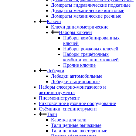
Домкраты гидравлические подкатные
Домкраты механические винтовые
Домкраты механические реечные
Ключи
Ключи динамометрические
Наборы ключей
Наборы комбинированных
ключей
Наборы рожковых ключей
Наборы трещёточных
комбинированных ключей
Прочие ключие
Лебедки
Лебедки автомобильные
Лебедки стационарные
Наборы слесарно-монтажного и
автоинструмента
Пневмоинструмент
Рихтовочное кузовное оборудование
Съёмники, специнструмент
Тали
Каретка для тали
Тали цепные рычажные
Тали цепные шестеренные