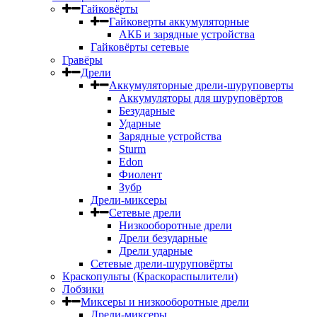
Гайковёрты
Гайковерты аккумуляторные
АКБ и зарядные устройства
Гайковёрты сетевые
Гравёры
Дрели
Аккумуляторные дрели-шуруповерты
Аккумуляторы для шуруповёртов
Безударные
Ударные
Зарядные устройства
Sturm
Edon
Фиолент
Зубр
Дрели-миксеры
Сетевые дрели
Низкооборотные дрели
Дрели безударные
Дрели ударные
Сетевые дрели-шуруповёрты
Краскопульты (Краскораспылители)
Лобзики
Миксеры и низкооборотные дрели
Дрели-миксеры