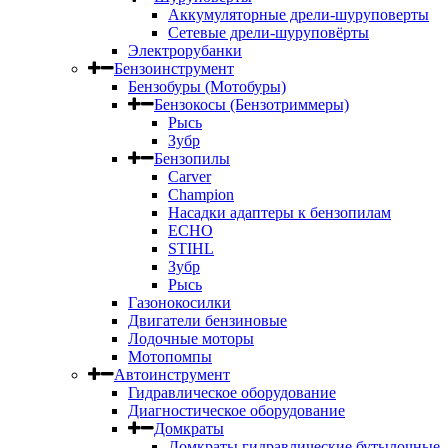
Аккумуляторные дрели-шуруповерты
Сетевые дрели-шуруповёрты
Электрорубанки
Бензоинструмент
Бензобуры (Мотобуры)
Бензокосы (Бензотриммеры)
Рысь
Зубр
Бензопилы
Carver
Champion
Насадки адаптеры к бензопилам
ECHO
STIHL
Зубр
Рысь
Газонокосилки
Двигатели бензиновые
Лодочные моторы
Мотопомпы
Автоинструмент
Гидравлическое оборудование
Диагностическое оборудование
Домкраты
Домкраты гидравлические бутылочные