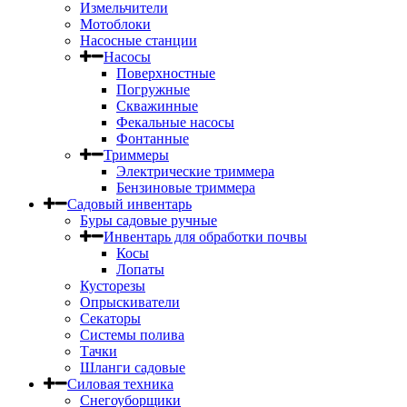
Измельчители
Мотоблоки
Насосные станции
Насосы
Поверхностные
Погружные
Скважинные
Фекальные насосы
Фонтанные
Триммеры
Электрические триммера
Бензиновые триммера
Садовый инвентарь
Буры садовые ручные
Инвентарь для обработки почвы
Косы
Лопаты
Кусторезы
Опрыскиватели
Секаторы
Системы полива
Тачки
Шланги садовые
Силовая техника
Снегоуборщики