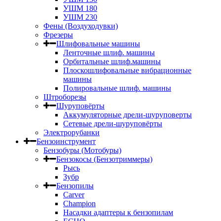
УШМ 180
УШМ 230
Фены (Воздуходувки)
Фрезеры
Шлифовальные машины
Ленточные шлиф. машины
Орбитальные шлиф.машины
Плоскошлифовальные вибрационные
машины
Полировальные шлиф. машины
Штроборезы
Шуруповёрты
Аккумуляторные дрели-шуруповерты
Сетевые дрели-шуруповёрты
Электрорубанки
Бензоинструмент
Бензобуры (Мотобуры)
Бензокосы (Бензотриммеры)
Рысь
Зубр
Бензопилы
Carver
Champion
Насадки адаптеры к бензопилам