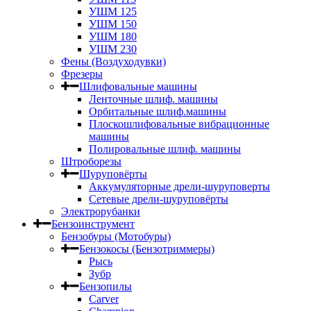
УШМ 125
УШМ 150
УШМ 180
УШМ 230
Фены (Воздуходувки)
Фрезеры
Шлифовальные машины
Ленточные шлиф. машины
Орбитальные шлиф.машины
Плоскошлифовальные вибрационные
машины
Полировальные шлиф. машины
Штроборезы
Шуруповёрты
Аккумуляторные дрели-шуруповерты
Сетевые дрели-шуруповёрты
Электрорубанки
Бензоинструмент
Бензобуры (Мотобуры)
Бензокосы (Бензотриммеры)
Рысь
Зубр
Бензопилы
Carver