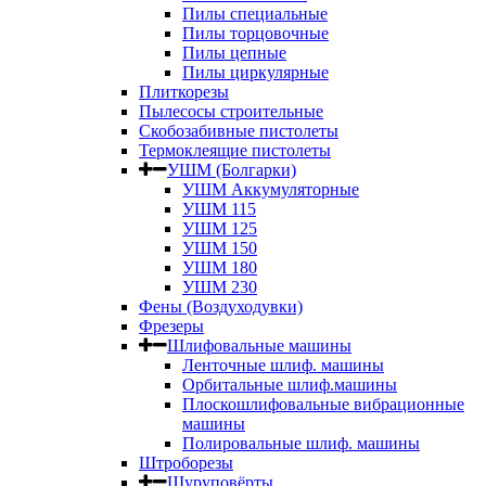
Пилы специальные
Пилы торцовочные
Пилы цепные
Пилы циркулярные
Плиткорезы
Пылесосы строительные
Скобозабивные пистолеты
Термоклеящие пистолеты
УШМ (Болгарки)
УШМ Аккумуляторные
УШМ 115
УШМ 125
УШМ 150
УШМ 180
УШМ 230
Фены (Воздуходувки)
Фрезеры
Шлифовальные машины
Ленточные шлиф. машины
Орбитальные шлиф.машины
Плоскошлифовальные вибрационные
машины
Полировальные шлиф. машины
Штроборезы
Шуруповёрты