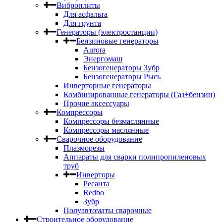
Виброплиты
Для асфальта
Для грунта
Генераторы (электростанции)
Бензиновые генераторы
Aurora
Энергомаш
Бензогенераторы Зубр
Бензогенераторы Рысь
Инверторные генераторы
Комбинированные генераторы (Газ+бензин)
Прочие аксессуары
Компрессоры
Компрессоры безмаслянные
Компрессоры маслянные
Сварочное оборудование
Плазморезы
Аппараты для сварки полипропиленовых
труб
Инверторы
Ресанта
Redbo
Зубр
Полуавтоматы сварочные
Строительное оборудование