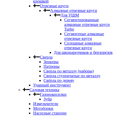
крошкой
Отрезные круги
Алмазные отрезные круги
Для УШМ
Сегментированные
алмазные отрезные круги
Turbo
Сегментные алмазные
отрезные круги
Сплошные алмазные
отрезные круги
Для швонарезчиков и бензорезов
Сверла
Зенкеры
Патроны
Сверла по металлу (наборы)
Сверла ступенчатые по металлу
Свёрла по дереву
Ударный инструмент
Садовая техника
Газонокосилки
Зубр
Измельчители
Мотоблоки
Насосные станции