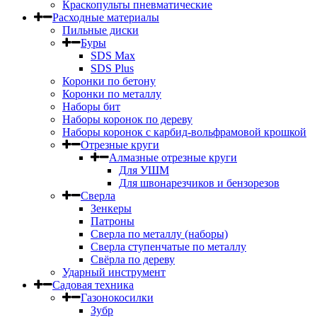
Краскопульты пневматические
Расходные материалы
Пильные диски
Буры
SDS Max
SDS Plus
Коронки по бетону
Коронки по металлу
Наборы бит
Наборы коронок по дереву
Наборы коронок с карбид-вольфрамовой крошкой
Отрезные круги
Алмазные отрезные круги
Для УШМ
Для швонарезчиков и бензорезов
Сверла
Зенкеры
Патроны
Сверла по металлу (наборы)
Сверла ступенчатые по металлу
Свёрла по дереву
Ударный инструмент
Садовая техника
Газонокосилки
Зубр