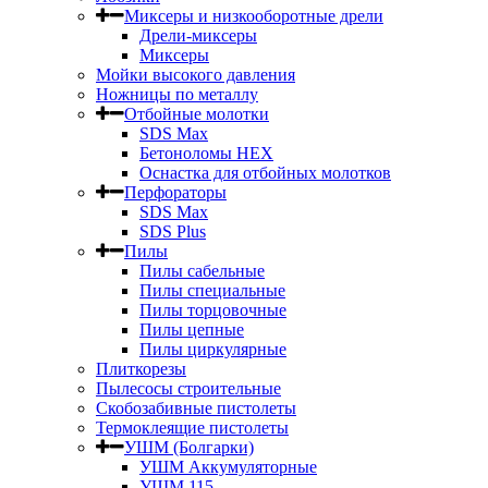
Миксеры и низкооборотные дрели
Дрели-миксеры
Миксеры
Мойки высокого давления
Ножницы по металлу
Отбойные молотки
SDS Max
Бетоноломы HEX
Оснастка для отбойных молотков
Перфораторы
SDS Max
SDS Plus
Пилы
Пилы сабельные
Пилы специальные
Пилы торцовочные
Пилы цепные
Пилы циркулярные
Плиткорезы
Пылесосы строительные
Скобозабивные пистолеты
Термоклеящие пистолеты
УШМ (Болгарки)
УШМ Аккумуляторные
УШМ 115