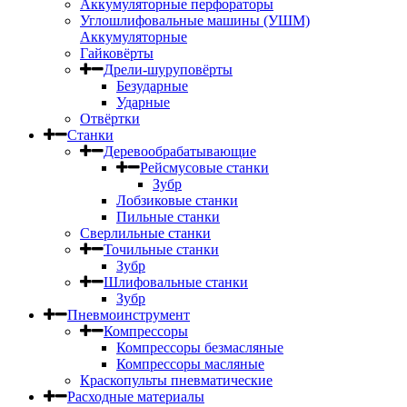
Аккумуляторные перфораторы
Углошлифовальные машины (УШМ)
Аккумуляторные
Гайковёрты
Дрели-шуруповёрты
Безударные
Ударные
Отвёртки
Станки
Деревообрабатывающие
Рейсмусовые станки
Зубр
Лобзиковые станки
Пильные станки
Сверлильные станки
Точильные станки
Зубр
Шлифовальные станки
Зубр
Пневмоинструмент
Компрессоры
Компрессоры безмасляные
Компрессоры масляные
Краскопульты пневматические
Расходные материалы