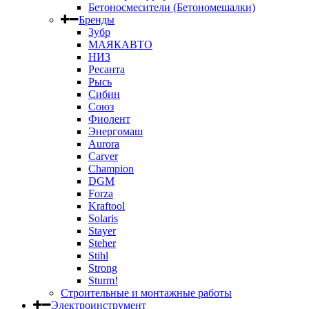
Бетоносмесители (Бетономешалки)
Бренды
Зубр
МАЯКАВТО
НИЗ
Ресанта
Рысь
Сибин
Союз
Фиолент
Энергомаш
Aurora
Carver
Champion
DGM
Forza
Kraftool
Solaris
Stayer
Steher
Stihl
Strong
Sturm!
Строительные и монтажные работы
Электроинструмент