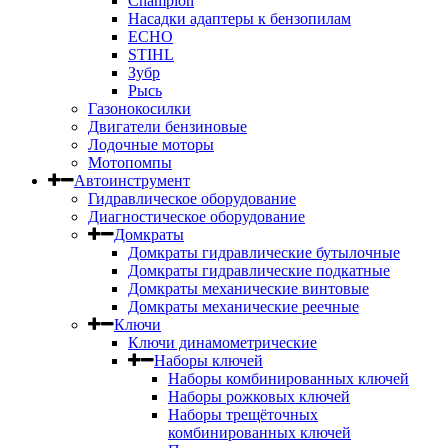
Champion
Насадки адаптеры к бензопилам
ECHO
STIHL
Зубр
Рысь
Газонокосилки
Двигатели бензиновые
Лодочные моторы
Мотопомпы
Автоинструмент
Гидравлическое оборудование
Диагностическое оборудование
Домкраты
Домкраты гидравлические бутылочные
Домкраты гидравлические подкатные
Домкраты механические винтовые
Домкраты механические реечные
Ключи
Ключи динамометрические
Наборы ключей
Наборы комбинированных ключей
Наборы рожковых ключей
Наборы трещёточных
комбинированных ключей