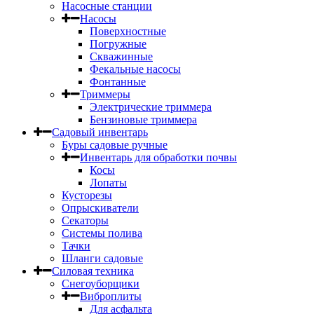
Насосные станции
Насосы
Поверхностные
Погружные
Скважинные
Фекальные насосы
Фонтанные
Триммеры
Электрические триммера
Бензиновые триммера
Садовый инвентарь
Буры садовые ручные
Инвентарь для обработки почвы
Косы
Лопаты
Кусторезы
Опрыскиватели
Секаторы
Системы полива
Тачки
Шланги садовые
Силовая техника
Снегоуборщики
Виброплиты
Для асфальта