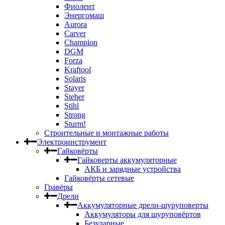
Фиолент
Энергомаш
Aurora
Carver
Champion
DGM
Forza
Kraftool
Solaris
Stayer
Steher
Stihl
Strong
Sturm!
Строительные и монтажные работы
Электроинструмент
Гайковёрты
Гайковерты аккумуляторные
АКБ и зарядные устройства
Гайковёрты сетевые
Гравёры
Дрели
Аккумуляторные дрели-шуруповерты
Аккумуляторы для шуруповёртов
Безударные