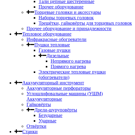
Тали цепные шестеренные
Прочее оборудование
Торцевые головки и аксессуары
Наборы торцевых головок
Трещётки, гайковёрты для торцевых головок
Прочее оборудование и принадлежности
Тепловое оборудование
Инфракрасные обогреватели
Пушки тепловые
Газовые пушки
Дизельные
Непрямого нагрева
Прямого нагрева
Электрические тепловые пушки
(обогреватели)
Аккумуляторный инструмент
Аккумуляторные перфораторы
Углошлифовальные машины (УШМ)
Аккумуляторные
Гайковёрты
Дрели-шуруповёрты
Безударные
Ударные
Отвёртки
Станки