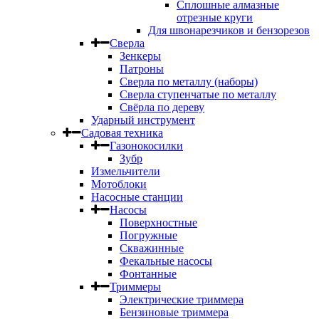
Сплошные алмазные
отрезные круги
Для швонарезчиков и бензорезов
Сверла
Зенкеры
Патроны
Сверла по металлу (наборы)
Сверла ступенчатые по металлу
Свёрла по дереву
Ударный инструмент
Садовая техника
Газонокосилки
Зубр
Измельчители
Мотоблоки
Насосные станции
Насосы
Поверхностные
Погружные
Скважинные
Фекальные насосы
Фонтанные
Триммеры
Электрические триммера
Бензиновые триммера