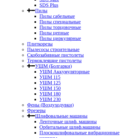
SDS Plus
Пилы
Пилы сабельные
Пилы специальные
Пилы торцовочные
Пилы цепные
Пилы циркулярные
Плиткорезы
Пылесосы строительные
Скобозабивные пистолеты
Термоклеящие пистолеты
УШМ (Болгарки)
УШМ Аккумуляторные
УШМ 115
УШМ 125
УШМ 150
УШМ 180
УШМ 230
Фены (Воздуходувки)
Фрезеры
Шлифовальные машины
Ленточные шлиф. машины
Орбитальные шлиф.машины
Плоскошлифовальные вибрационные