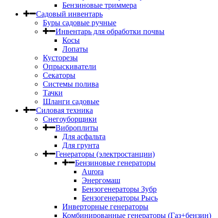
Бензиновые триммера
Садовый инвентарь
Буры садовые ручные
Инвентарь для обработки почвы
Косы
Лопаты
Кусторезы
Опрыскиватели
Секаторы
Системы полива
Тачки
Шланги садовые
Силовая техника
Снегоуборщики
Виброплиты
Для асфальта
Для грунта
Генераторы (электростанции)
Бензиновые генераторы
Aurora
Энергомаш
Бензогенераторы Зубр
Бензогенераторы Рысь
Инверторные генераторы
Комбинированные генераторы (Газ+бензин)