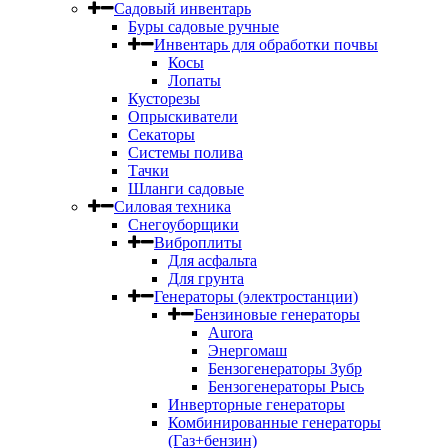
Садовый инвентарь
Буры садовые ручные
Инвентарь для обработки почвы
Косы
Лопаты
Кусторезы
Опрыскиватели
Секаторы
Системы полива
Тачки
Шланги садовые
Силовая техника
Снегоуборщики
Виброплиты
Для асфальта
Для грунта
Генераторы (электростанции)
Бензиновые генераторы
Aurora
Энергомаш
Бензогенераторы Зубр
Бензогенераторы Рысь
Инверторные генераторы
Комбинированные генераторы
(Газ+бензин)