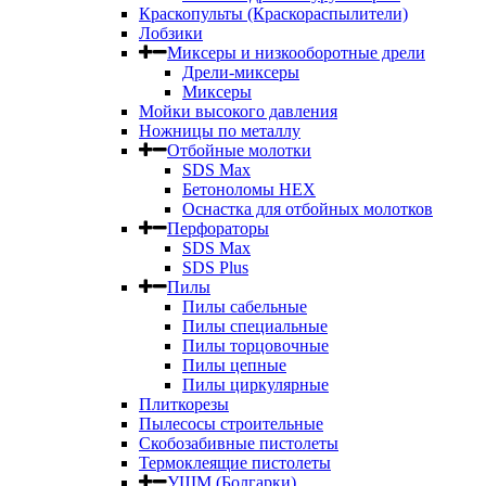
Краскопульты (Краскораспылители)
Лобзики
Миксеры и низкооборотные дрели
Дрели-миксеры
Миксеры
Мойки высокого давления
Ножницы по металлу
Отбойные молотки
SDS Max
Бетоноломы HEX
Оснастка для отбойных молотков
Перфораторы
SDS Max
SDS Plus
Пилы
Пилы сабельные
Пилы специальные
Пилы торцовочные
Пилы цепные
Пилы циркулярные
Плиткорезы
Пылесосы строительные
Скобозабивные пистолеты
Термоклеящие пистолеты
УШМ (Болгарки)