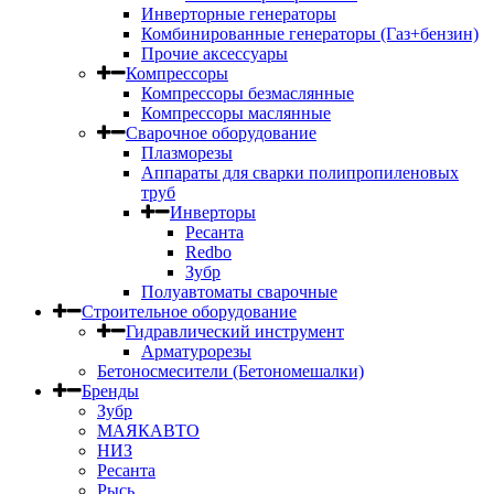
Инверторные генераторы
Комбинированные генераторы (Газ+бензин)
Прочие аксессуары
Компрессоры
Компрессоры безмаслянные
Компрессоры маслянные
Сварочное оборудование
Плазморезы
Аппараты для сварки полипропиленовых
труб
Инверторы
Ресанта
Redbo
Зубр
Полуавтоматы сварочные
Строительное оборудование
Гидравлический инструмент
Арматурорезы
Бетоносмесители (Бетономешалки)
Бренды
Зубр
МАЯКАВТО
НИЗ
Ресанта
Рысь