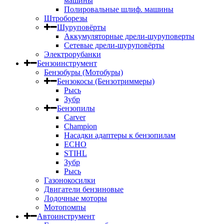
машины
Полировальные шлиф. машины
Штроборезы
Шуруповёрты
Аккумуляторные дрели-шуруповерты
Сетевые дрели-шуруповёрты
Электрорубанки
Бензоинструмент
Бензобуры (Мотобуры)
Бензокосы (Бензотриммеры)
Рысь
Зубр
Бензопилы
Carver
Champion
Насадки адаптеры к бензопилам
ECHO
STIHL
Зубр
Рысь
Газонокосилки
Двигатели бензиновые
Лодочные моторы
Мотопомпы
Автоинструмент