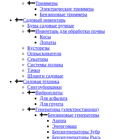
Триммеры
Электрические триммера
Бензиновые триммера
Садовый инвентарь
Буры садовые ручные
Инвентарь для обработки почвы
Косы
Лопаты
Кусторезы
Опрыскиватели
Секаторы
Системы полива
Тачки
Шланги садовые
Силовая техника
Снегоуборщики
Виброплиты
Для асфальта
Для грунта
Генераторы (электростанции)
Бензиновые генераторы
Aurora
Энергомаш
Бензогенераторы Зубр
Бензогенераторы Рысь