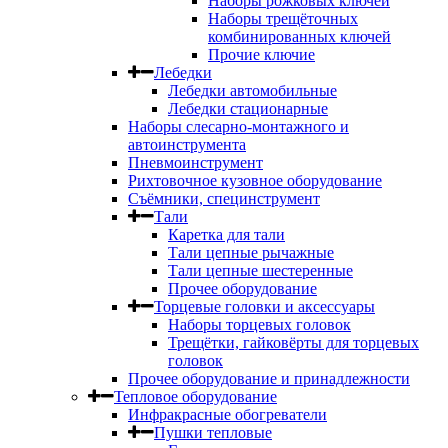
Наборы рожковых ключей
Наборы трещёточных
комбинированных ключей
Прочие ключие
Лебедки
Лебедки автомобильные
Лебедки стационарные
Наборы слесарно-монтажного и
автоинструмента
Пневмоинструмент
Рихтовочное кузовное оборудование
Съёмники, специнструмент
Тали
Каретка для тали
Тали цепные рычажные
Тали цепные шестеренные
Прочее оборудование
Торцевые головки и аксессуары
Наборы торцевых головок
Трещётки, гайковёрты для торцевых
головок
Прочее оборудование и принадлежности
Тепловое оборудование
Инфракрасные обогреватели
Пушки тепловые