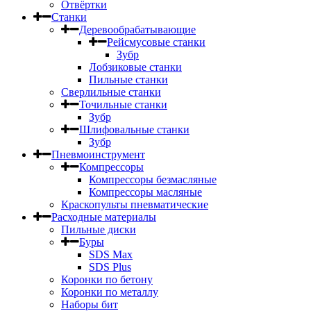
Отвёртки
Станки
Деревообрабатывающие
Рейсмусовые станки
Зубр
Лобзиковые станки
Пильные станки
Сверлильные станки
Точильные станки
Зубр
Шлифовальные станки
Зубр
Пневмоинструмент
Компрессоры
Компрессоры безмасляные
Компрессоры масляные
Краскопульты пневматические
Расходные материалы
Пильные диски
Буры
SDS Max
SDS Plus
Коронки по бетону
Коронки по металлу
Наборы бит