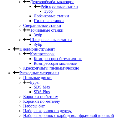
Деревообрабатывающие
Рейсмусовые станки
Зубр
Лобзиковые станки
Пильные станки
Сверлильные станки
Точильные станки
Зубр
Шлифовальные станки
Зубр
Пневмоинструмент
Компрессоры
Компрессоры безмасляные
Компрессоры масляные
Краскопульты пневматические
Расходные материалы
Пильные диски
Буры
SDS Max
SDS Plus
Коронки по бетону
Коронки по металлу
Наборы бит
Наборы коронок по дереву
Наборы коронок с карбид-вольфрамовой крошкой