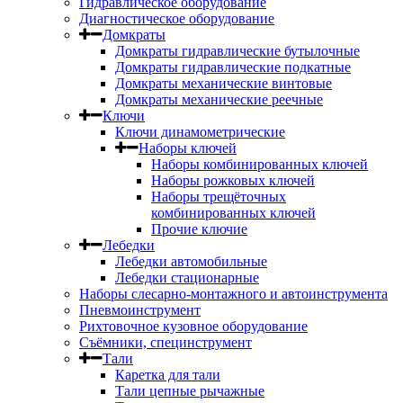
Гидравлическое оборудование
Диагностическое оборудование
Домкраты
Домкраты гидравлические бутылочные
Домкраты гидравлические подкатные
Домкраты механические винтовые
Домкраты механические реечные
Ключи
Ключи динамометрические
Наборы ключей
Наборы комбинированных ключей
Наборы рожковых ключей
Наборы трещёточных
комбинированных ключей
Прочие ключие
Лебедки
Лебедки автомобильные
Лебедки стационарные
Наборы слесарно-монтажного и автоинструмента
Пневмоинструмент
Рихтовочное кузовное оборудование
Съёмники, специнструмент
Тали
Каретка для тали
Тали цепные рычажные