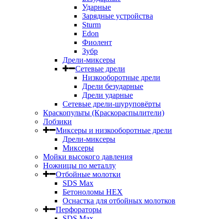
Ударные
Зарядные устройства
Sturm
Edon
Фиолент
Зубр
Дрели-миксеры
Сетевые дрели
Низкооборотные дрели
Дрели безударные
Дрели ударные
Сетевые дрели-шуруповёрты
Краскопульты (Краскораспылители)
Лобзики
Миксеры и низкооборотные дрели
Дрели-миксеры
Миксеры
Мойки высокого давления
Ножницы по металлу
Отбойные молотки
SDS Max
Бетоноломы HEX
Оснастка для отбойных молотков
Перфораторы
SDS Max