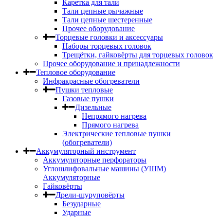
Каретка для тали
Тали цепные рычажные
Тали цепные шестеренные
Прочее оборудование
Торцевые головки и аксессуары
Наборы торцевых головок
Трещётки, гайковёрты для торцевых головок
Прочее оборудование и принадлежности
Тепловое оборудование
Инфракрасные обогреватели
Пушки тепловые
Газовые пушки
Дизельные
Непрямого нагрева
Прямого нагрева
Электрические тепловые пушки
(обогреватели)
Аккумуляторный инструмент
Аккумуляторные перфораторы
Углошлифовальные машины (УШМ)
Аккумуляторные
Гайковёрты
Дрели-шуруповёрты
Безударные
Ударные