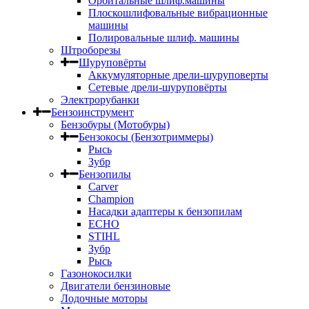
Орбитальные шлиф.машины
Плоскошлифовальные вибрационные
машины
Полировальные шлиф. машины
Штроборезы
Шуруповёрты
Аккумуляторные дрели-шуруповерты
Сетевые дрели-шуруповёрты
Электрорубанки
Бензоинструмент
Бензобуры (Мотобуры)
Бензокосы (Бензотриммеры)
Рысь
Зубр
Бензопилы
Carver
Champion
Насадки адаптеры к бензопилам
ECHO
STIHL
Зубр
Рысь
Газонокосилки
Двигатели бензиновые
Лодочные моторы