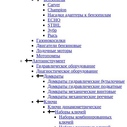
Carver
Champion
Насадки адаптеры к бензопилам
ECHO
STIHL
Зубр
Рысь
Газонокосилки
Двигатели бензиновые
Лодочные моторы
Мотопомпы
Автоинструмент
Гидравлическое оборудование
Диагностическое оборудование
Домкраты
Домкраты гидравлические бутылочные
Домкраты гидравлические подкатные
Домкраты механические винтовые
Домкраты механические реечные
Ключи
Ключи динамометрические
Наборы ключей
Наборы комбинированных
ключей