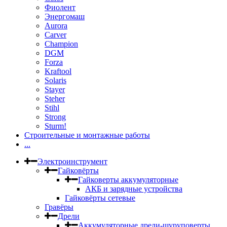
Фиолент
Энергомаш
Aurora
Carver
Champion
DGM
Forza
Kraftool
Solaris
Stayer
Steher
Stihl
Strong
Sturm!
Строительные и монтажные работы
...
Электроинструмент
Гайковёрты
Гайковерты аккумуляторные
АКБ и зарядные устройства
Гайковёрты сетевые
Гравёры
Дрели
Аккумуляторные дрели-шуруповерты