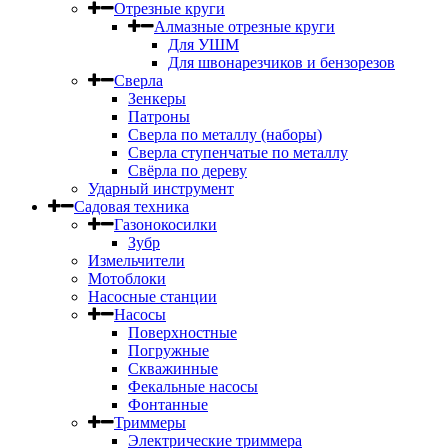
Отрезные круги
Алмазные отрезные круги
Для УШМ
Для швонарезчиков и бензорезов
Сверла
Зенкеры
Патроны
Сверла по металлу (наборы)
Сверла ступенчатые по металлу
Свёрла по дереву
Ударный инструмент
Садовая техника
Газонокосилки
Зубр
Измельчители
Мотоблоки
Насосные станции
Насосы
Поверхностные
Погружные
Скважинные
Фекальные насосы
Фонтанные
Триммеры
Электрические триммера