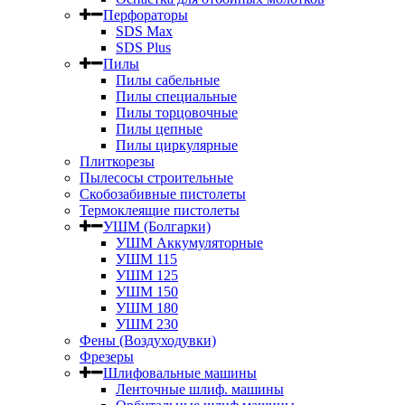
Перфораторы
SDS Max
SDS Plus
Пилы
Пилы сабельные
Пилы специальные
Пилы торцовочные
Пилы цепные
Пилы циркулярные
Плиткорезы
Пылесосы строительные
Скобозабивные пистолеты
Термоклеящие пистолеты
УШМ (Болгарки)
УШМ Аккумуляторные
УШМ 115
УШМ 125
УШМ 150
УШМ 180
УШМ 230
Фены (Воздуходувки)
Фрезеры
Шлифовальные машины
Ленточные шлиф. машины