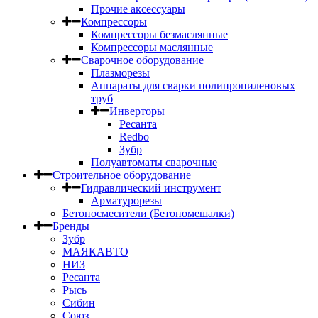
Прочие аксессуары
Компрессоры
Компрессоры безмаслянные
Компрессоры маслянные
Сварочное оборудование
Плазморезы
Аппараты для сварки полипропиленовых
труб
Инверторы
Ресанта
Redbo
Зубр
Полуавтоматы сварочные
Строительное оборудование
Гидравлический инструмент
Арматурорезы
Бетоносмесители (Бетономешалки)
Бренды
Зубр
МАЯКАВТО
НИЗ
Ресанта
Рысь
Сибин
Союз