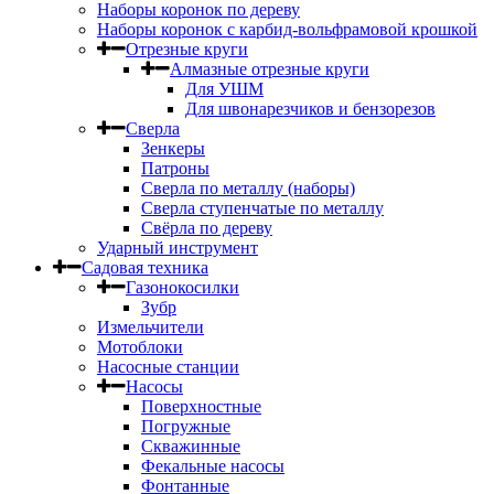
Наборы коронок по дереву
Наборы коронок с карбид-вольфрамовой крошкой
Отрезные круги
Алмазные отрезные круги
Для УШМ
Для швонарезчиков и бензорезов
Сверла
Зенкеры
Патроны
Сверла по металлу (наборы)
Сверла ступенчатые по металлу
Свёрла по дереву
Ударный инструмент
Садовая техника
Газонокосилки
Зубр
Измельчители
Мотоблоки
Насосные станции
Насосы
Поверхностные
Погружные
Скважинные
Фекальные насосы
Фонтанные