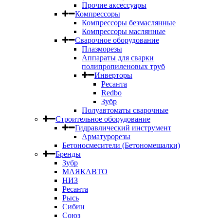
Прочие аксессуары
Компрессоры
Компрессоры безмаслянные
Компрессоры маслянные
Сварочное оборудование
Плазморезы
Аппараты для сварки
полипропиленовых труб
Инверторы
Ресанта
Redbo
Зубр
Полуавтоматы сварочные
Строительное оборудование
Гидравлический инструмент
Арматурорезы
Бетоносмесители (Бетономешалки)
Бренды
Зубр
МАЯКАВТО
НИЗ
Ресанта
Рысь
Сибин
Союз