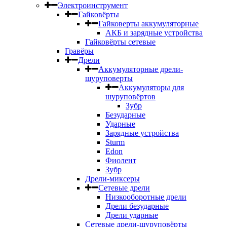
Электроинструмент
Гайковёрты
Гайковерты аккумуляторные
АКБ и зарядные устройства
Гайковёрты сетевые
Гравёры
Дрели
Аккумуляторные дрели-
шуруповерты
Аккумуляторы для
шуруповёртов
Зубр
Безударные
Ударные
Зарядные устройства
Sturm
Edon
Фиолент
Зубр
Дрели-миксеры
Сетевые дрели
Низкооборотные дрели
Дрели безударные
Дрели ударные
Сетевые дрели-шуруповёрты