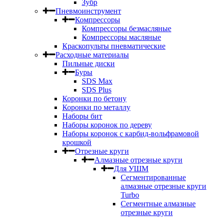
Зубр
Пневмоинструмент
Компрессоры
Компрессоры безмасляные
Компрессоры масляные
Краскопульты пневматические
Расходные материалы
Пильные диски
Буры
SDS Max
SDS Plus
Коронки по бетону
Коронки по металлу
Наборы бит
Наборы коронок по дереву
Наборы коронок с карбид-вольфрамовой
крошкой
Отрезные круги
Алмазные отрезные круги
Для УШМ
Сегментированные
алмазные отрезные круги
Turbo
Сегментные алмазные
отрезные круги