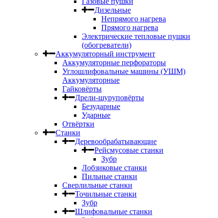
Газовые пушки
Дизельные
Непрямого нагрева
Прямого нагрева
Электрические тепловые пушки
(обогреватели)
Аккумуляторный инструмент
Аккумуляторные перфораторы
Углошлифовальные машины (УШМ)
Аккумуляторные
Гайковёрты
Дрели-шуруповёрты
Безударные
Ударные
Отвёртки
Станки
Деревообрабатывающие
Рейсмусовые станки
Зубр
Лобзиковые станки
Пильные станки
Сверлильные станки
Точильные станки
Зубр
Шлифовальные станки