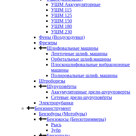
УШМ Аккумуляторные
УШМ 115
УШМ 125
УШМ 150
УШМ 180
УШМ 230
Фены (Воздуходувки)
Фрезеры
Шлифовальные машины
Ленточные шлиф. машины
Орбитальные шлиф.машины
Плоскошлифовальные вибрационные
машины
Полировальные шлиф. машины
Штроборезы
Шуруповёрты
Аккумуляторные дрели-шуруповерты
Сетевые дрели-шуруповёрты
Электрорубанки
Бензоинструмент
Бензобуры (Мотобуры)
Бензокосы (Бензотриммеры)
Рысь
Зубр
Бензопилы