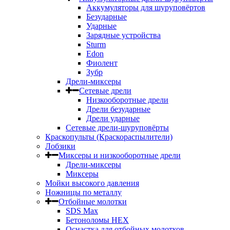
Аккумуляторы для шуруповёртов
Безударные
Ударные
Зарядные устройства
Sturm
Edon
Фиолент
Зубр
Дрели-миксеры
Сетевые дрели
Низкооборотные дрели
Дрели безударные
Дрели ударные
Сетевые дрели-шуруповёрты
Краскопульты (Краскораспылители)
Лобзики
Миксеры и низкооборотные дрели
Дрели-миксеры
Миксеры
Мойки высокого давления
Ножницы по металлу
Отбойные молотки
SDS Max
Бетоноломы HEX
Оснастка для отбойных молотков