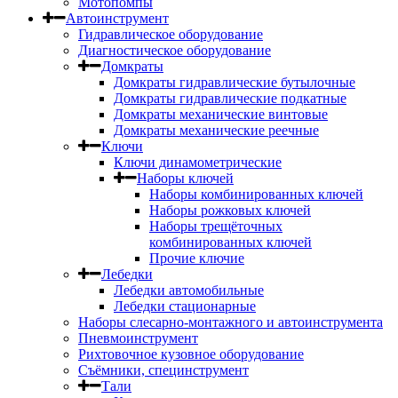
Мотопомпы
Автоинструмент
Гидравлическое оборудование
Диагностическое оборудование
Домкраты
Домкраты гидравлические бутылочные
Домкраты гидравлические подкатные
Домкраты механические винтовые
Домкраты механические реечные
Ключи
Ключи динамометрические
Наборы ключей
Наборы комбинированных ключей
Наборы рожковых ключей
Наборы трещёточных
комбинированных ключей
Прочие ключие
Лебедки
Лебедки автомобильные
Лебедки стационарные
Наборы слесарно-монтажного и автоинструмента
Пневмоинструмент
Рихтовочное кузовное оборудование
Съёмники, специнструмент
Тали