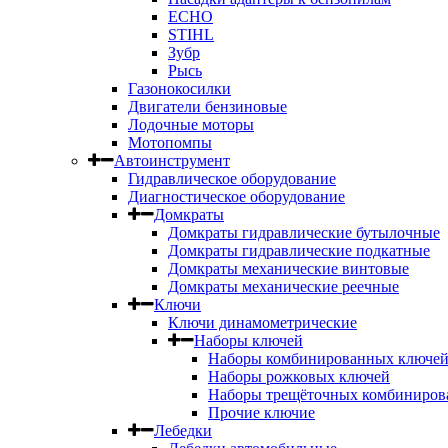
ECHO
STIHL
Зубр
Рысь
Газонокосилки
Двигатели бензиновые
Лодочные моторы
Мотопомпы
Автоинструмент
Гидравлическое оборудование
Диагностическое оборудование
Домкраты
Домкраты гидравлические бутылочные
Домкраты гидравлические подкатные
Домкраты механические винтовые
Домкраты механические реечные
Ключи
Ключи динамометрические
Наборы ключей
Наборы комбинированных ключе
Наборы рожковых ключей
Наборы трещёточных комбиниров
Прочие ключие
Лебедки