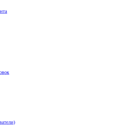
нта
овок
ватели)