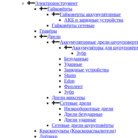
Электроинструмент
Гайковёрты
Гайковерты аккумуляторные
АКБ и зарядные устройства
Гайковёрты сетевые
Гравёры
Дрели
Аккумуляторные дрели-шуруповерт
Аккумуляторы для шуруповёр
Зубр
Безударные
Ударные
Зарядные устройства
Sturm
Edon
Фиолент
Зубр
Дрели-миксеры
Сетевые дрели
Низкооборотные дрели
Дрели безударные
Дрели ударные
Сетевые дрели-шуруповёрты
Краскопульты (Краскораспылители)
Лобзики