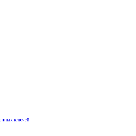
й
анных ключей