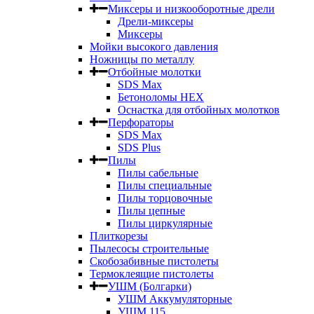
Миксеры и низкооборотные дрели
Дрели-миксеры
Миксеры
Мойки высокого давления
Ножницы по металлу
Отбойные молотки
SDS Max
Бетоноломы HEX
Оснастка для отбойных молотков
Перфораторы
SDS Max
SDS Plus
Пилы
Пилы сабельные
Пилы специальные
Пилы торцовочные
Пилы цепные
Пилы циркулярные
Плиткорезы
Пылесосы строительные
Скобозабивные пистолеты
Термоклеящие пистолеты
УШМ (Болгарки)
УШМ Аккумуляторные
УШМ 115