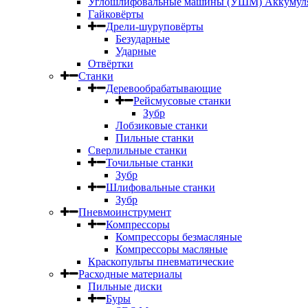
Углошлифовальные машины (УШМ) Аккумул
Гайковёрты
Дрели-шуруповёрты
Безударные
Ударные
Отвёртки
Станки
Деревообрабатывающие
Рейсмусовые станки
Зубр
Лобзиковые станки
Пильные станки
Сверлильные станки
Точильные станки
Зубр
Шлифовальные станки
Зубр
Пневмоинструмент
Компрессоры
Компрессоры безмасляные
Компрессоры масляные
Краскопульты пневматические
Расходные материалы
Пильные диски
Буры