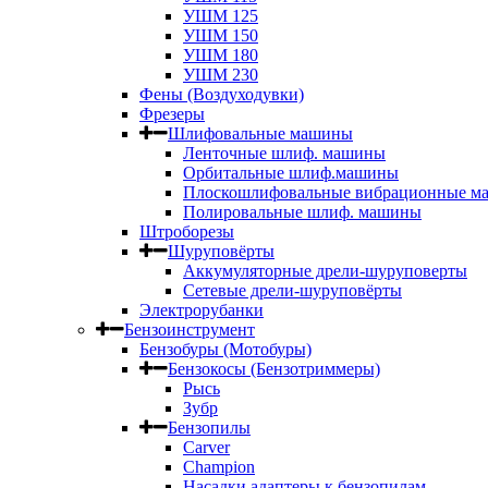
УШМ 125
УШМ 150
УШМ 180
УШМ 230
Фены (Воздуходувки)
Фрезеры
Шлифовальные машины
Ленточные шлиф. машины
Орбитальные шлиф.машины
Плоскошлифовальные вибрационные м
Полировальные шлиф. машины
Штроборезы
Шуруповёрты
Аккумуляторные дрели-шуруповерты
Сетевые дрели-шуруповёрты
Электрорубанки
Бензоинструмент
Бензобуры (Мотобуры)
Бензокосы (Бензотриммеры)
Рысь
Зубр
Бензопилы
Carver
Champion
Насадки адаптеры к бензопилам