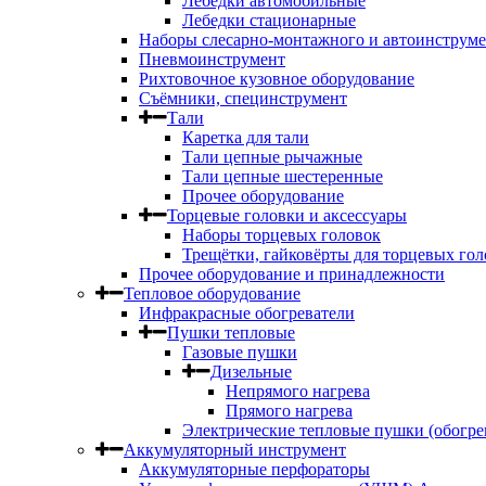
Лебедки автомобильные
Лебедки стационарные
Наборы слесарно-монтажного и автоинструме
Пневмоинструмент
Рихтовочное кузовное оборудование
Съёмники, специнструмент
Тали
Каретка для тали
Тали цепные рычажные
Тали цепные шестеренные
Прочее оборудование
Торцевые головки и аксессуары
Наборы торцевых головок
Трещётки, гайковёрты для торцевых гол
Прочее оборудование и принадлежности
Тепловое оборудование
Инфракрасные обогреватели
Пушки тепловые
Газовые пушки
Дизельные
Непрямого нагрева
Прямого нагрева
Электрические тепловые пушки (обогре
Аккумуляторный инструмент
Аккумуляторные перфораторы