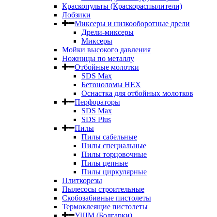
Краскопульты (Краскораспылители)
Лобзики
Миксеры и низкооборотные дрели
Дрели-миксеры
Миксеры
Мойки высокого давления
Ножницы по металлу
Отбойные молотки
SDS Max
Бетоноломы HEX
Оснастка для отбойных молотков
Перфораторы
SDS Max
SDS Plus
Пилы
Пилы сабельные
Пилы специальные
Пилы торцовочные
Пилы цепные
Пилы циркулярные
Плиткорезы
Пылесосы строительные
Скобозабивные пистолеты
Термоклеящие пистолеты
УШМ (Болгарки)