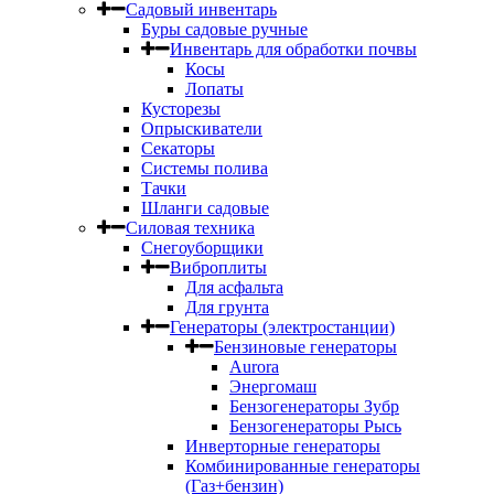
Садовый инвентарь
Буры садовые ручные
Инвентарь для обработки почвы
Косы
Лопаты
Кусторезы
Опрыскиватели
Секаторы
Системы полива
Тачки
Шланги садовые
Силовая техника
Снегоуборщики
Виброплиты
Для асфальта
Для грунта
Генераторы (электростанции)
Бензиновые генераторы
Aurora
Энергомаш
Бензогенераторы Зубр
Бензогенераторы Рысь
Инверторные генераторы
Комбинированные генераторы
(Газ+бензин)