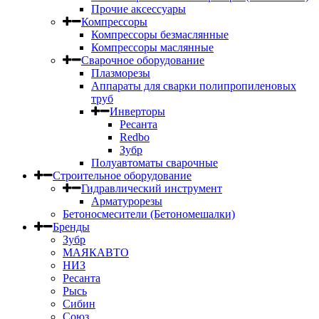
Прочие аксессуары
Компрессоры
Компрессоры безмаслянные
Компрессоры маслянные
Сварочное оборудование
Плазморезы
Аппараты для сварки полипропиленовых
труб
Инверторы
Ресанта
Redbo
Зубр
Полуавтоматы сварочные
Строительное оборудование
Гидравлический инструмент
Арматурорезы
Бетоносмесители (Бетономешалки)
Бренды
Зубр
МАЯКАВТО
НИЗ
Ресанта
Рысь
Сибин
Союз