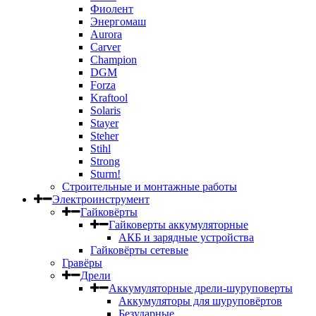
Фиолент
Энергомаш
Aurora
Carver
Champion
DGM
Forza
Kraftool
Solaris
Stayer
Steher
Stihl
Strong
Sturm!
Строительные и монтажные работы
Электроинструмент
Гайковёрты
Гайковерты аккумуляторные
АКБ и зарядные устройства
Гайковёрты сетевые
Гравёры
Дрели
Аккумуляторные дрели-шуруповерты
Аккумуляторы для шуруповёртов
Безударные