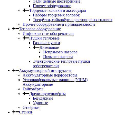
Тали цепные шестеренные
Прочее оборудование
Торцевые головки и аксессуары
Наборы торцевых головок
Трещётки, гайковёрты для торцевых головок
Прочее оборудование и принадлежности
Тепловое оборудование
Инфракрасные обогреватели
Пушки тепловые
Газовые пушки
Дизельные
Непрямого нагрева
Прямого нагрева
Электрические тепловые пушки
(обогреватели)
Аккумуляторный инструмент
Аккумуляторные перфораторы
Углошлифовальные машины (УШМ)
Аккумуляторные
Гайковёрты
Дрели-шуруповёрты
Безударные
Ударные
Отвёртки
Станки