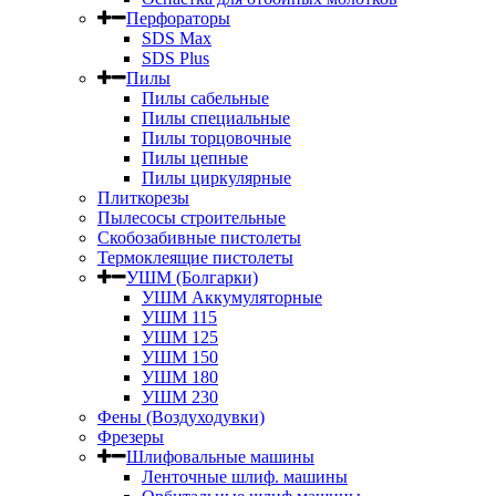
Перфораторы
SDS Max
SDS Plus
Пилы
Пилы сабельные
Пилы специальные
Пилы торцовочные
Пилы цепные
Пилы циркулярные
Плиткорезы
Пылесосы строительные
Скобозабивные пистолеты
Термоклеящие пистолеты
УШМ (Болгарки)
УШМ Аккумуляторные
УШМ 115
УШМ 125
УШМ 150
УШМ 180
УШМ 230
Фены (Воздуходувки)
Фрезеры
Шлифовальные машины
Ленточные шлиф. машины