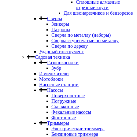
Сплошные алмазные
отрезные круги
Для швонарезчиков и бензорезов
Сверла
Зенкеры
Патроны
Сверла по металлу (наборы)
Сверла ступенчатые по металлу
Свёрла по дереву
Ударный инструмент
Садовая техника
Газонокосилки
Зубр
Измельчители
Мотоблоки
Насосные станции
Насосы
Поверхностные
Погружные
Скважинные
Фекальные насосы
Фонтанные
Триммеры
Электрические триммера
Бензиновые триммера