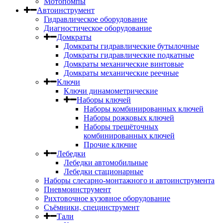
Мотопомпы
Автоинструмент
Гидравлическое оборудование
Диагностическое оборудование
Домкраты
Домкраты гидравлические бутылочные
Домкраты гидравлические подкатные
Домкраты механические винтовые
Домкраты механические реечные
Ключи
Ключи динамометрические
Наборы ключей
Наборы комбинированных ключей
Наборы рожковых ключей
Наборы трещёточных
комбинированных ключей
Прочие ключие
Лебедки
Лебедки автомобильные
Лебедки стационарные
Наборы слесарно-монтажного и автоинструмента
Пневмоинструмент
Рихтовочное кузовное оборудование
Съёмники, специнструмент
Тали