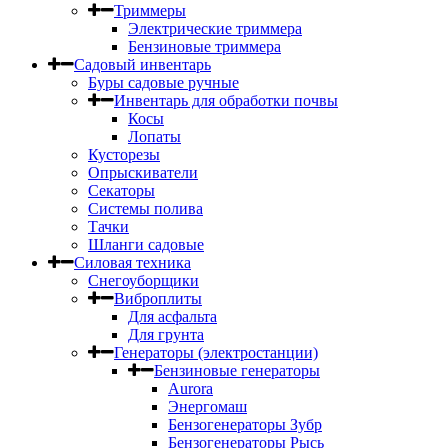
Триммеры
Электрические триммера
Бензиновые триммера
Садовый инвентарь
Буры садовые ручные
Инвентарь для обработки почвы
Косы
Лопаты
Кусторезы
Опрыскиватели
Секаторы
Системы полива
Тачки
Шланги садовые
Силовая техника
Снегоуборщики
Виброплиты
Для асфальта
Для грунта
Генераторы (электростанции)
Бензиновые генераторы
Aurora
Энергомаш
Бензогенераторы Зубр
Бензогенераторы Рысь