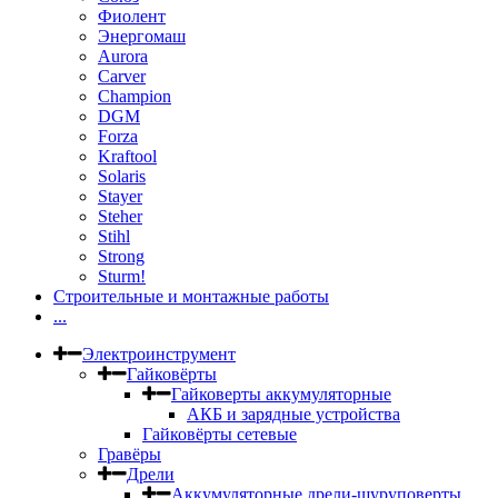
Фиолент
Энергомаш
Aurora
Carver
Champion
DGM
Forza
Kraftool
Solaris
Stayer
Steher
Stihl
Strong
Sturm!
Строительные и монтажные работы
...
Электроинструмент
Гайковёрты
Гайковерты аккумуляторные
АКБ и зарядные устройства
Гайковёрты сетевые
Гравёры
Дрели
Аккумуляторные дрели-шуруповерты