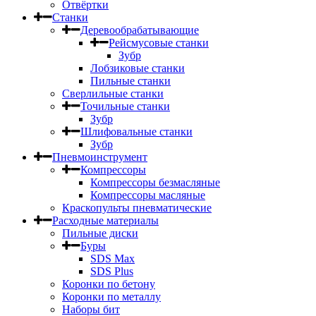
Отвёртки
Станки
Деревообрабатывающие
Рейсмусовые станки
Зубр
Лобзиковые станки
Пильные станки
Сверлильные станки
Точильные станки
Зубр
Шлифовальные станки
Зубр
Пневмоинструмент
Компрессоры
Компрессоры безмасляные
Компрессоры масляные
Краскопульты пневматические
Расходные материалы
Пильные диски
Буры
SDS Max
SDS Plus
Коронки по бетону
Коронки по металлу
Наборы бит