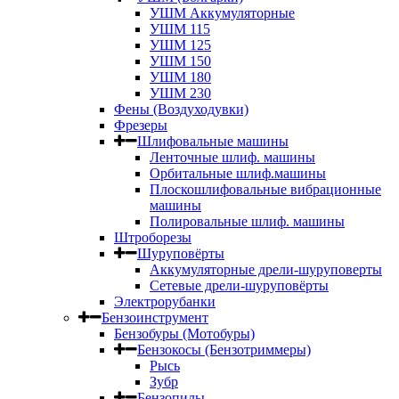
УШМ Аккумуляторные
УШМ 115
УШМ 125
УШМ 150
УШМ 180
УШМ 230
Фены (Воздуходувки)
Фрезеры
Шлифовальные машины
Ленточные шлиф. машины
Орбитальные шлиф.машины
Плоскошлифовальные вибрационные
машины
Полировальные шлиф. машины
Штроборезы
Шуруповёрты
Аккумуляторные дрели-шуруповерты
Сетевые дрели-шуруповёрты
Электрорубанки
Бензоинструмент
Бензобуры (Мотобуры)
Бензокосы (Бензотриммеры)
Рысь
Зубр
Бензопилы