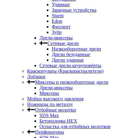
Ударные
Зарядные устройства
Sturm
Edon
Фиолент
Зубр
Дрели-миксеры
Сетевые дрели
Низкооборотные дрели
Дрели безударные
Дрели ударные
Сетевые дрели-шуруповёрты
Краскопульты (Краскораспылители)
Лобзики
Миксеры и низкооборотные дрели
Дрели-миксеры
Миксеры
Мойки высокого давления
Ножницы по металлу
Отбойные молотки
SDS Max
Бетоноломы HEX
Оснастка для отбойных молотков
Перфораторы
SDS Max