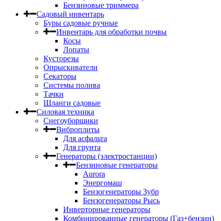
Бензиновые триммера
Садовый инвентарь
Буры садовые ручные
Инвентарь для обработки почвы
Косы
Лопаты
Кусторезы
Опрыскиватели
Секаторы
Системы полива
Тачки
Шланги садовые
Силовая техника
Снегоуборщики
Виброплиты
Для асфальта
Для грунта
Генераторы (электростанции)
Бензиновые генераторы
Aurora
Энергомаш
Бензогенераторы Зубр
Бензогенераторы Рысь
Инверторные генераторы
Комбинированные генераторы (Газ+бензин)