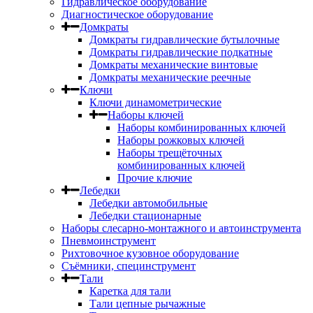
Гидравлическое оборудование
Диагностическое оборудование
Домкраты
Домкраты гидравлические бутылочные
Домкраты гидравлические подкатные
Домкраты механические винтовые
Домкраты механические реечные
Ключи
Ключи динамометрические
Наборы ключей
Наборы комбинированных ключей
Наборы рожковых ключей
Наборы трещёточных
комбинированных ключей
Прочие ключие
Лебедки
Лебедки автомобильные
Лебедки стационарные
Наборы слесарно-монтажного и автоинструмента
Пневмоинструмент
Рихтовочное кузовное оборудование
Съёмники, специнструмент
Тали
Каретка для тали
Тали цепные рычажные