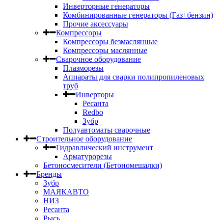
Инверторные генераторы
Комбинированные генераторы (Газ+бензин)
Прочие аксессуары
Компрессоры
Компрессоры безмаслянные
Компрессоры маслянные
Сварочное оборудование
Плазморезы
Аппараты для сварки полипропиленовых
труб
Инверторы
Ресанта
Redbo
Зубр
Полуавтоматы сварочные
Строительное оборудование
Гидравлический инструмент
Арматурорезы
Бетоносмесители (Бетономешалки)
Бренды
Зубр
МАЯКАВТО
НИЗ
Ресанта
Рысь