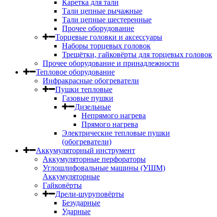
Каретка для тали
Тали цепные рычажные
Тали цепные шестеренные
Прочее оборудование
Торцевые головки и аксессуары
Наборы торцевых головок
Трещётки, гайковёрты для торцевых головок
Прочее оборудование и принадлежности
Тепловое оборудование
Инфракрасные обогреватели
Пушки тепловые
Газовые пушки
Дизельные
Непрямого нагрева
Прямого нагрева
Электрические тепловые пушки
(обогреватели)
Аккумуляторный инструмент
Аккумуляторные перфораторы
Углошлифовальные машины (УШМ)
Аккумуляторные
Гайковёрты
Дрели-шуруповёрты
Безударные
Ударные