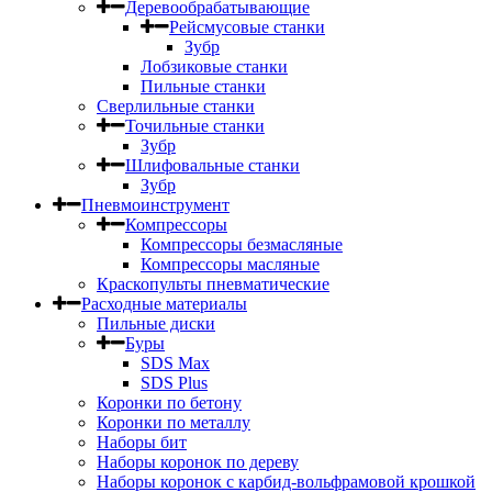
Деревообрабатывающие
Рейсмусовые станки
Зубр
Лобзиковые станки
Пильные станки
Сверлильные станки
Точильные станки
Зубр
Шлифовальные станки
Зубр
Пневмоинструмент
Компрессоры
Компрессоры безмасляные
Компрессоры масляные
Краскопульты пневматические
Расходные материалы
Пильные диски
Буры
SDS Max
SDS Plus
Коронки по бетону
Коронки по металлу
Наборы бит
Наборы коронок по дереву
Наборы коронок с карбид-вольфрамовой крошкой