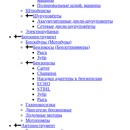
машины
Полировальные шлиф. машины
Штроборезы
Шуруповёрты
Аккумуляторные дрели-шуруповерты
Сетевые дрели-шуруповёрты
Электрорубанки
Бензоинструмент
Бензобуры (Мотобуры)
Бензокосы (Бензотриммеры)
Рысь
Зубр
Бензопилы
Carver
Champion
Насадки адаптеры к бензопилам
ECHO
STIHL
Зубр
Рысь
Газонокосилки
Двигатели бензиновые
Лодочные моторы
Мотопомпы
Автоинструмент