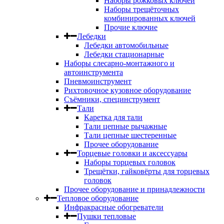
Наборы рожковых ключей
Наборы трещёточных
комбинированных ключей
Прочие ключие
Лебедки
Лебедки автомобильные
Лебедки стационарные
Наборы слесарно-монтажного и
автоинструмента
Пневмоинструмент
Рихтовочное кузовное оборудование
Съёмники, специнструмент
Тали
Каретка для тали
Тали цепные рычажные
Тали цепные шестеренные
Прочее оборудование
Торцевые головки и аксессуары
Наборы торцевых головок
Трещётки, гайковёрты для торцевых
головок
Прочее оборудование и принадлежности
Тепловое оборудование
Инфракрасные обогреватели
Пушки тепловые