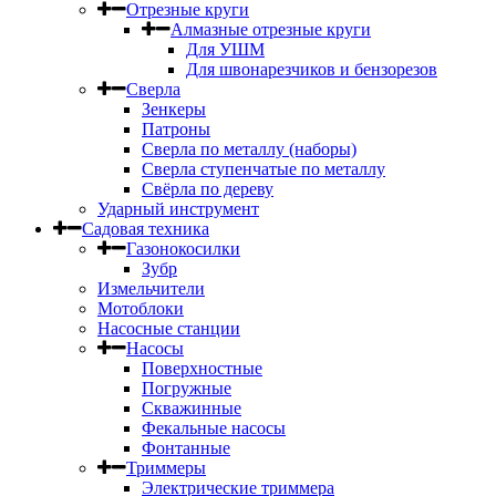
Отрезные круги
Алмазные отрезные круги
Для УШМ
Для швонарезчиков и бензорезов
Сверла
Зенкеры
Патроны
Сверла по металлу (наборы)
Сверла ступенчатые по металлу
Свёрла по дереву
Ударный инструмент
Садовая техника
Газонокосилки
Зубр
Измельчители
Мотоблоки
Насосные станции
Насосы
Поверхностные
Погружные
Скважинные
Фекальные насосы
Фонтанные
Триммеры
Электрические триммера