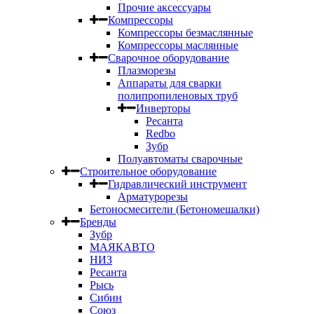
Прочие аксессуары
Компрессоры
Компрессоры безмаслянные
Компрессоры маслянные
Сварочное оборудование
Плазморезы
Аппараты для сварки
полипропиленовых труб
Инверторы
Ресанта
Redbo
Зубр
Полуавтоматы сварочные
Строительное оборудование
Гидравлический инструмент
Арматурорезы
Бетоносмесители (Бетономешалки)
Бренды
Зубр
МАЯКАВТО
НИЗ
Ресанта
Рысь
Сибин
Союз