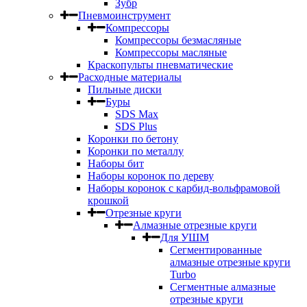
Зубр
Пневмоинструмент
Компрессоры
Компрессоры безмасляные
Компрессоры масляные
Краскопульты пневматические
Расходные материалы
Пильные диски
Буры
SDS Max
SDS Plus
Коронки по бетону
Коронки по металлу
Наборы бит
Наборы коронок по дереву
Наборы коронок с карбид-вольфрамовой
крошкой
Отрезные круги
Алмазные отрезные круги
Для УШМ
Сегментированные
алмазные отрезные круги
Turbo
Сегментные алмазные
отрезные круги