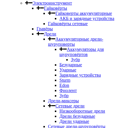
Электроинструмент
Гайковёрты
Гайковерты аккумуляторные
АКБ и зарядные устройства
Гайковёрты сетевые
Гравёры
Дрели
Аккумуляторные дрели-
шуруповерты
Аккумуляторы для
шуруповёртов
Зубр
Безударные
Ударные
Зарядные устройства
Sturm
Edon
Фиолент
Зубр
Дрели-миксеры
Сетевые дрели
Низкооборотные дрели
Дрели безударные
Дрели ударные
Сетевые дрели-шуруповёрты