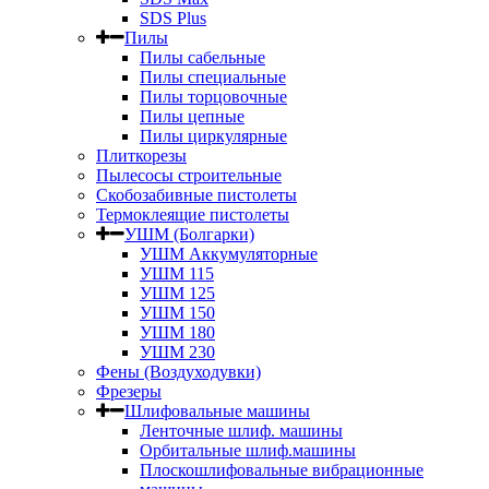
SDS Plus
Пилы
Пилы сабельные
Пилы специальные
Пилы торцовочные
Пилы цепные
Пилы циркулярные
Плиткорезы
Пылесосы строительные
Скобозабивные пистолеты
Термоклеящие пистолеты
УШМ (Болгарки)
УШМ Аккумуляторные
УШМ 115
УШМ 125
УШМ 150
УШМ 180
УШМ 230
Фены (Воздуходувки)
Фрезеры
Шлифовальные машины
Ленточные шлиф. машины
Орбитальные шлиф.машины
Плоскошлифовальные вибрационные