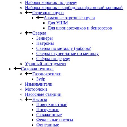
Наборы коронок по дереву
Наборы коронок с карбид-вольфрамовой крошкой
Отрезные круги
Алмазные отрезные круги
Для УШМ
Для швонарезчиков и бензорезов
Сверла
Зенкеры
Патроны
Сверла по металлу (наборы)
Сверла ступенчатые по металлу
Свёрла по дереву
Ударный инструмент
Садовая техника
Газонокосилки
Зубр
Измельчители
Мотоблоки
Насосные станции
Насосы
Поверхностные
Погружные
Скважинные
Фекальные насосы
Фонтанные