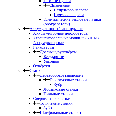
Газовые пушки
Дизельные
Непрямого нагрева
Прямого нагрева
Электрические тепловые пушки
(обогреватели)
Аккумуляторный инструмент
Аккумуляторные перфораторы
Углошлифовальные машины (УШМ)
Аккумуляторные
Гайковёрты
Дрели-шуруповёрты
Безударные
Ударные
Отвёртки
Станки
Деревообрабатывающие
Рейсмусовые станки
Зубр
Лобзиковые станки
Пильные станки
Сверлильные станки
Точильные станки
Зубр
Шлифовальные станки