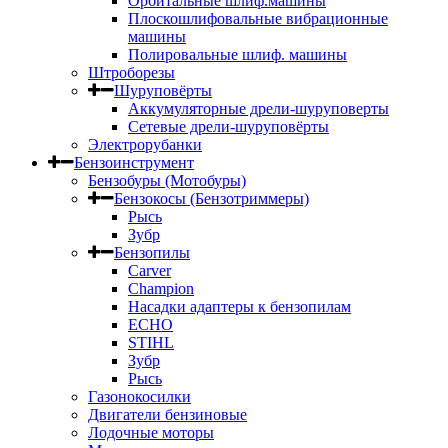
Орбитальные шлиф.машины
Плоскошлифовальные вибрационные
машины
Полировальные шлиф. машины
Штроборезы
Шуруповёрты
Аккумуляторные дрели-шуруповерты
Сетевые дрели-шуруповёрты
Электрорубанки
Бензоинструмент
Бензобуры (Мотобуры)
Бензокосы (Бензотриммеры)
Рысь
Зубр
Бензопилы
Carver
Champion
Насадки адаптеры к бензопилам
ECHO
STIHL
Зубр
Рысь
Газонокосилки
Двигатели бензиновые
Лодочные моторы