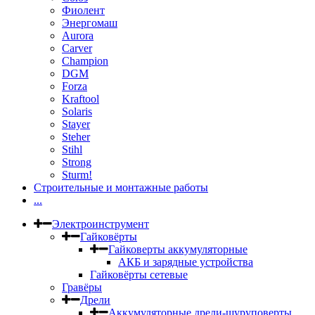
Фиолент
Энергомаш
Aurora
Carver
Champion
DGM
Forza
Kraftool
Solaris
Stayer
Steher
Stihl
Strong
Sturm!
Строительные и монтажные работы
...
Электроинструмент
Гайковёрты
Гайковерты аккумуляторные
АКБ и зарядные устройства
Гайковёрты сетевые
Гравёры
Дрели
Аккумуляторные дрели-шуруповерты