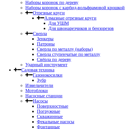
Наборы коронок по дереву
Наборы коронок с карбид-вольфрамовой крошкой
Отрезные круги
Алмазные отрезные круги
Для УШМ
Для швонарезчиков и бензорезов
Сверла
Зенкеры
Патроны
Сверла по металлу (наборы)
Сверла ступенчатые по металлу
Свёрла по дереву
Ударный инструмент
Садовая техника
Газонокосилки
Зубр
Измельчители
Мотоблоки
Насосные станции
Насосы
Поверхностные
Погружные
Скважинные
Фекальные насосы
Фонтанные