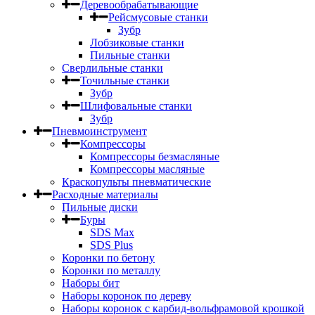
Деревообрабатывающие
Рейсмусовые станки
Зубр
Лобзиковые станки
Пильные станки
Сверлильные станки
Точильные станки
Зубр
Шлифовальные станки
Зубр
Пневмоинструмент
Компрессоры
Компрессоры безмасляные
Компрессоры масляные
Краскопульты пневматические
Расходные материалы
Пильные диски
Буры
SDS Max
SDS Plus
Коронки по бетону
Коронки по металлу
Наборы бит
Наборы коронок по дереву
Наборы коронок с карбид-вольфрамовой крошкой