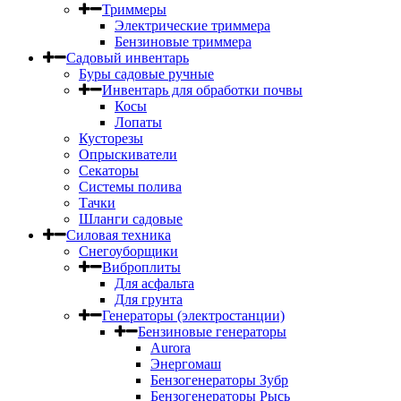
Триммеры
Электрические триммера
Бензиновые триммера
Садовый инвентарь
Буры садовые ручные
Инвентарь для обработки почвы
Косы
Лопаты
Кусторезы
Опрыскиватели
Секаторы
Системы полива
Тачки
Шланги садовые
Силовая техника
Снегоуборщики
Виброплиты
Для асфальта
Для грунта
Генераторы (электростанции)
Бензиновые генераторы
Aurora
Энергомаш
Бензогенераторы Зубр
Бензогенераторы Рысь