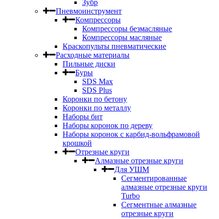
Зубр
Пневмоинструмент
Компрессоры
Компрессоры безмасляные
Компрессоры масляные
Краскопульты пневматические
Расходные материалы
Пильные диски
Буры
SDS Max
SDS Plus
Коронки по бетону
Коронки по металлу
Наборы бит
Наборы коронок по дереву
Наборы коронок с карбид-вольфрамовой
крошкой
Отрезные круги
Алмазные отрезные круги
Для УШМ
Сегментированные
алмазные отрезные круги
Turbo
Сегментные алмазные
отрезные круги