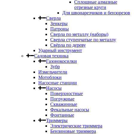
Сплошные алмазные
отрезные круги
Для швонарезчиков и бензорезов
Сверла
Зенкеры
Патроны
Сверла по металлу (наборы)
Сверла ступенчатые по металлу
Свёрла по дереву
Ударный инструмент
Садовая техника
Газонокосилки
Зубр
Измельчители
Мотоблоки
Насосные станции
Насосы
Поверхностные
Погружные
Скважинные
Фекальные насосы
Фонтанные
Триммеры
Электрические триммера
Бензиновые триммера