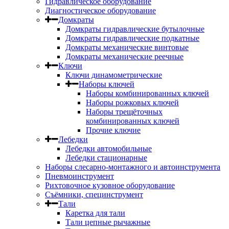
Гидравлическое оборудование
Диагностическое оборудование
Домкраты
Домкраты гидравлические бутылочные
Домкраты гидравлические подкатные
Домкраты механические винтовые
Домкраты механические реечные
Ключи
Ключи динамометрические
Наборы ключей
Наборы комбинированных ключей
Наборы рожковых ключей
Наборы трещёточных
комбинированных ключей
Прочие ключие
Лебедки
Лебедки автомобильные
Лебедки стационарные
Наборы слесарно-монтажного и автоинструмента
Пневмоинструмент
Рихтовочное кузовное оборудование
Съёмники, специнструмент
Тали
Каретка для тали
Тали цепные рычажные