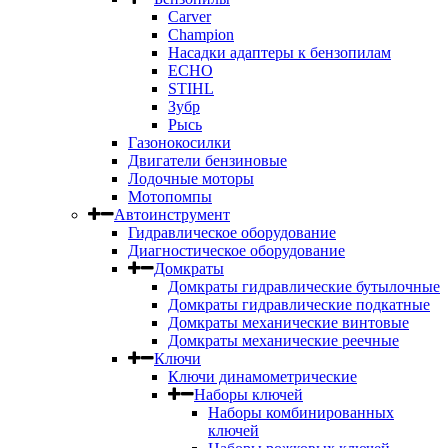
Carver
Champion
Насадки адаптеры к бензопилам
ECHO
STIHL
Зубр
Рысь
Газонокосилки
Двигатели бензиновые
Лодочные моторы
Мотопомпы
Автоинструмент
Гидравлическое оборудование
Диагностическое оборудование
Домкраты
Домкраты гидравлические бутылочные
Домкраты гидравлические подкатные
Домкраты механические винтовые
Домкраты механические реечные
Ключи
Ключи динамометрические
Наборы ключей
Наборы комбинированных
ключей