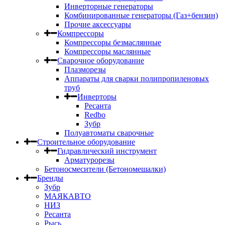
Инверторные генераторы
Комбинированные генераторы (Газ+бензин)
Прочие аксессуары
Компрессоры
Компрессоры безмаслянные
Компрессоры маслянные
Сварочное оборудование
Плазморезы
Аппараты для сварки полипропиленовых
труб
Инверторы
Ресанта
Redbo
Зубр
Полуавтоматы сварочные
Строительное оборудование
Гидравлический инструмент
Арматурорезы
Бетоносмесители (Бетономешалки)
Бренды
Зубр
МАЯКАВТО
НИЗ
Ресанта
Рысь