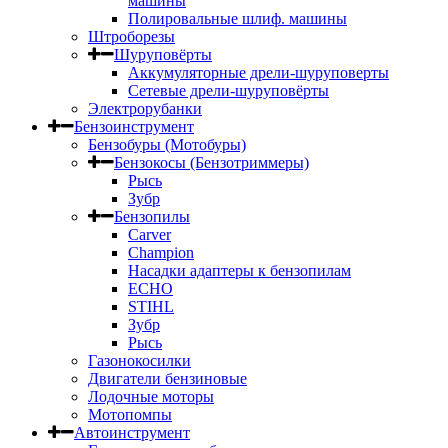
машины
Полировальные шлиф. машины
Штроборезы
Шуруповёрты
Аккумуляторные дрели-шуруповерты
Сетевые дрели-шуруповёрты
Электрорубанки
Бензоинструмент
Бензобуры (Мотобуры)
Бензокосы (Бензотриммеры)
Рысь
Зубр
Бензопилы
Carver
Champion
Насадки адаптеры к бензопилам
ECHO
STIHL
Зубр
Рысь
Газонокосилки
Двигатели бензиновые
Лодочные моторы
Мотопомпы
Автоинструмент