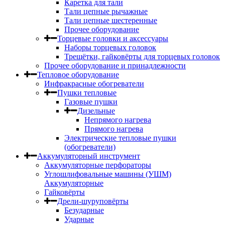
Каретка для тали
Тали цепные рычажные
Тали цепные шестеренные
Прочее оборудование
Торцевые головки и аксессуары
Наборы торцевых головок
Трещётки, гайковёрты для торцевых головок
Прочее оборудование и принадлежности
Тепловое оборудование
Инфракрасные обогреватели
Пушки тепловые
Газовые пушки
Дизельные
Непрямого нагрева
Прямого нагрева
Электрические тепловые пушки
(обогреватели)
Аккумуляторный инструмент
Аккумуляторные перфораторы
Углошлифовальные машины (УШМ)
Аккумуляторные
Гайковёрты
Дрели-шуруповёрты
Безударные
Ударные