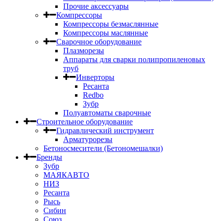
Прочие аксессуары
Компрессоры
Компрессоры безмаслянные
Компрессоры маслянные
Сварочное оборудование
Плазморезы
Аппараты для сварки полипропиленовых
труб
Инверторы
Ресанта
Redbo
Зубр
Полуавтоматы сварочные
Строительное оборудование
Гидравлический инструмент
Арматурорезы
Бетоносмесители (Бетономешалки)
Бренды
Зубр
МАЯКАВТО
НИЗ
Ресанта
Рысь
Сибин
Союз