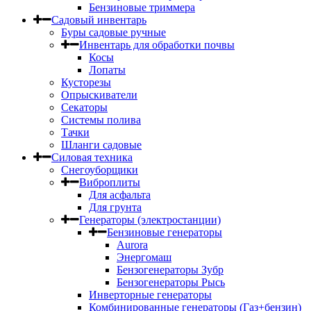
Бензиновые триммера
Садовый инвентарь
Буры садовые ручные
Инвентарь для обработки почвы
Косы
Лопаты
Кусторезы
Опрыскиватели
Секаторы
Системы полива
Тачки
Шланги садовые
Силовая техника
Снегоуборщики
Виброплиты
Для асфальта
Для грунта
Генераторы (электростанции)
Бензиновые генераторы
Aurora
Энергомаш
Бензогенераторы Зубр
Бензогенераторы Рысь
Инверторные генераторы
Комбинированные генераторы (Газ+бензин)