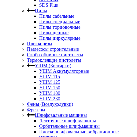
SDS Plus
Пилы
Пилы сабельные
Пилы специальные
Пилы торцовочные
Пилы цепные
Пилы циркулярные
Плиткорезы
Пылесосы строительные
Скобозабивные пистолеты
Термоклеящие пистолеты
УШМ (Болгарки)
УШМ Аккумуляторные
УШМ 115
УШМ 125
УШМ 150
УШМ 180
УШМ 230
Фены (Воздуходувки)
Фрезеры
Шлифовальные машины
Ленточные шлиф. машины
Орбитальные шлиф.машины
Плоскошлифовальные вибрационные