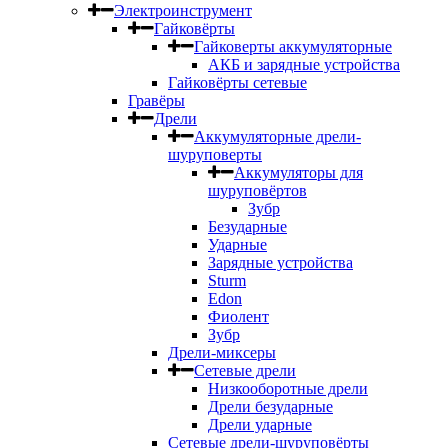
Электроинструмент
Гайковёрты
Гайковерты аккумуляторные
АКБ и зарядные устройства
Гайковёрты сетевые
Гравёры
Дрели
Аккумуляторные дрели-
шуруповерты
Аккумуляторы для
шуруповёртов
Зубр
Безударные
Ударные
Зарядные устройства
Sturm
Edon
Фиолент
Зубр
Дрели-миксеры
Сетевые дрели
Низкооборотные дрели
Дрели безударные
Дрели ударные
Сетевые дрели-шуруповёрты