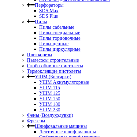
Перфораторы
SDS Max
SDS Plus
Пилы
Пилы сабельные
Пилы специальные
Пилы торцовочные
Пилы цепные
Пилы циркулярные
Плиткорезы
Пылесосы строительные
Скобозабивные пистолеты
Термоклеящие пистолеты
УШМ (Болгарки)
УШМ Аккумуляторные
УШМ 115
УШМ 125
УШМ 150
УШМ 180
УШМ 230
Фены (Воздуходувки)
Фрезеры
Шлифовальные машины
Ленточные шлиф. машины