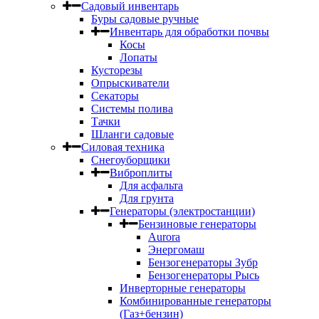
Садовый инвентарь
Буры садовые ручные
Инвентарь для обработки почвы
Косы
Лопаты
Кусторезы
Опрыскиватели
Секаторы
Системы полива
Тачки
Шланги садовые
Силовая техника
Снегоуборщики
Виброплиты
Для асфальта
Для грунта
Генераторы (электростанции)
Бензиновые генераторы
Aurora
Энергомаш
Бензогенераторы Зубр
Бензогенераторы Рысь
Инверторные генераторы
Комбинированные генераторы
(Газ+бензин)