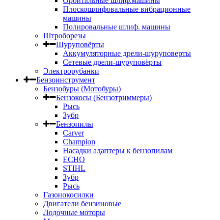
Орбитальные шлиф.машины
Плоскошлифовальные вибрационные
машины
Полировальные шлиф. машины
Штроборезы
Шуруповёрты
Аккумуляторные дрели-шуруповерты
Сетевые дрели-шуруповёрты
Электрорубанки
Бензоинструмент
Бензобуры (Мотобуры)
Бензокосы (Бензотриммеры)
Рысь
Зубр
Бензопилы
Carver
Champion
Насадки адаптеры к бензопилам
ECHO
STIHL
Зубр
Рысь
Газонокосилки
Двигатели бензиновые
Лодочные моторы