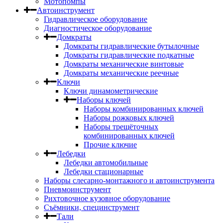
Мотопомпы
Автоинструмент
Гидравлическое оборудование
Диагностическое оборудование
Домкраты
Домкраты гидравлические бутылочные
Домкраты гидравлические подкатные
Домкраты механические винтовые
Домкраты механические реечные
Ключи
Ключи динамометрические
Наборы ключей
Наборы комбинированных ключей
Наборы рожковых ключей
Наборы трещёточных
комбинированных ключей
Прочие ключие
Лебедки
Лебедки автомобильные
Лебедки стационарные
Наборы слесарно-монтажного и автоинструмента
Пневмоинструмент
Рихтовочное кузовное оборудование
Съёмники, специнструмент
Тали