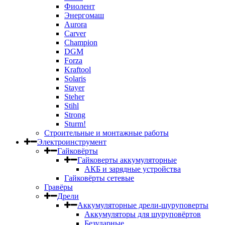
Фиолент
Энергомаш
Aurora
Carver
Champion
DGM
Forza
Kraftool
Solaris
Stayer
Steher
Stihl
Strong
Sturm!
Строительные и монтажные работы
Электроинструмент
Гайковёрты
Гайковерты аккумуляторные
АКБ и зарядные устройства
Гайковёрты сетевые
Гравёры
Дрели
Аккумуляторные дрели-шуруповерты
Аккумуляторы для шуруповёртов
Безударные