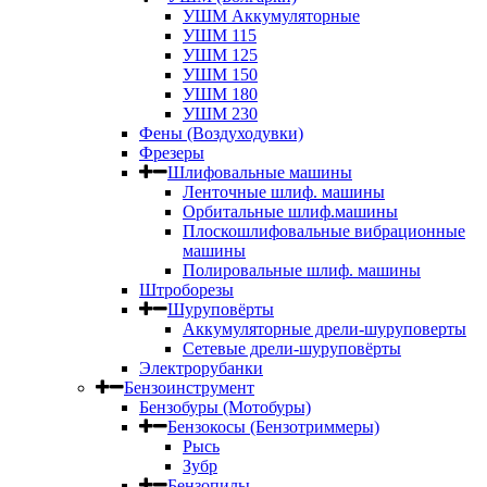
УШМ Аккумуляторные
УШМ 115
УШМ 125
УШМ 150
УШМ 180
УШМ 230
Фены (Воздуходувки)
Фрезеры
Шлифовальные машины
Ленточные шлиф. машины
Орбитальные шлиф.машины
Плоскошлифовальные вибрационные
машины
Полировальные шлиф. машины
Штроборезы
Шуруповёрты
Аккумуляторные дрели-шуруповерты
Сетевые дрели-шуруповёрты
Электрорубанки
Бензоинструмент
Бензобуры (Мотобуры)
Бензокосы (Бензотриммеры)
Рысь
Зубр
Бензопилы