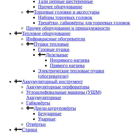
Тали цепные шестеренные
Прочее оборудование
Торцевые головки и аксессуары
Наборы торцевых головок
Трещётки, гайковёрты для торцевых головок
Прочее оборудование и принадлежности
Тепловое оборудование
Инфракрасные обогреватели
Пушки тепловые
Газовые пушки
Дизельные
Непрямого нагрева
Прямого нагрева
Электрические тепловые пушки
(обогреватели)
Аккумуляторный инструмент
Аккумуляторные перфораторы
Углошлифовальные машины (УШМ)
Аккумуляторные
Гайковёрты
Дрели-шуруповёрты
Безударные
Ударные
Отвёртки
Станки