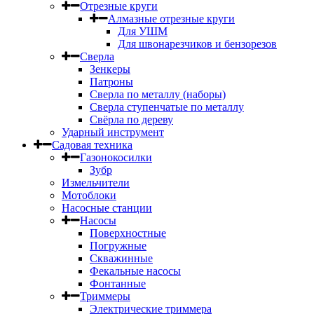
Отрезные круги
Алмазные отрезные круги
Для УШМ
Для швонарезчиков и бензорезов
Сверла
Зенкеры
Патроны
Сверла по металлу (наборы)
Сверла ступенчатые по металлу
Свёрла по дереву
Ударный инструмент
Садовая техника
Газонокосилки
Зубр
Измельчители
Мотоблоки
Насосные станции
Насосы
Поверхностные
Погружные
Скважинные
Фекальные насосы
Фонтанные
Триммеры
Электрические триммера