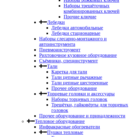
Наборы рожковых ключей
Наборы трещёточных
комбинированных ключей
Прочие ключие
Лебедки
Лебедки автомобильные
Лебедки стационарные
Наборы слесарно-монтажного и
автоинструмента
Пневмоинструмент
Рихтовочное кузовное оборудование
Съёмники, специнструмент
Тали
Каретка для тали
Тали цепные рычажные
Тали цепные шестеренные
Прочее оборудование
Торцевые головки и аксессуары
Наборы торцевых головок
Трещётки, гайковёрты для торцевых
головок
Прочее оборудование и принадлежности
Тепловое оборудование
Инфракрасные обогреватели
Пушки тепловые