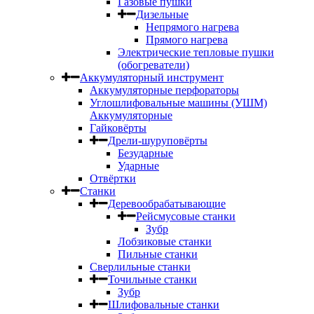
Газовые пушки
Дизельные
Непрямого нагрева
Прямого нагрева
Электрические тепловые пушки
(обогреватели)
Аккумуляторный инструмент
Аккумуляторные перфораторы
Углошлифовальные машины (УШМ)
Аккумуляторные
Гайковёрты
Дрели-шуруповёрты
Безударные
Ударные
Отвёртки
Станки
Деревообрабатывающие
Рейсмусовые станки
Зубр
Лобзиковые станки
Пильные станки
Сверлильные станки
Точильные станки
Зубр
Шлифовальные станки