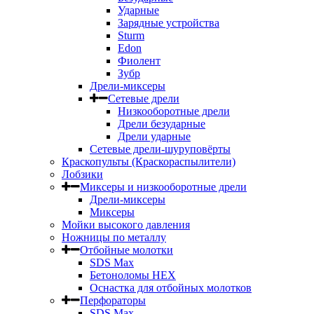
Ударные
Зарядные устройства
Sturm
Edon
Фиолент
Зубр
Дрели-миксеры
Сетевые дрели
Низкооборотные дрели
Дрели безударные
Дрели ударные
Сетевые дрели-шуруповёрты
Краскопульты (Краскораспылители)
Лобзики
Миксеры и низкооборотные дрели
Дрели-миксеры
Миксеры
Мойки высокого давления
Ножницы по металлу
Отбойные молотки
SDS Max
Бетоноломы HEX
Оснастка для отбойных молотков
Перфораторы
SDS Max