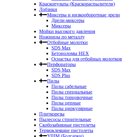
Краскопульты (Краскораспылители)
Лобзики
Миксеры и низкооборотные дрели
Дрели-миксеры
Миксеры
Мойки высокого давления
Ножницы по металлу
Отбойные молотки
SDS Max
Бетоноломы HEX
Оснастка для отбойных молотков
Перфораторы
SDS Max
SDS Plus
Пилы
Пилы сабельные
Пилы специальные
Пилы торцовочные
Пилы цепные
Пилы циркулярные
Плиткорезы
Пылесосы строительные
Скобозабивные пистолеты
Термоклеящие пистолеты
УШМ (Болгарки)