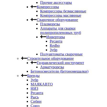
Прочие аксессуары
Компрессоры
Компрессоры безмаслянные
Компрессоры маслянные
Сварочное оборудование
Плазморезы
Аппараты для сварки
полипропиленовых труб
Инверторы
Ресанта
Redbo
Зубр
Полуавтоматы сварочные
Строительное оборудование
Гидравлический инструмент
Арматурорезы
Бетоносмесители (Бетономешалки)
Бренды
Зубр
МАЯКАВТО
НИЗ
Ресанта
Рысь
Сибин
Союз