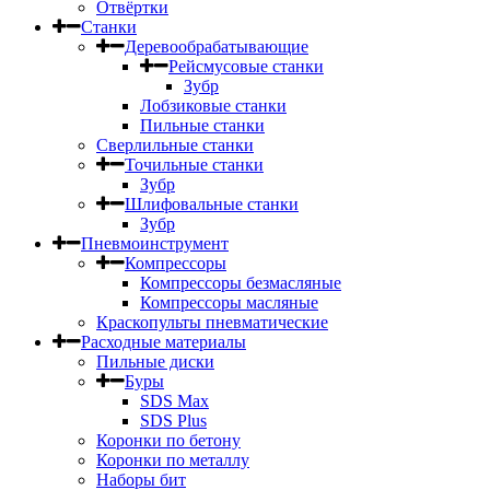
Отвёртки
Станки
Деревообрабатывающие
Рейсмусовые станки
Зубр
Лобзиковые станки
Пильные станки
Сверлильные станки
Точильные станки
Зубр
Шлифовальные станки
Зубр
Пневмоинструмент
Компрессоры
Компрессоры безмасляные
Компрессоры масляные
Краскопульты пневматические
Расходные материалы
Пильные диски
Буры
SDS Max
SDS Plus
Коронки по бетону
Коронки по металлу
Наборы бит