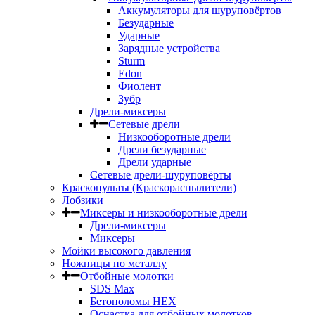
Аккумуляторы для шуруповёртов
Безударные
Ударные
Зарядные устройства
Sturm
Edon
Фиолент
Зубр
Дрели-миксеры
Сетевые дрели
Низкооборотные дрели
Дрели безударные
Дрели ударные
Сетевые дрели-шуруповёрты
Краскопульты (Краскораспылители)
Лобзики
Миксеры и низкооборотные дрели
Дрели-миксеры
Миксеры
Мойки высокого давления
Ножницы по металлу
Отбойные молотки
SDS Max
Бетоноломы HEX
Оснастка для отбойных молотков