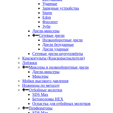
Ударные
Зарядные устройства
Sturm
Edon
Фиолент
Зубр
Дрели-миксеры
Сетевые дрели
Низкооборотные дрели
Дрели безударные
Дрели ударные
Сетевые дрели-шуруповёрты
Краскопульты (Краскораспылители)
Лобзики
Миксеры и низкооборотные дрели
Дрели-миксеры
Миксеры
Мойки высокого давления
Ножницы по металлу
Отбойные молотки
SDS Max
Бетоноломы HEX
Оснастка для отбойных молотков
Перфораторы
SDS Max