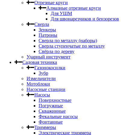
Отрезные круги
Алмазные отрезные круги
Для УШМ
Для швонарезчиков и бензорезов
Сверла
Зенкеры
Патроны
Сверла по металлу (наборы)
Сверла ступенчатые по металлу
Свёрла по дереву
Ударный инструмент
Садовая техника
Газонокосилки
Зубр
Измельчители
Мотоблоки
Насосные станции
Насосы
Поверхностные
Погружные
Скважинные
Фекальные насосы
Фонтанные
Триммеры
Электрические триммера