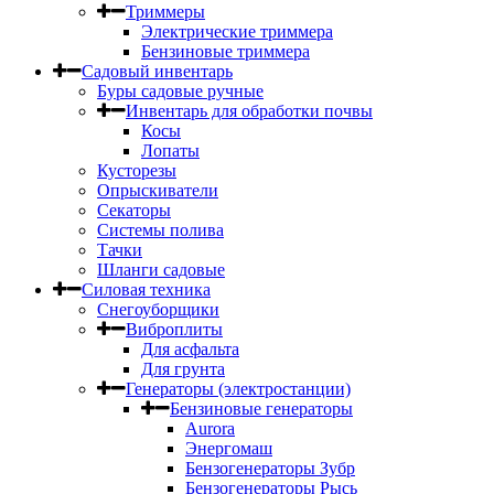
Триммеры
Электрические триммера
Бензиновые триммера
Садовый инвентарь
Буры садовые ручные
Инвентарь для обработки почвы
Косы
Лопаты
Кусторезы
Опрыскиватели
Секаторы
Системы полива
Тачки
Шланги садовые
Силовая техника
Снегоуборщики
Виброплиты
Для асфальта
Для грунта
Генераторы (электростанции)
Бензиновые генераторы
Aurora
Энергомаш
Бензогенераторы Зубр
Бензогенераторы Рысь