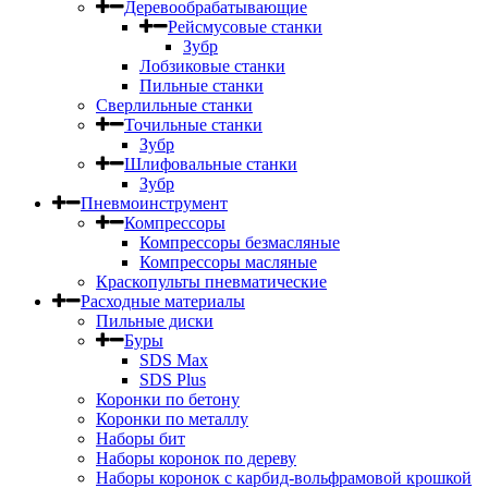
Деревообрабатывающие
Рейсмусовые станки
Зубр
Лобзиковые станки
Пильные станки
Сверлильные станки
Точильные станки
Зубр
Шлифовальные станки
Зубр
Пневмоинструмент
Компрессоры
Компрессоры безмасляные
Компрессоры масляные
Краскопульты пневматические
Расходные материалы
Пильные диски
Буры
SDS Max
SDS Plus
Коронки по бетону
Коронки по металлу
Наборы бит
Наборы коронок по дереву
Наборы коронок с карбид-вольфрамовой крошкой