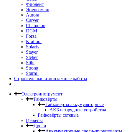
Фиолент
Энергомаш
Aurora
Carver
Champion
DGM
Forza
Kraftool
Solaris
Stayer
Steher
Stihl
Strong
Sturm!
Строительные и монтажные работы
...
Электроинструмент
Гайковёрты
Гайковерты аккумуляторные
АКБ и зарядные устройства
Гайковёрты сетевые
Гравёры
Дрели
Аккумуляторные дрели-шуруповерты