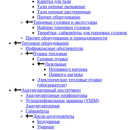
Каретка для тали
Тали цепные рычажные
Тали цепные шестеренные
Прочее оборудование
Торцевые головки и аксессуары
Наборы торцевых головок
Трещётки, гайковёрты для торцевых головок
Прочее оборудование и принадлежности
Тепловое оборудование
Инфракрасные обогреватели
Пушки тепловые
Газовые пушки
Дизельные
Непрямого нагрева
Прямого нагрева
Электрические тепловые пушки
(обогреватели)
Аккумуляторный инструмент
Аккумуляторные перфораторы
Углошлифовальные машины (УШМ)
Аккумуляторные
Гайковёрты
Дрели-шуруповёрты
Безударные
Ударные