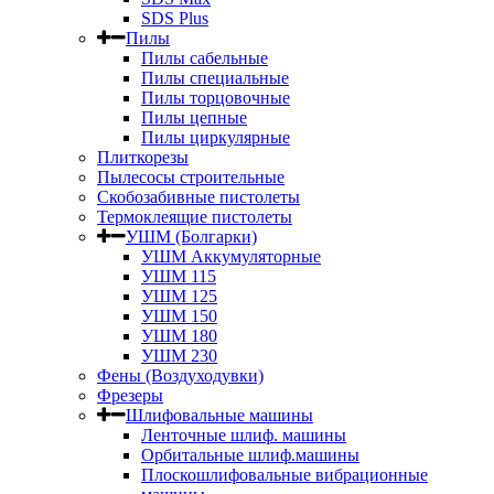
SDS Plus
Пилы
Пилы сабельные
Пилы специальные
Пилы торцовочные
Пилы цепные
Пилы циркулярные
Плиткорезы
Пылесосы строительные
Скобозабивные пистолеты
Термоклеящие пистолеты
УШМ (Болгарки)
УШМ Аккумуляторные
УШМ 115
УШМ 125
УШМ 150
УШМ 180
УШМ 230
Фены (Воздуходувки)
Фрезеры
Шлифовальные машины
Ленточные шлиф. машины
Орбитальные шлиф.машины
Плоскошлифовальные вибрационные