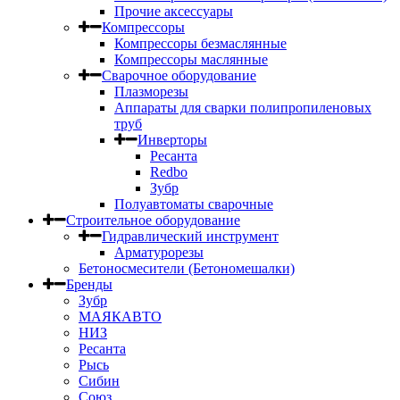
Прочие аксессуары
Компрессоры
Компрессоры безмаслянные
Компрессоры маслянные
Сварочное оборудование
Плазморезы
Аппараты для сварки полипропиленовых
труб
Инверторы
Ресанта
Redbo
Зубр
Полуавтоматы сварочные
Строительное оборудование
Гидравлический инструмент
Арматурорезы
Бетоносмесители (Бетономешалки)
Бренды
Зубр
МАЯКАВТО
НИЗ
Ресанта
Рысь
Сибин
Союз