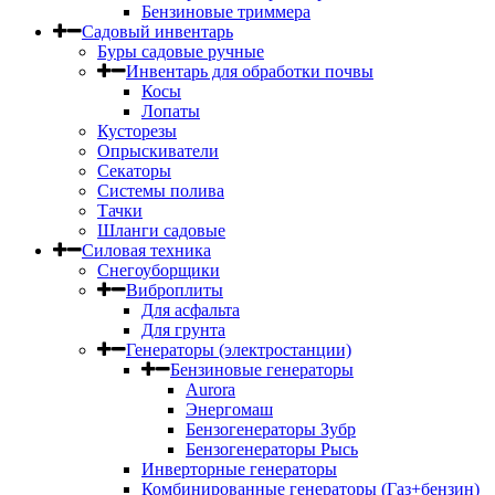
Бензиновые триммера
Садовый инвентарь
Буры садовые ручные
Инвентарь для обработки почвы
Косы
Лопаты
Кусторезы
Опрыскиватели
Секаторы
Системы полива
Тачки
Шланги садовые
Силовая техника
Снегоуборщики
Виброплиты
Для асфальта
Для грунта
Генераторы (электростанции)
Бензиновые генераторы
Aurora
Энергомаш
Бензогенераторы Зубр
Бензогенераторы Рысь
Инверторные генераторы
Комбинированные генераторы (Газ+бензин)