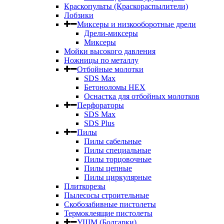
Краскопульты (Краскораспылители)
Лобзики
Миксеры и низкооборотные дрели
Дрели-миксеры
Миксеры
Мойки высокого давления
Ножницы по металлу
Отбойные молотки
SDS Max
Бетоноломы HEX
Оснастка для отбойных молотков
Перфораторы
SDS Max
SDS Plus
Пилы
Пилы сабельные
Пилы специальные
Пилы торцовочные
Пилы цепные
Пилы циркулярные
Плиткорезы
Пылесосы строительные
Скобозабивные пистолеты
Термоклеящие пистолеты
УШМ (Болгарки)