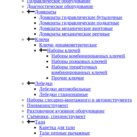
Гидравлическое оборудование
Диагностическое оборудование
Домкраты
Домкраты гидравлические бутылочные
Домкраты гидравлические подкатные
Домкраты механические винтовые
Домкраты механические реечные
Ключи
Ключи динамометрические
Наборы ключей
Наборы комбинированных ключей
Наборы рожковых ключей
Наборы трещёточных
комбинированных ключей
Прочие ключие
Лебедки
Лебедки автомобильные
Лебедки стационарные
Наборы слесарно-монтажного и автоинструмента
Пневмоинструмент
Рихтовочное кузовное оборудование
Съёмники, специнструмент
Тали
Каретка для тали
Тали цепные рычажные