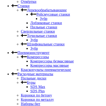
Отвёртки
Станки
Деревообрабатывающие
Рейсмусовые станки
Зубр
Лобзиковые станки
Пильные станки
Сверлильные станки
Точильные станки
Зубр
Шлифовальные станки
Зубр
Пневмоинструмент
Компрессоры
Компрессоры безмасляные
Компрессоры масляные
Краскопульты пневматические
Расходные материалы
Пильные диски
Буры
SDS Max
SDS Plus
Коронки по бетону
Коронки по металлу
Наборы бит