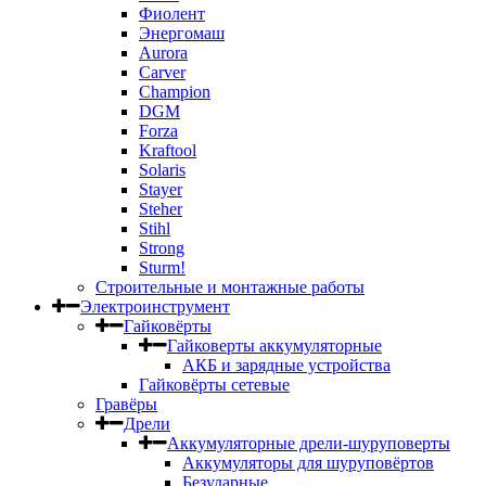
Фиолент
Энергомаш
Aurora
Carver
Champion
DGM
Forza
Kraftool
Solaris
Stayer
Steher
Stihl
Strong
Sturm!
Строительные и монтажные работы
Электроинструмент
Гайковёрты
Гайковерты аккумуляторные
АКБ и зарядные устройства
Гайковёрты сетевые
Гравёры
Дрели
Аккумуляторные дрели-шуруповерты
Аккумуляторы для шуруповёртов
Безударные