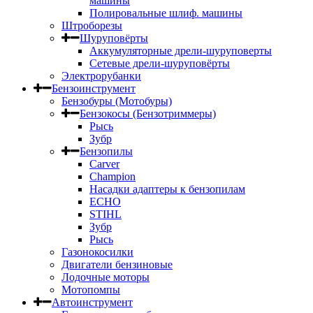
машины
Полировальные шлиф. машины
Штроборезы
Шуруповёрты
Аккумуляторные дрели-шуруповерты
Сетевые дрели-шуруповёрты
Электрорубанки
Бензоинструмент
Бензобуры (Мотобуры)
Бензокосы (Бензотриммеры)
Рысь
Зубр
Бензопилы
Carver
Champion
Насадки адаптеры к бензопилам
ECHO
STIHL
Зубр
Рысь
Газонокосилки
Двигатели бензиновые
Лодочные моторы
Мотопомпы
Автоинструмент