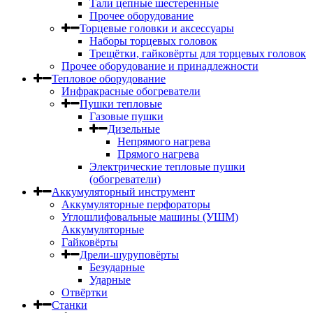
Тали цепные шестеренные
Прочее оборудование
Торцевые головки и аксессуары
Наборы торцевых головок
Трещётки, гайковёрты для торцевых головок
Прочее оборудование и принадлежности
Тепловое оборудование
Инфракрасные обогреватели
Пушки тепловые
Газовые пушки
Дизельные
Непрямого нагрева
Прямого нагрева
Электрические тепловые пушки
(обогреватели)
Аккумуляторный инструмент
Аккумуляторные перфораторы
Углошлифовальные машины (УШМ)
Аккумуляторные
Гайковёрты
Дрели-шуруповёрты
Безударные
Ударные
Отвёртки
Станки