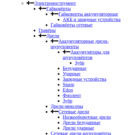
Электроинструмент
Гайковёрты
Гайковерты аккумуляторные
АКБ и зарядные устройства
Гайковёрты сетевые
Гравёры
Дрели
Аккумуляторные дрели-
шуруповерты
Аккумуляторы для
шуруповёртов
Зубр
Безударные
Ударные
Зарядные устройства
Sturm
Edon
Фиолент
Зубр
Дрели-миксеры
Сетевые дрели
Низкооборотные дрели
Дрели безударные
Дрели ударные
Сетевые дрели-шуруповёрты