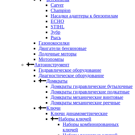
Carver
Champion
Насадки адаптеры к бензопилам
ECHO
STIHL
Зубр
Рысь
Газонокосилки
Двигатели бензиновые
Лодочные моторы
Мотопомпы
Автоинструмент
Гидравлическое оборудование
Диагностическое оборудование
Домкраты
Домкраты гидравлические бутылочные
Домкраты гидравлические подкатные
Домкраты механические винтовые
Домкраты механические реечные
Ключи
Ключи динамометрические
Наборы ключей
Наборы комбинированных
ключей