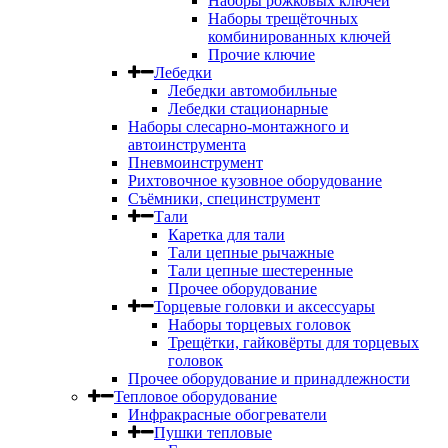
Наборы рожковых ключей
Наборы трещёточных
комбинированных ключей
Прочие ключие
Лебедки
Лебедки автомобильные
Лебедки стационарные
Наборы слесарно-монтажного и
автоинструмента
Пневмоинструмент
Рихтовочное кузовное оборудование
Съёмники, специнструмент
Тали
Каретка для тали
Тали цепные рычажные
Тали цепные шестеренные
Прочее оборудование
Торцевые головки и аксессуары
Наборы торцевых головок
Трещётки, гайковёрты для торцевых
головок
Прочее оборудование и принадлежности
Тепловое оборудование
Инфракрасные обогреватели
Пушки тепловые