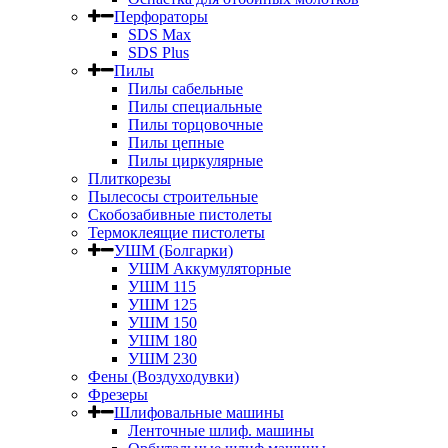
Перфораторы
SDS Max
SDS Plus
Пилы
Пилы сабельные
Пилы специальные
Пилы торцовочные
Пилы цепные
Пилы циркулярные
Плиткорезы
Пылесосы строительные
Скобозабивные пистолеты
Термоклеящие пистолеты
УШМ (Болгарки)
УШМ Аккумуляторные
УШМ 115
УШМ 125
УШМ 150
УШМ 180
УШМ 230
Фены (Воздуходувки)
Фрезеры
Шлифовальные машины
Ленточные шлиф. машины