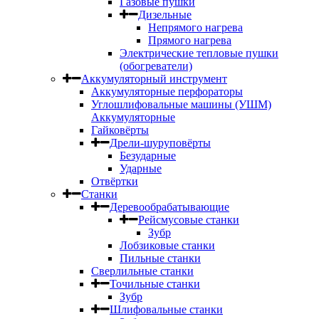
Газовые пушки
Дизельные
Непрямого нагрева
Прямого нагрева
Электрические тепловые пушки
(обогреватели)
Аккумуляторный инструмент
Аккумуляторные перфораторы
Углошлифовальные машины (УШМ)
Аккумуляторные
Гайковёрты
Дрели-шуруповёрты
Безударные
Ударные
Отвёртки
Станки
Деревообрабатывающие
Рейсмусовые станки
Зубр
Лобзиковые станки
Пильные станки
Сверлильные станки
Точильные станки
Зубр
Шлифовальные станки