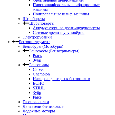
Орбитальные шлиф.машины
Плоскошлифовальные вибрационные
машины
Полировальные шлиф. машины
Штроборезы
Шуруповёрты
Аккумуляторные дрели-шуруповерты
Сетевые дрели-шуруповёрты
Электрорубанки
Бензоинструмент
Бензобуры (Мотобуры)
Бензокосы (Бензотриммеры)
Рысь
Зубр
Бензопилы
Carver
Champion
Насадки адаптеры к бензопилам
ECHO
STIHL
Зубр
Рысь
Газонокосилки
Двигатели бензиновые
Лодочные моторы