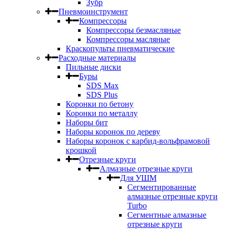
Зубр
Пневмоинструмент
Компрессоры
Компрессоры безмасляные
Компрессоры масляные
Краскопульты пневматические
Расходные материалы
Пильные диски
Буры
SDS Max
SDS Plus
Коронки по бетону
Коронки по металлу
Наборы бит
Наборы коронок по дереву
Наборы коронок с карбид-вольфрамовой
крошкой
Отрезные круги
Алмазные отрезные круги
Для УШМ
Сегментированные
алмазные отрезные круги
Turbo
Сегментные алмазные
отрезные круги