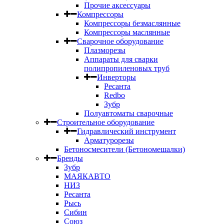
Прочие аксессуары
Компрессоры
Компрессоры безмаслянные
Компрессоры маслянные
Сварочное оборудование
Плазморезы
Аппараты для сварки
полипропиленовых труб
Инверторы
Ресанта
Redbo
Зубр
Полуавтоматы сварочные
Строительное оборудование
Гидравлический инструмент
Арматурорезы
Бетоносмесители (Бетономешалки)
Бренды
Зубр
МАЯКАВТО
НИЗ
Ресанта
Рысь
Сибин
Союз