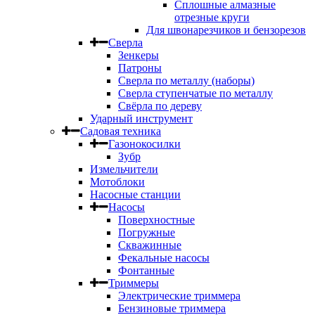
Сплошные алмазные
отрезные круги
Для швонарезчиков и бензорезов
Сверла
Зенкеры
Патроны
Сверла по металлу (наборы)
Сверла ступенчатые по металлу
Свёрла по дереву
Ударный инструмент
Садовая техника
Газонокосилки
Зубр
Измельчители
Мотоблоки
Насосные станции
Насосы
Поверхностные
Погружные
Скважинные
Фекальные насосы
Фонтанные
Триммеры
Электрические триммера
Бензиновые триммера