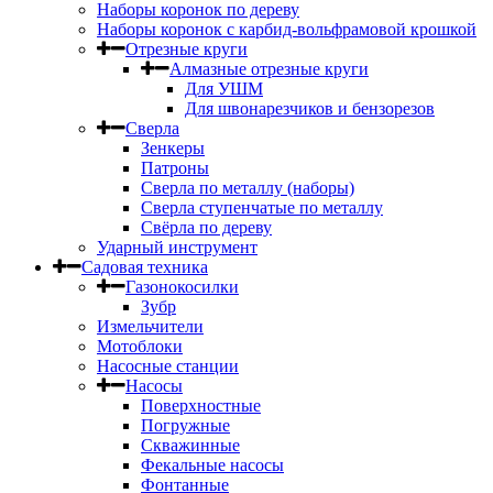
Наборы коронок по дереву
Наборы коронок с карбид-вольфрамовой крошкой
Отрезные круги
Алмазные отрезные круги
Для УШМ
Для швонарезчиков и бензорезов
Сверла
Зенкеры
Патроны
Сверла по металлу (наборы)
Сверла ступенчатые по металлу
Свёрла по дереву
Ударный инструмент
Садовая техника
Газонокосилки
Зубр
Измельчители
Мотоблоки
Насосные станции
Насосы
Поверхностные
Погружные
Скважинные
Фекальные насосы
Фонтанные