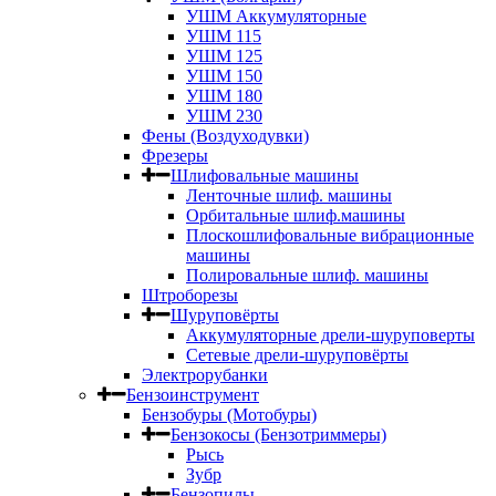
УШМ Аккумуляторные
УШМ 115
УШМ 125
УШМ 150
УШМ 180
УШМ 230
Фены (Воздуходувки)
Фрезеры
Шлифовальные машины
Ленточные шлиф. машины
Орбитальные шлиф.машины
Плоскошлифовальные вибрационные
машины
Полировальные шлиф. машины
Штроборезы
Шуруповёрты
Аккумуляторные дрели-шуруповерты
Сетевые дрели-шуруповёрты
Электрорубанки
Бензоинструмент
Бензобуры (Мотобуры)
Бензокосы (Бензотриммеры)
Рысь
Зубр
Бензопилы