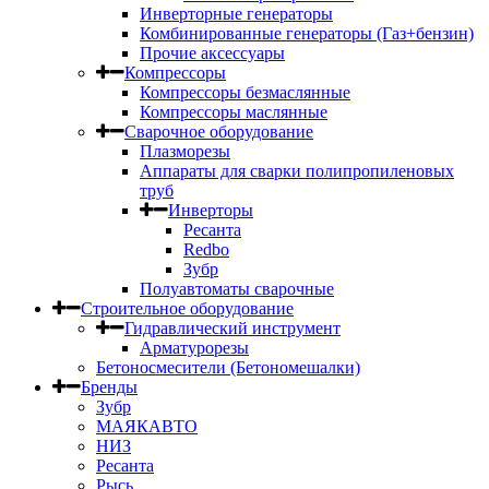
Инверторные генераторы
Комбинированные генераторы (Газ+бензин)
Прочие аксессуары
Компрессоры
Компрессоры безмаслянные
Компрессоры маслянные
Сварочное оборудование
Плазморезы
Аппараты для сварки полипропиленовых
труб
Инверторы
Ресанта
Redbo
Зубр
Полуавтоматы сварочные
Строительное оборудование
Гидравлический инструмент
Арматурорезы
Бетоносмесители (Бетономешалки)
Бренды
Зубр
МАЯКАВТО
НИЗ
Ресанта
Рысь