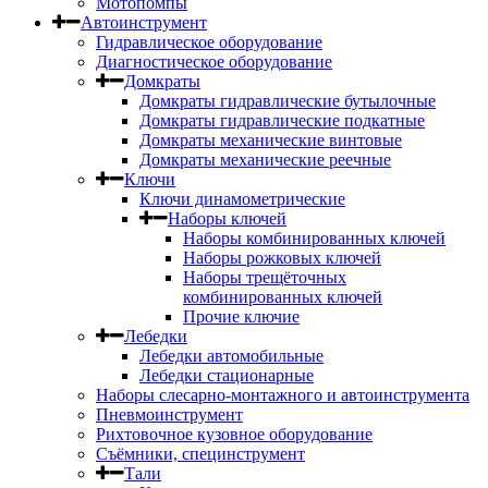
Мотопомпы
Автоинструмент
Гидравлическое оборудование
Диагностическое оборудование
Домкраты
Домкраты гидравлические бутылочные
Домкраты гидравлические подкатные
Домкраты механические винтовые
Домкраты механические реечные
Ключи
Ключи динамометрические
Наборы ключей
Наборы комбинированных ключей
Наборы рожковых ключей
Наборы трещёточных
комбинированных ключей
Прочие ключие
Лебедки
Лебедки автомобильные
Лебедки стационарные
Наборы слесарно-монтажного и автоинструмента
Пневмоинструмент
Рихтовочное кузовное оборудование
Съёмники, специнструмент
Тали