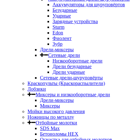
Аккумуляторы для шуруповёртов
Безударные
Ударные
Зарядные устройства
Sturm
Edon
Фиолент
Зубр
Дрели-миксеры
Сетевые дрели
Низкооборотные дрели
Дрели безударные
Дрели ударные
Сетевые дрели-шуруповёрты
Краскопульты (Краскораспылители)
Лобзики
Миксеры и низкооборотные дрели
Дрели-миксеры
Миксеры
Мойки высокого давления
Ножницы по металлу
Отбойные молотки
SDS Max
Бетоноломы HEX
Оснастка для отбойных молотков