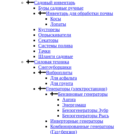
Садовый инвентарь
Буры садовые ручные
Инвентарь для обработки почвы
Косы
Лопаты
Кусторезы
Опрыскиватели
Секаторы
Системы полива
Тачки
Шланги садовые
Силовая техника
Снегоуборщики
Виброплиты
Для асфальта
Для грунта
Генераторы (электростанции)
Бензиновые генераторы
Aurora
Энергомаш
Бензогенераторы Зубр
Бензогенераторы Рысь
Инверторные генераторы
Комбинированные генераторы
(Газ+бензин)