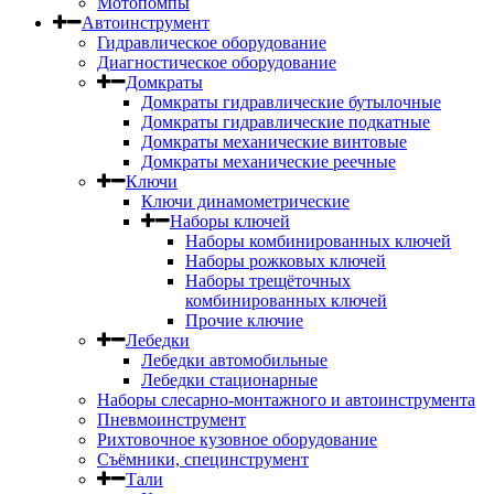
Мотопомпы
Автоинструмент
Гидравлическое оборудование
Диагностическое оборудование
Домкраты
Домкраты гидравлические бутылочные
Домкраты гидравлические подкатные
Домкраты механические винтовые
Домкраты механические реечные
Ключи
Ключи динамометрические
Наборы ключей
Наборы комбинированных ключей
Наборы рожковых ключей
Наборы трещёточных
комбинированных ключей
Прочие ключие
Лебедки
Лебедки автомобильные
Лебедки стационарные
Наборы слесарно-монтажного и автоинструмента
Пневмоинструмент
Рихтовочное кузовное оборудование
Съёмники, специнструмент
Тали