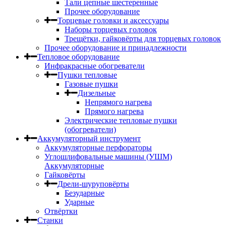
Тали цепные шестеренные
Прочее оборудование
Торцевые головки и аксессуары
Наборы торцевых головок
Трещётки, гайковёрты для торцевых головок
Прочее оборудование и принадлежности
Тепловое оборудование
Инфракрасные обогреватели
Пушки тепловые
Газовые пушки
Дизельные
Непрямого нагрева
Прямого нагрева
Электрические тепловые пушки
(обогреватели)
Аккумуляторный инструмент
Аккумуляторные перфораторы
Углошлифовальные машины (УШМ)
Аккумуляторные
Гайковёрты
Дрели-шуруповёрты
Безударные
Ударные
Отвёртки
Станки