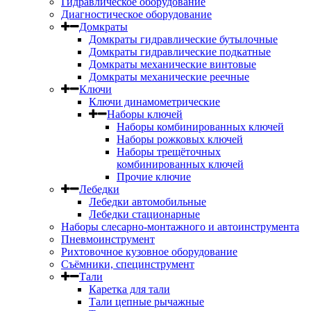
Гидравлическое оборудование
Диагностическое оборудование
Домкраты
Домкраты гидравлические бутылочные
Домкраты гидравлические подкатные
Домкраты механические винтовые
Домкраты механические реечные
Ключи
Ключи динамометрические
Наборы ключей
Наборы комбинированных ключей
Наборы рожковых ключей
Наборы трещёточных
комбинированных ключей
Прочие ключие
Лебедки
Лебедки автомобильные
Лебедки стационарные
Наборы слесарно-монтажного и автоинструмента
Пневмоинструмент
Рихтовочное кузовное оборудование
Съёмники, специнструмент
Тали
Каретка для тали
Тали цепные рычажные