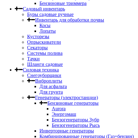
Бензиновые триммера
Садовый инвентарь
Буры садовые ручные
Инвентарь для обработки почвы
Косы
Лопаты
Кусторезы
Опрыскиватели
Секаторы
Системы полива
Тачки
Шланги садовые
Силовая техника
Снегоуборщики
Виброплиты
Для асфальта
Для грунта
Генераторы (электростанции)
Бензиновые генераторы
Aurora
Энергомаш
Бензогенераторы Зубр
Бензогенераторы Рысь
Инверторные генераторы
Комбинированные генераторы (Газ+бензин)