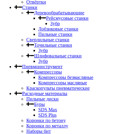
Отвёртки
Станки
Деревообрабатывающие
Рейсмусовые станки
Зубр
Лобзиковые станки
Пильные станки
Сверлильные станки
Точильные станки
Зубр
Шлифовальные станки
Зубр
Пневмоинструмент
Компрессоры
Компрессоры безмасляные
Компрессоры масляные
Краскопульты пневматические
Расходные материалы
Пильные диски
Буры
SDS Max
SDS Plus
Коронки по бетону
Коронки по металлу
Наборы бит