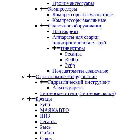
Прочие аксессуары
Компрессоры
Компрессоры безмаслянные
Компрессоры маслянные
Сварочное оборудование
Плазморезы
Аппараты для сварки
полипропиленовых труб
Инверторы
Ресанта
Redbo
Зубр
Полуавтоматы сварочные
Строительное оборудование
Гидравлический инструмент
Арматурорезы
Бетоносмесители (Бетономешалки)
Бренды
Зубр
МАЯКАВТО
НИЗ
Ресанта
Рысь
Сибин
Союз