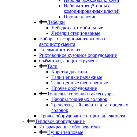
Наборы рожковых ключей
Наборы трещёточных
комбинированных ключей
Прочие ключие
Лебедки
Лебедки автомобильные
Лебедки стационарные
Наборы слесарно-монтажного и
автоинструмента
Пневмоинструмент
Рихтовочное кузовное оборудование
Съёмники, специнструмент
Тали
Каретка для тали
Тали цепные рычажные
Тали цепные шестеренные
Прочее оборудование
Торцевые головки и аксессуары
Наборы торцевых головок
Трещётки, гайковёрты для торцевых
головок
Прочее оборудование и принадлежности
Тепловое оборудование
Инфракрасные обогреватели
Пушки тепловые