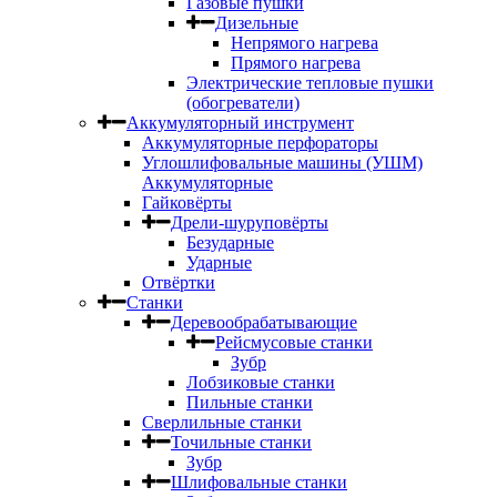
Газовые пушки
Дизельные
Непрямого нагрева
Прямого нагрева
Электрические тепловые пушки
(обогреватели)
Аккумуляторный инструмент
Аккумуляторные перфораторы
Углошлифовальные машины (УШМ)
Аккумуляторные
Гайковёрты
Дрели-шуруповёрты
Безударные
Ударные
Отвёртки
Станки
Деревообрабатывающие
Рейсмусовые станки
Зубр
Лобзиковые станки
Пильные станки
Сверлильные станки
Точильные станки
Зубр
Шлифовальные станки