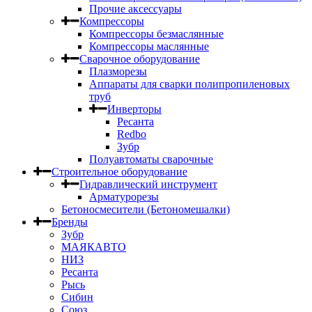
Прочие аксессуары
Компрессоры
Компрессоры безмаслянные
Компрессоры маслянные
Сварочное оборудование
Плазморезы
Аппараты для сварки полипропиленовых
труб
Инверторы
Ресанта
Redbo
Зубр
Полуавтоматы сварочные
Строительное оборудование
Гидравлический инструмент
Арматурорезы
Бетоносмесители (Бетономешалки)
Бренды
Зубр
МАЯКАВТО
НИЗ
Ресанта
Рысь
Сибин
Союз