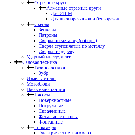
Отрезные круги
Алмазные отрезные круги
Для УШМ
Для швонарезчиков и бензорезов
Сверла
Зенкеры
Патроны
Сверла по металлу (наборы)
Сверла ступенчатые по металлу
Свёрла по дереву
Ударный инструмент
Садовая техника
Газонокосилки
Зубр
Измельчители
Мотоблоки
Насосные станции
Насосы
Поверхностные
Погружные
Скважинные
Фекальные насосы
Фонтанные
Триммеры
Электрические триммера