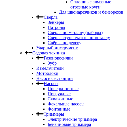
Сплошные алмазные
отрезные круги
Для швонарезчиков и бензорезов
Сверла
Зенкеры
Патроны
Сверла по металлу (наборы)
Сверла ступенчатые по металлу
Свёрла по дереву
Ударный инструмент
Садовая техника
Газонокосилки
Зубр
Измельчители
Мотоблоки
Насосные станции
Насосы
Поверхностные
Погружные
Скважинные
Фекальные насосы
Фонтанные
Триммеры
Электрические триммера
Бензиновые триммера