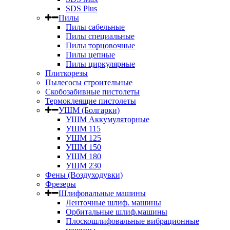
SDS Plus
Пилы
Пилы сабельные
Пилы специальные
Пилы торцовочные
Пилы цепные
Пилы циркулярные
Плиткорезы
Пылесосы строительные
Скобозабивные пистолеты
Термоклеящие пистолеты
УШМ (Болгарки)
УШМ Аккумуляторные
УШМ 115
УШМ 125
УШМ 150
УШМ 180
УШМ 230
Фены (Воздуходувки)
Фрезеры
Шлифовальные машины
Ленточные шлиф. машины
Орбитальные шлиф.машины
Плоскошлифовальные вибрационные