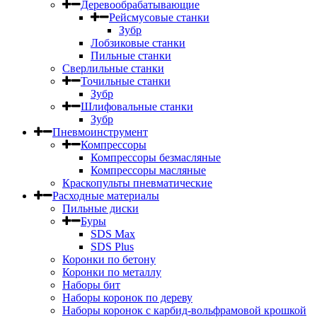
Деревообрабатывающие
Рейсмусовые станки
Зубр
Лобзиковые станки
Пильные станки
Сверлильные станки
Точильные станки
Зубр
Шлифовальные станки
Зубр
Пневмоинструмент
Компрессоры
Компрессоры безмасляные
Компрессоры масляные
Краскопульты пневматические
Расходные материалы
Пильные диски
Буры
SDS Max
SDS Plus
Коронки по бетону
Коронки по металлу
Наборы бит
Наборы коронок по дереву
Наборы коронок с карбид-вольфрамовой крошкой