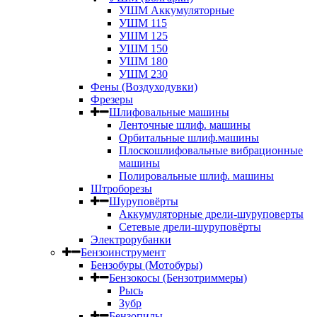
УШМ Аккумуляторные
УШМ 115
УШМ 125
УШМ 150
УШМ 180
УШМ 230
Фены (Воздуходувки)
Фрезеры
Шлифовальные машины
Ленточные шлиф. машины
Орбитальные шлиф.машины
Плоскошлифовальные вибрационные
машины
Полировальные шлиф. машины
Штроборезы
Шуруповёрты
Аккумуляторные дрели-шуруповерты
Сетевые дрели-шуруповёрты
Электрорубанки
Бензоинструмент
Бензобуры (Мотобуры)
Бензокосы (Бензотриммеры)
Рысь
Зубр
Бензопилы