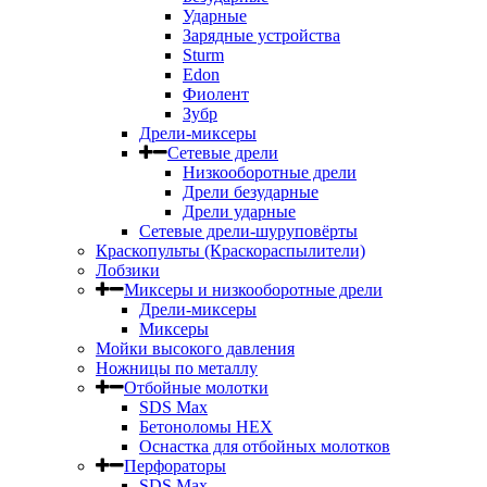
Ударные
Зарядные устройства
Sturm
Edon
Фиолент
Зубр
Дрели-миксеры
Сетевые дрели
Низкооборотные дрели
Дрели безударные
Дрели ударные
Сетевые дрели-шуруповёрты
Краскопульты (Краскораспылители)
Лобзики
Миксеры и низкооборотные дрели
Дрели-миксеры
Миксеры
Мойки высокого давления
Ножницы по металлу
Отбойные молотки
SDS Max
Бетоноломы HEX
Оснастка для отбойных молотков
Перфораторы
SDS Max