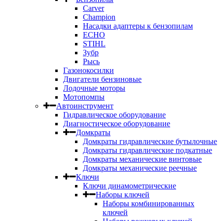
Carver
Champion
Насадки адаптеры к бензопилам
ECHO
STIHL
Зубр
Рысь
Газонокосилки
Двигатели бензиновые
Лодочные моторы
Мотопомпы
Автоинструмент
Гидравлическое оборудование
Диагностическое оборудование
Домкраты
Домкраты гидравлические бутылочные
Домкраты гидравлические подкатные
Домкраты механические винтовые
Домкраты механические реечные
Ключи
Ключи динамометрические
Наборы ключей
Наборы комбинированных
ключей