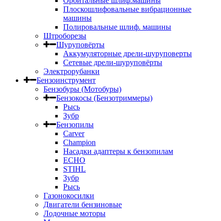
Орбитальные шлиф.машины
Плоскошлифовальные вибрационные
машины
Полировальные шлиф. машины
Штроборезы
Шуруповёрты
Аккумуляторные дрели-шуруповерты
Сетевые дрели-шуруповёрты
Электрорубанки
Бензоинструмент
Бензобуры (Мотобуры)
Бензокосы (Бензотриммеры)
Рысь
Зубр
Бензопилы
Carver
Champion
Насадки адаптеры к бензопилам
ECHO
STIHL
Зубр
Рысь
Газонокосилки
Двигатели бензиновые
Лодочные моторы