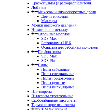
Краскопульты (Краскораспылители)
Лобзики
Миксеры и низкооборотные дрели
Дрели-миксеры
Миксеры
Мойки высокого давления
Ножницы по металлу
Отбойные молотки
SDS Max
Бетоноломы HEX
Оснастка для отбойных молотков
Перфораторы
SDS Max
SDS Plus
Пилы
Пилы сабельные
Пилы специальные
Пилы торцовочные
Пилы цепные
Пилы циркулярные
Плиткорезы
Пылесосы строительные
Скобозабивные пистолеты
Термоклеящие пистолеты
УШМ (Болгарки)