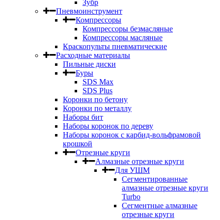
Зубр
Пневмоинструмент
Компрессоры
Компрессоры безмасляные
Компрессоры масляные
Краскопульты пневматические
Расходные материалы
Пильные диски
Буры
SDS Max
SDS Plus
Коронки по бетону
Коронки по металлу
Наборы бит
Наборы коронок по дереву
Наборы коронок с карбид-вольфрамовой
крошкой
Отрезные круги
Алмазные отрезные круги
Для УШМ
Сегментированные
алмазные отрезные круги
Turbo
Сегментные алмазные
отрезные круги