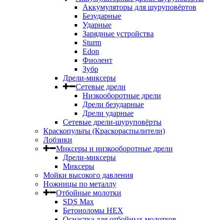
Аккумуляторы для шуруповёртов
Безударные
Ударные
Зарядные устройства
Sturm
Edon
Фиолент
Зубр
Дрели-миксеры
Сетевые дрели
Низкооборотные дрели
Дрели безударные
Дрели ударные
Сетевые дрели-шуруповёрты
Краскопульты (Краскораспылители)
Лобзики
Миксеры и низкооборотные дрели
Дрели-миксеры
Миксеры
Мойки высокого давления
Ножницы по металлу
Отбойные молотки
SDS Max
Бетоноломы HEX
Оснастка для отбойных молотков