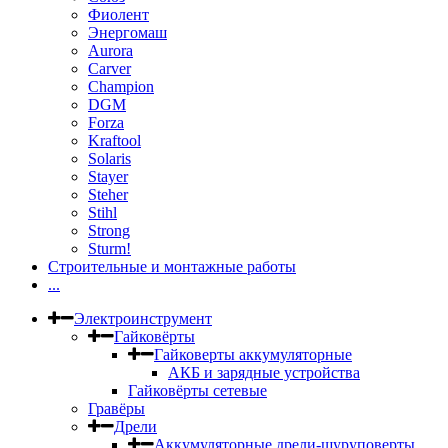
Фиолент
Энергомаш
Aurora
Carver
Champion
DGM
Forza
Kraftool
Solaris
Stayer
Steher
Stihl
Strong
Sturm!
Строительные и монтажные работы
...
Электроинструмент
Гайковёрты
Гайковерты аккумуляторные
АКБ и зарядные устройства
Гайковёрты сетевые
Гравёры
Дрели
Аккумуляторные дрели-шуруповерты