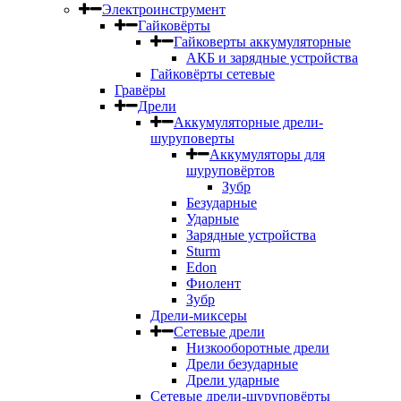
Электроинструмент
Гайковёрты
Гайковерты аккумуляторные
АКБ и зарядные устройства
Гайковёрты сетевые
Гравёры
Дрели
Аккумуляторные дрели-
шуруповерты
Аккумуляторы для
шуруповёртов
Зубр
Безударные
Ударные
Зарядные устройства
Sturm
Edon
Фиолент
Зубр
Дрели-миксеры
Сетевые дрели
Низкооборотные дрели
Дрели безударные
Дрели ударные
Сетевые дрели-шуруповёрты