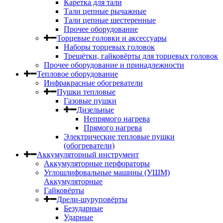
Каретка для тали
Тали цепные рычажные
Тали цепные шестеренные
Прочее оборудование
Торцевые головки и аксессуары
Наборы торцевых головок
Трещётки, гайковёрты для торцевых головок
Прочее оборудование и принадлежности
Тепловое оборудование
Инфракрасные обогреватели
Пушки тепловые
Газовые пушки
Дизельные
Непрямого нагрева
Прямого нагрева
Электрические тепловые пушки
(обогреватели)
Аккумуляторный инструмент
Аккумуляторные перфораторы
Углошлифовальные машины (УШМ)
Аккумуляторные
Гайковёрты
Дрели-шуруповёрты
Безударные
Ударные