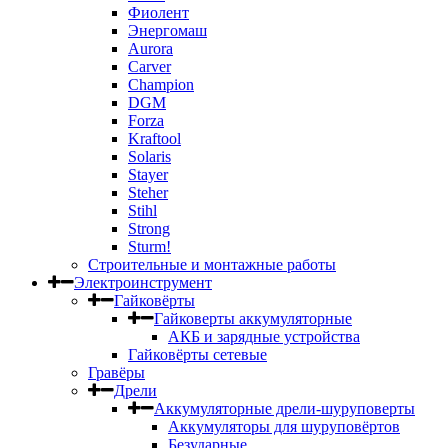
Фиолент
Энергомаш
Aurora
Carver
Champion
DGM
Forza
Kraftool
Solaris
Stayer
Steher
Stihl
Strong
Sturm!
Строительные и монтажные работы
Электроинструмент
Гайковёрты
Гайковерты аккумуляторные
АКБ и зарядные устройства
Гайковёрты сетевые
Гравёры
Дрели
Аккумуляторные дрели-шуруповерты
Аккумуляторы для шуруповёртов
Безударные