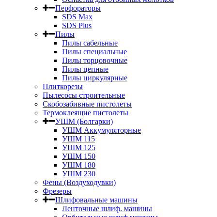
Перфораторы
SDS Max
SDS Plus
Пилы
Пилы сабельные
Пилы специальные
Пилы торцовочные
Пилы цепные
Пилы циркулярные
Плиткорезы
Пылесосы строительные
Скобозабивные пистолеты
Термоклеящие пистолеты
УШМ (Болгарки)
УШМ Аккумуляторные
УШМ 115
УШМ 125
УШМ 150
УШМ 180
УШМ 230
Фены (Воздуходувки)
Фрезеры
Шлифовальные машины
Ленточные шлиф. машины