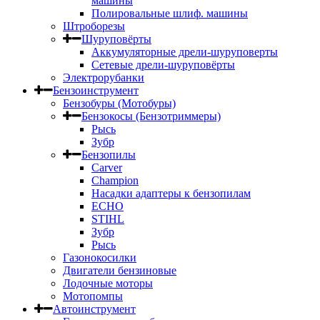
машины
Полировальные шлиф. машины
Штроборезы
Шуруповёрты
Аккумуляторные дрели-шуруповерты
Сетевые дрели-шуруповёрты
Электрорубанки
Бензоинструмент
Бензобуры (Мотобуры)
Бензокосы (Бензотриммеры)
Рысь
Зубр
Бензопилы
Carver
Champion
Насадки адаптеры к бензопилам
ECHO
STIHL
Зубр
Рысь
Газонокосилки
Двигатели бензиновые
Лодочные моторы
Мотопомпы
Автоинструмент