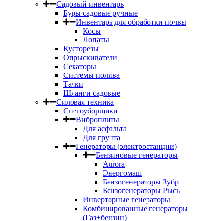
Садовый инвентарь
Буры садовые ручные
Инвентарь для обработки почвы
Косы
Лопаты
Кусторезы
Опрыскиватели
Секаторы
Системы полива
Тачки
Шланги садовые
Силовая техника
Снегоуборщики
Виброплиты
Для асфальта
Для грунта
Генераторы (электростанции)
Бензиновые генераторы
Aurora
Энергомаш
Бензогенераторы Зубр
Бензогенераторы Рысь
Инверторные генераторы
Комбинированные генераторы
(Газ+бензин)