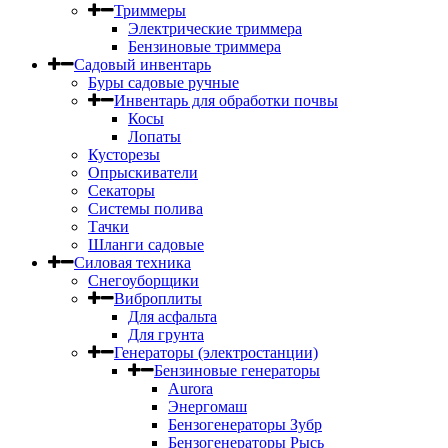
Триммеры
Электрические триммера
Бензиновые триммера
Садовый инвентарь
Буры садовые ручные
Инвентарь для обработки почвы
Косы
Лопаты
Кусторезы
Опрыскиватели
Секаторы
Системы полива
Тачки
Шланги садовые
Силовая техника
Снегоуборщики
Виброплиты
Для асфальта
Для грунта
Генераторы (электростанции)
Бензиновые генераторы
Aurora
Энергомаш
Бензогенераторы Зубр
Бензогенераторы Рысь