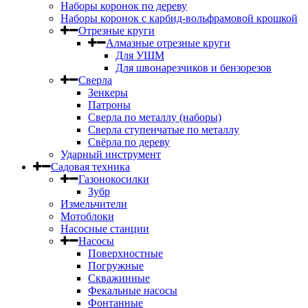
Наборы коронок по дереву
Наборы коронок с карбид-вольфрамовой крошкой
Отрезные круги
Алмазные отрезные круги
Для УШМ
Для швонарезчиков и бензорезов
Сверла
Зенкеры
Патроны
Сверла по металлу (наборы)
Сверла ступенчатые по металлу
Свёрла по дереву
Ударный инструмент
Садовая техника
Газонокосилки
Зубр
Измельчители
Мотоблоки
Насосные станции
Насосы
Поверхностные
Погружные
Скважинные
Фекальные насосы
Фонтанные