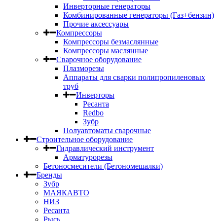
Инверторные генераторы
Комбинированные генераторы (Газ+бензин)
Прочие аксессуары
Компрессоры
Компрессоры безмаслянные
Компрессоры маслянные
Сварочное оборудование
Плазморезы
Аппараты для сварки полипропиленовых
труб
Инверторы
Ресанта
Redbo
Зубр
Полуавтоматы сварочные
Строительное оборудование
Гидравлический инструмент
Арматурорезы
Бетоносмесители (Бетономешалки)
Бренды
Зубр
МАЯКАВТО
НИЗ
Ресанта
Рысь