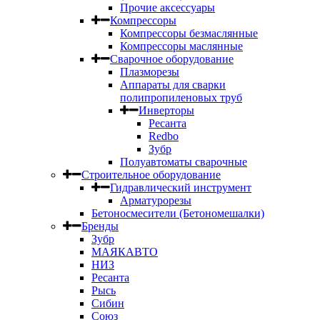
Прочие аксессуары
Компрессоры
Компрессоры безмаслянные
Компрессоры маслянные
Сварочное оборудование
Плазморезы
Аппараты для сварки
полипропиленовых труб
Инверторы
Ресанта
Redbo
Зубр
Полуавтоматы сварочные
Строительное оборудование
Гидравлический инструмент
Арматурорезы
Бетоносмесители (Бетономешалки)
Бренды
Зубр
МАЯКАВТО
НИЗ
Ресанта
Рысь
Сибин
Союз