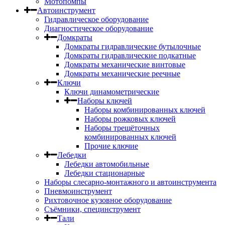
Мотопомпы
Автоинструмент
Гидравлическое оборудование
Диагностическое оборудование
Домкраты
Домкраты гидравлические бутылочные
Домкраты гидравлические подкатные
Домкраты механические винтовые
Домкраты механические реечные
Ключи
Ключи динамометрические
Наборы ключей
Наборы комбинированных ключей
Наборы рожковых ключей
Наборы трещёточных
комбинированных ключей
Прочие ключие
Лебедки
Лебедки автомобильные
Лебедки стационарные
Наборы слесарно-монтажного и автоинструмента
Пневмоинструмент
Рихтовочное кузовное оборудование
Съёмники, специнструмент
Тали