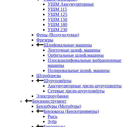
УШМ Аккумуляторные
УШМ 115
УШМ 125
УШМ 150
УШМ 180
УШМ 230
Фены (Воздуходувки)
Фрезеры
Шлифовальные машины
Ленточные шлиф. машины
Орбитальные шлиф.машины
Плоскошлифовальные вибрационные
машины
Полировальные шлиф. машины
Штроборезы
Шуруповёрты
Аккумуляторные дрели-шуруповерты
Сетевые дрели-шуруповёрты
Электрорубанки
Бензоинструмент
Бензобуры (Мотобуры)
Бензокосы (Бензотриммеры)
Рысь
Зубр
Бензопилы