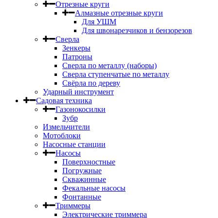
Отрезные круги
Алмазные отрезные круги
Для УШМ
Для швонарезчиков и бензорезов
Сверла
Зенкеры
Патроны
Сверла по металлу (наборы)
Сверла ступенчатые по металлу
Свёрла по дереву
Ударный инструмент
Садовая техника
Газонокосилки
Зубр
Измельчители
Мотоблоки
Насосные станции
Насосы
Поверхностные
Погружные
Скважинные
Фекальные насосы
Фонтанные
Триммеры
Электрические триммера