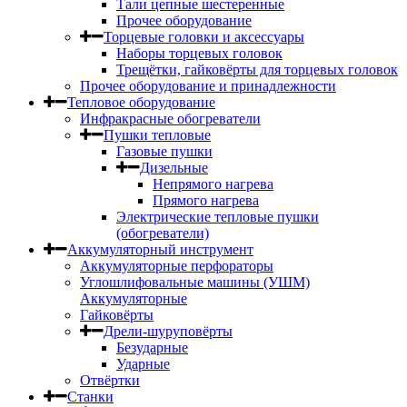
Тали цепные шестеренные
Прочее оборудование
Торцевые головки и аксессуары
Наборы торцевых головок
Трещётки, гайковёрты для торцевых головок
Прочее оборудование и принадлежности
Тепловое оборудование
Инфракрасные обогреватели
Пушки тепловые
Газовые пушки
Дизельные
Непрямого нагрева
Прямого нагрева
Электрические тепловые пушки
(обогреватели)
Аккумуляторный инструмент
Аккумуляторные перфораторы
Углошлифовальные машины (УШМ)
Аккумуляторные
Гайковёрты
Дрели-шуруповёрты
Безударные
Ударные
Отвёртки
Станки