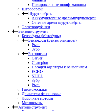
машины
Полировальные шлиф. машины
Штроборезы
Шуруповёрты
Аккумуляторные дрели-шуруповерты
Сетевые дрели-шуруповёрты
Электрорубанки
Бензоинструмент
Бензобуры (Мотобуры)
Бензокосы (Бензотриммеры)
Рысь
Зубр
Бензопилы
Carver
Champion
Насадки адаптеры к бензопилам
ECHO
STIHL
Зубр
Рысь
Газонокосилки
Двигатели бензиновые
Лодочные моторы
Мотопомпы
Автоинструмент