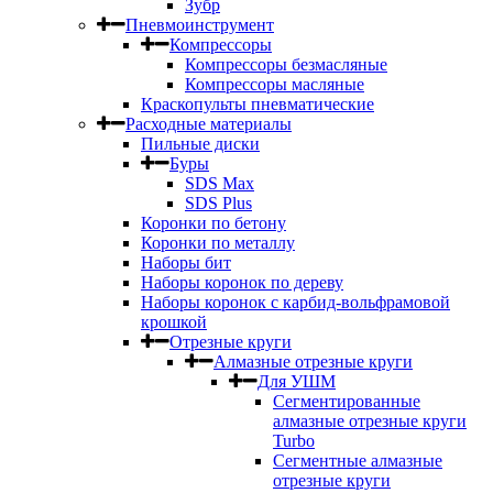
Зубр
Пневмоинструмент
Компрессоры
Компрессоры безмасляные
Компрессоры масляные
Краскопульты пневматические
Расходные материалы
Пильные диски
Буры
SDS Max
SDS Plus
Коронки по бетону
Коронки по металлу
Наборы бит
Наборы коронок по дереву
Наборы коронок с карбид-вольфрамовой
крошкой
Отрезные круги
Алмазные отрезные круги
Для УШМ
Сегментированные
алмазные отрезные круги
Turbo
Сегментные алмазные
отрезные круги