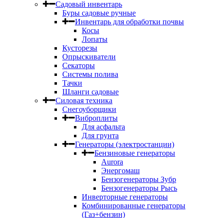
Садовый инвентарь
Буры садовые ручные
Инвентарь для обработки почвы
Косы
Лопаты
Кусторезы
Опрыскиватели
Секаторы
Системы полива
Тачки
Шланги садовые
Силовая техника
Снегоуборщики
Виброплиты
Для асфальта
Для грунта
Генераторы (электростанции)
Бензиновые генераторы
Aurora
Энергомаш
Бензогенераторы Зубр
Бензогенераторы Рысь
Инверторные генераторы
Комбинированные генераторы
(Газ+бензин)