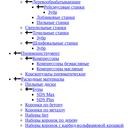
Деревообрабатывающие
Рейсмусовые станки
Зубр
Лобзиковые станки
Пильные станки
Сверлильные станки
Точильные станки
Зубр
Шлифовальные станки
Зубр
Пневмоинструмент
Компрессоры
Компрессоры безмасляные
Компрессоры масляные
Краскопульты пневматические
Расходные материалы
Пильные диски
Буры
SDS Max
SDS Plus
Коронки по бетону
Коронки по металлу
Наборы бит
Наборы коронок по дереву
Наборы коронок с карбид-вольфрамовой крошкой