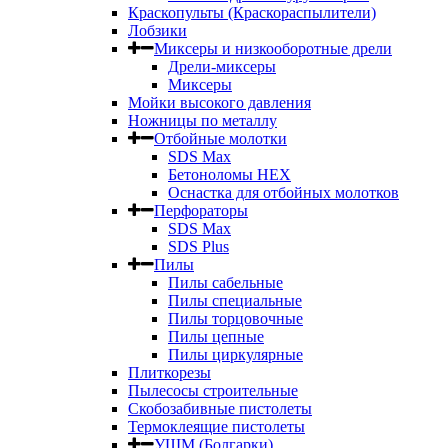
Краскопульты (Краскораспылители)
Лобзики
Миксеры и низкооборотные дрели
Дрели-миксеры
Миксеры
Мойки высокого давления
Ножницы по металлу
Отбойные молотки
SDS Max
Бетоноломы HEX
Оснастка для отбойных молотков
Перфораторы
SDS Max
SDS Plus
Пилы
Пилы сабельные
Пилы специальные
Пилы торцовочные
Пилы цепные
Пилы циркулярные
Плиткорезы
Пылесосы строительные
Скобозабивные пистолеты
Термоклеящие пистолеты
УШМ (Болгарки)