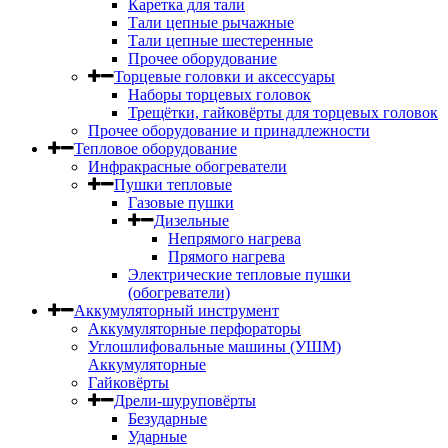
Каретка для тали
Тали цепные рычажные
Тали цепные шестеренные
Прочее оборудование
Торцевые головки и аксессуары
Наборы торцевых головок
Трещётки, гайковёрты для торцевых головок
Прочее оборудование и принадлежности
Тепловое оборудование
Инфракрасные обогреватели
Пушки тепловые
Газовые пушки
Дизельные
Непрямого нагрева
Прямого нагрева
Электрические тепловые пушки
(обогреватели)
Аккумуляторный инструмент
Аккумуляторные перфораторы
Углошлифовальные машины (УШМ)
Аккумуляторные
Гайковёрты
Дрели-шуруповёрты
Безударные
Ударные