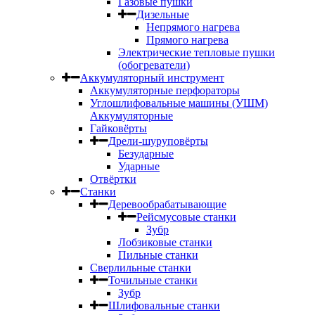
Газовые пушки
Дизельные
Непрямого нагрева
Прямого нагрева
Электрические тепловые пушки
(обогреватели)
Аккумуляторный инструмент
Аккумуляторные перфораторы
Углошлифовальные машины (УШМ)
Аккумуляторные
Гайковёрты
Дрели-шуруповёрты
Безударные
Ударные
Отвёртки
Станки
Деревообрабатывающие
Рейсмусовые станки
Зубр
Лобзиковые станки
Пильные станки
Сверлильные станки
Точильные станки
Зубр
Шлифовальные станки