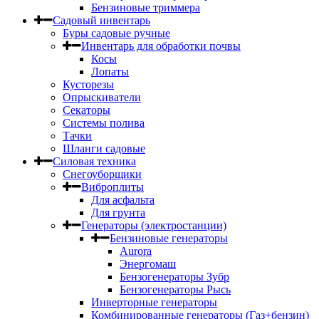
Бензиновые триммера
Садовый инвентарь
Буры садовые ручные
Инвентарь для обработки почвы
Косы
Лопаты
Кусторезы
Опрыскиватели
Секаторы
Системы полива
Тачки
Шланги садовые
Силовая техника
Снегоуборщики
Виброплиты
Для асфальта
Для грунта
Генераторы (электростанции)
Бензиновые генераторы
Aurora
Энергомаш
Бензогенераторы Зубр
Бензогенераторы Рысь
Инверторные генераторы
Комбинированные генераторы (Газ+бензин)