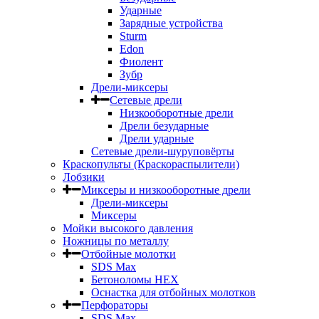
Ударные
Зарядные устройства
Sturm
Edon
Фиолент
Зубр
Дрели-миксеры
Сетевые дрели
Низкооборотные дрели
Дрели безударные
Дрели ударные
Сетевые дрели-шуруповёрты
Краскопульты (Краскораспылители)
Лобзики
Миксеры и низкооборотные дрели
Дрели-миксеры
Миксеры
Мойки высокого давления
Ножницы по металлу
Отбойные молотки
SDS Max
Бетоноломы HEX
Оснастка для отбойных молотков
Перфораторы
SDS Max