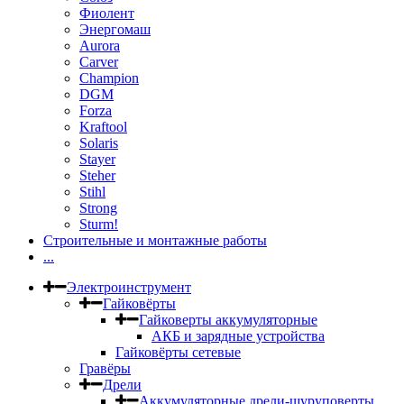
Фиолент
Энергомаш
Aurora
Carver
Champion
DGM
Forza
Kraftool
Solaris
Stayer
Steher
Stihl
Strong
Sturm!
Строительные и монтажные работы
...
Электроинструмент
Гайковёрты
Гайковерты аккумуляторные
АКБ и зарядные устройства
Гайковёрты сетевые
Гравёры
Дрели
Аккумуляторные дрели-шуруповерты