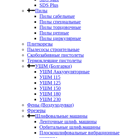
SDS Plus
Пилы
Пилы сабельные
Пилы специальные
Пилы торцовочные
Пилы цепные
Пилы циркулярные
Плиткорезы
Пылесосы строительные
Скобозабивные пистолеты
Термоклеящие пистолеты
УШМ (Болгарки)
УШМ Аккумуляторные
УШМ 115
УШМ 125
УШМ 150
УШМ 180
УШМ 230
Фены (Воздуходувки)
Фрезеры
Шлифовальные машины
Ленточные шлиф. машины
Орбитальные шлиф.машины
Плоскошлифовальные вибрационные