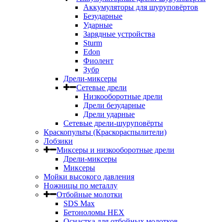
Аккумуляторы для шуруповёртов
Безударные
Ударные
Зарядные устройства
Sturm
Edon
Фиолент
Зубр
Дрели-миксеры
Сетевые дрели
Низкооборотные дрели
Дрели безударные
Дрели ударные
Сетевые дрели-шуруповёрты
Краскопульты (Краскораспылители)
Лобзики
Миксеры и низкооборотные дрели
Дрели-миксеры
Миксеры
Мойки высокого давления
Ножницы по металлу
Отбойные молотки
SDS Max
Бетоноломы HEX
Оснастка для отбойных молотков