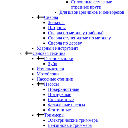
Сплошные алмазные
отрезные круги
Для швонарезчиков и бензорезов
Сверла
Зенкеры
Патроны
Сверла по металлу (наборы)
Сверла ступенчатые по металлу
Свёрла по дереву
Ударный инструмент
Садовая техника
Газонокосилки
Зубр
Измельчители
Мотоблоки
Насосные станции
Насосы
Поверхностные
Погружные
Скважинные
Фекальные насосы
Фонтанные
Триммеры
Электрические триммера
Бензиновые триммера