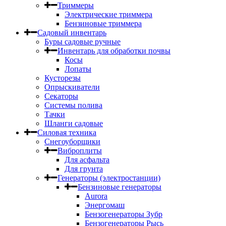
Триммеры
Электрические триммера
Бензиновые триммера
Садовый инвентарь
Буры садовые ручные
Инвентарь для обработки почвы
Косы
Лопаты
Кусторезы
Опрыскиватели
Секаторы
Системы полива
Тачки
Шланги садовые
Силовая техника
Снегоуборщики
Виброплиты
Для асфальта
Для грунта
Генераторы (электростанции)
Бензиновые генераторы
Aurora
Энергомаш
Бензогенераторы Зубр
Бензогенераторы Рысь