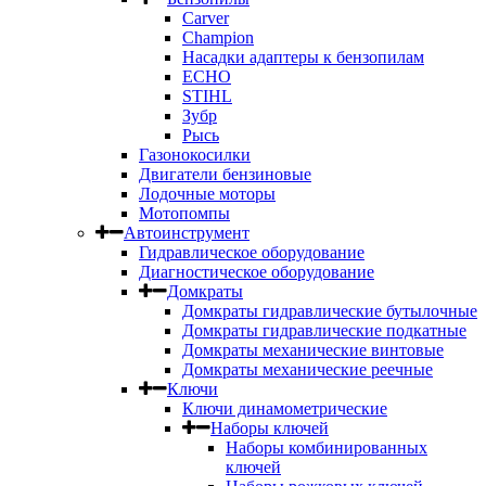
Carver
Champion
Насадки адаптеры к бензопилам
ECHO
STIHL
Зубр
Рысь
Газонокосилки
Двигатели бензиновые
Лодочные моторы
Мотопомпы
Автоинструмент
Гидравлическое оборудование
Диагностическое оборудование
Домкраты
Домкраты гидравлические бутылочные
Домкраты гидравлические подкатные
Домкраты механические винтовые
Домкраты механические реечные
Ключи
Ключи динамометрические
Наборы ключей
Наборы комбинированных
ключей