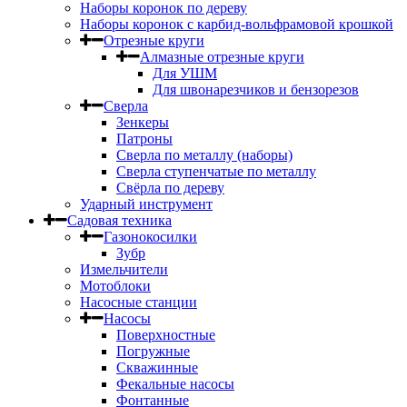
Наборы коронок по дереву
Наборы коронок с карбид-вольфрамовой крошкой
Отрезные круги
Алмазные отрезные круги
Для УШМ
Для швонарезчиков и бензорезов
Сверла
Зенкеры
Патроны
Сверла по металлу (наборы)
Сверла ступенчатые по металлу
Свёрла по дереву
Ударный инструмент
Садовая техника
Газонокосилки
Зубр
Измельчители
Мотоблоки
Насосные станции
Насосы
Поверхностные
Погружные
Скважинные
Фекальные насосы
Фонтанные