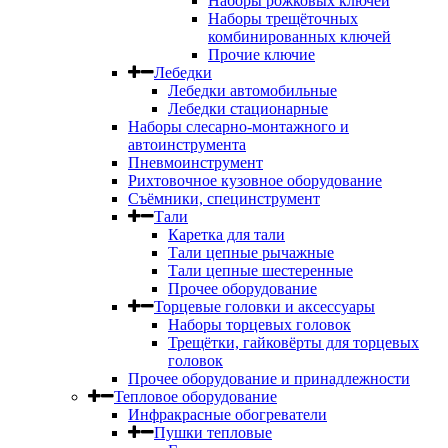
Наборы рожковых ключей
Наборы трещёточных
комбинированных ключей
Прочие ключие
Лебедки
Лебедки автомобильные
Лебедки стационарные
Наборы слесарно-монтажного и
автоинструмента
Пневмоинструмент
Рихтовочное кузовное оборудование
Съёмники, специнструмент
Тали
Каретка для тали
Тали цепные рычажные
Тали цепные шестеренные
Прочее оборудование
Торцевые головки и аксессуары
Наборы торцевых головок
Трещётки, гайковёрты для торцевых
головок
Прочее оборудование и принадлежности
Тепловое оборудование
Инфракрасные обогреватели
Пушки тепловые