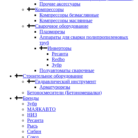
Прочие аксессуары
Компрессоры
Компрессоры безмаслянные
Компрессоры маслянные
Сварочное оборудование
Плазморезы
Аппараты для сварки полипропиленовых
труб
Инверторы
Ресанта
Redbo
Зубр
Полуавтоматы сварочные
Строительное оборудование
Гидравлический инструмент
Арматурорезы
Бетоносмесители (Бетономешалки)
Бренды
Зубр
МАЯКАВТО
НИЗ
Ресанта
Рысь
Сибин
Союз