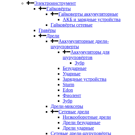
Электроинструмент
Гайковёрты
Гайковерты аккумуляторные
АКБ и зарядные устройства
Гайковёрты сетевые
Гравёры
Дрели
Аккумуляторные дрели-
шуруповерты
Аккумуляторы для
шуруповёртов
Зубр
Безударные
Ударные
Зарядные устройства
Sturm
Edon
Фиолент
Зубр
Дрели-миксеры
Сетевые дрели
Низкооборотные дрели
Дрели безударные
Дрели ударные
Сетевые дрели-шуруповёрты