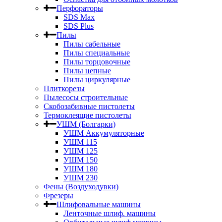
Перфораторы
SDS Max
SDS Plus
Пилы
Пилы сабельные
Пилы специальные
Пилы торцовочные
Пилы цепные
Пилы циркулярные
Плиткорезы
Пылесосы строительные
Скобозабивные пистолеты
Термоклеящие пистолеты
УШМ (Болгарки)
УШМ Аккумуляторные
УШМ 115
УШМ 125
УШМ 150
УШМ 180
УШМ 230
Фены (Воздуходувки)
Фрезеры
Шлифовальные машины
Ленточные шлиф. машины