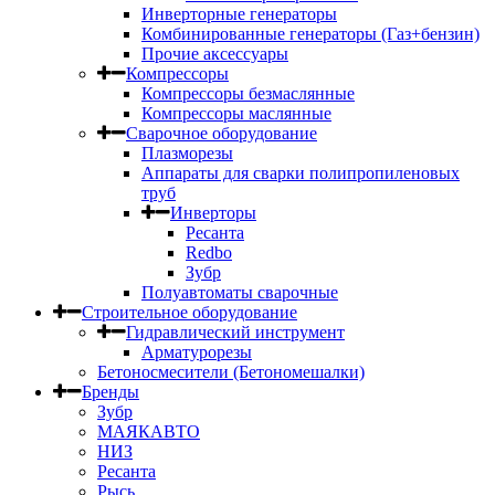
Инверторные генераторы
Комбинированные генераторы (Газ+бензин)
Прочие аксессуары
Компрессоры
Компрессоры безмаслянные
Компрессоры маслянные
Сварочное оборудование
Плазморезы
Аппараты для сварки полипропиленовых
труб
Инверторы
Ресанта
Redbo
Зубр
Полуавтоматы сварочные
Строительное оборудование
Гидравлический инструмент
Арматурорезы
Бетоносмесители (Бетономешалки)
Бренды
Зубр
МАЯКАВТО
НИЗ
Ресанта
Рысь