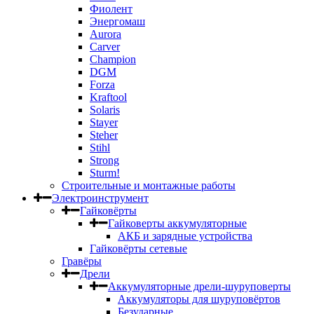
Фиолент
Энергомаш
Aurora
Carver
Champion
DGM
Forza
Kraftool
Solaris
Stayer
Steher
Stihl
Strong
Sturm!
Строительные и монтажные работы
Электроинструмент
Гайковёрты
Гайковерты аккумуляторные
АКБ и зарядные устройства
Гайковёрты сетевые
Гравёры
Дрели
Аккумуляторные дрели-шуруповерты
Аккумуляторы для шуруповёртов
Безударные