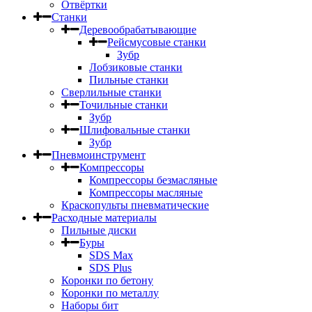
Отвёртки
Станки
Деревообрабатывающие
Рейсмусовые станки
Зубр
Лобзиковые станки
Пильные станки
Сверлильные станки
Точильные станки
Зубр
Шлифовальные станки
Зубр
Пневмоинструмент
Компрессоры
Компрессоры безмасляные
Компрессоры масляные
Краскопульты пневматические
Расходные материалы
Пильные диски
Буры
SDS Max
SDS Plus
Коронки по бетону
Коронки по металлу
Наборы бит