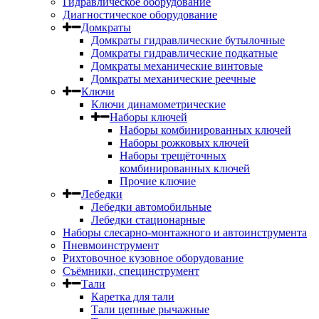
Гидравлическое оборудование
Диагностическое оборудование
Домкраты
Домкраты гидравлические бутылочные
Домкраты гидравлические подкатные
Домкраты механические винтовые
Домкраты механические реечные
Ключи
Ключи динамометрические
Наборы ключей
Наборы комбинированных ключей
Наборы рожковых ключей
Наборы трещёточных
комбинированных ключей
Прочие ключие
Лебедки
Лебедки автомобильные
Лебедки стационарные
Наборы слесарно-монтажного и автоинструмента
Пневмоинструмент
Рихтовочное кузовное оборудование
Съёмники, специнструмент
Тали
Каретка для тали
Тали цепные рычажные