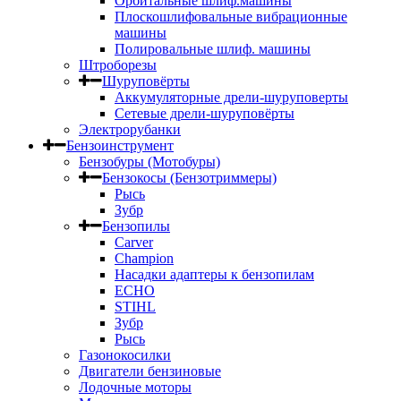
Орбитальные шлиф.машины
Плоскошлифовальные вибрационные
машины
Полировальные шлиф. машины
Штроборезы
Шуруповёрты
Аккумуляторные дрели-шуруповерты
Сетевые дрели-шуруповёрты
Электрорубанки
Бензоинструмент
Бензобуры (Мотобуры)
Бензокосы (Бензотриммеры)
Рысь
Зубр
Бензопилы
Carver
Champion
Насадки адаптеры к бензопилам
ECHO
STIHL
Зубр
Рысь
Газонокосилки
Двигатели бензиновые
Лодочные моторы