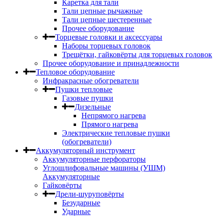
Каретка для тали
Тали цепные рычажные
Тали цепные шестеренные
Прочее оборудование
Торцевые головки и аксессуары
Наборы торцевых головок
Трещётки, гайковёрты для торцевых головок
Прочее оборудование и принадлежности
Тепловое оборудование
Инфракрасные обогреватели
Пушки тепловые
Газовые пушки
Дизельные
Непрямого нагрева
Прямого нагрева
Электрические тепловые пушки
(обогреватели)
Аккумуляторный инструмент
Аккумуляторные перфораторы
Углошлифовальные машины (УШМ)
Аккумуляторные
Гайковёрты
Дрели-шуруповёрты
Безударные
Ударные