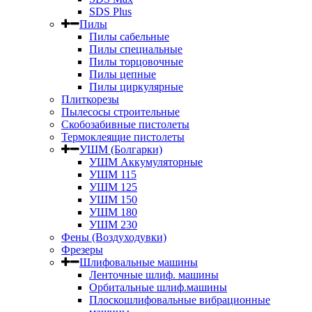
SDS Plus
Пилы
Пилы сабельные
Пилы специальные
Пилы торцовочные
Пилы цепные
Пилы циркулярные
Плиткорезы
Пылесосы строительные
Скобозабивные пистолеты
Термоклеящие пистолеты
УШМ (Болгарки)
УШМ Аккумуляторные
УШМ 115
УШМ 125
УШМ 150
УШМ 180
УШМ 230
Фены (Воздуходувки)
Фрезеры
Шлифовальные машины
Ленточные шлиф. машины
Орбитальные шлиф.машины
Плоскошлифовальные вибрационные