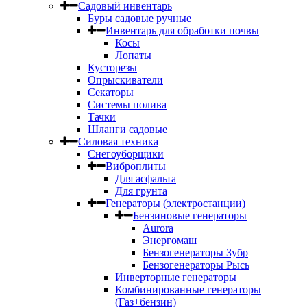
Садовый инвентарь
Буры садовые ручные
Инвентарь для обработки почвы
Косы
Лопаты
Кусторезы
Опрыскиватели
Секаторы
Системы полива
Тачки
Шланги садовые
Силовая техника
Снегоуборщики
Виброплиты
Для асфальта
Для грунта
Генераторы (электростанции)
Бензиновые генераторы
Aurora
Энергомаш
Бензогенераторы Зубр
Бензогенераторы Рысь
Инверторные генераторы
Комбинированные генераторы
(Газ+бензин)