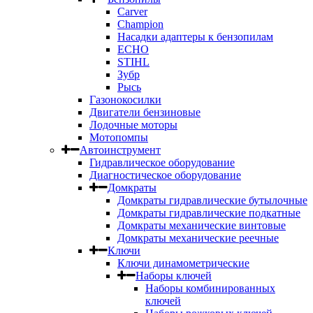
Carver
Champion
Насадки адаптеры к бензопилам
ECHO
STIHL
Зубр
Рысь
Газонокосилки
Двигатели бензиновые
Лодочные моторы
Мотопомпы
Автоинструмент
Гидравлическое оборудование
Диагностическое оборудование
Домкраты
Домкраты гидравлические бутылочные
Домкраты гидравлические подкатные
Домкраты механические винтовые
Домкраты механические реечные
Ключи
Ключи динамометрические
Наборы ключей
Наборы комбинированных
ключей