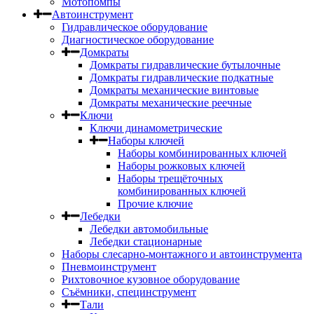
Мотопомпы
Автоинструмент
Гидравлическое оборудование
Диагностическое оборудование
Домкраты
Домкраты гидравлические бутылочные
Домкраты гидравлические подкатные
Домкраты механические винтовые
Домкраты механические реечные
Ключи
Ключи динамометрические
Наборы ключей
Наборы комбинированных ключей
Наборы рожковых ключей
Наборы трещёточных
комбинированных ключей
Прочие ключие
Лебедки
Лебедки автомобильные
Лебедки стационарные
Наборы слесарно-монтажного и автоинструмента
Пневмоинструмент
Рихтовочное кузовное оборудование
Съёмники, специнструмент
Тали