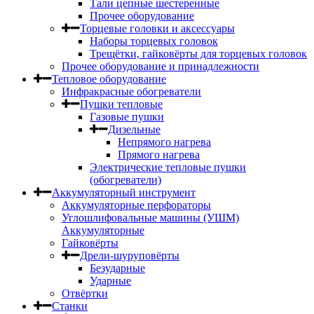
Тали цепные шестеренные
Прочее оборудование
Торцевые головки и аксессуары
Наборы торцевых головок
Трещётки, гайковёрты для торцевых головок
Прочее оборудование и принадлежности
Тепловое оборудование
Инфракрасные обогреватели
Пушки тепловые
Газовые пушки
Дизельные
Непрямого нагрева
Прямого нагрева
Электрические тепловые пушки
(обогреватели)
Аккумуляторный инструмент
Аккумуляторные перфораторы
Углошлифовальные машины (УШМ)
Аккумуляторные
Гайковёрты
Дрели-шуруповёрты
Безударные
Ударные
Отвёртки
Станки