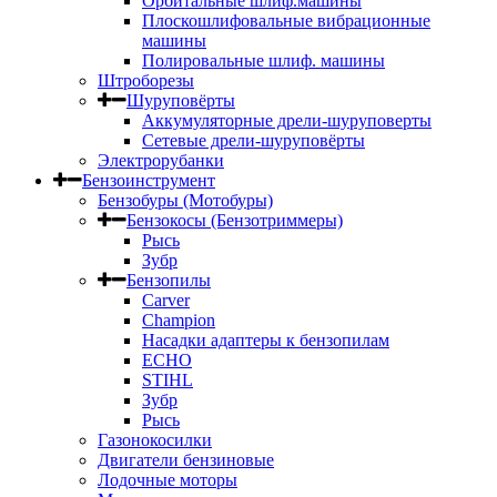
Орбитальные шлиф.машины
Плоскошлифовальные вибрационные
машины
Полировальные шлиф. машины
Штроборезы
Шуруповёрты
Аккумуляторные дрели-шуруповерты
Сетевые дрели-шуруповёрты
Электрорубанки
Бензоинструмент
Бензобуры (Мотобуры)
Бензокосы (Бензотриммеры)
Рысь
Зубр
Бензопилы
Carver
Champion
Насадки адаптеры к бензопилам
ECHO
STIHL
Зубр
Рысь
Газонокосилки
Двигатели бензиновые
Лодочные моторы