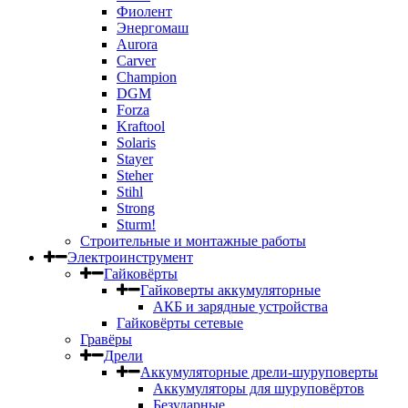
Фиолент
Энергомаш
Aurora
Carver
Champion
DGM
Forza
Kraftool
Solaris
Stayer
Steher
Stihl
Strong
Sturm!
Строительные и монтажные работы
Электроинструмент
Гайковёрты
Гайковерты аккумуляторные
АКБ и зарядные устройства
Гайковёрты сетевые
Гравёры
Дрели
Аккумуляторные дрели-шуруповерты
Аккумуляторы для шуруповёртов
Безударные