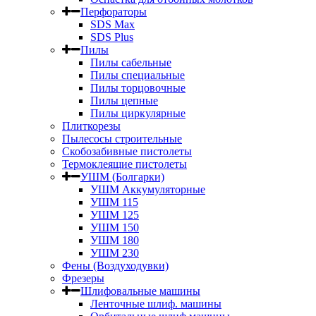
Перфораторы
SDS Max
SDS Plus
Пилы
Пилы сабельные
Пилы специальные
Пилы торцовочные
Пилы цепные
Пилы циркулярные
Плиткорезы
Пылесосы строительные
Скобозабивные пистолеты
Термоклеящие пистолеты
УШМ (Болгарки)
УШМ Аккумуляторные
УШМ 115
УШМ 125
УШМ 150
УШМ 180
УШМ 230
Фены (Воздуходувки)
Фрезеры
Шлифовальные машины
Ленточные шлиф. машины