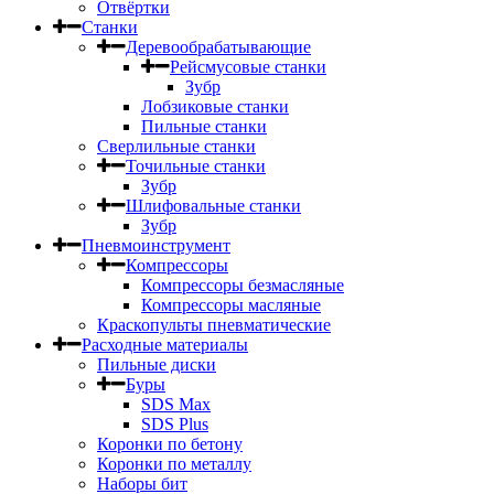
Отвёртки
Станки
Деревообрабатывающие
Рейсмусовые станки
Зубр
Лобзиковые станки
Пильные станки
Сверлильные станки
Точильные станки
Зубр
Шлифовальные станки
Зубр
Пневмоинструмент
Компрессоры
Компрессоры безмасляные
Компрессоры масляные
Краскопульты пневматические
Расходные материалы
Пильные диски
Буры
SDS Max
SDS Plus
Коронки по бетону
Коронки по металлу
Наборы бит