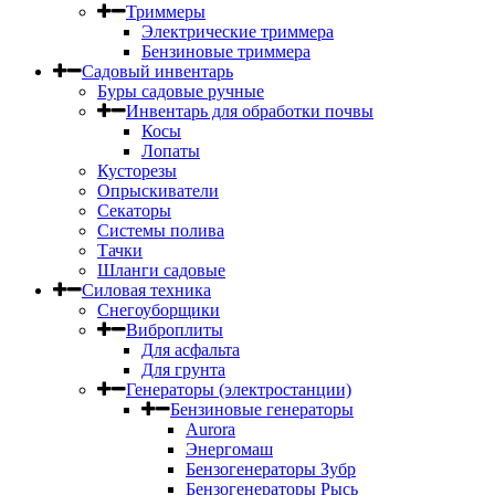
Триммеры
Электрические триммера
Бензиновые триммера
Садовый инвентарь
Буры садовые ручные
Инвентарь для обработки почвы
Косы
Лопаты
Кусторезы
Опрыскиватели
Секаторы
Системы полива
Тачки
Шланги садовые
Силовая техника
Снегоуборщики
Виброплиты
Для асфальта
Для грунта
Генераторы (электростанции)
Бензиновые генераторы
Aurora
Энергомаш
Бензогенераторы Зубр
Бензогенераторы Рысь