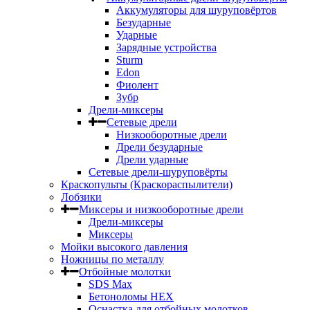
Аккумуляторы для шуруповёртов
Безударные
Ударные
Зарядные устройства
Sturm
Edon
Фиолент
Зубр
Дрели-миксеры
Сетевые дрели
Низкооборотные дрели
Дрели безударные
Дрели ударные
Сетевые дрели-шуруповёрты
Краскопульты (Краскораспылители)
Лобзики
Миксеры и низкооборотные дрели
Дрели-миксеры
Миксеры
Мойки высокого давления
Ножницы по металлу
Отбойные молотки
SDS Max
Бетоноломы HEX
Оснастка для отбойных молотков