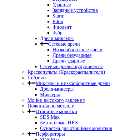
Ударные
Зарядные устройства
Sturm
Edon
Фиолент
Зубр
Дрели-миксеры
Сетевые дрели
Низкооборотные дрели
Дрели безударные
Дрели ударные
Сетевые дрели-шуруповёрты
Краскопульты (Краскораспылители)
Лобзики
Миксеры и низкооборотные дрели
Дрели-миксеры
Миксеры
Мойки высокого давления
Ножницы по металлу
Отбойные молотки
SDS Max
Бетоноломы HEX
Оснастка для отбойных молотков
Перфораторы
SDS Max