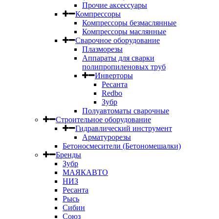
Прочие аксессуары
Компрессоры
Компрессоры безмаслянные
Компрессоры маслянные
Сварочное оборудование
Плазморезы
Аппараты для сварки
полипропиленовых труб
Инверторы
Ресанта
Redbo
Зубр
Полуавтоматы сварочные
Строительное оборудование
Гидравлический инструмент
Арматурорезы
Бетоносмесители (Бетономешалки)
Бренды
Зубр
МАЯКАВТО
НИЗ
Ресанта
Рысь
Сибин
Союз