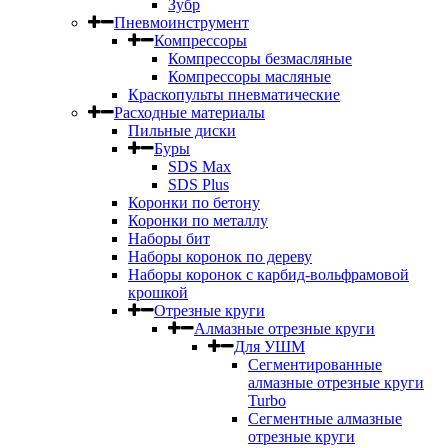
Зубр
Пневмоинструмент
Компрессоры
Компрессоры безмасляные
Компрессоры масляные
Краскопульты пневматические
Расходные материалы
Пильные диски
Буры
SDS Max
SDS Plus
Коронки по бетону
Коронки по металлу
Наборы бит
Наборы коронок по дереву
Наборы коронок с карбид-вольфрамовой
крошкой
Отрезные круги
Алмазные отрезные круги
Для УШМ
Сегментированные
алмазные отрезные круги
Turbo
Сегментные алмазные
отрезные круги