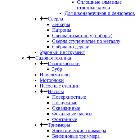
Сплошные алмазные
отрезные круги
Для швонарезчиков и бензорезов
Сверла
Зенкеры
Патроны
Сверла по металлу (наборы)
Сверла ступенчатые по металлу
Свёрла по дереву
Ударный инструмент
Садовая техника
Газонокосилки
Зубр
Измельчители
Мотоблоки
Насосные станции
Насосы
Поверхностные
Погружные
Скважинные
Фекальные насосы
Фонтанные
Триммеры
Электрические триммера
Бензиновые триммера