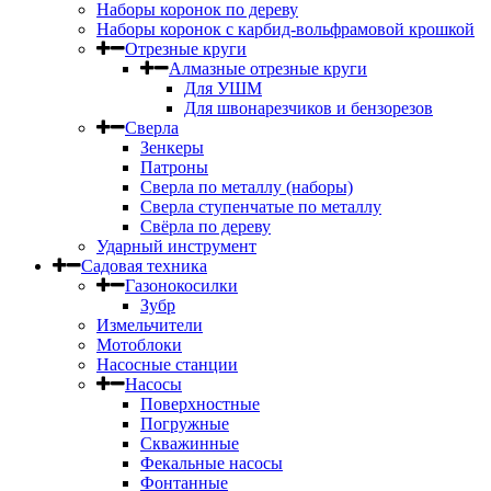
Наборы коронок по дереву
Наборы коронок с карбид-вольфрамовой крошкой
Отрезные круги
Алмазные отрезные круги
Для УШМ
Для швонарезчиков и бензорезов
Сверла
Зенкеры
Патроны
Сверла по металлу (наборы)
Сверла ступенчатые по металлу
Свёрла по дереву
Ударный инструмент
Садовая техника
Газонокосилки
Зубр
Измельчители
Мотоблоки
Насосные станции
Насосы
Поверхностные
Погружные
Скважинные
Фекальные насосы
Фонтанные