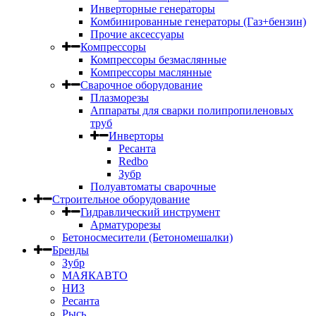
Инверторные генераторы
Комбинированные генераторы (Газ+бензин)
Прочие аксессуары
Компрессоры
Компрессоры безмаслянные
Компрессоры маслянные
Сварочное оборудование
Плазморезы
Аппараты для сварки полипропиленовых
труб
Инверторы
Ресанта
Redbo
Зубр
Полуавтоматы сварочные
Строительное оборудование
Гидравлический инструмент
Арматурорезы
Бетоносмесители (Бетономешалки)
Бренды
Зубр
МАЯКАВТО
НИЗ
Ресанта
Рысь