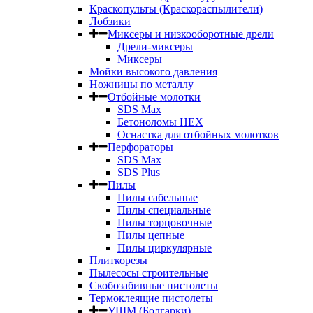
Краскопульты (Краскораспылители)
Лобзики
Миксеры и низкооборотные дрели
Дрели-миксеры
Миксеры
Мойки высокого давления
Ножницы по металлу
Отбойные молотки
SDS Max
Бетоноломы HEX
Оснастка для отбойных молотков
Перфораторы
SDS Max
SDS Plus
Пилы
Пилы сабельные
Пилы специальные
Пилы торцовочные
Пилы цепные
Пилы циркулярные
Плиткорезы
Пылесосы строительные
Скобозабивные пистолеты
Термоклеящие пистолеты
УШМ (Болгарки)