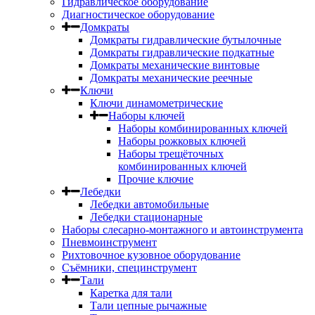
Гидравлическое оборудование
Диагностическое оборудование
Домкраты
Домкраты гидравлические бутылочные
Домкраты гидравлические подкатные
Домкраты механические винтовые
Домкраты механические реечные
Ключи
Ключи динамометрические
Наборы ключей
Наборы комбинированных ключей
Наборы рожковых ключей
Наборы трещёточных
комбинированных ключей
Прочие ключие
Лебедки
Лебедки автомобильные
Лебедки стационарные
Наборы слесарно-монтажного и автоинструмента
Пневмоинструмент
Рихтовочное кузовное оборудование
Съёмники, специнструмент
Тали
Каретка для тали
Тали цепные рычажные