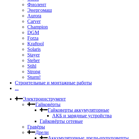
Фиолент
Энергомаш
Aurora
Carver
Champion
DGM
Forza
Kraftool
Solaris
Stayer
Steher
Stihl
Strong
Sturm!
Строительные и монтажные работы
...
Электроинструмент
Гайковёрты
Гайковерты аккумуляторные
АКБ и зарядные устройства
Гайковёрты сетевые
Гравёры
Дрели
Аккумуляторные дрели-шуруповерты