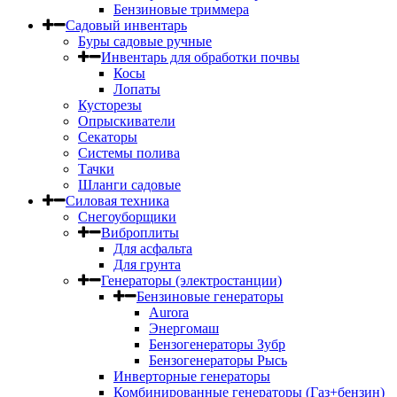
Бензиновые триммера
Садовый инвентарь
Буры садовые ручные
Инвентарь для обработки почвы
Косы
Лопаты
Кусторезы
Опрыскиватели
Секаторы
Системы полива
Тачки
Шланги садовые
Силовая техника
Снегоуборщики
Виброплиты
Для асфальта
Для грунта
Генераторы (электростанции)
Бензиновые генераторы
Aurora
Энергомаш
Бензогенераторы Зубр
Бензогенераторы Рысь
Инверторные генераторы
Комбинированные генераторы (Газ+бензин)