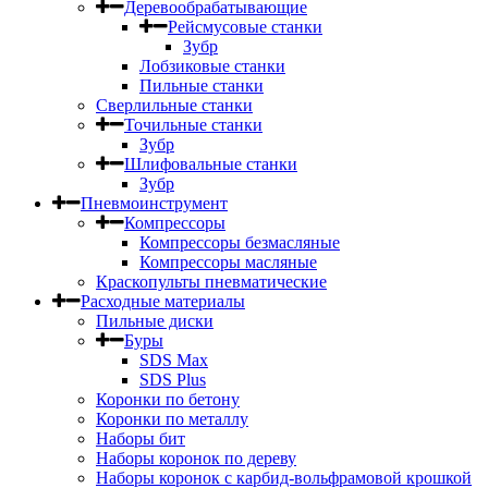
Деревообрабатывающие
Рейсмусовые станки
Зубр
Лобзиковые станки
Пильные станки
Сверлильные станки
Точильные станки
Зубр
Шлифовальные станки
Зубр
Пневмоинструмент
Компрессоры
Компрессоры безмасляные
Компрессоры масляные
Краскопульты пневматические
Расходные материалы
Пильные диски
Буры
SDS Max
SDS Plus
Коронки по бетону
Коронки по металлу
Наборы бит
Наборы коронок по дереву
Наборы коронок с карбид-вольфрамовой крошкой