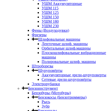
УШМ Аккумуляторные
УШМ 115
УШМ 125
УШМ 150
УШМ 180
УШМ 230
Фены (Воздуходувки)
Фрезеры
Шлифовальные машины
Ленточные шлиф. машины
Орбитальные шлиф.машины
Плоскошлифовальные вибрационные
машины
Полировальные шлиф. машины
Штроборезы
Шуруповёрты
Аккумуляторные дрели-шуруповерты
Сетевые дрели-шуруповёрты
Электрорубанки
Бензоинструмент
Бензобуры (Мотобуры)
Бензокосы (Бензотриммеры)
Рысь
Зубр
Бензопилы