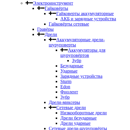
Электроинструмент
Гайковёрты
Гайковерты аккумуляторные
АКБ и зарядные устройства
Гайковёрты сетевые
Гравёры
Дрели
Аккумуляторные дрели-
шуруповерты
Аккумуляторы для
шуруповёртов
Зубр
Безударные
Ударные
Зарядные устройства
Sturm
Edon
Фиолент
Зубр
Дрели-миксеры
Сетевые дрели
Низкооборотные дрели
Дрели безударные
Дрели ударные
Сетевые дрели-шуруповёрты