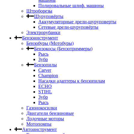
машины
Полировальные шлиф. машины
Штроборезы
Шуруповёрты
Аккумуляторные дрели-шуруповерты
Сетевые дрели-шуруповёрты
Электрорубанки
Бензоинструмент
Бензобуры (Мотобуры)
Бензокосы (Бензотриммеры)
Рысь
Зубр
Бензопилы
Carver
Champion
Насадки адаптеры к бензопилам
ECHO
STIHL
Зубр
Рысь
Газонокосилки
Двигатели бензиновые
Лодочные моторы
Мотопомпы
Автоинструмент