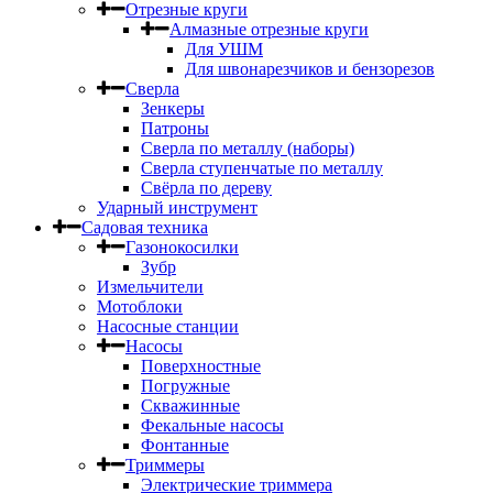
Отрезные круги
Алмазные отрезные круги
Для УШМ
Для швонарезчиков и бензорезов
Сверла
Зенкеры
Патроны
Сверла по металлу (наборы)
Сверла ступенчатые по металлу
Свёрла по дереву
Ударный инструмент
Садовая техника
Газонокосилки
Зубр
Измельчители
Мотоблоки
Насосные станции
Насосы
Поверхностные
Погружные
Скважинные
Фекальные насосы
Фонтанные
Триммеры
Электрические триммера