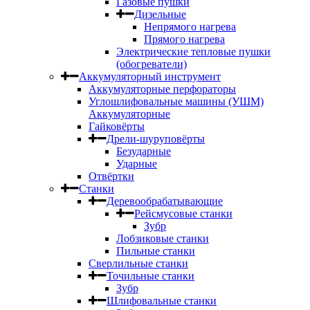
Газовые пушки
Дизельные
Непрямого нагрева
Прямого нагрева
Электрические тепловые пушки
(обогреватели)
Аккумуляторный инструмент
Аккумуляторные перфораторы
Углошлифовальные машины (УШМ)
Аккумуляторные
Гайковёрты
Дрели-шуруповёрты
Безударные
Ударные
Отвёртки
Станки
Деревообрабатывающие
Рейсмусовые станки
Зубр
Лобзиковые станки
Пильные станки
Сверлильные станки
Точильные станки
Зубр
Шлифовальные станки