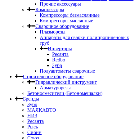
Прочие аксессуары
Компрессоры
Компрессоры безмаслянные
Компрессоры маслянные
Сварочное оборудование
Плазморезы
Аппараты для сварки полипропиленовых
труб
Инверторы
Ресанта
Redbo
Зубр
Полуавтоматы сварочные
Строительное оборудование
Гидравлический инструмент
Арматурорезы
Бетоносмесители (Бетономешалки)
Бренды
Зубр
МАЯКАВТО
НИЗ
Ресанта
Рысь
Сибин
Союз