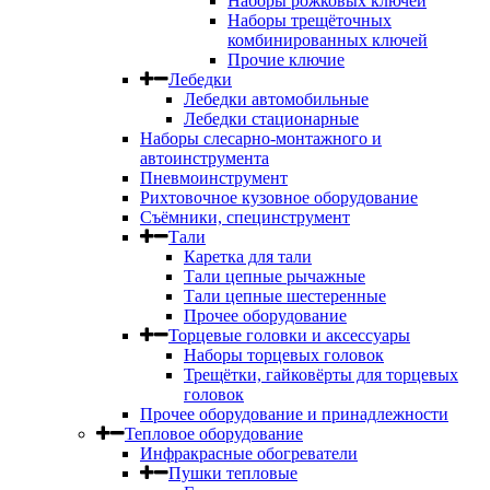
Наборы рожковых ключей
Наборы трещёточных
комбинированных ключей
Прочие ключие
Лебедки
Лебедки автомобильные
Лебедки стационарные
Наборы слесарно-монтажного и
автоинструмента
Пневмоинструмент
Рихтовочное кузовное оборудование
Съёмники, специнструмент
Тали
Каретка для тали
Тали цепные рычажные
Тали цепные шестеренные
Прочее оборудование
Торцевые головки и аксессуары
Наборы торцевых головок
Трещётки, гайковёрты для торцевых
головок
Прочее оборудование и принадлежности
Тепловое оборудование
Инфракрасные обогреватели
Пушки тепловые