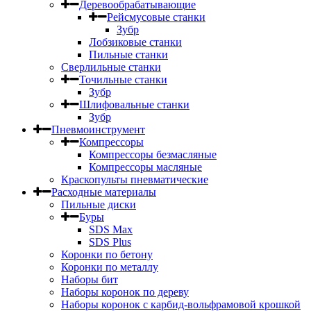
Деревообрабатывающие
Рейсмусовые станки
Зубр
Лобзиковые станки
Пильные станки
Сверлильные станки
Точильные станки
Зубр
Шлифовальные станки
Зубр
Пневмоинструмент
Компрессоры
Компрессоры безмасляные
Компрессоры масляные
Краскопульты пневматические
Расходные материалы
Пильные диски
Буры
SDS Max
SDS Plus
Коронки по бетону
Коронки по металлу
Наборы бит
Наборы коронок по дереву
Наборы коронок с карбид-вольфрамовой крошкой