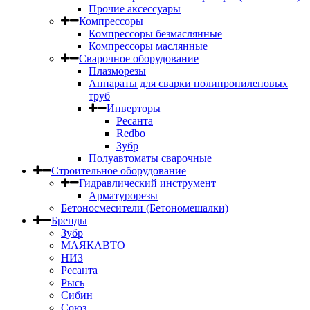
Прочие аксессуары
Компрессоры
Компрессоры безмаслянные
Компрессоры маслянные
Сварочное оборудование
Плазморезы
Аппараты для сварки полипропиленовых
труб
Инверторы
Ресанта
Redbo
Зубр
Полуавтоматы сварочные
Строительное оборудование
Гидравлический инструмент
Арматурорезы
Бетоносмесители (Бетономешалки)
Бренды
Зубр
МАЯКАВТО
НИЗ
Ресанта
Рысь
Сибин
Союз