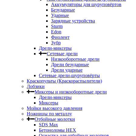
Аккумуляторы для шуруповёртов
Безударные
Ударные
Зарядные устройства
Sturm
Edon
Фиолент
Зубр
Дрели-миксеры
Сетевые дрели
Низкооборотные дрели
Дрели безударные
Дрели ударные
Сетевые дрели-шуруповёрты
Краскопульты (Краскораспылители)
Лобзики
Миксеры и низкооборотные дрели
Дрели-миксеры
Миксеры
Мойки высокого давления
Ножницы по металлу
Отбойные молотки
SDS Max
Бетоноломы HEX
Оснастка для отбойных молотков