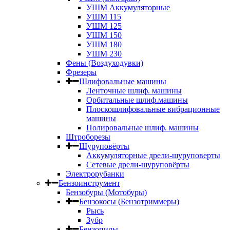
УШМ Аккумуляторные
УШМ 115
УШМ 125
УШМ 150
УШМ 180
УШМ 230
Фены (Воздуходувки)
Фрезеры
Шлифовальные машины
Ленточные шлиф. машины
Орбитальные шлиф.машины
Плоскошлифовальные вибрационные
машины
Полировальные шлиф. машины
Штроборезы
Шуруповёрты
Аккумуляторные дрели-шуруповерты
Сетевые дрели-шуруповёрты
Электрорубанки
Бензоинструмент
Бензобуры (Мотобуры)
Бензокосы (Бензотриммеры)
Рысь
Зубр
Бензопилы