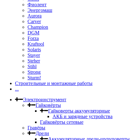
Фиолент
Энергомаш
Aurora
Carver
Champion
DGM
Forza
Kraftool
Solaris
Stayer
Steher
Stihl
Strong
Sturm!
Строительные и монтажные работы
...
Электроинструмент
Гайковёрты
Гайковерты аккумуляторные
АКБ и зарядные устройства
Гайковёрты сетевые
Гравёры
Дрели
Аккумуляторные дрели-шуруповерты