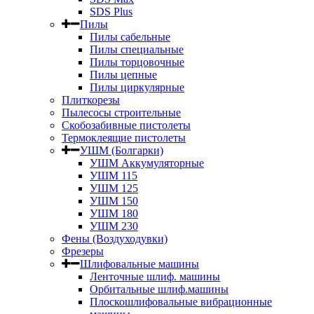
SDS Plus
Пилы
Пилы сабельные
Пилы специальные
Пилы торцовочные
Пилы цепные
Пилы циркулярные
Плиткорезы
Пылесосы строительные
Скобозабивные пистолеты
Термоклеящие пистолеты
УШМ (Болгарки)
УШМ Аккумуляторные
УШМ 115
УШМ 125
УШМ 150
УШМ 180
УШМ 230
Фены (Воздуходувки)
Фрезеры
Шлифовальные машины
Ленточные шлиф. машины
Орбитальные шлиф.машины
Плоскошлифовальные вибрационные