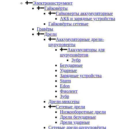
Электроинструмент
Гайковёрты
Гайковерты аккумуляторные
АКБ и зарядные устройства
Гайковёрты сетевые
Гравёры
Дрели
Аккумуляторные дрели-
шуруповерты
Аккумуляторы для
шуруповёртов
Зубр
Безударные
Ударные
Зарядные устройства
Sturm
Edon
Фиолент
Зубр
Дрели-миксеры
Сетевые дрели
Низкооборотные дрели
Дрели безударные
Дрели ударные
Сетевые дрели-шуруповёрты