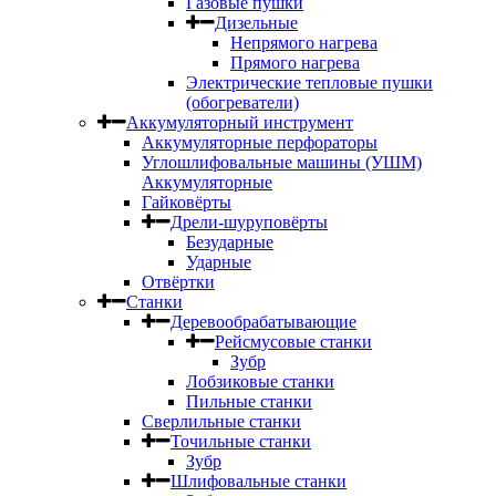
Газовые пушки
Дизельные
Непрямого нагрева
Прямого нагрева
Электрические тепловые пушки
(обогреватели)
Аккумуляторный инструмент
Аккумуляторные перфораторы
Углошлифовальные машины (УШМ)
Аккумуляторные
Гайковёрты
Дрели-шуруповёрты
Безударные
Ударные
Отвёртки
Станки
Деревообрабатывающие
Рейсмусовые станки
Зубр
Лобзиковые станки
Пильные станки
Сверлильные станки
Точильные станки
Зубр
Шлифовальные станки