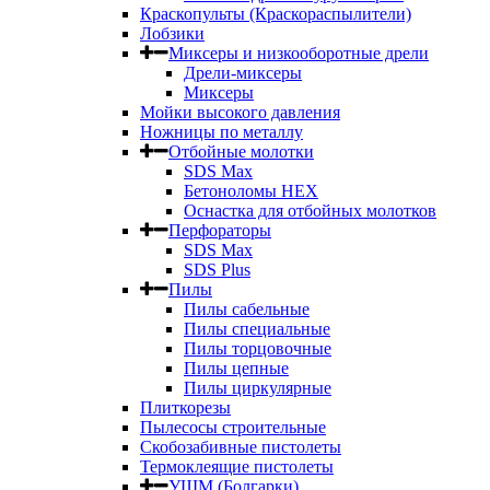
Краскопульты (Краскораспылители)
Лобзики
Миксеры и низкооборотные дрели
Дрели-миксеры
Миксеры
Мойки высокого давления
Ножницы по металлу
Отбойные молотки
SDS Max
Бетоноломы HEX
Оснастка для отбойных молотков
Перфораторы
SDS Max
SDS Plus
Пилы
Пилы сабельные
Пилы специальные
Пилы торцовочные
Пилы цепные
Пилы циркулярные
Плиткорезы
Пылесосы строительные
Скобозабивные пистолеты
Термоклеящие пистолеты
УШМ (Болгарки)