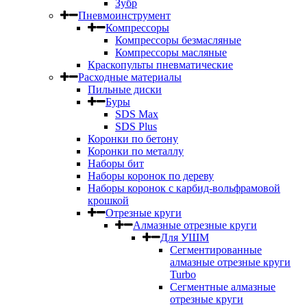
Зубр
Пневмоинструмент
Компрессоры
Компрессоры безмасляные
Компрессоры масляные
Краскопульты пневматические
Расходные материалы
Пильные диски
Буры
SDS Max
SDS Plus
Коронки по бетону
Коронки по металлу
Наборы бит
Наборы коронок по дереву
Наборы коронок с карбид-вольфрамовой
крошкой
Отрезные круги
Алмазные отрезные круги
Для УШМ
Сегментированные
алмазные отрезные круги
Turbo
Сегментные алмазные
отрезные круги