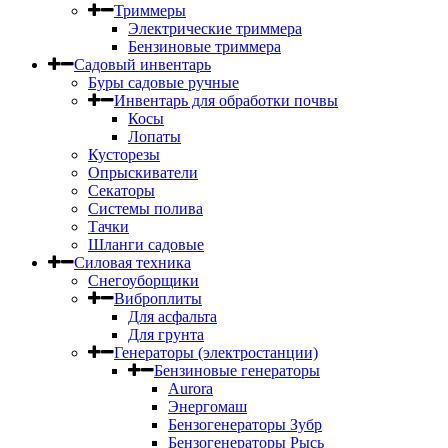
Триммеры
Электрические триммера
Бензиновые триммера
Садовый инвентарь
Буры садовые ручные
Инвентарь для обработки почвы
Косы
Лопаты
Кусторезы
Опрыскиватели
Секаторы
Системы полива
Тачки
Шланги садовые
Силовая техника
Снегоуборщики
Виброплиты
Для асфальта
Для грунта
Генераторы (электростанции)
Бензиновые генераторы
Aurora
Энергомаш
Бензогенераторы Зубр
Бензогенераторы Рысь