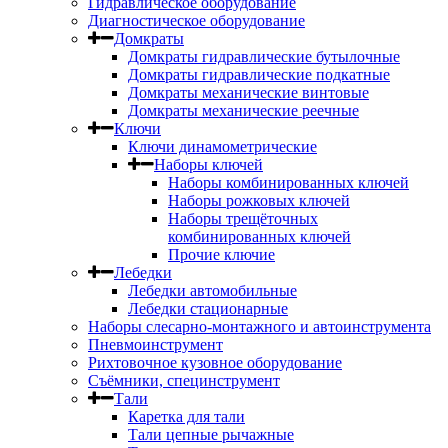
Гидравлическое оборудование
Диагностическое оборудование
Домкраты
Домкраты гидравлические бутылочные
Домкраты гидравлические подкатные
Домкраты механические винтовые
Домкраты механические реечные
Ключи
Ключи динамометрические
Наборы ключей
Наборы комбинированных ключей
Наборы рожковых ключей
Наборы трещёточных
комбинированных ключей
Прочие ключие
Лебедки
Лебедки автомобильные
Лебедки стационарные
Наборы слесарно-монтажного и автоинструмента
Пневмоинструмент
Рихтовочное кузовное оборудование
Съёмники, специнструмент
Тали
Каретка для тали
Тали цепные рычажные