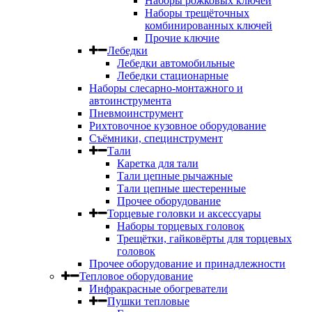
Наборы рожковых ключей
Наборы трещёточных
комбинированных ключей
Прочие ключие
Лебедки
Лебедки автомобильные
Лебедки стационарные
Наборы слесарно-монтажного и
автоинструмента
Пневмоинструмент
Рихтовочное кузовное оборудование
Съёмники, специнструмент
Тали
Каретка для тали
Тали цепные рычажные
Тали цепные шестеренные
Прочее оборудование
Торцевые головки и аксессуары
Наборы торцевых головок
Трещётки, гайковёрты для торцевых
головок
Прочее оборудование и принадлежности
Тепловое оборудование
Инфракрасные обогреватели
Пушки тепловые