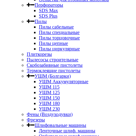
Перфораторы
SDS Max
SDS Plus
Пилы
Пилы сабельные
Пилы специальные
Пилы торцовочные
Пилы цепные
Пилы циркулярные
Плиткорезы
Пылесосы строительные
Скобозабивные пистолеты
Термоклеящие пистолеты
УШМ (Болгарки)
УШМ Аккумуляторные
УШМ 115
УШМ 125
УШМ 150
УШМ 180
УШМ 230
Фены (Воздуходувки)
Фрезеры
Шлифовальные машины
Ленточные шлиф. машины