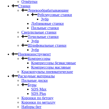
Отвёртки
Станки
Деревообрабатывающие
Рейсмусовые станки
Зубр
Лобзиковые станки
Пильные станки
Сверлильные станки
Точильные станки
Зубр
Шлифовальные станки
Зубр
Пневмоинструмент
Компрессоры
Компрессоры безмасляные
Компрессоры масляные
Краскопульты пневматические
Расходные материалы
Пильные диски
Буры
SDS Max
SDS Plus
Коронки по бетону
Коронки по металлу
Наборы бит