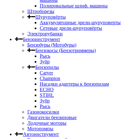
машины
Полировальные шлиф. машины
Штроборезы
Шуруповёрты
Аккумуляторные дрели-шуруповерты
Сетевые дрели-шуруповёрты
Электрорубанки
Бензоинструмент
Бензобуры (Мотобуры)
Бензокосы (Бензотриммеры)
Рысь
Зубр
Бензопилы
Carver
Champion
Насадки адаптеры к бензопилам
ECHO
STIHL
Зубр
Рысь
Газонокосилки
Двигатели бензиновые
Лодочные моторы
Мотопомпы
Автоинструмент