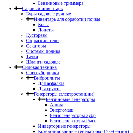
Бензиновые триммера
Садовый инвентарь
Буры садовые ручные
Инвентарь для обработки почвы
Косы
Лопаты
Кусторезы
Опрыскиватели
Секаторы
Системы полива
Тачки
Шланги садовые
Силовая техника
Снегоуборщики
Виброплиты
Для асфальта
Для грунта
Генераторы (электростанции)
Бензиновые генераторы
Aurora
Энергомаш
Бензогенераторы Зубр
Бензогенераторы Рысь
Инверторные генераторы
Комбинированные генераторы (Газ+бензин)