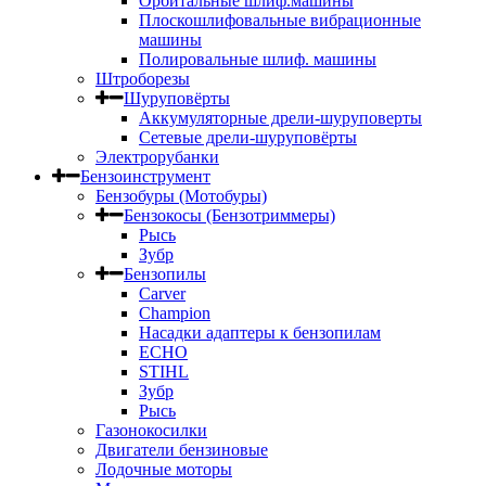
Орбитальные шлиф.машины
Плоскошлифовальные вибрационные
машины
Полировальные шлиф. машины
Штроборезы
Шуруповёрты
Аккумуляторные дрели-шуруповерты
Сетевые дрели-шуруповёрты
Электрорубанки
Бензоинструмент
Бензобуры (Мотобуры)
Бензокосы (Бензотриммеры)
Рысь
Зубр
Бензопилы
Carver
Champion
Насадки адаптеры к бензопилам
ECHO
STIHL
Зубр
Рысь
Газонокосилки
Двигатели бензиновые
Лодочные моторы