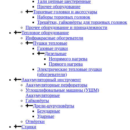
Тали цепные шестеренные
Прочее оборудование
Торцевые головки и аксессуары
Наборы торцевых головок
Трещётки, гайковёрты для торцевых головок
Прочее оборудование и принадлежности
Тепловое оборудование
Инфракрасные обогреватели
Пушки тепловые
Газовые пушки
Дизельные
Непрямого нагрева
Прямого нагрева
Электрические тепловые пушки
(обогреватели)
Аккумуляторный инструмент
Аккумуляторные перфораторы
Углошлифовальные машины (УШМ)
Аккумуляторные
Гайковёрты
Дрели-шуруповёрты
Безударные
Ударные
Отвёртки
Станки