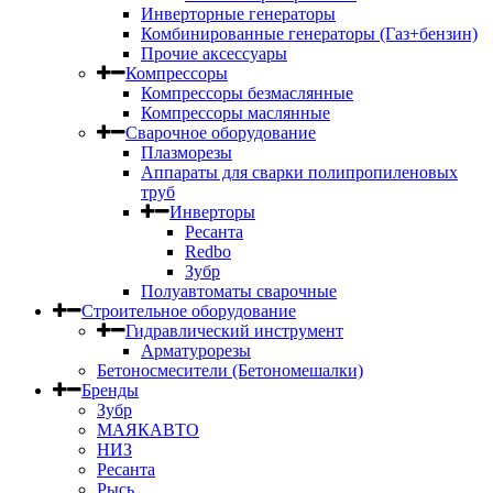
Инверторные генераторы
Комбинированные генераторы (Газ+бензин)
Прочие аксессуары
Компрессоры
Компрессоры безмаслянные
Компрессоры маслянные
Сварочное оборудование
Плазморезы
Аппараты для сварки полипропиленовых
труб
Инверторы
Ресанта
Redbo
Зубр
Полуавтоматы сварочные
Строительное оборудование
Гидравлический инструмент
Арматурорезы
Бетоносмесители (Бетономешалки)
Бренды
Зубр
МАЯКАВТО
НИЗ
Ресанта
Рысь