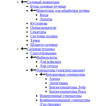
Садовый инвентарь
Буры садовые ручные
Инвентарь для обработки почвы
Косы
Лопаты
Кусторезы
Опрыскиватели
Секаторы
Системы полива
Тачки
Шланги садовые
Силовая техника
Снегоуборщики
Виброплиты
Для асфальта
Для грунта
Генераторы (электростанции)
Бензиновые генераторы
Aurora
Энергомаш
Бензогенераторы Зубр
Бензогенераторы Рысь
Инверторные генераторы
Комбинированные генераторы
(Газ+бензин)