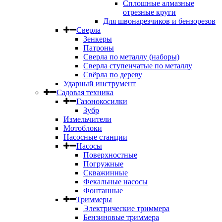
Сплошные алмазные
отрезные круги
Для швонарезчиков и бензорезов
Сверла
Зенкеры
Патроны
Сверла по металлу (наборы)
Сверла ступенчатые по металлу
Свёрла по дереву
Ударный инструмент
Садовая техника
Газонокосилки
Зубр
Измельчители
Мотоблоки
Насосные станции
Насосы
Поверхностные
Погружные
Скважинные
Фекальные насосы
Фонтанные
Триммеры
Электрические триммера
Бензиновые триммера