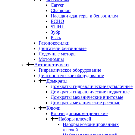
Carver
Champion
Насадки адаптеры к бензопилам
ECHO
STIHL
Зубр
Рысь
Газонокосилки
Двигатели бензиновые
Лодочные моторы
Мотопомпы
Автоинструмент
Гидравлическое оборудование
Диагностическое оборудование
Домкраты
Домкраты гидравлические бутылочные
Домкраты гидравлические подкатные
Домкраты механические винтовые
Домкраты механические реечные
Ключи
Ключи динамометрические
Наборы ключей
Наборы комбинированных
ключей