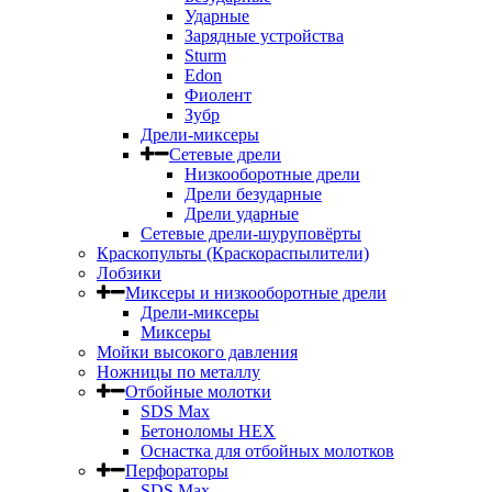
Ударные
Зарядные устройства
Sturm
Edon
Фиолент
Зубр
Дрели-миксеры
Сетевые дрели
Низкооборотные дрели
Дрели безударные
Дрели ударные
Сетевые дрели-шуруповёрты
Краскопульты (Краскораспылители)
Лобзики
Миксеры и низкооборотные дрели
Дрели-миксеры
Миксеры
Мойки высокого давления
Ножницы по металлу
Отбойные молотки
SDS Max
Бетоноломы HEX
Оснастка для отбойных молотков
Перфораторы
SDS Max