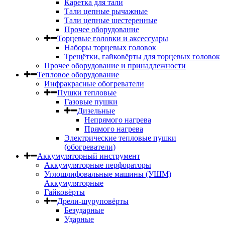
Каретка для тали
Тали цепные рычажные
Тали цепные шестеренные
Прочее оборудование
Торцевые головки и аксессуары
Наборы торцевых головок
Трещётки, гайковёрты для торцевых головок
Прочее оборудование и принадлежности
Тепловое оборудование
Инфракрасные обогреватели
Пушки тепловые
Газовые пушки
Дизельные
Непрямого нагрева
Прямого нагрева
Электрические тепловые пушки
(обогреватели)
Аккумуляторный инструмент
Аккумуляторные перфораторы
Углошлифовальные машины (УШМ)
Аккумуляторные
Гайковёрты
Дрели-шуруповёрты
Безударные
Ударные