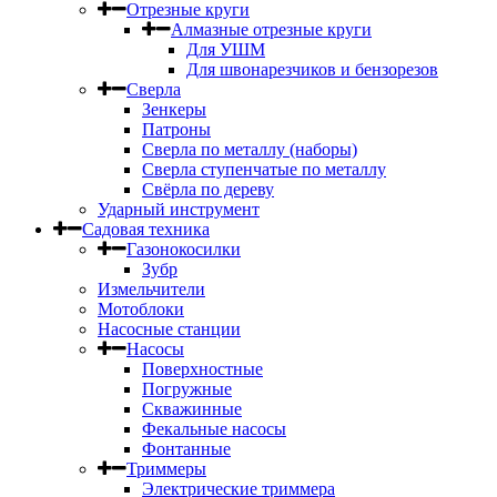
Отрезные круги
Алмазные отрезные круги
Для УШМ
Для швонарезчиков и бензорезов
Сверла
Зенкеры
Патроны
Сверла по металлу (наборы)
Сверла ступенчатые по металлу
Свёрла по дереву
Ударный инструмент
Садовая техника
Газонокосилки
Зубр
Измельчители
Мотоблоки
Насосные станции
Насосы
Поверхностные
Погружные
Скважинные
Фекальные насосы
Фонтанные
Триммеры
Электрические триммера