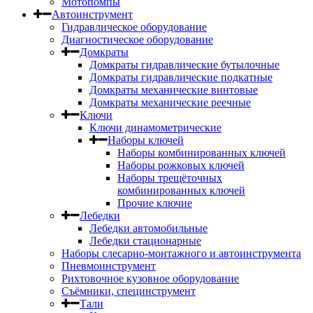
Мотопомпы
Автоинструмент
Гидравлическое оборудование
Диагностическое оборудование
Домкраты
Домкраты гидравлические бутылочные
Домкраты гидравлические подкатные
Домкраты механические винтовые
Домкраты механические реечные
Ключи
Ключи динамометрические
Наборы ключей
Наборы комбинированных ключей
Наборы рожковых ключей
Наборы трещёточных
комбинированных ключей
Прочие ключие
Лебедки
Лебедки автомобильные
Лебедки стационарные
Наборы слесарно-монтажного и автоинструмента
Пневмоинструмент
Рихтовочное кузовное оборудование
Съёмники, специнструмент
Тали