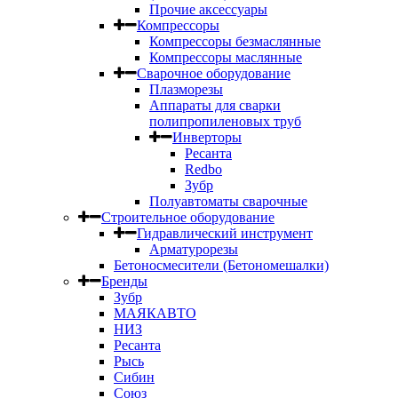
Прочие аксессуары
Компрессоры
Компрессоры безмаслянные
Компрессоры маслянные
Сварочное оборудование
Плазморезы
Аппараты для сварки
полипропиленовых труб
Инверторы
Ресанта
Redbo
Зубр
Полуавтоматы сварочные
Строительное оборудование
Гидравлический инструмент
Арматурорезы
Бетоносмесители (Бетономешалки)
Бренды
Зубр
МАЯКАВТО
НИЗ
Ресанта
Рысь
Сибин
Союз