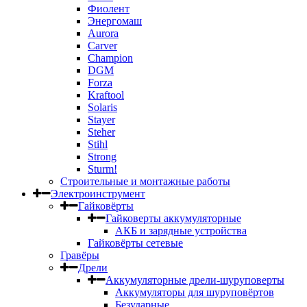
Фиолент
Энергомаш
Aurora
Carver
Champion
DGM
Forza
Kraftool
Solaris
Stayer
Steher
Stihl
Strong
Sturm!
Строительные и монтажные работы
Электроинструмент
Гайковёрты
Гайковерты аккумуляторные
АКБ и зарядные устройства
Гайковёрты сетевые
Гравёры
Дрели
Аккумуляторные дрели-шуруповерты
Аккумуляторы для шуруповёртов
Безударные