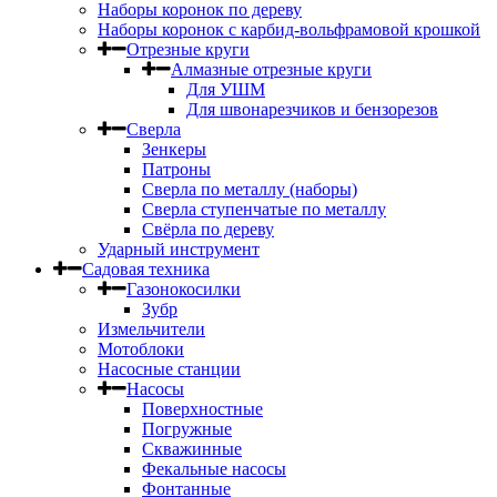
Наборы коронок по дереву
Наборы коронок с карбид-вольфрамовой крошкой
Отрезные круги
Алмазные отрезные круги
Для УШМ
Для швонарезчиков и бензорезов
Сверла
Зенкеры
Патроны
Сверла по металлу (наборы)
Сверла ступенчатые по металлу
Свёрла по дереву
Ударный инструмент
Садовая техника
Газонокосилки
Зубр
Измельчители
Мотоблоки
Насосные станции
Насосы
Поверхностные
Погружные
Скважинные
Фекальные насосы
Фонтанные